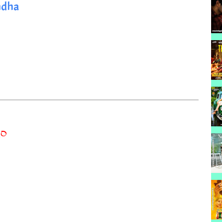
ndha
యం