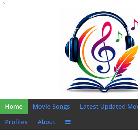
-->
Home
Movie Songs
Latest Updated Mo
Profiles
About