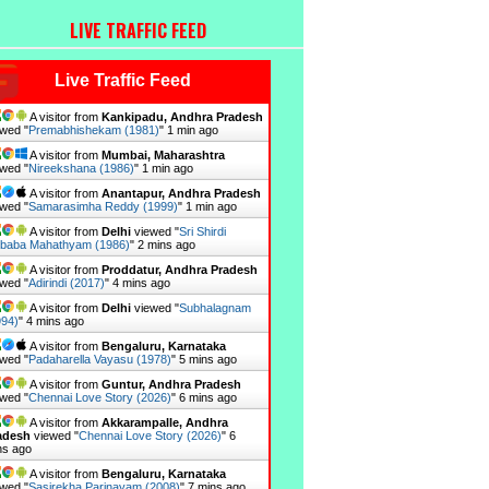
LIVE TRAFFIC FEED
Live Traffic Feed
A visitor from
Kankipadu, Andhra Pradesh
wed "
Premabhishekam (1981)
"
1 min ago
A visitor from
Mumbai, Maharashtra
wed "
Nireekshana (1986)
"
1 min ago
A visitor from
Anantapur, Andhra Pradesh
wed "
Samarasimha Reddy (1999)
"
1 min ago
A visitor from
Delhi
viewed "
Sri Shirdi
ibaba Mahathyam (1986)
"
2 mins ago
A visitor from
Proddatur, Andhra Pradesh
wed "
Adirindi (2017)
"
4 mins ago
A visitor from
Delhi
viewed "
Subhalagnam
994)
"
4 mins ago
A visitor from
Bengaluru, Karnataka
wed "
Padaharella Vayasu (1978)
"
5 mins ago
A visitor from
Guntur, Andhra Pradesh
wed "
Chennai Love Story (2026)
"
6 mins ago
A visitor from
Akkarampalle, Andhra
adesh
viewed "
Chennai Love Story (2026)
"
6
ns ago
A visitor from
Bengaluru, Karnataka
wed "
Sasirekha Parinayam (2008)
"
7 mins ago