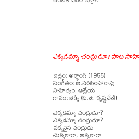
ఎక్కడమ్మా చంద్రుడూ? పాట సాహి
చిత్రం: అర్ధాంగి (1955)

సంగీతం: బి.నరసింహారావు    

సాహిత్యం: ఆత్రేయ  

గానం: జిక్కి (పి.జి. కృష్ణవేణి)

ఎక్కడమ్మా చంద్రుడూ? 

ఎక్కడమ్మా చంద్రుడూ?

చక్కనైన చంద్రుడు

చుక్కలారా, అక్కలారా
