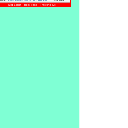
Get Script
Real Time
Tracking ON