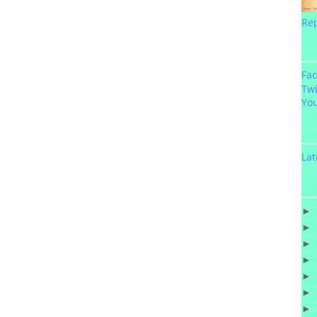
Re
Fa
Twi
Yo
Lat
►
►
►
►
►
►
►