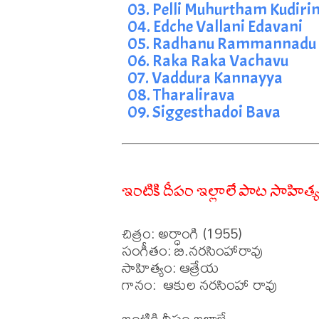
03. Pelli Muhurtham Kudiri
04. Edche Vallani Edavani
05. Radhanu Rammannadu
06. Raka Raka Vachavu
07. Vaddura Kannayya
08. Tharalirava
09. Siggesthadoi Bava
ఇంటికి దీపం ఇల్లాలే పాట సాహిత్
చిత్రం: అర్ధాంగి (1955)

సంగీతం: బి.నరసింహారావు    

సాహిత్యం: ఆత్రేయ  

గానం:  ఆకుల నరసింహా రావు 

ఇంటికి దీపం ఇల్లాలే 
