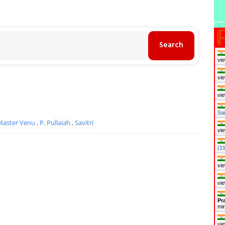
vie
vie
vie
Sa
Master Venu
,
P. Pullaiah
,
Savitri
vie
(1
vie
vie
Pr
mi
vie