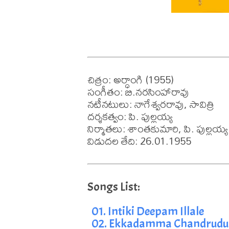
చిత్రం: అర్ధాంగి (1955)

సంగీతం: బి.నరసింహారావు    

నటీనటులు: నాగేశ్వరరావు, సావిత్రి

దర్శకత్వం: పి. పుల్లయ్య

నిర్మాతలు: శాంతకుమారి, పి. పుల్లయ్య

విడుదల తేది: 26.01.1955
01. Intiki Deepam Illale
02. Ekkadamma Chandrudu