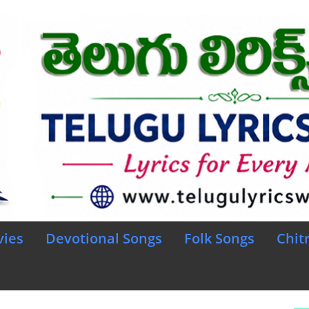
vies
Devotional Songs
Folk Songs
Chit