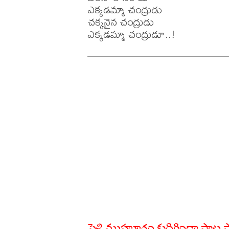
ఎక్కడమ్మా చంద్రుడు

చక్కనైన చంద్రుడు 

పెళ్లి ముహూర్తం కుదిరిందా పాట 