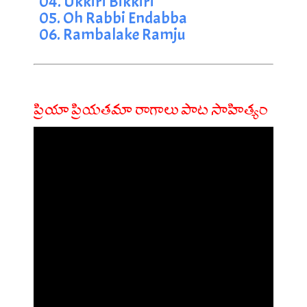
04. Ukkiri Bikkiri
05. Oh Rabbi Endabba
06. Rambalake Ramju
ప్రియా ప్రియతమా రాగాలు పాట సాహిత్యం