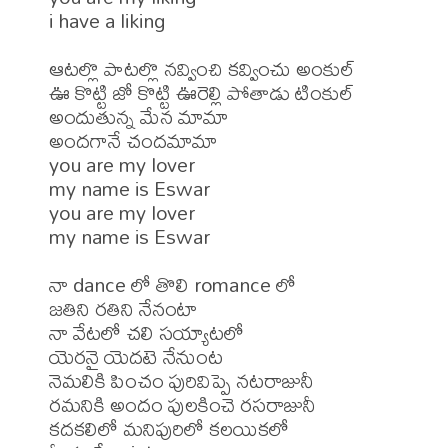
i have a liking

ఆటల్లొ పాటల్లొ నవ్వించి కవ్వించు అంకుల్

ఊ కొట్టి జో కొట్టి ఊరెల్లి పోతాడు టింకుల్

అందుతున్న మేన మామా

అందగానే చందమామా

you are my lover

my name is Eswar

you are my lover

my name is Eswar

నా dance లో తొలి romance లో

జతిని రతిని నేనంటా

నా వేటలో చలి సయ్యాటలో

యెరనై యెదటె నేనుంట

నెమలికి పించం పురివిప్పె నటరాజునీ

రమనికి అందం పులకించె రసరాజునీ

కదకలిలో మనిపురిలో కలయికలో
