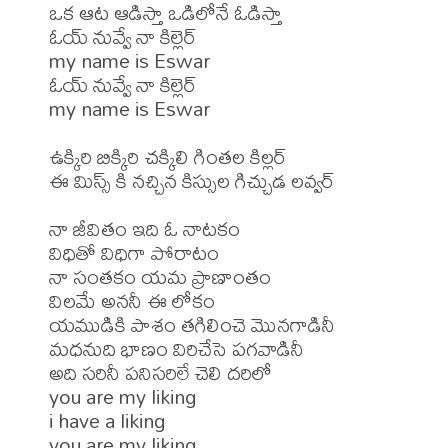
ఒక ఆట ఆడిస్తా ఒడిలోనే ఓడిస్తా

ఓయ్ నువ్వే నా కిల్లెర్

my name is Eswar

ఓయ్ నువ్వే నా కిల్లెర్

my name is Eswar

ఉక్కిరి బిక్కిరి చక్కిలి గింతల కిల్లర్

ఈ మిస్స్ కి నచ్చిన కిస్సుల గిచ్చుడ లవ్వర్

నా జీవితం ఇది ఓ నాటకం

విధితో విధిగా పోరాటం

నా సంతకం యమ ప్రాణాంతం

విలమే అననీ ఈ లోకం

యముడికి పాశం తగిలించె మొనగాడినీ

మధనుది భాణం విరిచేసె పగవాడినీ

అది సరినీ పనిసరిలే చెలి దరిలో

you are my liking

i have a liking

you are my liking
