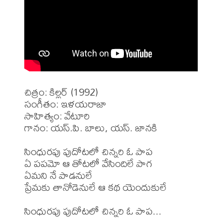
చిత్రం: కిల్లర్ (1992)

సంగీతం: ఇళయరాజా

సాహిత్యం: వేటూరి

గానం: యస్.పి. బాలు, యస్. జానకి

సింధురపు పుదోటలో చిన్నరి ఓ పాప

ఏ పపమో ఆ తోటలో వేసిందిలే పాగ

ఏమని నే పాడనులే

ప్రేమకు తానోడెనులే ఆ కథ యెందుకులే

సింధురపు పుదోటలో చిన్నరి ఓ పాప...
