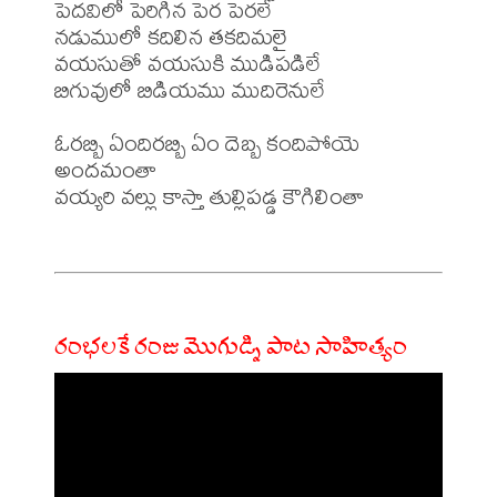
పెదవిలో పెరిగిన పెర పెరలే

నడుములో కదిలిన తకదిమలై

వయసుతో వయసుకి ముడిపడిలే

బిగువులో బిడియము ముదిరెనులే

ఓరబ్బి ఏందిరబ్బి ఏం దెబ్బ కందిపోయె 
అందమంతా

వయ్యరి వల్లు కాస్తా తుల్లిపడ్డ కౌగిలింతా

రంభలకే రంజు మొగుడ్ని పాట సాహిత్యం