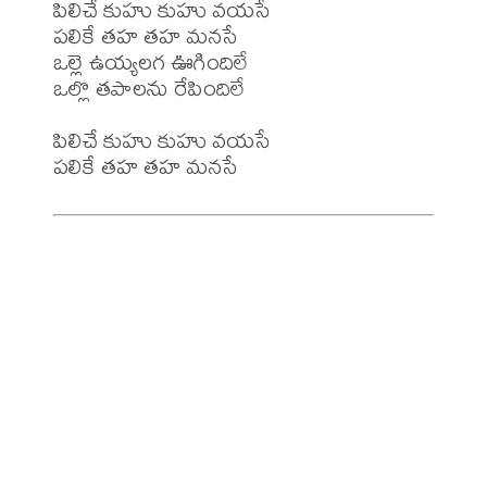
పిలిచే కుహు కుహు వయసే

పలికే తహ తహ మనసే

ఒల్లె ఉయ్యలగ ఊగిందిలే

ఒల్లొ తపాలను రేపిందిలే

పిలిచే కుహు కుహు వయసే
