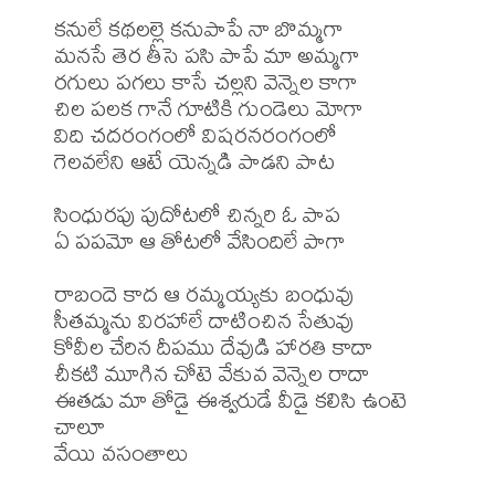
కనులే కథలల్లె కనుపాపే నా బొమ్మగా

మనసే తెర తీసె పసి పాపే మా అమ్మగా

రగులు పగలు కాసే చల్లని వెన్నెల కాగా

చిల పలక గానే గూటికి గుండెలు మోగా

విది చదరంగంలో విషరనరంగంలో

గెలవలేని ఆటే యెన్నడి పాడని పాట

సింధురపు పుదోటలో చిన్నరి ఓ పాప

ఏ పపమో ఆ తోటలో వేసిందిలే పాగా

రాబందె కాద ఆ రమ్మయ్యకు బంధువు

సీతమ్మను విరహాలే దాటించిన సేతువు

కోవీల చేరిన దీపము దేవుడి హారతి కాదా

చీకటి మూగిన చోటె వేకువ వెన్నెల రాదా

ఈతడు మా తోడై ఈశ్వరుడే వీడై కలిసి ఉంటె 
చాలూ

వేయి వసంతాలు
