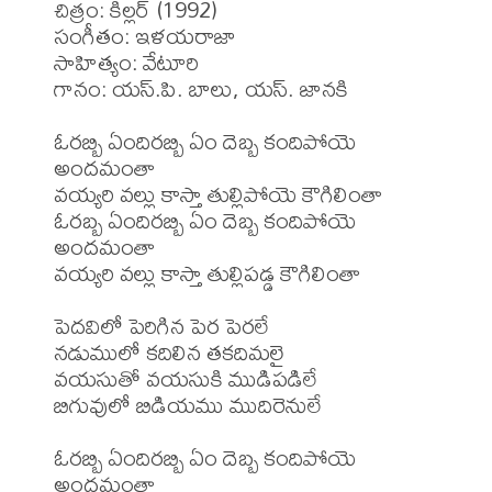
చిత్రం: కిల్లర్ (1992)

సంగీతం: ఇళయరాజా

సాహిత్యం: వేటూరి

గానం: యస్.పి. బాలు, యస్. జానకి

ఓరబ్బి ఏందిరబ్బి ఏం దెబ్బ కందిపోయె 
అందమంతా

వయ్యరి వల్లు కాస్తా తుల్లిపోయె కౌగిలింతా

ఓరబ్బ ఏందిరబ్బి ఏం దెబ్బ కందిపోయె 
అందమంతా

వయ్యరి వల్లు కాస్తా తుల్లిపడ్డ కౌగిలింతా

పెదవిలో పెరిగిన పెర పెరలే

నడుములో కదిలిన తకదిమలై

వయసుతో వయసుకి ముడిపడిలే

బిగువులో బిడియము ముదిరెనులే

ఓరబ్బి ఏందిరబ్బి ఏం దెబ్బ కందిపోయె 
అందమంతా
