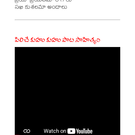
పిలిచే కుహు కుహు పాట సాహిత్యం