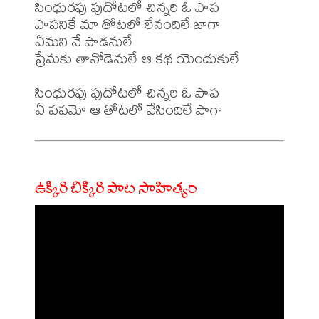
సింధురపు పుదోటలో చిన్నరి ఓ పాప

పాపనికే మా తోటలో లేనందిలే జాగా

ఏమని నే పాడనులే

ప్రేమకు తానోడెనులే ఆ కథ యెందుకులే

సింధురపు పుదోటలో చిన్నరి ఓ పాప

ఉక్కిరి బిక్కిరి పాట సాహిత్యం