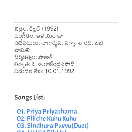
చిత్రం: కిల్లర్ (1992)

సంగీతం: ఇళయరాజా

నటీనటులు: నాగార్జున, నగ్మా, శారద, బేబీ 
షామిలి

దర్శకత్వం: ఫాజిల్

నిర్మాత: వి.బి.రాజేంద్రప్రసాద్

విడుదల తేది: 10.01.1992
01. Priya Priyathama
02. Piliche Kuhu Kuhu
03. Sindhura Puvvu(Duet)