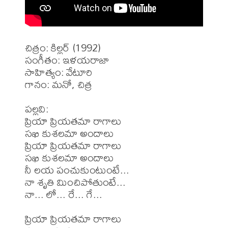
చిత్రం: కిల్లర్ (1992)

సంగీతం: ఇళయరాజా

సాహిత్యం: వేటూరి

గానం: మనో, చిత్ర

పల్లవి:

ప్రియా ప్రియతమా రాగాలు 

సఖి కుశలమా అందాలు

ప్రియా ప్రియతమా రాగాలు 

సఖి కుశలమా అందాలు

నీ లయ పంచుకుంటుంటే... 

నా శృతి మించిపోతుంటే...

నా... లో... రే... గే...

ప్రియా ప్రియతమా రాగాలు 
