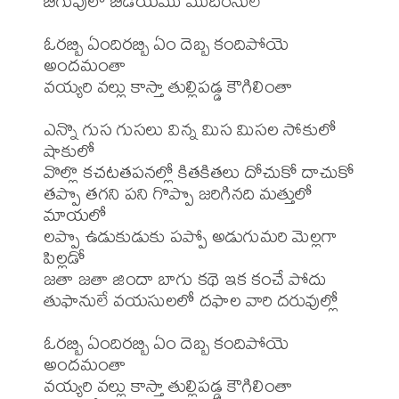
బిగువులో బిడియము ముదిరెనులే

ఓరబ్బి ఏందిరబ్బి ఏం దెబ్బ కందిపోయె 
అందమంతా

వయ్యరి వల్లు కాస్తా తుల్లిపడ్డ కౌగిలింతా

ఎన్నొ గుస గుసలు విన్న మిస మిసల సోకులో 
షాకులో

వొల్లొ కచటతపనల్లో కితకితలు దోచుకో దాచుకో

తప్పొ తగని పని గొప్పొ జరిగినది మత్తులో 
మాయలో

లప్పొ ఉడుకుడుకు పప్పో అడుగుమరి మెల్లగా 
పిల్లడో

జతా జతా జిందా బాగు కథె ఇక కంచే పోదు

తుఫానులే వయసులలో దఫాల వారి దరువుల్లో

ఓరబ్బి ఏందిరబ్బి ఏం దెబ్బ కందిపోయె 
అందమంతా

వయ్యరి వల్లు కాస్తా తుల్లిపడ్డ కౌగిలింతా
