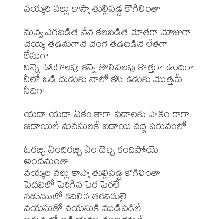
వయ్యరి వల్లు కాస్తా తుల్లిపడ్డ కౌగిలింతా

నువ్వె ఎగబడితె నేనె కలబడితె మోతగా మోజుగా

చెయ్యె తడమగానె చెంగె తడబడినె లేతగా 
లేసుగా

నిన్నె ఉసిగొలపు కన్నె తొలివలపు కొత్తగా ఉందిగా

నీలో ఒడి దుడుకు నాలో కసి ఉడుకు మొత్తమే 
నీదిగా

యదా యదా ఏకం కాగా పెదాలకు పాకం రాగా

జడాయిలే మనసులకే బడాయి వద్దె పరువంలో

ఓరబ్బి ఏందిరబ్బి ఏం దెబ్బ కందిపోయె 
అందమంతా

వయ్యరి వల్లు కాస్తా తుల్లిపడ్డ కౌగిలింతా

పెదవిలో పెరిగిన పెర పెరలే

నడుములో కదిలిన తకదిమలై

వయసుతో వయసుకి ముడిపడిలే
