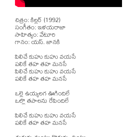
చిత్రం: కిల్లర్ (1992)

సంగీతం: ఇళయరాజా

సాహిత్యం: వేటూరి

గానం: యస్. జానకి

పిలిచే కుహు కుహు వయసే

పలికే తహ తహ మనసే

పిలిచే కుహు కుహు వయసే

పలికే తహ తహ మనసే

ఒల్లె ఉయ్యలగ ఊగిందిలే

ఒల్లొ తపాలను రేపిందిలే

పిలిచే కుహు కుహు వయసే

పలికే తహ తహ మనసే
