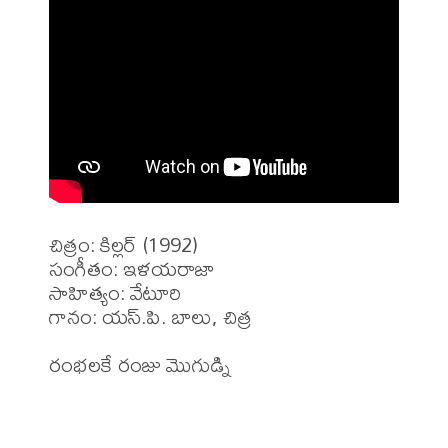
చిత్రం: కిల్లర్ (1992)

సంగీతం: ఇళయరాజా

సాహిత్యం: వేటూరి

గానం: యస్.పి. బాలు, చిత్ర
