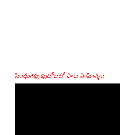
సింధురపు పుదోటలో పాట సాహిత్యం