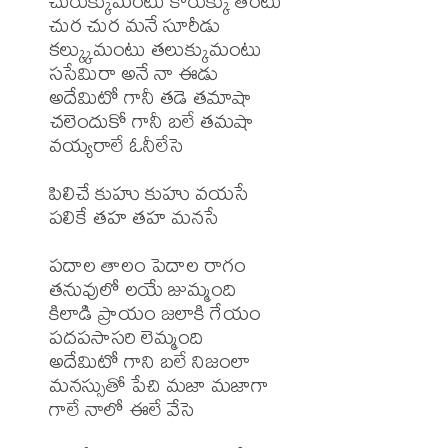
చురుక్కుమంటు కొరుక్కు తింటు

చుర చుర మనే సూరీడు

కల్క్కుమంటు తలుక్కుమంటు

ససేమిరా అనే నా ఈడు

అదేమిటో గానీ తడె తమాషా

చలెందుకో గానీ బలే తమషా

వయ్యరాలే ఓనీలేసె

పిలిచే కుహు కుహు వయసే

పలికే తహ తహ మనసే

పదాల తాలం పెదాల రాగం

తనువులో లయే జుమ్మంది

కిలాడి ప్రాయం జలాకి గేయం

పదపసాసరి లెమ్మంది

అదేమిటో గాని బలే నిజంలా

మనస్సుతో పేచి మజా మజాగా

గాలే నాలో ఈలే వేసె
