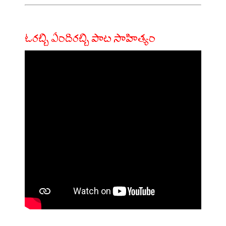
ఓరబ్బి ఏందిరబ్బి పాట సాహిత్యం