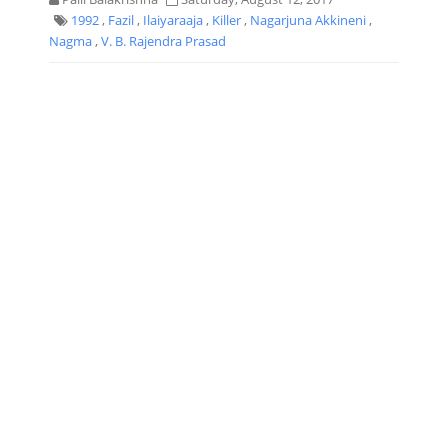
1992
,
Fazil
,
Ilaiyaraaja
,
Killer
,
Nagarjuna Akkineni
,
Nagma
,
V. B. Rajendra Prasad