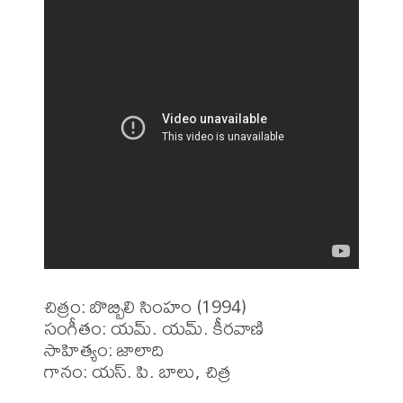
చిత్రం: బొబ్బిలి సింహం (1994)

సంగీతం: యమ్. యమ్. కీరవాణి

సాహిత్యం: జాలాది

గానం: యస్. పి. బాలు, చిత్ర
