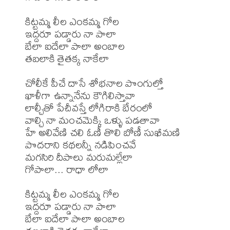
కిట్టమ్మ లీల ఎంకమ్మ గోల 

ఇద్దరూ పడ్డారు నా పాలా

బేలా ఐదేలా పాలా అంబాల 

తబలాకి తైతక్క నాకేలా

చోలీకే పీచే దాసే శోభనాల పొంగుల్తో

ఖాళీగా ఉన్నానేను కౌగిలిస్తావా

లాల్చీతో పేచీవస్తే లోగిరాకి బేరంలో

వాల్చి నా మంచమెక్కి ఒళ్ళు పడతావా

హే అలివేణి చలి ఓణీ తొలి బోణీ సుఖీమణి

పొదరాని కథలన్నీ నడిపించవే

మగసిరి దీపాలు మరుమల్లేలా

గోపాలా... రాధా లోలా

కిట్టమ్మ లీల ఎంకమ్మ గోల

ఇద్దరూ పడ్డారు నా పాలా

బేలా ఐదేలా పాలా అంబాల
