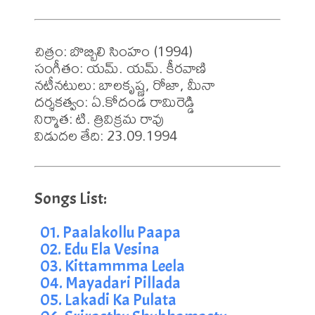
చిత్రం: బొబ్బిలి సింహం (1994)

సంగీతం: యమ్. యమ్. కీరవాణి

నటీనటులు: బాలకృష్ణ, రోజా, మీనా

దర్శకత్వం: ఏ.కోదండ రామిరెడ్డి

నిర్మాత: టి. త్రివిక్రమ రావు

విడుదల తేది: 23.09.1994
01. Paalakollu Paapa
02. Edu Ela Vesina
03. Kittammma Leela
04. Mayadari Pillada
05. Lakadi Ka Pulata