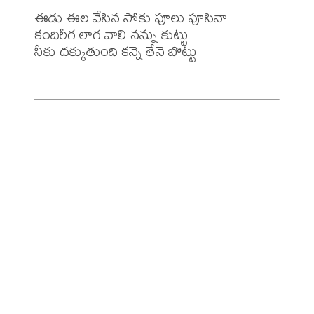
ఈడు ఈల వేసిన సోకు పూలు పూసినా

కందిరీగ లాగ వాలి నన్ను కుట్టు

నీకు దక్కుతుంది కన్నె తేనె బొట్టు 
