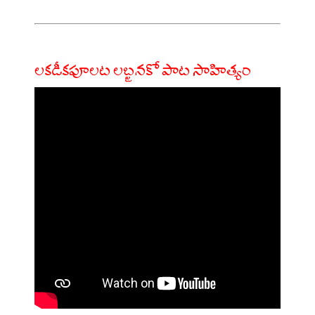
లకడీకపూలట లబ్జనకో పాట సాహిత్యం