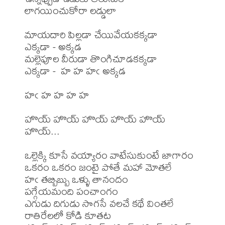
లాగయించుకోరా లడ్డులా

మాయదారి పిల్లడా చేయివేయకక్కడా

ఎక్కడా - అక్కడ

మల్లెపూల వీరుడా తొంగిచూడకక్కడా

ఎక్కడా -  హ హ హఁ అక్కడ

హఁ హ హ హ హ

హొయ్ హొయ్ హొయ్ హొయ్ హొయ్ 
హొయ్...

ఒల్లెక్కి కూసే వయ్యారం వాటేసుకుంటే జాగారం

ఒకరం ఒకరం జంటై పోతే మహా మోతలే

హఁ తబ్బిబ్బు ఒళ్ళు తానందం

పగ్గేయమంది పంచాంగం

ఎగుడు దిగుడు సొగసే వలచే కథే వింతలే

రాతిరేలలో కోడి కూతట
