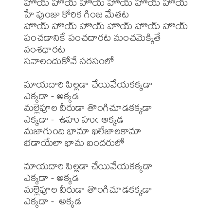
హొయ్ హొయ్ హొయ్ హొయ్ హొయ్ హొయ్

హే పుంజు కోరిక గింజ మేతట

హొయ్ హొయ్ హొయ్ హొయ్ హొయ్ హొయ్

పంచడానికే పంచదారట మంచమెక్కితే 
వంశధారట

సవాలందుకోవే సరసంలో

మాయదారి పిల్లడా చేయివేయకక్కడా

ఎక్కడా - అక్కడ

మల్లెపూల వీరుడా తొంగిచూడకక్కడా

ఎక్కడా -  ఉహు హుఁ అక్కడ

మజాగుంది భామా ఖలేజాలకామా

భడాయేలా భామ బందరులో

మాయదారి పిల్లడా చేయివేయకక్కడా

ఎక్కడా - అక్కడ

మల్లెపూల వీరుడా తొంగిచూడకక్కడా

ఎక్కడా -  అక్కడ
