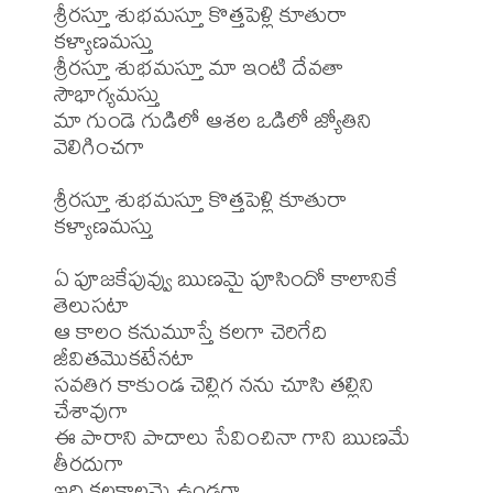
శ్రీరస్తూ శుభమస్తూ కొత్తపెళ్లి కూతురా 
కళ్యాణమస్తు

శ్రీరస్తూ శుభమస్తూ మా ఇంటి దేవతా 
సౌభాగ్యమస్తు

మా గుండె గుడిలో ఆశల ఒడిలో జ్యోతిని 
వెలిగించగా

శ్రీరస్తూ శుభమస్తూ కొత్తపెళ్లి కూతురా 
కళ్యాణమస్తు

ఏ పూజకేపువ్వు ఋణమై పూసిందో కాలానికే 
తెలుసటా

ఆ కాలం కనుమూస్తే కలగా చెరిగేది 
జీవితమొకటేనటా

సవతిగ కాకుండ చెల్లిగ నను చూసి తల్లిని 
చేశావుగా

ఈ పారాని పాదాలు సేవించినా గాని ఋణమే 
తీరదుగా

ఇది కలకాలమై ఉండగా...
