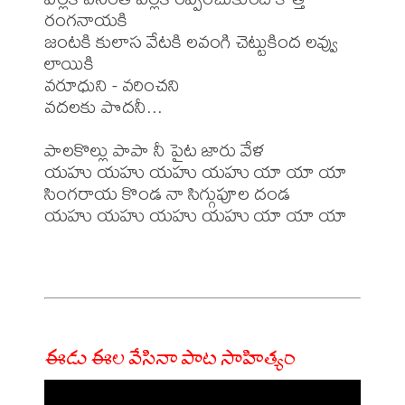
రంగనాయకి

జంటకి కులాస వేటకి లవంగి చెట్టుకింద లవ్వు 
లాయికి

వరూధుని - వరించని

వదలకు పొదనీ...

పాలకొల్లు పాపా నీ పైట జారు వేళ 

యహు యహు యహు యహు యా యా యా

సింగరాయ కొండ నా సిగ్గుపూల దండ

యహు యహు యహు యహు యా యా యా

ఈడు ఈల వేసినా పాట సాహిత్యం