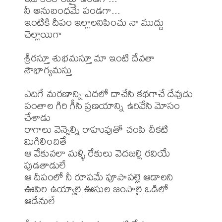
నీ అనుబంధమే పండగా...

ఇంటికి దీపం ఇల్లాలనిపించు నా ముద్దు 
చెల్లాయిగా

శ్రీరస్తూ శుభమస్తూ మా ఇంటి దేవతా 
సౌభాగ్యమస్తు

ఎదిగే మరణాన్ని ఎదలో దాచేసి కథగాచే దేవుడు

పంతాల గిరి గీసి ప్రణయాన్ని ఉరివేసి మోసం 
చేశాడు

రాగాలు వెన్నెల్ని రాహువుతో చంపి చీకటి 
మిగిలించితే

ఆ వేకువలా మళ్ళి రేకులు వెదజల్లి రవియే 
పుడతాడులే

ఆ దీపంలో నీ రూపమే పూపాపల్లె ఆడాలని

ఊపిరి ఉయ్యాలై ఊసుల జంపాలై ఒడిలో 
ఆడేనులే
