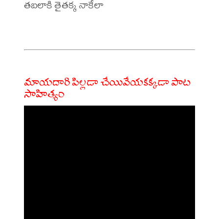
తబలాకి తైతక్క నాకేలా

మాయదారి పిల్లడా చేయివేయకక్కడా పాట
సాహిత్యం