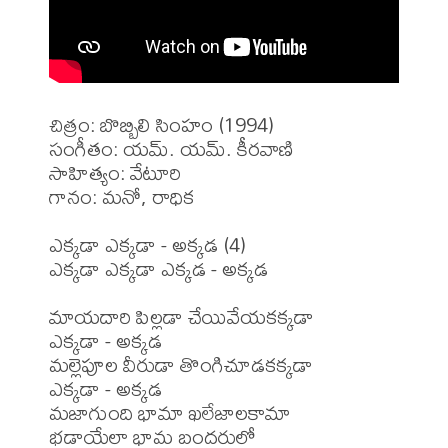
చిత్రం: బొబ్బిలి సింహం (1994)

సంగీతం: యమ్. యమ్. కీరవాణి

సాహిత్యం: వేటూరి

గానం: మనో, రాధిక

ఎక్కడా ఎక్కడా - అక్కడ (4)

ఎక్కడా ఎక్కడా ఎక్కడ - అక్కడ

మాయదారి పిల్లడా చేయివేయకక్కడా

ఎక్కడా - అక్కడ

మల్లెపూల వీరుడా తొంగిచూడకక్కడా

ఎక్కడా - అక్కడ

మజాగుంది భామా ఖలేజాలకామా

భడాయేలా భామ బందరులో
