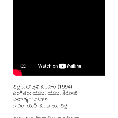
చిత్రం: బొబ్బిలి సింహం (1994)

సంగీతం: యమ్. యమ్. కీరవాణి

సాహిత్యం: వేటూరి

గానం: యస్. పి. బాలు, చిత్ర
