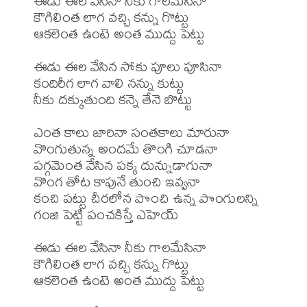
ఈడు ఈల వేసినా నీకు గాలమేసినా

కౌగిలింత లాగ వచ్చి కన్ను గొట్టు

ఆకలెంత ఉంటె అంత ముద్దు పెట్టు

ఈడు ఈల వేసిన సోకు పూలు పూసినా

కందిరీగ లాగ వాలి నన్ను కుట్టు

నీకు దక్కుతుంది కన్నె తేనె బొట్టు 

ఎంత కాలు జారినా సంతకాలు మారునా

వొంగుతున్న అందమే తొంగి చూడనా

పగ్గమెంత వేసిన పక్క దున్నుడాగునా

వొంగ తోట కాపునే తుంచి ఇవ్వనా

కంచి పట్టు చీరలోన పొంచి ఉన్న పొంగులన్ని

గంజి పెట్టి పంచకిస్తే ఎహెయ్

ఈడు ఈల వేసినా నీకు గాలమేసినా

కౌగిలింత లాగ వచ్చి కన్ను గొట్టు

ఆకలెంత ఉంటె అంత ముద్దు పెట్టు
