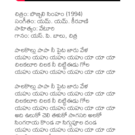
చిత్రం: బొబ్బిలి సింహం (1994)

సంగీతం: యమ్. యమ్. కీరవాణి

సాహిత్యం: వేటూరి

గానం: యస్. పి. బాలు, చిత్ర

పాలకొల్లు పాపా నీ పైట జారు వేళ 

యహు యహు యహు యహు యా యా యా

చిలకలూరి చిలక నీ చిట్టిఈడు గోల

యహు యహు యహు యహు యా యా యా

పాలకొల్లు పాపా నీ పైట జారు వేళ 

యహు యహు యహు యహు యా యా యా

చిలకలూరి చిలక నీ చిట్టిఈడు గోల

యహు యహు యహు యహు యా యా యా

అది ఉలుకో చెలి తళుకో సొగసరి అలకో

సింగరాయ కొండ నా సిగ్గుపూల దండ

యహు యహు యహు యహు యా యా యా
