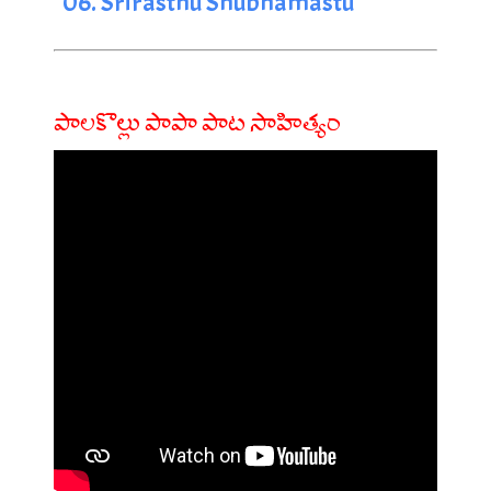
06. Srirasthu Shubhamastu
పాలకొల్లు పాపా పాట సాహిత్యం