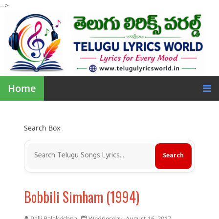
-->
Home
Search Box
Bobbili Simham (1994)
Palli Balakrishna
Wednesday, August 16, 2017