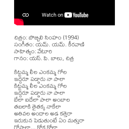
చిత్రం: బొబ్బిలి సింహం (1994)

సంగీతం: యమ్. యమ్. కీరవాణి

సాహిత్యం: వేటూరి

గానం: యస్. పి. బాలు, చిత్ర

కిట్టమ్మ లీల ఎంకమ్మ గోల 

ఇద్దరూ పడ్డారు నా పాలా

కిట్టమ్మ లీల ఎంకమ్మ గోల 

ఇద్దరూ పడ్డారు నా పాలా

బేలా ఐదేలా పాలా అంబాల 

తబలాకి తైతక్క నాకేలా

అతివల అందాల అడ కత్తెరా

ఇరుకున పెడుతుంటే ఏం మత్తురా

గోపాలా... కోక కోలా
