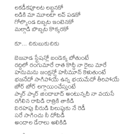
లకడీకపూలట లబ్జనకో

లడికి మా మూలటా లవ్ పడకో

గోల్కొండ దిబ్బట ఇంటెనకో

మల్గాడి బొబ్బట కొక్కరకో

కూ... చికుబుకుచికు

బెజవాడ స్టేషన్లో బండెక్క బోతుంటే

రద్దిలో రంగుమారే రాత కొద్దీ నా రైలు మారే

హనుమను జంక్షన్లో హనీమూన్ కెళుతుంటే

భజనేదో సాగిపోయే ఉన్న భయమేదో తీరిపోయే

జోర్ జోర్ లగ్గాయించేస్తుంటే

ప్యార్ ప్యార్ జిందాబాద్ అంటున్నదీ నా వయసే

రగిలిన రాపిడి రాత్రికి తాకిడి

విరహపు వీరుడి పిలుపుకు నే రెడీ

సరే సాగించు నీ దోపిడీ

అందాల డేరాలు అలికిడి
