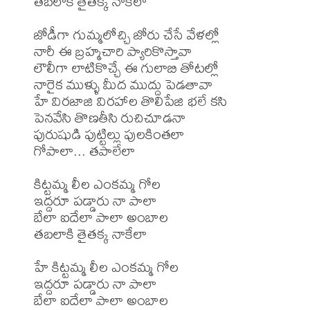
తబలాకి తైతక్క నాకేలా

జోడీగా గుమ్మలోచ్చి జోరు చేసే వేళల్లో

నారీ ఈ బ్రహ్మచారి ప్యారికొస్తావా

లౌలీగా లాటికొచ్చే ఈ గులాబి తోటల్లో

నారైక ముళ్ళు మీద ముద్దు పెడతావా

హే విరజాజి విరహాల తొలిపేజి భలే కసి

పెనవేసి తొణతీసి రుచిచూడనా

పురుషుడి పుట్టిల్లు పులకింతలా

గోపాలా... తపాలేలా

కిట్టమ్మ లీల ఎంకమ్మ గోల

ఇద్దరూ పడ్డారు నా పాలా

బేలా ఐదేలా పాలా అంబాల

తబలాకి తైతక్క నాకేలా

హే కిట్టమ్మ లీల ఎంకమ్మ గోల

ఇద్దరూ పడ్డారు నా పాలా

బేలా ఐదేలా పాలా అంబాల
