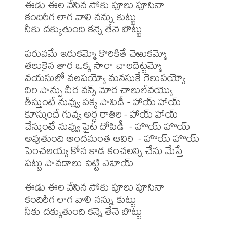
ఈడు ఈల వేసిన సోకు పూలు పూసినా

కందిరీగ లాగ వాలి నన్ను కుట్టు

నీకు దక్కుతుంది కన్నె తేనె బొట్టు 

పరువమే ఇరుకమ్మో కొరికితే చెఱుకమ్మో

తలుకైన తార ఒక్క సారా చాలదెట్టమ్మో

వయసులో వలపయ్యో మనసుకే గెలుపయ్యో

విరి పాన్పు వీర వన్స్ మోర చాలులేవయ్యొ

తీస్తుంటే నువ్వు పక్క పాపిడీ - హాయ్ హాయ్

కూస్తుందే గువ్వ అర్ధ రాతిరి - హాయ్ హాయ్

చేస్తుంటే నువ్వు పైట దోపిడీ  - హొయ్ హొయ్

అవుతుంది అందమంత ఆవిరి  - హొయ్ హొయ్

పెంచలయ్య కోన కాడ కంచలన్ని చేను మేస్తే

పట్టు పావడాలు పెట్టి ఎహెయ్

ఈడు ఈల వేసిన సోకు పూలు పూసినా

కందిరీగ లాగ వాలి నన్ను కుట్టు

నీకు దక్కుతుంది కన్నె తేనె బొట్టు 
