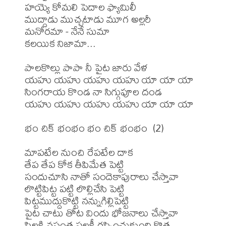
హయ్యె కోమలి పెదాల ఫ్యామిలీ 

ముద్దాడు ముచ్చటాడు మూగ అల్లరీ

మనోరమా - నేనే సుమా

కలయిక నిజామా...

పాలకొల్లు పాపా నీ పైట జారు వేళ 

యహు యహు యహు యహు యా యా యా

సింగరాయ కొండ నా సిగ్గుపూల దండ

యహు యహు యహు యహు యా యా యా

భం చిక్ భంభం భం చిక్ భంభం  (2)

మాపటేల నుంచి రేపటేల దాక 

తేప తేప కోక తీపిమేత పెట్టి

సందుచూసి నాతో సందెకాపురాలు చేస్తావా

లొట్టిపిట్ట పట్టి లొల్లిచేసి పెట్టి 

పిట్టముద్దుకొట్టి నన్నుగిల్లిపెట్టి

పైట చాటు తోట విందు భోజనాలు చేస్తావా

పిల్లకి వసంత పల్లకీ రప్పించుకుంది కొత్త 