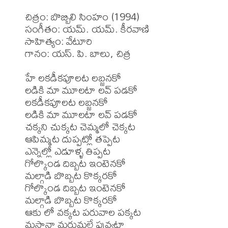
చిత్రం: బొబ్బిలి సింహం (1994)

సంగీతం: యమ్. యమ్. కీరవాణి

సాహిత్యం: వేటూరి

గానం: యస్. పి. బాలు, చిత్ర

హే లకడీకపూలట లబ్జనకో

లడికి మా మూలటా లవ్ పడకో

లకడీకపూలట లబ్జనకో

లడికి మా మూలటా లవ్ పడకో

చక్కని చుక్కట చెమ్మలో చెక్కట

ఆపిమ్మట దుప్పట్లో తప్పెట

ఎన్నెల్లో ఎడూళ్ళ తిప్పట

గోల్కొండ దిబ్బట ఇంటెనకో

మల్గాడి బొబ్బట కొక్కరకో

గోల్కొండ దిబ్బట ఇంటెనకో

మల్గాడి బొబ్బట కొక్కరకో

ఆకు లో వక్కట పరువాల పక్కట

మస్థానా మరుమల్లే పువ్వటా
