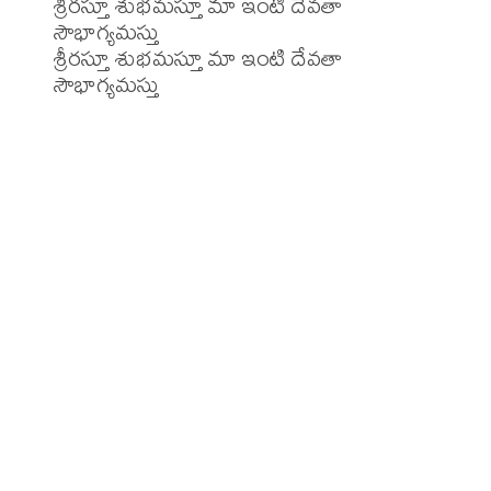
శ్రీరస్తూ శుభమస్తూ మా ఇంటి దేవతా 
సౌభాగ్యమస్తు

శ్రీరస్తూ శుభమస్తూ మా ఇంటి దేవతా 