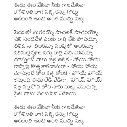
ఈడు ఈల వేసినా నీకు గాలమేసినా

కౌగిలింత లాగ వచ్చి కన్ను గొట్టు

ఆకలెంత ఉంటె అంత ముద్దు పెట్టు

పెదవిలో సుగరయ్యె పొదలకే పొగరయ్యో

చలి సందెవేళ సంకు రాత్రి చేసి పోవయ్యో

చిలిపి నా చిలకమ్మో వలపులో అలకమ్మో

సిరిమల్లె పూల సిగ్గు రాత్రి వచ్చి పోవమ్మో

చూస్తుంటే వాలు జల్ల అల్లిక - హాయ్ హాయ్

రాస్తావు కొత్త కాళిదాసుగా - హాయ్ హాయ్

చూస్తుంటే కోల కళ్ళ కోరిక - హొయ్ హొయ్

లేస్తుంది ఈడు లేడి వేడిగా - హొయ్ హొయ్

నల్ల నల్ల కోన లోన నారు మల్లు వేసుకున్న 

పైట చాటు పంట నీది ఎహెయ్

ఈడు ఈల వేసినా నీకు గాలమేసినా

కౌగిలింత లాగ వచ్చి కన్ను గొట్టు

ఆకలెంత ఉంటె అంత ముద్దు పెట్టు
