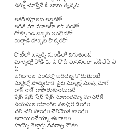
నన్ను చూస్తేనే నీ బాబు తృవ్వట

లకడీకపూలట లబ్జనకో

లడికి మా మూలటా లవ్ పడకో

గోల్కొండ దిబ్బట ఇంటెనకో

మల్గాడి బొబ్బట కొక్కరకో

కోటీలో బస్సెక్కి మండీలో దిగుతుంటే

మార్కెట్లో కోడి కూసే కోడి మనసంతా వేడిచేసే ఏ 
ఏ

జగదాంబ సెంటర్లో జడదెబ్బ కొడుతుంటే

మల్లెల్లో పొద్దుగూకే పైట ముల్లల్లే మువ్వ మోగే

రాక్ రాక్ రాపాడుకుంటుంటే

షేప్ షేప్ షేప్ షేప్ మారిందమ్మో మాపటికే

వయసుల యాంగిరి వలపుర డింగిరి

చలి చలి హంగిరి చెలిమొక జాంగిరి

లగాయించేయ్నా ఈ రాతిరి

హయ్యె తెల్లార్లు నవరాత్రి నౌకరి
