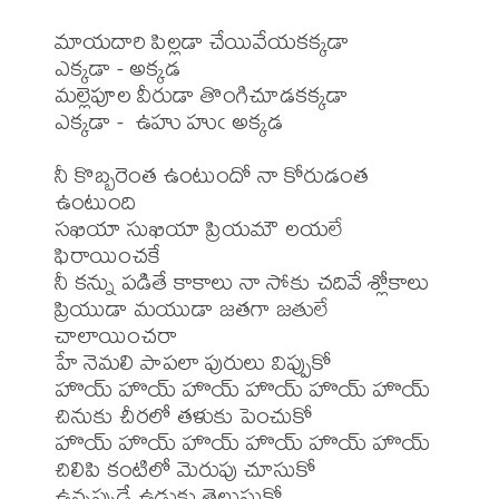
మాయదారి పిల్లడా చేయివేయకక్కడా

ఎక్కడా - అక్కడ

మల్లెపూల వీరుడా తొంగిచూడకక్కడా

ఎక్కడా -  ఉహు హుఁ అక్కడ

నీ కొబ్బరెంత ఉంటుందో నా కోరుడంత 
ఉంటుంది

సఖియా సుఖియా ప్రియమౌ లయలే 
ఫిరాయించకే

నీ కన్ను పడితే కాకాలు నా సోకు చదివే శ్లోకాలు

ప్రియుడా మయుడా జతగా జతులే 
చాలాయించరా

హే నెమలి పాపలా పురులు విప్పుకో

హొయ్ హొయ్ హొయ్ హొయ్ హొయ్ హొయ్

చినుకు చీరలో తళుకు పెంచుకో

హొయ్ హొయ్ హొయ్ హొయ్ హొయ్ హొయ్

చిలిపి కంటిలో మెరుపు చూసుకో 

ఉన్నప్పుడే ఉడుకు తెలుసుకో
