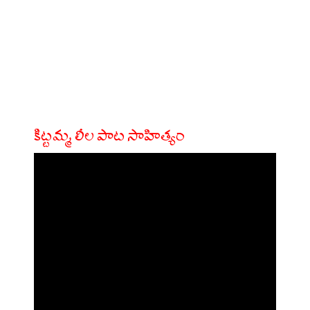
కిట్టమ్మ లీల పాట సాహిత్యం