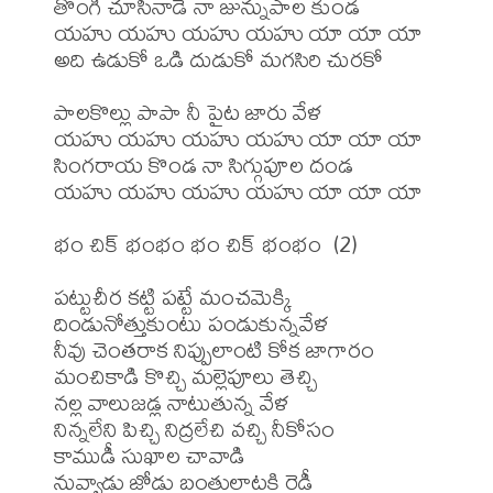
తొంగి చూసినాడే నా జున్నుపాల కుండ

యహు యహు యహు యహు యా యా యా

అది ఉడుకో ఒడి దుడుకో మగసిరి చురకో

పాలకొల్లు పాపా నీ పైట జారు వేళ 

యహు యహు యహు యహు యా యా యా

సింగరాయ కొండ నా సిగ్గుపూల దండ

యహు యహు యహు యహు యా యా యా

భం చిక్ భంభం భం చిక్ భంభం  (2)

పట్టుచీర కట్టి పట్టే మంచమెక్కి 

దిండునోత్తుకుంటు పండుకున్నవేళ 

నీవు చెంతరాక నిప్పులాంటి కోక జాగారం

మంచికాడి కొచ్చి మల్లెపూలు తెచ్చి 

నల్ల వాలుజడ్ల నాటుతున్న వేళ 

నిన్నలేని పిచ్చి నిద్రలేచి వచ్చి నీకోసం

కాముడీ సుఖాల చావాడి 

నువ్వాడు జోడు బంతులాటకి రెడీ
