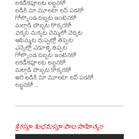
లకడీకపూలట లబ్జనకో

లడికి మా మూలటా లవ్ పడకో

గోల్కొండ దిబ్బట ఇంటెనకో

మల్గాడి బొబ్బట కొక్కరకో

చక్కని చుక్కట చెమ్మలో చెక్కట

ఆపిమ్మట దుప్పట్లో తప్పెట

ఎన్నెల్లో ఎడూళ్ళ తిప్పట

గోల్కొండ దిబ్బట ఇంటెనకో

లకడీకపూలట లబ్జనకో

మల్గాడి బొబ్బట కొక్కరకో

అరె లడికి మా మూలటా లవ్ పడకో

లబ్జనకో...

శ్రీరస్తూ శుభమస్తూ పాట సాహిత్యం