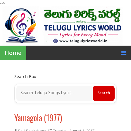
-->
Home
Search Box
Yamagola (1977)
Palli Balakrishna
Tuesday, August 1, 2017