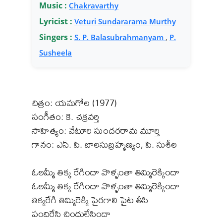
Music :
Chakravarthy
Lyricist :
Veturi Sundararama Murthy
Singers :
S. P. Balasubrahmanyam
,
P.
Susheela
చిత్రం: యమగోల (1977)
సంగీతం: కె. చక్రవర్తి
సాహిత్యం: వేటూరి సుందరరామ మూర్తి
గానం: ఎస్. పి. బాలసుబ్రహ్మణ్యం, పి. సుశీల
ఓలమ్మీ తిక్క రేగిందా వొళ్ళంతా తిమ్మిరెక్కిందా
ఓలమ్మీ తిక్క రేగిందా వొళ్ళంతా తిమ్మిరెక్కిందా
తిక్కరేగి తిమ్మిరెక్కి పైరగాలి పైట తీసి
పందిరేసి చిందులేసిందా