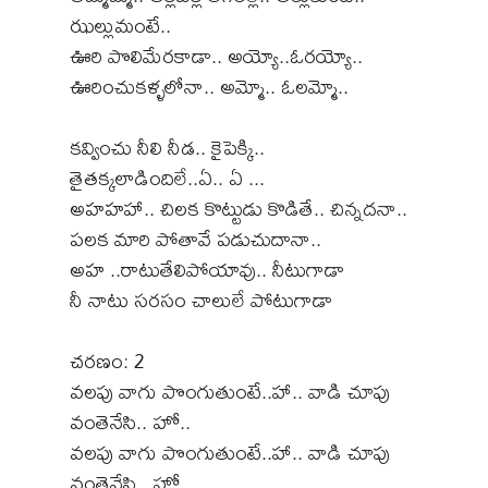
ఝల్లుమంటే..
ఊరి పొలిమేరకాడా.. అయ్యో..ఓరయ్యో..
ఊరించుకళ్ళలోనా.. అమ్మో.. ఓలమ్మో..
కవ్వించు నీలి నీడ.. కైపెక్కి..
తైతక్కలాడిందిలే..ఏ.. ఏ ...
అహహహా.. చిలక కొట్టుడు కొడితే.. చిన్నదనా..
పలక మారి పోతావే పడుచుదానా..
అహ ..రాటుతేలిపోయావు.. నీటుగాడా
నీ నాటు సరసం చాలులే పోటుగాడా
చరణం: 2
వలపు వాగు పొంగుతుంటే..హా.. వాడి చూపు
వంతెనేసి.. హో..
వలపు వాగు పొంగుతుంటే..హా.. వాడి చూపు
వంతెనేసి.. హో..