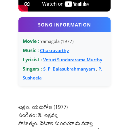
SONG INFORMATION
Movie :
Yamagola (1977)
Music :
Chakravarthy
Lyricist :
Veturi Sundararama Murthy
Singers :
S. P. Balasubrahmanyam
,
P.
Susheela
చిత్రం: యమగోల (1977)
సంగీతం: కె. చక్రవర్తి
సాహిత్యం: వేటూరి సుందరరామ మూర్తి