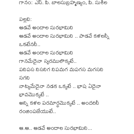
గానం: ఎస్. పి. బాలసుబ్రహ్మణ్యం, పి. సుశీల
పల్లవి:
ఆడవే అందాల సురభామిని
ఆడవే అందాల సురభామిని .. పాడవే కళలన్నీ
ఒకటేననీ..
ఆడవే అందాల సురభామిని
గానమేదైనా స్వరములొక్కటే..
పనిపస నిసనిగ నిపమగ మపగస మగసని
సగని
నాట్యమేదైనా నడక ఒక్కటే .. భాష ఏదైనా
భావమొక్కటే ..
అన్ని కళల పరమార్థమొక్కటే .. అందరినీ
రంజింపజేయుటే..
ఆ.ఆ.. ఆడవే అందాల సురభామిని...