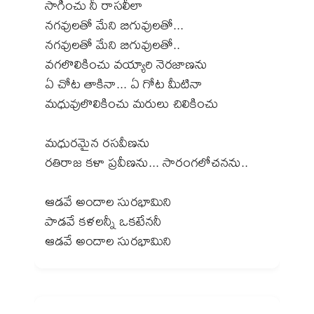
సాగించు నీ రాసలీలా
నగవులతో మేని బిగువులతో...
నగవులతో మేని బిగువులతో..
వగలొలికించు వయ్యారి నెరజాణను
ఏ చోట తాకినా... ఏ గోట మీటినా
మధువులొలికించు మరులు చిలికించు
మధురమైన రసవీణను
రతిరాజ కళా ప్రవీణను... సారంగలోచనను..
ఆడవే అందాల సురభామిని
పాడవే కళలన్నీ ఒకటేననీ