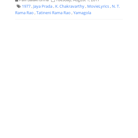
1977
,
Jaya Prada
,
K. Chakravarthy
,
MovieLyrics
,
N. T.
Rama Rao
,
Tatineni Rama Rao
,
Yamagola