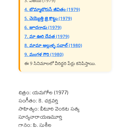
3. విజయ (1979)
4. బొమ్మాబొరుసే జీవితం (1979)
5. చెయ్యెత్తి జై కొట్టు (1979)
6. జూదగాడు (1979)
7. మా ఊరి దేవత (1979)
8. మామా అల్లుళ్ళ సవాల్ (1980)
9. మంగళ గౌరి (1980)
ఈ 9 సినిమాలలో వీరిద్దరి పేర్లు కనిపిస్తాయి.
చిత్రం: యమగోల (1977)
సంగీతం: కె. చక్రవర్తి
సాహిత్యం: వీటూరి వెంకట సత్య
సూర్యనారాయణమూర్తి
గానం: పి. సుశీల