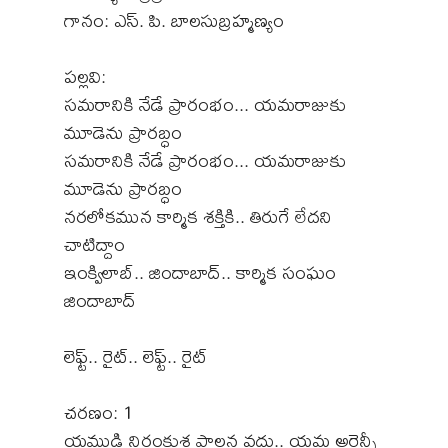
గానం: ఎస్. పి. బాలసుబ్రహ్మణ్యం
పల్లవి:
సమరానికి నేడే ప్రారంభం... యమరాజుకు
మూడెను ప్రారబ్ధం
సమరానికి నేడే ప్రారంభం... యమరాజుకు
మూడెను ప్రారబ్ధం
నరలోకమున కార్మిక శక్తికి.. తిరుగే లేదని
చాటిద్దాం
ఇంక్విలాబ్‌.. జిందాబాద్‌.. కార్మిక సంఘం
జిందాబాద్‌
లెఫ్ట్‌.. రైట్‌.. లెఫ్ట్‌.. రైట్‌
చరణం: 1
యముడి నిరంకుశ పాలన వద్దు.. యమ అర్జెన్సీ