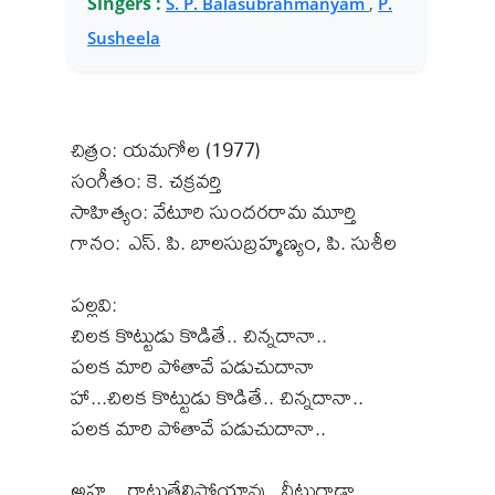
Singers :
S. P. Balasubrahmanyam
,
P.
Susheela
చిత్రం: యమగోల (1977)
సంగీతం: కె. చక్రవర్తి
సాహిత్యం: వేటూరి సుందరరామ మూర్తి
గానం: ఎస్. పి. బాలసుబ్రహ్మణ్యం, పి. సుశీల
పల్లవి:
చిలక కొట్టుడు కొడితే.. చిన్నదానా..
పలక మారి పోతావే పడుచుదానా
హా...చిలక కొట్టుడు కొడితే.. చిన్నదానా..
పలక మారి పోతావే పడుచుదానా..
అహ .. రాటుతేలిపోయావు.. నీటుగాడా ..