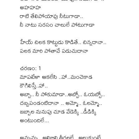
అహహహ
రాటి తేలిపోయావు నీటుగాడా..
నీ నాటు సరసం చాలులే పోటుగాడా
హేయ్ చిలక కొట్టుడు కొడితే.. చిన్నదానా..
పలక మారి పోతావే పడుచుదానా
చరణం: 1
మాపటేళా ఆకలేసి ..హా..మంచెకాడ
కౌగిలిస్తే..హా..
అబ్బా.. నీ సోకుమాడా..అబ్బో.. ఓయబ్బో..
దబ్బపండంటిదానా .. అమ్మో.. ఓలమ్మో..
జబ్బాల నునుపు చూడ వేడెక్కి ..డీడిక్కి
అంటుందిలే...
అమ్మమ్మ.. అల్లిబిల్లి తీగలల్లే.. అల్లుకుంటే..