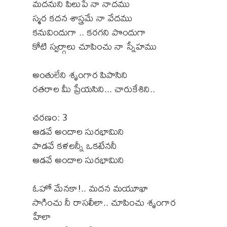
మదనుని పిలుపే నా నాదము
స్మర కదన శాస్త్రమే నా వేదము
కనువిందుగా .. కరగని పొందుగా
కోటి స్వర్గాలు చూపించు నా స్నేహము
అంతులేని శృంగార పిపాసిని
రతరాల మీ ప్రేయసిని... చారుకేశిని..
చరణం: 3
ఆడవే అందాల సురభామిని
పాడవే కళలన్నీ ఒకటేననీ
ఆడవే అందాల సురభామిని
ఓహో మేనకా!.. మదన మయూఖా
సాగించు నీ రాసలీలా.. చూపించు శృంగార
హేలా