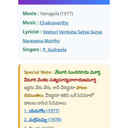
Movie :
Yamagola (1977)
Music :
Chakravarthy
Lyricist :
Veeturi Venkata Satya Surya
Narayana Murthy
Singers :
P. Susheela
Special Note :
వేటూరి సుందరరామ మూర్తి
,
వీటూరి వెంకట సత్యసూర్యనారాయణమూర్తి
ఇద్దరు వేరు వేరు, కానీ వీరిద్దరూ
పాటల
రచయితలు
. వీరిద్దరూ కలిసి ఒకే సినిమాలో
పాటలు రాసిన సినిమాలు:
1. యమగోల (1977)
2. మల్లెపువ్వు (1978)