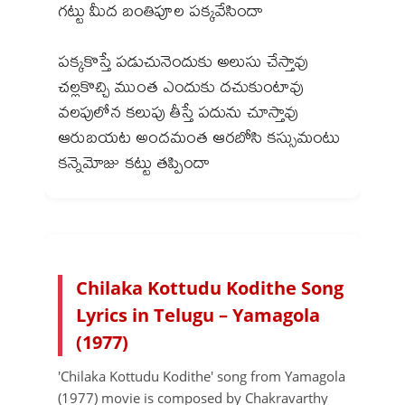
గట్టు మీద బంతిపూల పక్కవేసిందా
పక్కకొస్తే పడుచునెందుకు అలుసు చేస్తావు
చల్లకొచ్చి ముంత ఎందుకు దచుకుంటావు
వలపులోన కలుపు తీస్తే పదును చూస్తావు
ఆరుబయట అందమంత ఆరబోసి కస్సుమంటు
Chilaka Kottudu Kodithe Song
Lyrics in Telugu – Yamagola
(1977)
'Chilaka Kottudu Kodithe' song from Yamagola
(1977) movie is composed by Chakravarthy