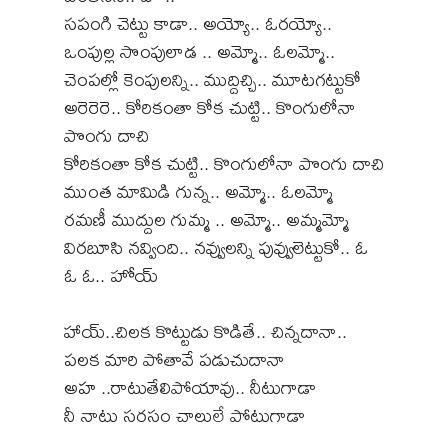
సపంగి చెట్టు కాడా.. అయ్యో.. ఓరయ్యో..
ఒంపుల్ల సొంపులాడ .. అమ్మో.. ఓలమ్మో..
చెంపల్లో కెంపులన్ని.. ముద్దిచ్చి.. మూటగట్టుకో
అరెరెరె.. కోరికంతా కోక చుట్టి.. కొంగులోనా
పొంగు దాచి
కోరికంతా కోక చుట్టి.. కొంగులోనా పొంగు దాచి
ముంత మామిడి గున్న.. అమ్మో.. ఓలమ్మో
రమణీ ముద్దుల గుమ్మ .. అమ్మో.. అమ్మమ్మో
విరబూసి నవ్వింది.. నవ్వులన్ని పువ్వులెట్టుకో.. ఓ
ఓ ఓ.. హోయ్
హాయ్..చిలక కొట్టుడు కొడితే.. చిన్నదానా..
పలక మారి పోతావే పడుచుదానా
అహ ..రాటుతేలిపోయావు.. నీటుగాడా