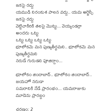
ఇకపై రద్దు
యముడి నిరంకుశ పాలన వద్దు.. యమ అర్జెన్సీ
ఇకపై రద్దు
వెట్టిచాకిరికి తలపై మొట్టు... వెయ్యండర్రా
అందరు ఒట్టు
ఒట్టు ఒట్టు ఒట్టు ఒట్టు
భూలోకమె మన పుణ్యతీర్థమని.. భూలోకమె మన
పుణ్యతీర్థమని
నరుడే గురుడని పూజిద్దాం...
భూలోకం జిందాబాద్.. భూలోకం జిందాబాద్..
జయహో నరుడా
సమరానికి నేడే ప్రారంభం... యమరాజుకు
మూడెను ప్రారబ్ధం
చరణం: 2