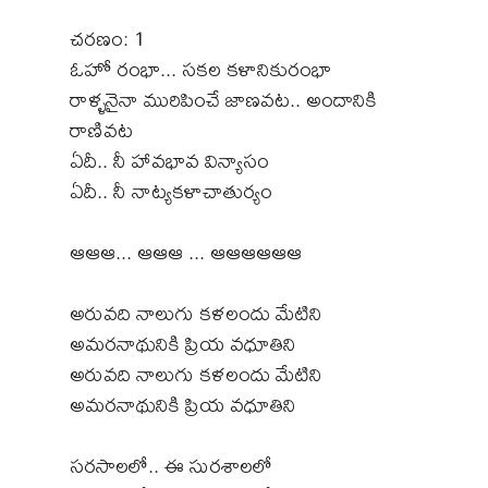
చరణం: 1
ఓహో రంభా... సకల కళానికురంభా
రాళ్ళనైనా మురిపించే జాణవట.. అందానికి
రాణివట
ఏదీ.. నీ హావభావ విన్యాసం
ఏదీ.. నీ నాట్యకళాచాతుర్యం
ఆఆఆ... ఆఆఆ ... ఆఆఆఆఆఆ
అరువది నాలుగు కళలందు మేటిని
అమరనాథునికి ప్రియ వధూతిని
అరువది నాలుగు కళలందు మేటిని
అమరనాథునికి ప్రియ వధూతిని
సరసాలలో.. ఈ సురశాలలో