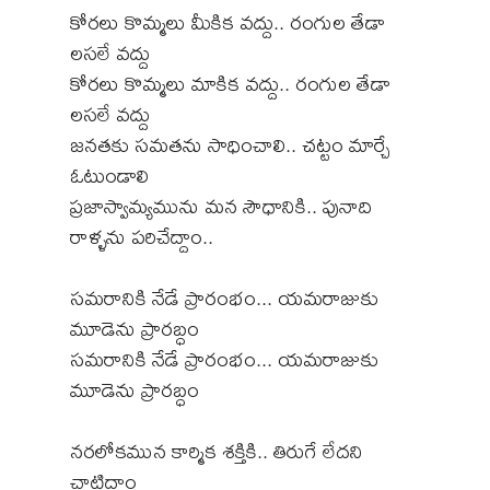
కోరలు కొమ్మలు మీకిక వద్దు.. రంగుల తేడా
లసలే వద్దు
కోరలు కొమ్మలు మాకిక వద్దు.. రంగుల తేడా
లసలే వద్దు
జనతకు సమతను సాధించాలి.. చట్టం మార్చే
ఓటుండాలి
ప్రజాస్వామ్యమును మన సౌధానికి.. పునాది
రాళ్ళను పరిచేద్దాం..
సమరానికి నేడే ప్రారంభం... యమరాజుకు
మూడెను ప్రారబ్ధం
సమరానికి నేడే ప్రారంభం... యమరాజుకు
మూడెను ప్రారబ్ధం
నరలోకమున కార్మిక శక్తికి.. తిరుగే లేదని
చాటిద్దాం