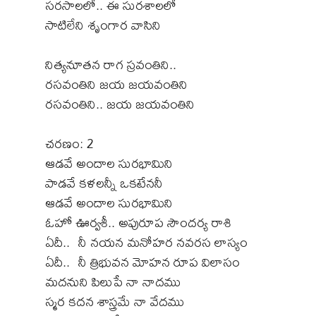
సరసాలలో.. ఈ సురశాలలో
సాటిలేని శృంగార వాసిని
నిత్యనూతన రాగ స్రవంతిని..
రసవంతిని జయ జయవంతిని
రసవంతిని.. జయ జయవంతిని
చరణం: 2
ఆడవే అందాల సురభామిని
పాడవే కళలన్నీ ఒకటేననీ
ఆడవే అందాల సురభామిని
ఓహో ఊర్వశీ.. అపురూప సౌందర్య రాశి
ఏదీ.. నీ నయన మనోహర నవరస లాస్యం
ఏదీ.. నీ త్రిభువన మోహన రూప విలాసం
మదనుని పిలుపే నా నాదము
స్మర కదన శాస్త్రమే నా వేదము