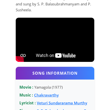
and sung by S. P. Balasubrahmanyam and P.
Susheela.
SONG INFORMATION
Movie :
Yamagola (1977)
Music :
Chakravarthy
Lyricist :
Veturi Sundararama Murthy