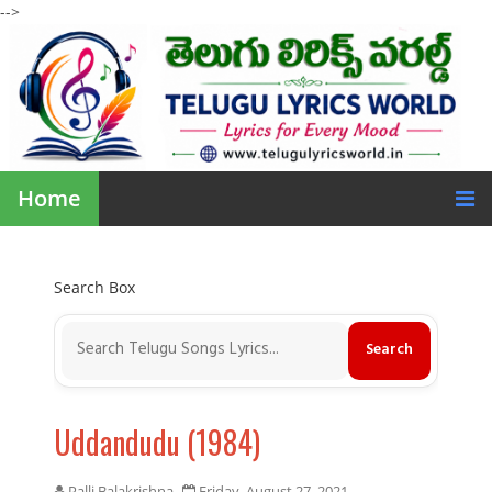
-->
Home
Search Box
Uddandudu (1984)
Palli Balakrishna
Friday, August 27, 2021