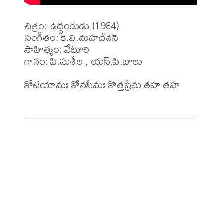
చిత్రం: ఉద్దండుడు (1984)

సంగీతం: కె.వి.మహదేవన్

సాహిత్యం: వేటూరి 

గానం: పి.సుశీల , యస్.పి.బాలు 

కోటియామః కోనసీమః కొత్తప్రేమ తహ తహ 
