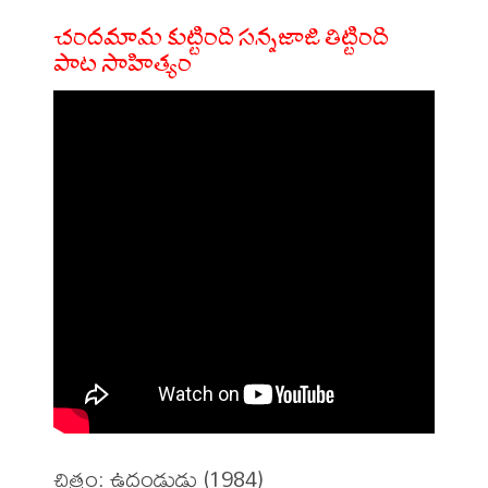
చందమామ కుట్టింది సన్నజాజి తిట్టింది
పాట సాహిత్యం
చిత్రం: ఉద్దండుడు (1984)
