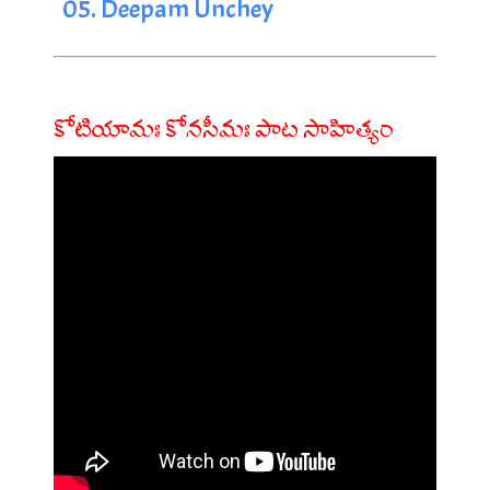
05. Deepam Unchey
కోటియామః కోనసీమః పాట సాహిత్యం