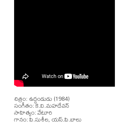
చిత్రం: ఉద్దండుడు (1984)

సంగీతం: కె.వి.మహదేవన్

సాహిత్యం: వేటూరి 

గానం: పి.సుశీల, యస్.పి.బాలు
