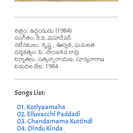
చిత్రం: ఉద్దండుడు (1984)

సంగీతం: కె.వి.మహదేవన్

నటీనటులు: కృష్ణ , ఊర్వశి, సుమలత

దర్శకత్వం: పి. సాంబశివ రావు

నిర్మాతలు: సత్యన్నారాయణ, సూర్యనారాణ

విడుదల తేది: 1984
01. Kotiyaamaha
02. Elluvacchi Paddadi
03. Chandamama Kuttindi
04. Dindu Kinda