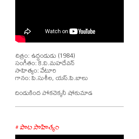
చిత్రం: ఉద్దండుడు (1984)

సంగీతం: కె.వి.మహదేవన్

సాహిత్యం: వేటూరి 

గానం: పి.సుశీల, యస్.పి.బాలు

# పాట సాహిత్యం