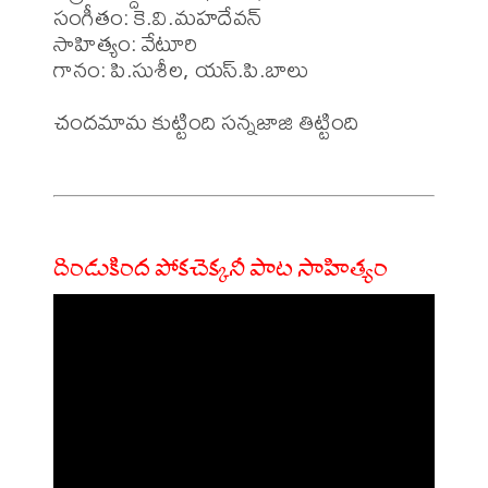
సంగీతం: కె.వి.మహదేవన్

సాహిత్యం: వేటూరి 

గానం: పి.సుశీల, యస్.పి.బాలు

చందమామ కుట్టింది సన్నజాజి తిట్టింది

దిండుకింద పోకచెక్కనీ పాట సాహిత్యం