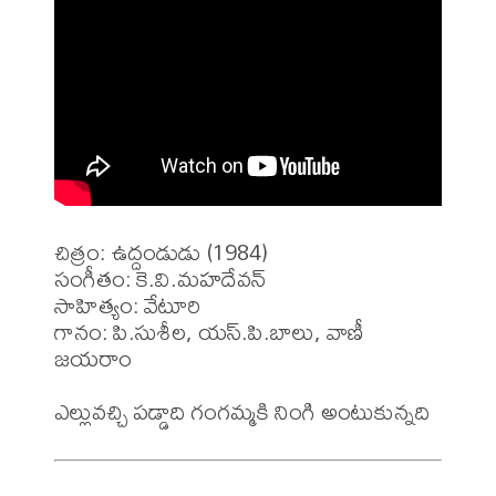
చిత్రం: ఉద్దండుడు (1984)

సంగీతం: కె.వి.మహదేవన్

సాహిత్యం: వేటూరి 

గానం: పి.సుశీల, యస్.పి.బాలు, వాణీ 
జయరాం 
