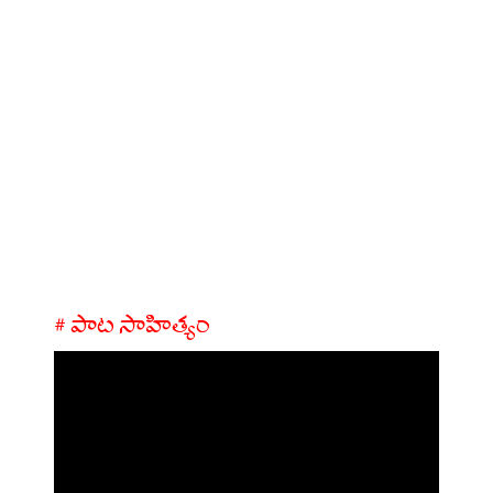
# పాట సాహిత్యం