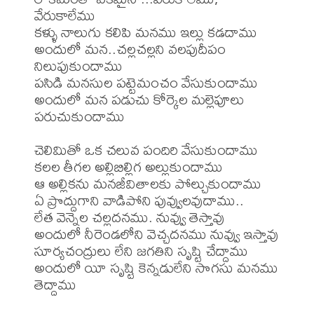
వేరుకాలేము

కళ్ళు నాలుగు కలిపి మనము ఇల్లు కడదాము

అందులో మన..చల్లచల్లని వలపుదీపం 
నిలుపుకుందాము

పసిడి మనసుల పట్టెమంచం వేసుకుందాము

అందులో మన పడుచు కోర్కెల మల్లెపూలు 
పరుచుకుందాము

చెలిమితో ఒక చలువ పందిరి వేసుకుందాము

కలల తీగల అల్లిబిల్లిగ అల్లుకుందాము

ఆ అల్లికను మనజీవితాలకు పోల్చుకుందాము

ఏ ప్రొద్దుగాని వాడిపోని పువ్వులవుదాము..

లేత వెన్నెల చల్లదనము. నువ్వు తెస్తావు

అందులో నీరెండలోని వెచ్చదనము నువ్వు ఇస్తావు

సూర్యచంద్రులు లేని జగతిని సృష్టి చేద్దాము

అందులో యీ సృష్టి కెన్నడులేని సొగసు మనము 