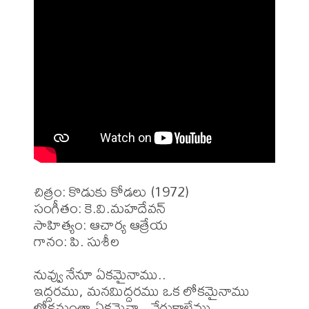
చిత్రం: కొడుకు కోడలు (1972)

సంగీతం: కె.వి.మహదేవన్

సాహిత్యం: ఆచార్య ఆత్రేయ 

గానం: పి. సుశీల 

నువ్వు నేనూ ఏకమైనాము..

ఇద్దరము, మనమిద్దరము ఒక లోకమైనాము

లోకమంతా ఏకమైనా...వేరుకాలేము, 