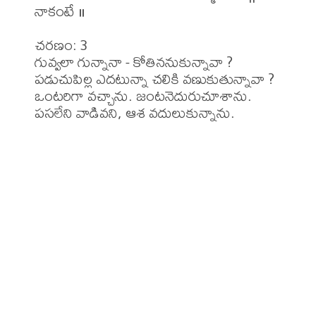
నాకంటే ॥

చరణం: 3

గువ్వలా గున్నానా - కోతిననుకున్నావా ?

పడుచుపిల్ల ఎదటున్నా చలికి వణుకుతున్నావా ?

ఒంటరిగా వచ్చాను. జంటనెదురుచూశాను.

పసలేని వాడివని, ఆశ వదులుకున్నాను.
