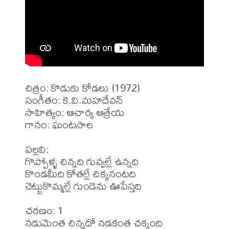
చిత్రం: కొడుకు కోడలు (1972)

సంగీతం: కె.వి.మహదేవన్

సాహిత్యం: ఆచార్య ఆత్రేయ 

గానం: ఘంటసాల 

పల్లవి:

గొప్పోళ్ళ చిన్నది గువ్వల్లే ఉన్నది

కొండమీది కోతల్లే చిక్కనంటది

చెట్టుకొమ్మల్లే గుండెను ఊపేస్తది

చరణం: 1

నడుమెంత చిన్నదో నడకంత చక్కంది
