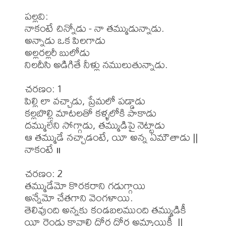
పల్లవి:

నాకంటే చిన్నోడు - నా తమ్ముడున్నాడు.

అన్నాడు ఒక పిలగాడు 

అల్లరల్లరీ బులోడు

నిలదీసి అడిగితే నీళ్లు నములుతున్నాడు.

చరణం: 1

పిల్లి లా వచ్చాడు, ప్రేమలో పడ్డాడు

కల్లబొల్లి మాటలతో కళ్ళలోకి పాకాడు

దమ్ములేని సోగ్గాడు, తమ్ముడిపై నెట్టాడు

ఆ తమ్ముడే నచ్చాడంటే, యీ అన్న ఏమౌతాడు || 
నాకంటే ॥

చరణం: 2

తమ్ముడేమో కొరకరాని గడుగ్గాయి

అన్నేమో చేతగాని వెంగళాయి.

తెలివుంది అన్నకు కండబలముంది తమ్ముడికీ

యీ రెండు కావాలి దోర దోర అమ్మాయికీ  || 