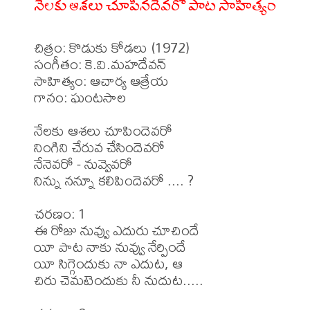
నేలకు ఆశలు చూపినదెవరో పాట సాహిత్యం
చిత్రం: కొడుకు కోడలు (1972)

సంగీతం: కె.వి.మహదేవన్

సాహిత్యం: ఆచార్య ఆత్రేయ 

గానం: ఘంటసాల 

నేలకు ఆశలు చూపిందెవరో

నింగిని చేరువ చేసిందెవరో

నేనెవరో - నువ్వెవరో 

నిన్ను నన్నూ కలిపిందెవరో .... ?

చరణం: 1

ఈ రోజు నువ్వు ఎదురు చూచిందే

యీ పాట నాకు నువ్వు నేర్పిందే

యీ సిగ్గెందుకు నా ఎదుట, ఆ

చిరు చెమటెందుకు నీ నుదుట.....
