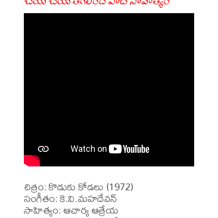
చేయి చేయి తగిలింది పాట సాహిత్యం
చిత్రం: కొడుకు కోడలు (1972)

సంగీతం: కె.వి.మహదేవన్

సాహిత్యం: ఆచార్య ఆత్రేయ 
