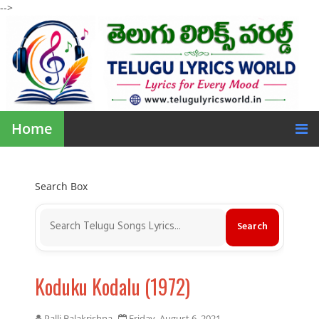
-->
Home
Search Box
Koduku Kodalu (1972)
Palli Balakrishna
Friday, August 6, 2021