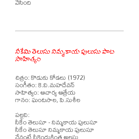
వేసింది

నీకేమి తెలుసు నిమ్మకాయ పులుసు పాట
సాహిత్యం
చిత్రం: కొడుకు కోడలు (1972)

సంగీతం: కె.వి.మహదేవన్

సాహిత్యం: ఆచార్య ఆత్రేయ 

గానం: ఘంటసాల, పి.సుశీల 

పల్లవి:

నీకేం తెలుసూ - నిమ్మకాయ పులుసూ

నీకేం తెలుసూ నిమ్మకాయ పులుసూ

నేనంటే నీకెందుకింత అలసు
