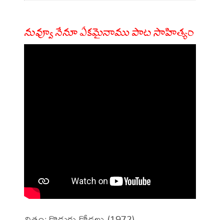
నువ్వూ నేనూ ఏకమైనాము పాట సాహిత్యం
చిత్రం: కొడుకు కోడలు (1972)
