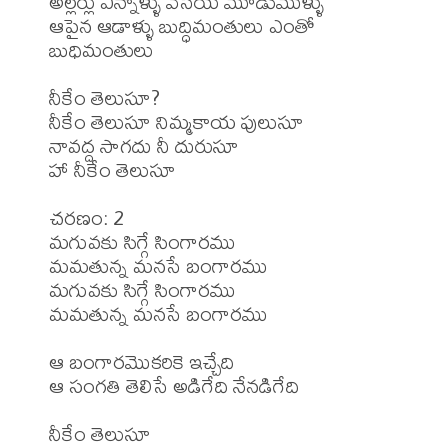
అల్లర్లు ఎన్నాళ్ళు వేసేయ్ మూడుముళ్ళు

ఆపైన ఆడాళ్ళు బుద్ధిమంతులు ఎంతో 
బుధిమంతులు  

నీకేం తెలుసూ?

నీకేం తెలుసూ నిమ్మకాయ పులుసూ

నావద్ద సాగదు నీ దురుసూ

హా నీకేం తెలుసూ

చరణం: 2 

మగువకు సిగ్గే సింగారము 

మమతున్న మనసే బంగారము

మగువకు సిగ్గే సింగారము 

మమతున్న మనసే బంగారము 

ఆ బంగారమొకరికె ఇచ్చేది

ఆ సంగతి తెలిసే అడిగేది నేనడిగేది

నీకేం తెలుసూ
