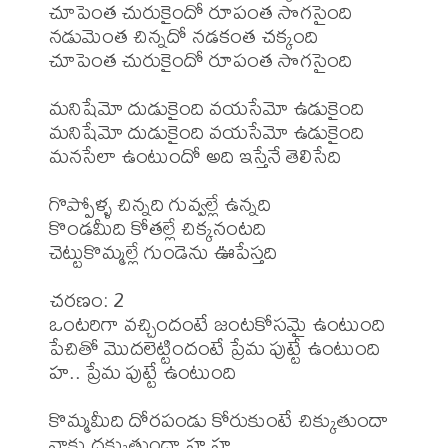
చూపెంత చురుకైందో రూపంత సొగసైంది

నడుమెంత చిన్నదో నడకంత చక్కంది

చూపెంత చురుకైందో రూపంత సొగసైంది

మనిషేమో దుడుకైంది వయసేమో ఉడుకైంది

మనిషేమో దుడుకైంది వయసేమో ఉడుకైంది

మనసేలా ఉంటుందో అది ఇస్తేనే తెలిసేది

గొప్పోళ్ళ చిన్నది గువ్వల్లే ఉన్నది

కొండమీది కోతల్లే చిక్కనంటది

చెట్టుకొమ్మల్లే గుండెను ఊపేస్తది

చరణం: 2

ఒంటరిగా వచ్చిందంటే జంటకోసమై ఉంటుంది

పేచితో మొదలెట్టిందంటే ప్రేమ పుట్టే ఉంటుంది

హ.. ప్రేమ పుట్టే ఉంటుంది

కొమ్మమీది దోరపండు కోరుకుంటే చిక్కుతుందా

నాకు దక్కుతుందా హ హ..
