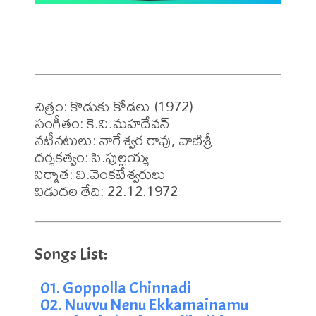
చిత్రం: కొడుకు కోడలు (1972)

సంగీతం: కె.వి.మహదేవన్

నటీనటులు: నాగేశ్వర రావు, వాణిశ్రీ 

దర్శకత్వం: పి.పుల్లయ్య 

నిర్మాత: వి.వెంకటేశ్వరులు

విడుదల తేది: 22.12.1972
01. Goppolla Chinnadi
02. Nuvvu Nenu Ekkamainamu