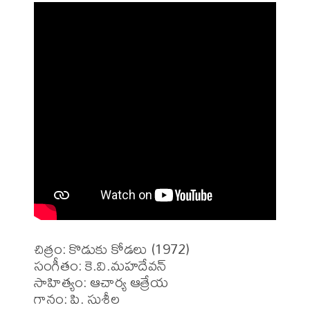
చిత్రం: కొడుకు కోడలు (1972)

సంగీతం: కె.వి.మహదేవన్

సాహిత్యం: ఆచార్య ఆత్రేయ 

గానం: పి. సుశీల 
