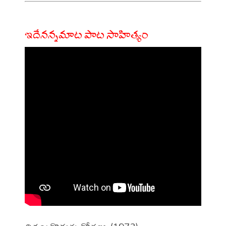
ఇదేనన్నమాట పాట సాహిత్యం