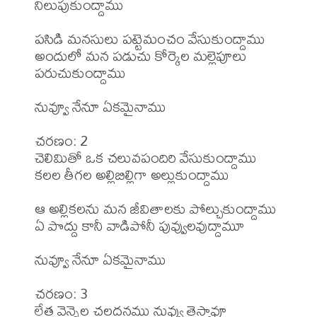
నిలుపుకుంద్దాము

పసిడి మనసులు పట్టెమంచం వేసుకుంద్దాము

అందులో మన పడుచు కోర్కెల మల్లెపూలు 
పరుచుకుంద్దాము

నువ్వూ నేనూ ఏకమైనాము

చరణం: 2

చెలిమితో ఒక చలువపందిరి వేసుకుంద్దాము

కలల తీగల అల్లిబిల్లిగా అల్లుకుంద్దాము

ఆ అల్లికలను మన జీవితాలకు పోల్చుకుంద్దాము

ఏ పొద్దు కానీ వాడిపోనీ పువ్వులవుద్దామూ

నువ్వూ నేనూ ఏకమైనాము

చరణం: 3

లేత వెన్నెల చల్లదనము నువ్వు తెస్తావూ
