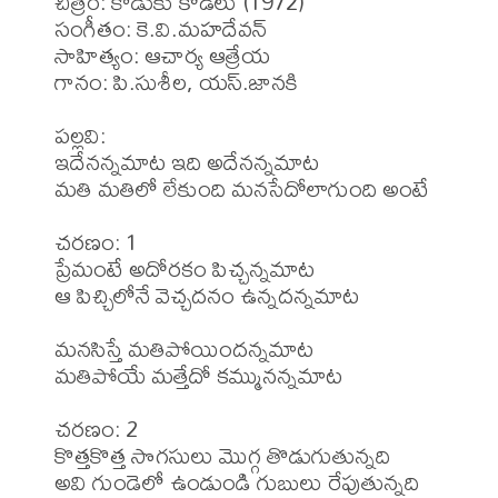
చిత్రం: కొడుకు కోడలు (1972)

సంగీతం: కె.వి.మహదేవన్

సాహిత్యం: ఆచార్య ఆత్రేయ 

గానం: పి.సుశీల, యస్.జానకి 

పల్లవి:

ఇదేనన్నమాట ఇది అదేనన్నమాట

మతి మతిలో లేకుంది మనసేదోలాగుంది అంటే

చరణం: 1

ప్రేమంటే అదోరకం పిచ్చన్నమాట

ఆ పిచ్చిలోనే వెచ్చదనం ఉన్నదన్నమాట

మనసిస్తే మతిపోయిందన్నమాట

మతిపోయే మత్తేదో కమ్మునన్నమాట

చరణం: 2

కొత్తకొత్త సొగసులు మొగ్గ తొడుగుతున్నది

అవి గుండెలో ఉండుండి గుబులు రేపుతున్నది 
