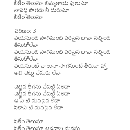
నీకేం తెలుసూ నిమ్మకాయ పులుసూ

నావద్ద సాగదు నీ దురుసూ

నీకేం తెలుసూ 

చరణం: 3 

వయసుంది సొగసుంది వరసైన బావా నచ్చింది 
తీసుకోలేవా

వయసుంది సొగసుంది వరసైన బావా నచ్చింది 
తీసుకోలేవా

వయసుంటే చాలునా సొగసుంటే తీరునా హ్హా

అవి చెట్టు చేమకు లేవా

చెట్టైన తీగను చేపట్టి ఏలదా

చెట్టైన తీగను చేపట్టి ఏలదా

ఆ పాటి మనసైన లేదా

నీకాపాటి మనసైన లేదా 

నీకేం తెలుసూ

నీకేం తెలుసూ ఆడదాని మనసు
