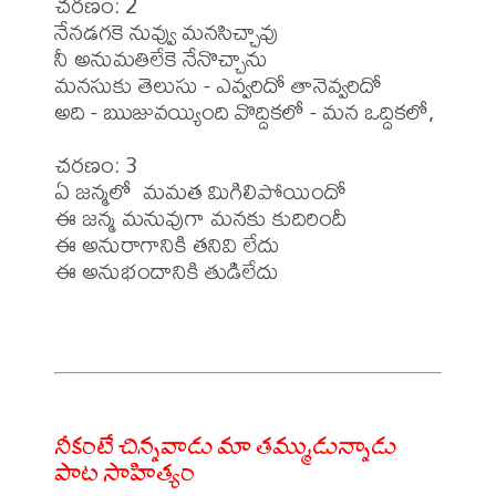
చరణం: 2

నేనడగకె నువ్వు మనసిచ్చావు

నీ అనుమతిలేకె నేనొచ్చాను

మనసుకు తెలుసు - ఎవ్వరిదో తానెవ్వరిదో

అది - ఋజువయ్యింది వొద్దికలో - మన ఒద్దికలో,

చరణం: 3

ఏ జన్మలో  మమత మిగిలిపోయిందో

ఈ జన్మ మనువుగా మనకు కుదిరిందీ

ఈ అనురాగానికి తనివి లేదు 

ఈ అనుభందానికి తుడిలేదు 

నీకంటే చిన్నవాడు మా తమ్ముడున్నాడు
పాట సాహిత్యం