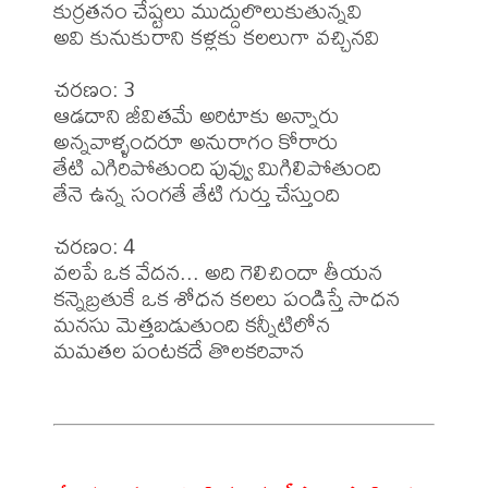
కుర్రతనం చేష్టలు ముద్దులొలుకుతున్నవి

అవి కునుకురాని కళ్లకు కలలుగా వచ్చినవి 

చరణం: 3

ఆడదాని జీవితమే అరిటాకు అన్నారు

అన్నవాళ్ళందరూ అనురాగం కోరారు

తేటి ఎగిరిపోతుంది పువ్వు మిగిలిపోతుంది 

తేనె ఉన్న సంగతే తేటి గుర్తు చేస్తుంది

చరణం: 4

వలపే ఒక వేదన... అది గెలిచిందా తీయన

కన్నెబ్రతుకే ఒక శోధన కలలు పండిస్తే సాధన

మనసు మెత్తబడుతుంది కన్నీటిలోన

మమతల పంటకదే తొలకరివాన
