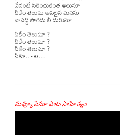
నేనంటే నీకెందుకింత అలుసూ

నీకేం తెలుసు అసలైన మనసు

నావద్ద సాగదు నీ దురుసూ

నీకేం తెలుసూ ?

నీకేం తెలుసూ ?

నీకేం తెలుసూ ?

నీకూ.. - ఆ....

నువ్వూ నేనూ పాట సాహిత్యం