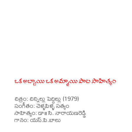
ఒక అబ్బాయి ఒక అమ్మాయి పాట సాహిత్యం
చిత్రం: చిన్నిల్లు పెద్దిల్లు (1979)

సంగీతం: చెళ్ళపిళ్ళ సత్యం

సాహిత్యం: డా॥ సి. నారాయణరెడ్డి

గానం: యస్.పి.బాలు
