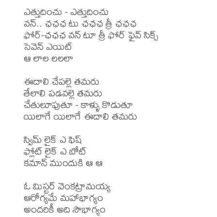
ఎత్తుదించు - ఎత్తుదించు

వన్.. ఛఛఛ టు ఛఛఛ త్రీ ఛఛఛ

ఫోర్-ఛఛఛ వన్ టూ త్రీ ఫోర్ ఫైవ్ సిక్స్

సెవెన్ ఎయిట్

ఆ లాల లలలా

ఈదాలి చేపల్లె తమరు

తేలాలి పడవల్లె తమరు

చేతులూపుతూ - కాళ్ళు కొడుతూ

యిలాగే యిలాగే ఈదాలి తమరు

స్విమ్ లైక్ ఎ ఫిష్

ఫ్లోట్ లైక్ ఎ బోట్

కమాన్ ముందుకి ఆ ఆ

ఓ మిస్టర్ వెంకట్రామయ్య

ఆరోగ్యమే మహాభాగ్యం

అందరికీ అది సౌభాగ్యం
