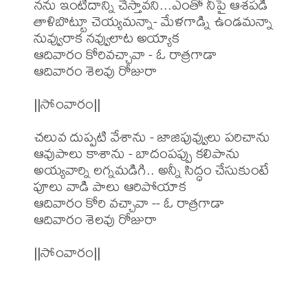
నను ఇంటిదాన్ని చేస్తావని...ఎంతో నీపై ఆశపడి

తాళిబొట్టూ చెయ్యమన్నా- మేళగాడ్ని ఉండమన్నా

నువ్వురాక నవ్వులాట అయ్యాక

ఆదివారం కోరివచ్చావా - ఓ రాత్రగాడా

ఆదివారం శెలవు రోజురా

||సోంవారం||

చలువ దుప్పటి వేశాను - జాజిపువ్వులు పరిచాను

ఆవుపాలు కాశాను - బాదంపప్పు కలిపాను

అయ్యవార్ని లగ్నమడిగి.. అన్నీ సిద్ధం చేసుకుంటే

పూలు వాడి పాలు ఆరిపోయాక

ఆదివారం కోరి వచ్చావా -- ఓ రాత్రగాడా

ఆదివారం శెలవు రోజురా
