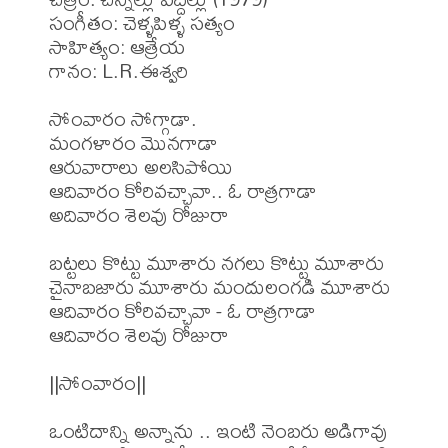
సంగీతం: చెళ్ళపిళ్ళ సత్యం

సాహిత్యం: ఆత్రేయ 

గానం: L.R.ఈశ్వరి

సోంవారం సోగ్గాడా.

మంగళారం మొనగాడా

ఆరువారాలు అలసిపోయి

ఆదివారం కోరివచ్చావా.. ఓ రాత్రగాడా

అదివారం శెలవు రోజురా

బట్టలు కొట్టు మూశారు నగలు కొట్టు మూశారు

చైనాబజారు మూశారు మందులంగడి మూశారు

ఆదివారం కోరివచ్చావా - ఓ రాత్రగాడా

ఆదివారం శెలవు రోజురా

||సోంవారం||

ఒంటిదాన్ని అన్నాను .. ఇంటి నెంబరు అడిగావు
