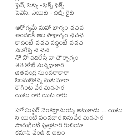
ఫైవ్, సిక్సు - ఫిక్స్ ఫిక్స్

సెవెన్, ఎయిట్ - దట్స్ రైట్

ఆరోగ్యమే మహా భాగ్యం ఛఛఛ

అందరికీ అది సౌభాగ్యం ఛఛఛ

కాదంటే చఛఛ వద్దంటే చచచ 

వదిలేస్తే చ చచ

నో నో వదిలేస్తే నా దౌర్భాగ్యం

శత కోటి మన్మధాకార

జితచంద్ర సుందరాకారా

సిరిమల్లెకన్న సుకుమారా

కౌగింట చేర మనసార

యిటు రార యిట రారు

హో మిస్టర్ వెంకట్రామయ్య అటుకాదు ... యిటు

నీ యింటి పంచదార నినుచేర మనసార

పొరుగింటి పుల్లకూర రుచియా

కమాన్ ఛేంజ్ ది ఐటం
