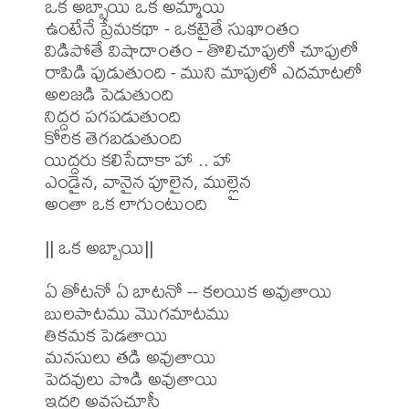
ఒక అబ్బాయి ఒక అమ్మాయి

ఉంటేనే ప్రేమకథా - ఒకటైతే సుఖాంతం

విడిపోతే విషాదాంతం - తొలిచూపులో చూపులో

రాపిడి పుడుతుంది - ముని మాపులో ఎదమాటలో 
అలజడి పెడుతుంది

నిద్దర పగపడుతుంది

కోరిక తెగబడుతుంది

యిద్దరు కలిసేదాకా హా .. హా

ఎండైన, వానైన పూలైన, ముల్లైన

అంతా ఒక లాగుంటుంది

|| ఒక అబ్బాయి||

ఏ తోటనో ఏ బాటనో -- కలయిక అవుతాయి

బులపాటము మొగమాటము

తికమక పెడతాయి

మనసులు తడి అవుతాయి

పెదవులు పొడి అవుతాయి

ఇద్దరి అవస్థచూసీ
