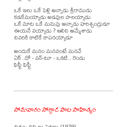
ఒకే ఇలు ఒకే పెళ్లి అన్నాడు శ్రీరాముడు

కడకేమయ్యాడు అడవుల పాలయ్యాడు

ఒకే మాట ఒకే మనువు అన్నాడు హరిశ్చంద్రుడూ

ఈయనే వయ్యాడు ? ఆలిని అమ్మేశాడు

చివరికి కాటికే కాపరయ్యాడూ

అందుకే మనం మనవంటే మనవే

ఏక్..దో - వన్-టూ - ఒకటి.. రెండు

ఫిఫ్టీ ఫిఫ్టీ

సోమవారం సోగ్గాడ పాట సాహిత్యం
చిత్రం: చిన్నిల్లు పెద్దిల్లు (1979)
