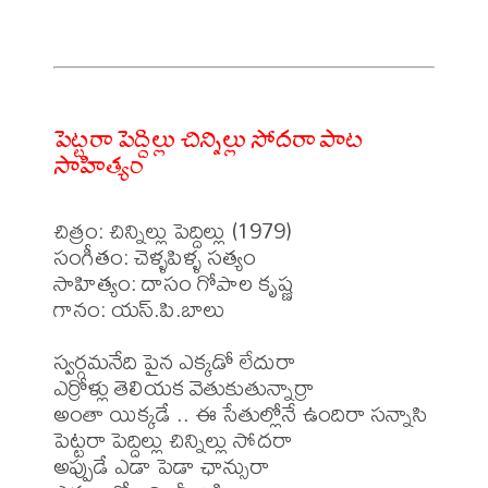
పెట్టరా పెద్దిల్లు చిన్నిల్లు సోదరా పాట
సాహిత్యం
చిత్రం: చిన్నిల్లు పెద్దిల్లు (1979)

సంగీతం: చెళ్ళపిళ్ళ సత్యం

సాహిత్యం: దాసం గోపాల కృష్ణ 

గానం: యస్.పి.బాలు

స్వర్గమనేది పైన ఎక్కడో లేదురా

ఎర్రోళ్లు తెలియక వెతుకుతున్నార్రా

అంతా యిక్కడే .. ఈ సేతుల్లోనే ఉందిరా సన్నాసి

పెట్టరా పెద్దిల్లు చిన్నిల్లు సోదరా

అప్పుడే ఎడా పెడా ఛాన్సురా
