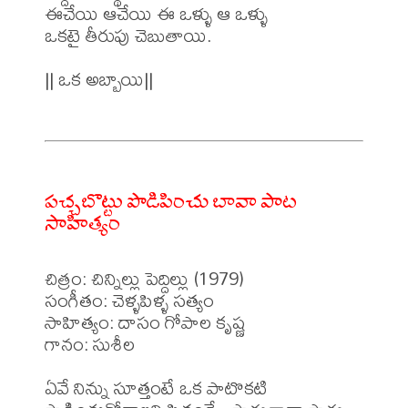
ఈచేయి ఆచేయి ఈ ఒళ్ళు ఆ ఒళ్ళు

ఒకటై తీరుపు చెబుతాయి.

|| ఒక అబ్బాయి||

పచ్చబొట్టు పొడిపించు బావా పాట
సాహిత్యం
చిత్రం: చిన్నిల్లు పెద్దిల్లు (1979)

సంగీతం: చెళ్ళపిళ్ళ సత్యం

సాహిత్యం: దాసం గోపాల కృష్ణ 

గానం: సుశీల 

ఏవే నిన్ను సూత్తంటే ఒక పాటొకటి
