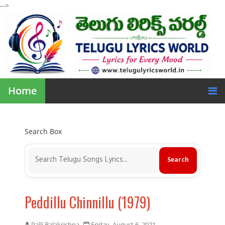
-->
Home
Search Box
Peddillu Chinnillu (1979)
Palli Balakrishna
Friday, August 6, 2021