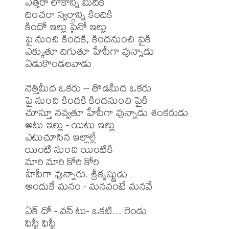
ఎత్తరా లోకాన్ని మీదికి

దించరా స్వర్గాన్ని కిందికి

కిందో ఇల్లు పైనో ఇల్లు

పై నుంచి కిందకి, కిందనుంచి పైకి

ఎక్కుతూ దిగుతూ హేపీగా వున్నాడు

ఏడుకొండలవాడు

నెత్తిమీద ఒకరు -- తొడమీద ఒకరు

పై నుంచి కిందకి కిందనుంచి పైకి

చూస్తూ నవ్వతూ హేపీగా వున్నాడు శంకరుడు

అటు ఇల్లు - యిటు ఇల్లు

ఎటుచూసిన ఇల్లాల్లే

యింటి నుంచి యింటికి

మారి మారి కోరి కోరి 

హేపీగా వున్నారు. శ్రీకృష్ణుడు

అందుకే మనం - మనవంటే మనవే

ఏక్ దో - వన్ టు- ఒకటి... రెండు

ఫిఫ్టీ ఫిఫ్టీ
