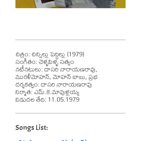
చిత్రం: చిన్నిల్లు పెద్దిల్లు (1979)

సంగీతం: చెళ్ళపిళ్ళ సత్యం 

నటీనటులు: దాసరి నారాయణరావు, 
మురళీమోహన్, మోహన్ బాబు, ప్రభ

దర్శకత్వం: దాసరి నారాయణరావు

నిర్మాత: ఎమ్.కె.మావుళ్లయ్య

విడుదల తేది: 11.05.1979