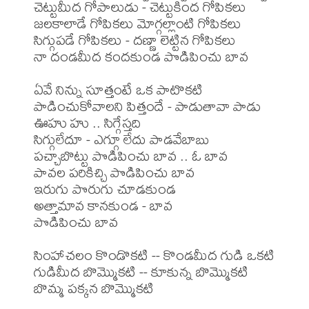
చెట్టుమీద గోపాలుడు - చెట్టుకింద గోపికలు

జలకాలాడే గోపికలు మోగ్గల్లాంటి గోపికలు

సిగ్గుపడే గోపికలు - దణ్ణా లెట్టిన గోపికలు

నా దండమీద కందకుండ పొడిపించు బావ

ఏవే నిన్ను సూత్తంటే ఒక పాటొకటి

పాడించుకోవాలని పిత్తందే - పాడుతావా పాడు

ఊహు హు .. సిగ్గేస్తది

సిగ్గులేదూ - ఎగ్గూ లేదు పాడవేబాబు

పచ్చాబొట్టు పొడిపించు బావ .. ఓ బావ 

పావల పరికిచ్చి పొడిపించు బావ

ఇరుగు పొరుగు చూడకుండ

అత్తామావ కానకుండ - బావ

పొడిపించు బావ

సింహాచలం కొండొకటి -- కొండమీద గుడి ఒకటి

గుడిమీద బొమ్మొకటి -- కూకున్న బొమ్మొకటి

బొమ్మ పక్కన బొమ్మొకటి
