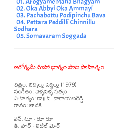
01. Arogyame Maha Bhagyam
02. Oka Abbyi Oka Ammayi
03. Pachabottu Podipinchu Bava
04. Pettara Peddilli Chinnillu 
Sodhara
05. Somavaram Soggada
ఆరోగ్యమే మహా భాగ్యం పాట సాహిత్యం
చిత్రం: చిన్నిల్లు పెద్దిల్లు (1979)

సంగీతం: చెళ్ళపిళ్ళ సత్యం

సాహిత్యం: డా॥ సి. నారాయణరెడ్డి

గానం: జానకి 

వన్, టూ - డూ డూ

త్రీ, ఫోర్ - లిటిల్ మోర్
