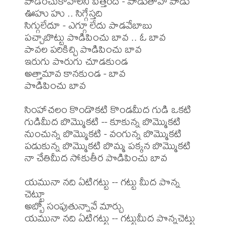
పాడించుకోవాలని పిత్తందే - పాడుతావా పాడు

ఊహు హు .. సిగ్గేస్తది

సిగ్గులేదూ - ఎగ్గూ లేదు పాడవేబాబు

పచ్చాబొట్టు పొడిపించు బావ .. ఓ బావ 

పావల పరికిచ్చి పొడిపించు బావ

ఇరుగు పొరుగు చూడకుండ

అత్తామావ కానకుండ - బావ

పొడిపించు బావ

సింహాచలం కొండొకటి కొండమీద గుడి ఒకటి

గుడిమీద బొమ్మొకటి -- కూకున్న బొమ్మొకటి

నుంచున్న బొమ్మొకటి - వంగున్న బొమ్మొకటి

పడుకున్న బొమ్మొకటి బొమ్మ పక్కన బొమ్మొకటి

నా చేతిమీద సోకుతీర పొడిపించు బావ

యమునా నది ఏటిగట్టు -- గట్టు మీద పొన్న 
చెట్టూ

అబ్బో సంపుతున్నావే మార్చు

యమునా నది ఏటిగట్టు -- గట్టుమీద పొన్నచెట్టు
