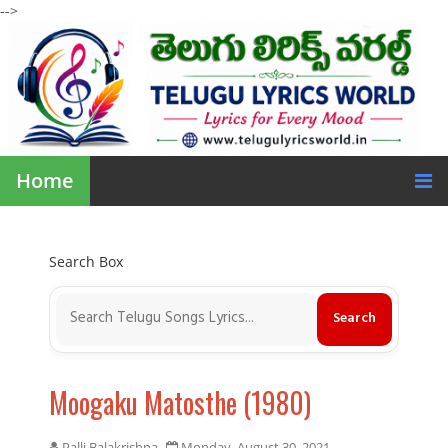
-->
Home
Search Box
Moogaku Matosthe (1980)
Palli Balakrishna
Monday, August 30, 2021