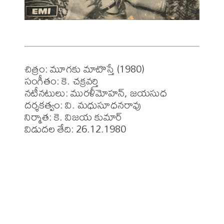
చిత్రం: మూగకు మాటొస్తే (1980)

సంగీతం: కె. చక్రవర్తి

నటీనటులు: మురళీమోహన్, జయసుధ

దర్శకత్వం: వి. మధుసూధనరావు

నిర్మాత: కె. విజయ కుమార్

విడుదల తేది: 26.12.1980