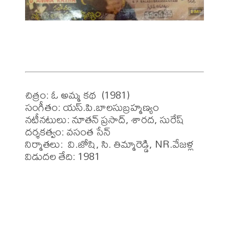
చిత్రం: ఓ అమ్మ కథ  (1981)

సంగీతం: యస్.పి.బాలసుబ్రహ్మణ్యం

నటీనటులు: నూతన్ ప్రసాద్, శారద, సురేష్ 

దర్శకత్వం: వసంత సేన్

నిర్మాతలు:  వి.జోషి, సి. తిమ్మారెడ్డి, NR.వేజళ్ల

విడుదల తేది: 1981