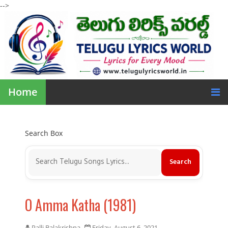
-->
Home
Search Box
O Amma Katha (1981)
Palli Balakrishna
Friday, August 6, 2021