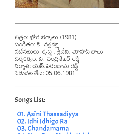
చిత్రం: భోగ భగ్యాలు (1981)

సంగీతం: కె. చక్రవర్తి 

నటీనటులు: కృష్ణ , శ్రీదేవి, మోహన్ బాబు

దర్శకత్వం: పి. చంద్రశేఖర్ రెడ్డి

నిర్మాత: యస్.పరంధామ రెడ్డి 

విడుదల తేది: 05.06.1981
01. Asini Thassadiyya
02. Idhi Idhigo Ra
03. Chandamama