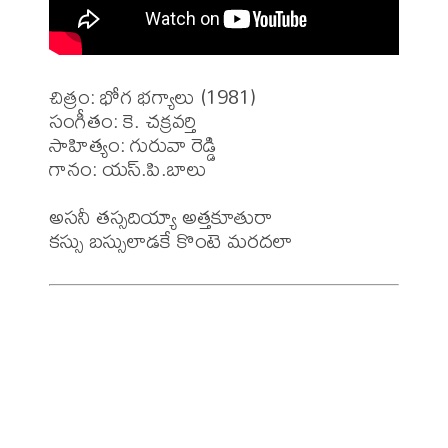
చిత్రం: భోగ భగ్యాలు (1981)

సంగీతం: కె. చక్రవర్తి 

సాహిత్యం: గురువా రెడ్డి

గానం: యస్.పి.బాలు 

అసనీ తస్సదియ్యా అత్తకూతురా 
