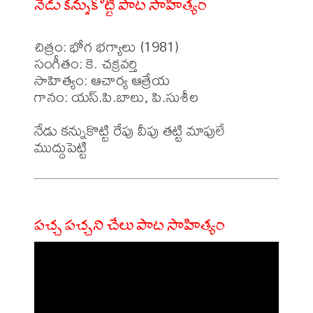
నేడు కన్నుకొట్టి పాట సాహిత్యం
చిత్రం: భోగ భగ్యాలు (1981)

సంగీతం: కె. చక్రవర్తి 

సాహిత్యం: ఆచార్య ఆత్రేయ 

గానం: యస్.పి.బాలు, పి.సుశీల 

నేడు కన్నుకొట్టి రేపు వీపు తట్టి మాపులే 
పచ్చ పచ్చని చేలు పాట సాహిత్యం