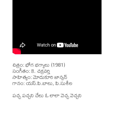
చిత్రం: భోగ భగ్యాలు (1981)

సంగీతం: కె. చక్రవర్తి 

సాహిత్యం: మోదుకూరి జాన్సన్

గానం: యస్.పి.బాలు, పి.సుశీల 

పచ్చ పచ్చని చేలు ఓ లాలా వెచ్చ వెచ్చని
