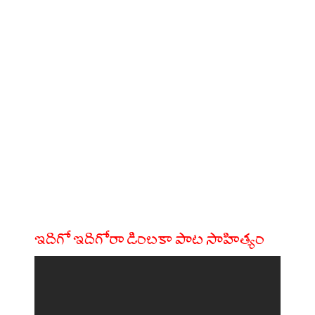
ఇదిగో ఇదిగోరా డింబకా పాట సాహిత్యం