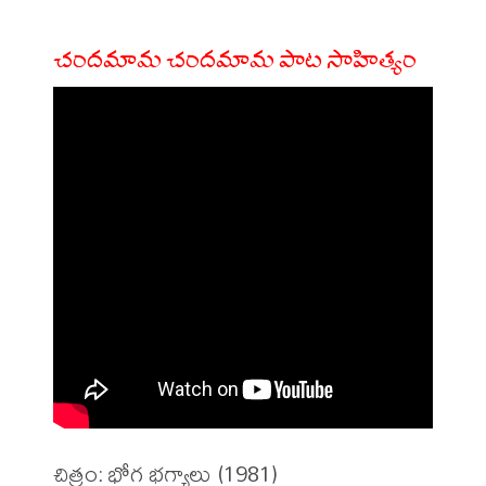
చందమామ చందమామ పాట సాహిత్యం
చిత్రం: భోగ భగ్యాలు (1981)
