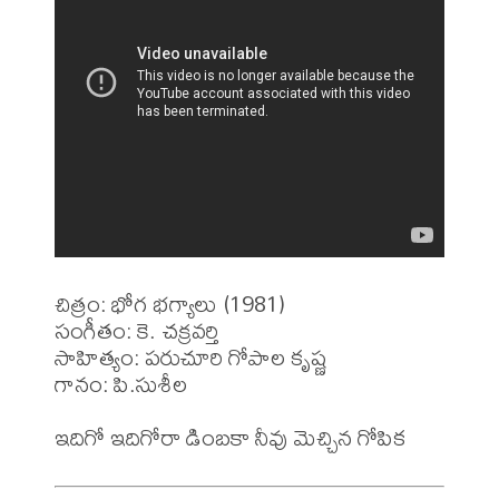
చిత్రం: భోగ భగ్యాలు (1981)

సంగీతం: కె. చక్రవర్తి 

సాహిత్యం: పరుచూరి గోపాల కృష్ణ

గానం: పి.సుశీల 
