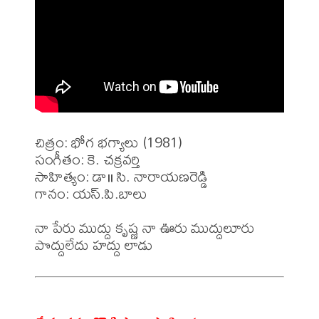
చిత్రం: భోగ భగ్యాలు (1981)

సంగీతం: కె. చక్రవర్తి 

సాహిత్యం: డా॥ సి. నారాయణరెడ్డి 

గానం: యస్.పి.బాలు 

నా పేరు ముద్దు కృష్ణ నా ఊరు ముద్దులూరు 
