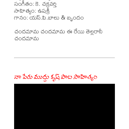
సంగీతం: కె. చక్రవర్తి 

సాహిత్యం: ఉషశ్రీ

గానం: యస్.పి.బాలు & బృందం

చందమామ చందమామ ఈ రేయి తెల్లరానీ 
చందమామ

నా పేరు ముద్దు కృష్ పాట సాహిత్యం