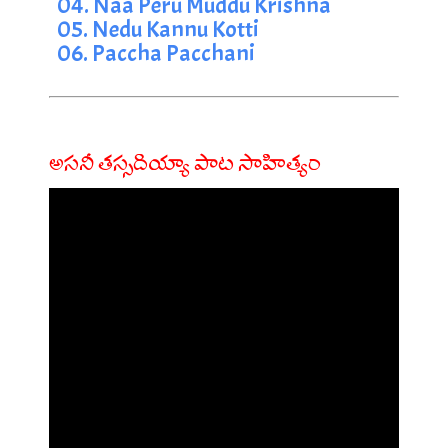
04. Naa Peru Muddu Krishna
05. Nedu Kannu Kotti
06. Paccha Pacchani
అసనీ తస్సదియ్యా పాట సాహిత్యం