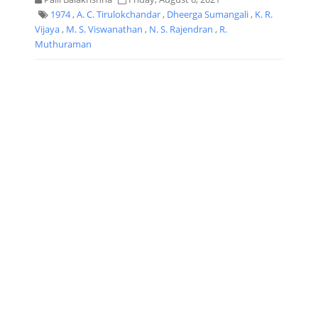
1974
,
A. C. Tirulokchandar
,
Dheerga Sumangali
,
K. R.
Vijaya
,
M. S. Viswanathan
,
N. S. Rajendran
,
R.
Muthuraman