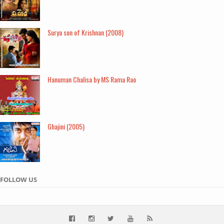
Surya son of Krishnan (2008)
Hanuman Chalisa by MS Rama Rao
Ghajini (2005)
FOLLOW US