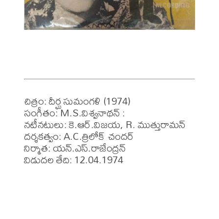
చిత్రం: దీర్ఘ సుమంగళి (1974)

సంగీతం: M.S.విశ్వనాథన్ : 

నటీనటులు: కె.ఆర్.విజయ, R. ముత్తురామన్

దర్శకత్వం: A.C.త్రిలోక్ చందర్ 

నిర్మాత: యన్.ఎస్.రాజేంద్రన్ 

విడుదల తేది: 12.04.1974