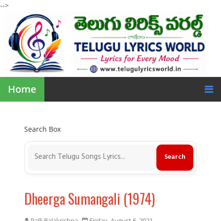
-->
Home
Search Box
Dheerga Sumangali (1974)
Palli Balakrishna
Friday, August 6, 2021