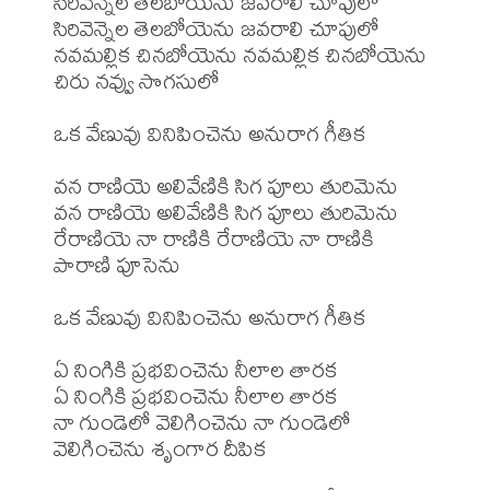
సిరివెన్నెల తెలబోయెను జవరాలి చూపులో

సిరివెన్నెల తెలబోయెను జవరాలి చూపులో

నవమల్లిక చినబోయెను నవమల్లిక చినబోయెను 
చిరు నవ్వు సొగసులో

ఒక వేణువు వినిపించెను అనురాగ గీతిక

వన రాణియె అలివేణికి సిగ పూలు తురిమెను

వన రాణియె అలివేణికి సిగ పూలు తురిమెను

రేరాణియె నా రాణికి రేరాణియె నా రాణికి 
పారాణి పూసెను

ఒక వేణువు వినిపించెను అనురాగ గీతిక

ఏ నింగికి ప్రభవించెను నీలాల తారక

ఏ నింగికి ప్రభవించెను నీలాల తారక

నా గుండెలో వెలిగించెను నా గుండెలో 
వెలిగించెను శృంగార దీపిక
