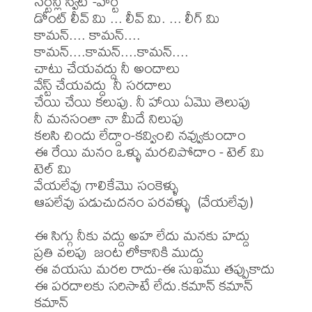
సర్టేన్లి స్వీట్ -హార్ట్

డోంట్ లీవ్ మి ... లీవ్ మి. ... లీగ్ మి

కామన్.... కామన్.... 
కామన్....కామన్....కామన్....

చాటు చేయవద్దు నీ అందాలు

వేస్ట్ చేయవద్దు  నీ సరదాలు

చేయి చేయి కలుపు. నీ హాయి ఏమొ తెలుపు

నీ మనసంతా నా మీదే నిలుపు

కలసి చిందు లేద్దాం-కవ్వించి నవ్వుకుందాం

ఈ రేయి మనం ఒళ్ళు మరచిపోదాం - టెల్ మి 
టెల్ మి

వేయలేవు గాలికేమొ సంకెళ్ళు

ఆపలేవు పడుచుదనం పరవళ్ళు  (వేయలేవు)

ఈ సిగ్గు నీకు వద్దు అహ లేదు మనకు హద్దు

ప్రతి వలపు  జంట లోకానికి ముద్దు

ఈ వయసు మరల రాదు-ఈ సుఖము తప్పుకాదు

ఈ పరదాలకు సరిసాటే లేదు.కమాన్ కమాన్ 