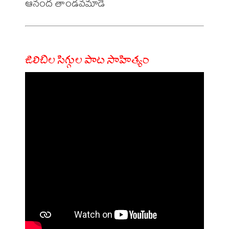
జిలిబిల సిగ్గుల పాట సాహిత్యం