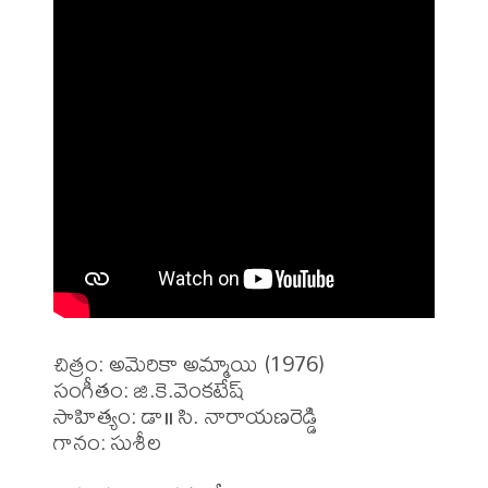
చిత్రం: అమెరికా అమ్మాయి (1976)

సంగీతం: జి.కె.వెంకటేష్

సాహిత్యం: డా॥ సి. నారాయణరెడ్డి

గానం: సుశీల 
