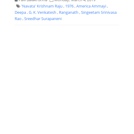
'Navata' Krishnam Raju
,
1976
,
America Ammayi
,
Deepa
,
G. K. Venkatesh
,
Ranganath
,
Singeetam Srinivasa
Rao
,
Sreedhar Surapaneni