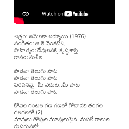
చిత్రం: అమెరికా అమ్మాయి (1976)

సంగీతం: జి.కె.వెంకటేష్

సాహిత్యం: దేవులపల్లి కృష్ణశాస్త్రి 

గానం: సుశీల 

పాడనా తెలుగు పాట 

పాడనా తెలుగు పాట 

పరవశమై  మీ ఎదుట..మీ పాట

పాడనా తెలుగు పాట 

కోవెల గంటల గణ గణలో గోదావరి తరగల 
గలగలలో (2)

మావులు తోపుల మూపులుపైన  మసలే గాలుల 
గుసగుసలో
