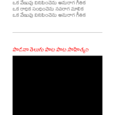
ఒక వేణువు వినిపించెను అనురాగ గీతిక

ఒక రాధిక సంధించెను నవరాగ మాలిక

ఒక వేణువు వినిపించెను అనురాగ గీతిక

పాడనా తెలుగు పాట పాట సాహిత్యం