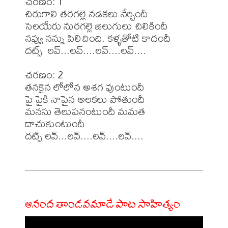
చరణం: 1 

చిరుగాలి తరగల్లె నడకలు నేర్చిందీ

సెలయేరు నురగల్లె జిలుగులు చిలికిందీ

నవ్వు నన్ను పిలిచింది. కళ్ళతోటి కాదందీ

దట్స్  లవ్...లవ్....లవ్....లవ్....

చరణం: 2 

తనకైన లోలోన అశగ వుంటుందీ

పై పైకి నాపైన అలకలు పోతుందీ

మనసు తెలుపనంటుందీ మమత 
దాచుకుంటుందీ

దట్స్ లవ్...లవ్....లవ్....లవ్....

ఆనంద తాండవమాడే పాట సాహిత్యం