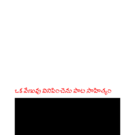
ఒక వేణువు వినిపించెను పాట సాహిత్యం