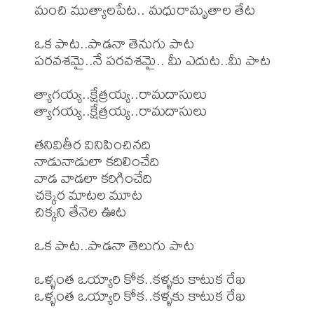
మంచి ముత్యాలపేట.. మధురామృతాల తేట

ఒక పాట..పాడనా తెనుగు పాట

పరవశమై..నే పరవశమై.. మీ ఎదుట..మీ పాట

త్యాగయ్య..క్షేత్రయ్య..రామదాసులు

త్యాగయ్య..క్షేత్రయ్య..రామదాసులు

తనివితీర వినిపించినది

నాడునాడులా కదిలించేది

వాడ వాడలా కరిగించేది

చక్కెర మాటల మూట

చిక్కని తేనెల ఊట

ఒక పాట..పాడనా తెలుగు పాట

ఒళ్ళంత ఒయ్యారి కోక..కళ్ళకు కాటుక రేఖ

ఒళ్ళంత ఒయ్యారి కోక..కళ్ళకు కాటుక రేఖ
