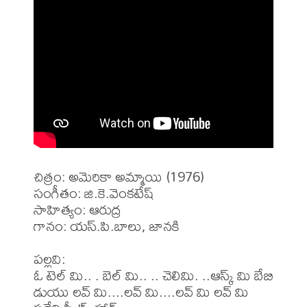
చిత్రం: అమెరికా అమ్మాయి (1976)

సంగీతం: జి.కె.వెంకటేష్

సాహిత్యం: ఆరుద్ర 

గానం: యస్.పి.బాలు, జానకి 

పల్లవి: 

ఓ టెల్ మి.. . బెల్ మి.. .. చెలిమి. ..ఆస్క్ మి బేబి

డుయు లవ్ మి....లవ్ మి....లవ్ మి లవ్ మి 