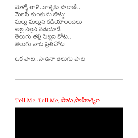
మెళ్ళో తాళి..కాళ్ళకు పారాణి..

మెరిసే కుంకుమ బొట్టు

ఘల్లు ఘల్లున కడియాలందెలు

అల్ల నల్లన నడయాడే

తెలుగు తల్లి పెట్టని కోట..

తెలుగు నాట ప్రతిచోట

ఒక పాట..పాడనా తెలుగు పాట

Tell Me, Tell Me, పాట సాహిత్యం