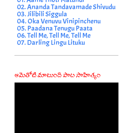
02. Ananda Tandavamade Shivudu
03. Jilibili Siggula
04. Oka Venuvu Vinipinchenu
05. Paadana Tenugu Paata
06. Tell Me, Tell Me, Tell Me
07. Darling Lingu Lituku
ఆమెతోటి మాటుంది పాట సాహిత్యం