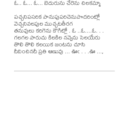
ఓ.. ఓ... ఓ... బెదురును చేరెను చిలకమ్మా

పచ్చనిపసరిక పానుపుపరిచెనుపొదరింట్లో

వెచ్చనివలపుల ముచ్చటతీరగ

తనువులు కరిగెను కౌగిట్లో . ఓ ..ఓ....ఓ. . .

గలగల పారుచు కిలకిల నవ్వెను సెలయేరు

తొలి తొలి కలయిక జంటను చూసి

దీవించినదీ ప్రతి ఆణువు ... ఊఁ . . .ఊ ...,
