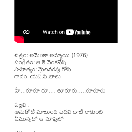
చిత్రం: అమెరికా అమ్మాయి (1976)

సంగీతం: జి.కె.వెంకటేష్

సాహిత్యం: మైలవరపు గోపి

గానం: యస్.పి.బాలు

హే...రూరూ రూ.... తూరూరు.....రూరూరు

పల్లవి : 

ఆమెతోటి మాటుంది పెదవి దాటి రాకుంది

ఏమున్నదో ఆ చూపులో
