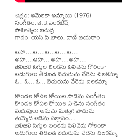
చిత్రం: అమెరికా అమ్మాయి (1976)

సంగీతం: జి.కె.వెంకటేష్

సాహిత్యం: ఆరుద్ర 

గానం: యస్.పి.బాలు, వాణీ జయరాం 

ఆహా....ఆ....ఆ...ఆ....ఆ....

అహ....ఆహ... అహ....అహ....

జిలిబిలి సిగ్గుల చిలకను పిలిచెను గోరింకా

ఆడుగులు తడబడ బెదురుచు చేరెను చిలకమ్మా

ఓ.. ఓ... ఓ... బెదురును చేరెను చిలకమ్మా

కొండల కోనల కోయిల పాడెను సంగీతం

కొండల కోసల కోయిల పాడెను సంగీతం

మధువులు అనుచు మత్తుగ పాడుచు

తుమ్మెద ఆడెను సల్లాపం.. .

జిలిబిలి సిగ్గుల-చిలకను పిలిచెను గోరింకా

అడుగులు తడబడ బెదురును చేరెను చిలకమ్మా
