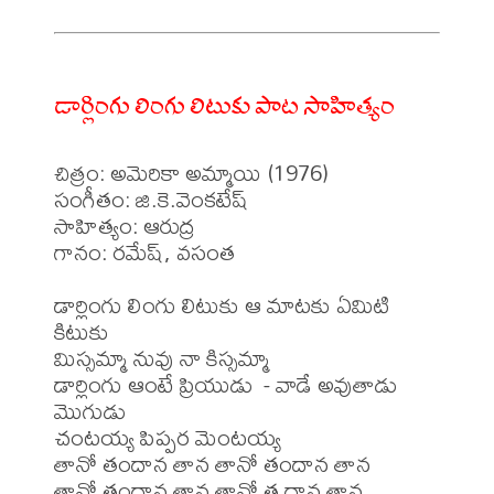
డార్లింగు లింగు లిటుకు పాట సాహిత్యం
చిత్రం: అమెరికా అమ్మాయి (1976)

సంగీతం: జి.కె.వెంకటేష్

సాహిత్యం: ఆరుద్ర 

గానం: రమేష్, వసంత 

డార్లింగు లింగు లిటుకు ఆ మాటకు ఏమిటి 
కిటుకు

మిస్సమ్మా నువు నా కిస్సమ్మా

డార్లింగు ఆంటే ప్రియుడు  - వాడే అవుతాడు 
మొగుడు

చంటయ్య పిప్పర మెంటయ్య

తానో తందాన తాన తానో తందాన తాన

తానో తందాన తాన తానో త దాన తాన 