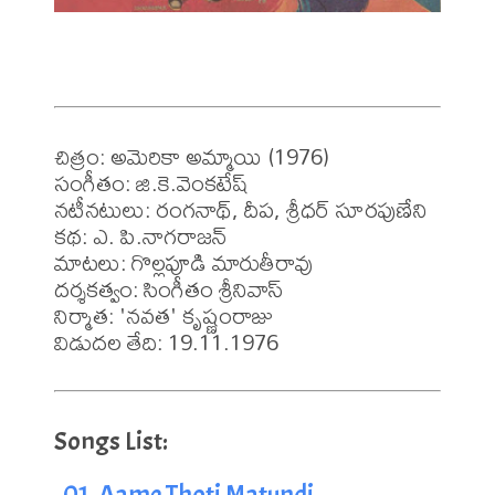
చిత్రం: అమెరికా అమ్మాయి (1976)

సంగీతం: జి.కె.వెంకటేష్

నటీనటులు: రంగనాథ్, దీప, శ్రీధర్ సూరపుణేని

కథ: ఎ. పి.నాగరాజన్

మాటలు: గొల్లపూడి మారుతీరావు

దర్శకత్వం: సింగీతం శ్రీనివాస్

నిర్మాత: 'నవత' కృష్ణంరాజు

విడుదల తేది: 19.11.1976
01. Aame Thoti Matundi