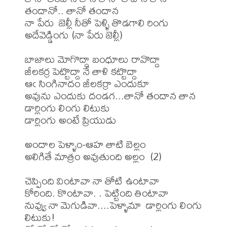
తందానో.. తానో తందాన

నా పేరు  జెల్లీ నీతో పెళ్ళి తొడగాలి రింగు 
అదేవెడ్డింగు (నా పేరు జెల్లీ)

బాజాలు మోగొద్దా బంధూలు రావొద్దా

జీలకర్ర పెట్టొద్దా నే తాళి కట్టొద్దా

ఆఁ సింగినాదం జీలకర్రా ఎందుకూ

అవును ఎందుకు దండగ...తానో తందాన తాన

డార్లింగు లింగు లిటుకు 

డార్లింగు అంటే ప్రియుడు 

అందాల పెళ్ళాం-ఆహ తాటి బెల్లం

అలిగితే మాత్రం అవుతుంది అల్లం  (2)

చెప్పింది వింటావా నా తోటి ఉంటావా

కోరింది. కొంటావా. . పెట్టింది తింటావా 

నువ్వు నా మెగుడివా....పెళ్ళామా  డార్లింగు లింగు 
లిటుకు!
