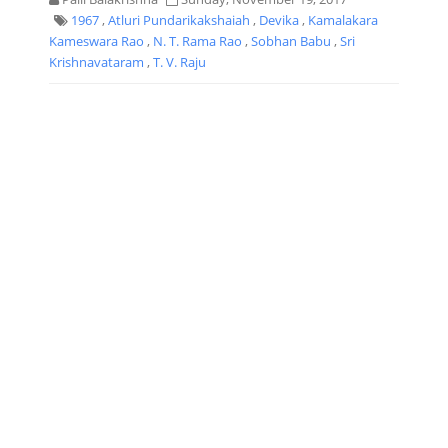
1967
,
Atluri Pundarikakshaiah
,
Devika
,
Kamalakara
Kameswara Rao
,
N. T. Rama Rao
,
Sobhan Babu
,
Sri
Krishnavataram
,
T. V. Raju