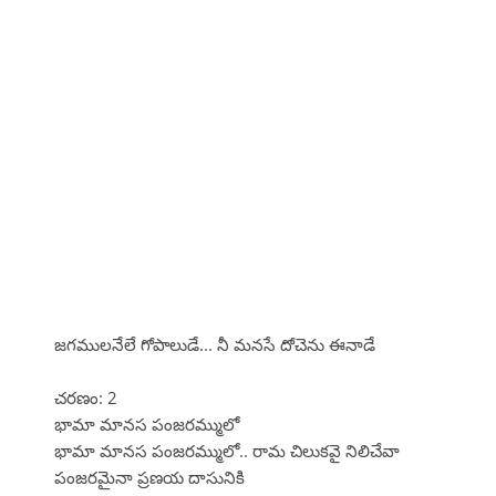
జగములనేలే గోపాలుడే... నీ మనసే దోచెను ఈనాడే
చరణం: 2
భామా మానస పంజరమ్ములో
భామా మానస పంజరమ్ములో.. రామ చిలుకవై నిలిచేవా
పంజరమైనా ప్రణయ దాసునికి