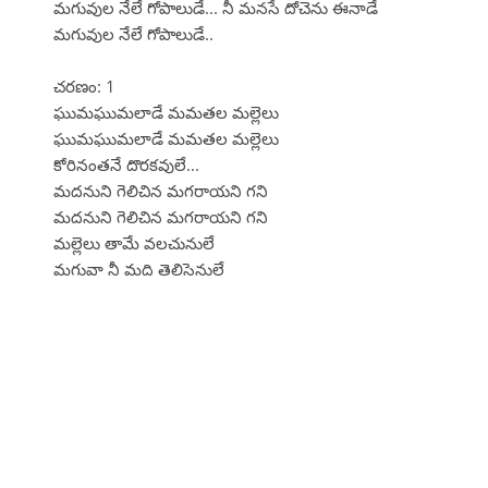
మగువుల నేలే గోపాలుడే... నీ మనసే దోచెను ఈనాడే
మగువుల నేలే గోపాలుడే..
చరణం: 1
ఘుమఘుమలాడే మమతల మల్లెలు
ఘుమఘుమలాడే మమతల మల్లెలు
కోరినంతనే దొరకవులే...
మదనుని గెలిచిన మగరాయని గని
మదనుని గెలిచిన మగరాయని గని
మల్లెలు తామే వలచునులే
మగువా నీ మది తెలిసెనులే