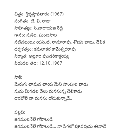
చిత్రం: శ్రీకృష్ణావతారం (1967)
సంగీతం: టి. వి. రాజు
సాహిత్యం: సి.నారాయణ రెడ్డి
గానం: సుశీల, ఘంటసాల
నటీనటులు: యన్.టి. రామారావు, శోభన్ బాబు, దేవిక
దర్శకత్వం: కమలాకర కామేశ్వరరావు
నిర్మాత: అట్లూరి పుండరీకాక్షయ్య
విడుదల తేది: 12.10.1967
సాకీ:
మెరుగు చామన ఛాయ మేని సొంపుల వాడు
నును మీగడల దేలు మనసున్న చెలికాడు
దొరవోలె నా మనసు దోచుకున్నాడే..
పల్లవి:
జగములనేలే గోపాలుడే
జగములనేలే గోపాలుడే... నా సిగలో పూవవును ఈనాడే