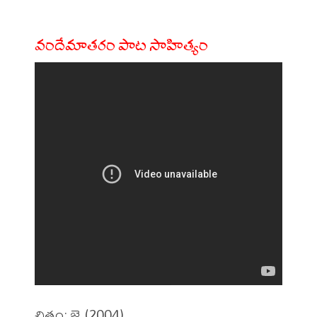
వందేమాతరం పాట సాహిత్యం
చిత్రం: జై (2004)
