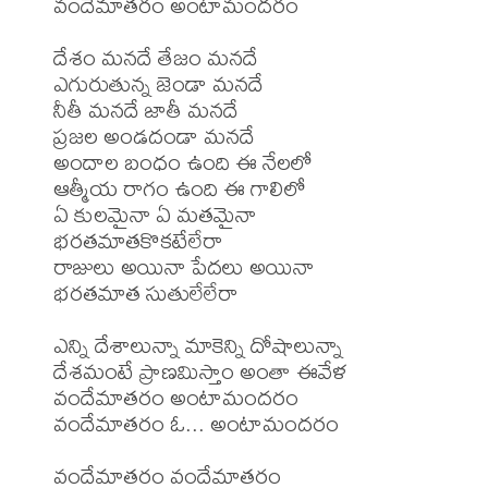
వందేమాతరం అంటామందరం

దేశం మనదే తేజం మనదే

ఎగురుతున్న జెండా మనదే

నీతీ మనదే జాతీ మనదే

ప్రజల అండదండా మనదే

అందాల బంధం ఉంది ఈ నేలలో

ఆత్మీయ రాగం ఉంది ఈ గాలిలో

ఏ కులమైనా ఏ మతమైనా

భరతమాతకొకటేలేరా

రాజులు అయినా పేదలు అయినా

భరతమాత సుతులేలేరా

ఎన్ని దేశాలున్నా మాకెన్ని దోషాలున్నా

దేశమంటే ప్రాణమిస్తాం అంతా ఈవేళ

వందేమాతరం అంటామందరం

వందేమాతరం ఓ... అంటామందరం

వందేమాతరం వందేమాతరం
