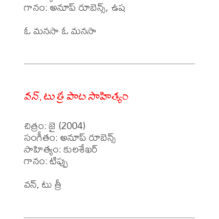
గానం: అనూప్ రూబెన్స్, ఉష 

ఓ మనసా ఓ మనసా 

వన్, టు త్రీ పాట సాహిత్యం
చిత్రం: జై (2004)

సంగీతం: అనూప్ రూబెన్స్

సాహిత్యం: కులశేఖర్

గానం: టిప్పు 

వన్, టు త్రీ 
