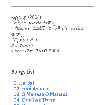
చిత్రం: జై (2004)

సంగీతం: అనూప్ రూబెన్స్

నటీనటులు: నవదీప్ , సంతోషిణి , అయేషా 
జుల్కా

దర్శకత్వం: తేజా

నిర్మాత: తేజా

విడుదల తేది: 25.03.2004
01. Jai Jai
02. Enni Ashalo
03. O Manasa O Manasa
04. One Two Three