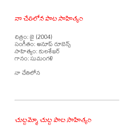
నా చేతిలోన పాట సాహిత్యం
చిత్రం: జై (2004)

సంగీతం: అనూప్ రూబెన్స్

సాహిత్యం: కులశేఖర్

గానం: సుమంగళి 

నా చేతిలోన 

చుట్టమ్మో చుట్ట పాట సాహిత్యం