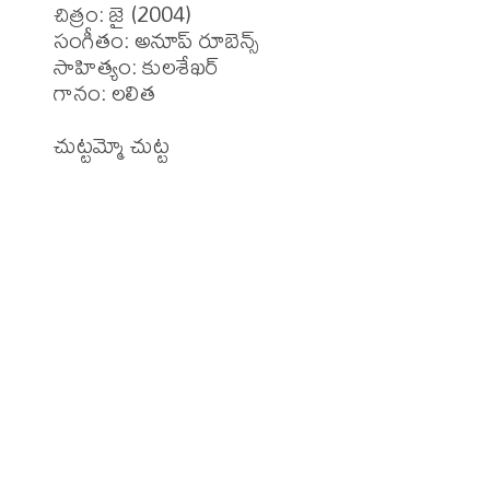
చిత్రం: జై (2004)

సంగీతం: అనూప్ రూబెన్స్

సాహిత్యం: కులశేఖర్

గానం: లలిత 

చుట్టమ్మో చుట్ట 
