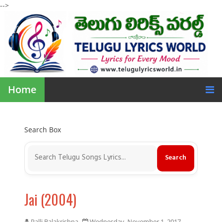
-->
Home
Search Box
Jai (2004)
Palli Balakrishna
Wednesday, November 1, 2017