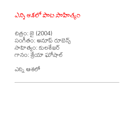
ఎన్ని ఆశలో పాట సాహిత్యం
చిత్రం: జై (2004)

సంగీతం: అనూప్ రూబెన్స్

సాహిత్యం: కులశేఖర్

గానం: శ్రేయా ఘోషాల్
