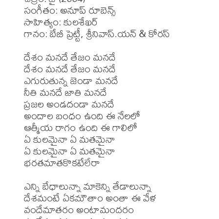
సంగీతం: అనూప్ రూబెన్స్

సాహిత్యం: కులశేఖర్

గానం: బేబీ ప్రెట్టీ, శ్రీనివాస్.యన్ & కోరస్ 

దేశం మనదే తేజం మనదే

దేశం మనదే తేజం మనదే

ఎగురుతున్న జెండా మనదే

నీతి మనదే జాతి మనదే

ప్రజల అండదండా మనదే

అందాల బంధం ఉంది ఈ నేలలో

ఆత్మీయ రాగం ఉంది ఈ గాలిలో

ఏ కులమైనా ఏ మతమైనా

ఏ కులమైనా ఏ మతమైనా

భరతమాతకొకటేలేరా

ఎన్ని బేధాలున్నా మాకెన్ని తేడాలున్నా

దేశమంటే ఏకమౌతాం అంతా ఈ వేళ

వందేమాతరం అంటామందరం
