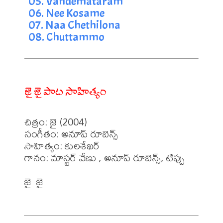
05. Vandemataram
06. Nee Kosame
07. Naa Chethilona
08. Chuttammo
జై జై పాట సాహిత్యం
చిత్రం: జై (2004)

సంగీతం: అనూప్ రూబెన్స్

సాహిత్యం: కులశేఖర్

గానం: మాస్టర్ వేణు , అనూప్ రూబెన్స్, టిప్పు 

జై  జై  
