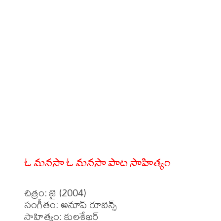
ఓ మనసా ఓ మనసా పాట సాహిత్యం
చిత్రం: జై (2004)

సంగీతం: అనూప్ రూబెన్స్

సాహిత్యం: కులశేఖర్
