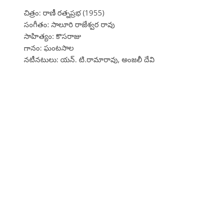
చిత్రం: రాణీ రత్నప్రభ (1955)
సంగీతం: సాలూరి రాజేశ్వర రావు
సాహిత్యం: కొసరాజు
గానం: ఘంటసాల
నటీనటులు: యన్. టి.రామారావు, అంజలీ దేవి