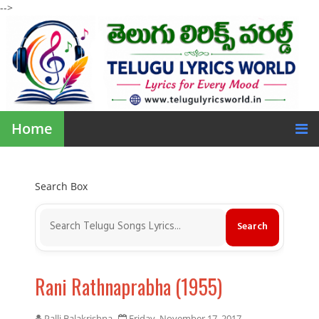
-->
Home
Search Box
Rani Rathnaprabha (1955)
Palli Balakrishna
Friday, November 17, 2017