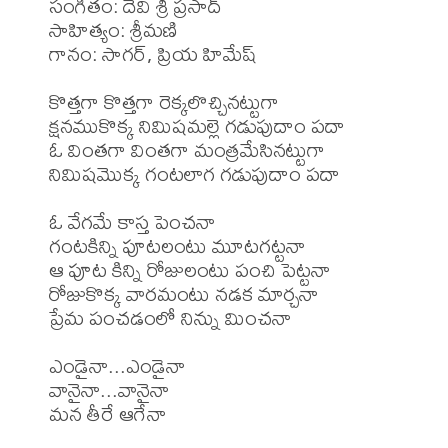
సంగీతం: దేవి శ్రీ ప్రసాద్

సాహిత్యం: శ్రీమణి

గానం: సాగర్, ప్రియ హిమేష్

కొత్తగా కొత్తగా రెక్కలొచ్చినట్టుగా

క్షనముకొక్క నిమిషమల్లె గడుపుదాం పదా

ఓ వింతగా వింతగా మంత్రమేసినట్టుగా

నిమిషమొక్క గంటలాగ గడుపుదాం పదా

ఓ వేగమే కాస్త పెంచనా

గంటకిన్ని పూటలంటు మూటగట్టనా

ఆ పూట కిన్ని రోజులంటు పంచి పెట్టనా

రోజుకొక్క వారమంటు నడక మార్చనా

ప్రేమ పంచడంలో నిన్ను మించనా

ఎండైనా...ఎండైనా

వానైనా...వానైనా

మన తీరే ఆగేనా
