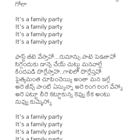
గోలా

It's a family party

It's a family party

It's a family party

It's a family party

ఫాస్ట్ బీటె వేస్తావో...రుమాన్సు పాటె పెడతావో

సిగ్గెందుకు డాన్సె చేయ్ చుట్టు మనవాల్లే

కిందపడి దొర్లేస్తావొ..గాలిలో దొర్లేస్తవో

పైత్యమంత చూపించెయ్యి అంతా మన ఇల్లే

అరె జీన్స్ పాంట్ ఏస్కున్నా అరె రింగ రింగ వేస్కో

అరె పట్టూ చీరె కట్టూకున్న కెవ్వు కేక అంటు 
నువ్వు కుమ్మెస్కో

It's a family party

It's a family party

It's a family party

It's a family party
