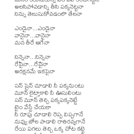
అలసిపోవడాన్ని తీసి పక్కనెట్టనా

నిన్ను తెలుసుకోవడంలొ తేలనా

ఎండైనా...ఎండైనా

వానైనా...వానైనా

మన తీరే ఆగేనా

నిన్నైనా...నిన్నైనా

రేపైనా...రేపైనా

అరక్షనమే ఇకపైనా

సన్ షైన్ చూడాలి నీ పక్కనుంటు

మూన్ లైట్తాకాలి నీ ఊసులింటు

సన్ మూన్ తెచ్చి పక్కపక్కనెట్టే

టైం వేస్టే చేయకా

నీ రూపు చూడాలి రెప్ప విప్పగానే

నువ్వు జోల పాడాలి రాతిరవ్వగానే

రేయి పగలు తెచ్చి ఒక్క చోట కట్టై
