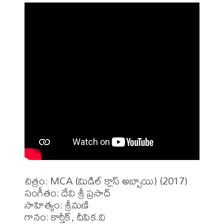
చిత్రం: MCA (మిడిల్ క్లాస్ అబ్బాయి) (2017)

సంగీతం: దేవి శ్రీ ప్రసాద్

సాహిత్యం: శ్రీమణి

గానం: కార్తీక్, దీపిక.వి 
