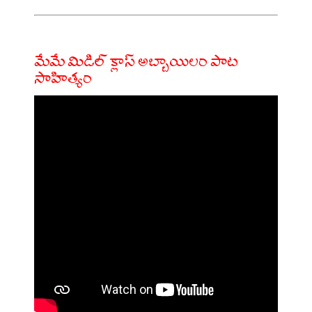
మేమే మిడిల్ క్లాస్ అబ్బాయిలం పాట
సాహిత్యం