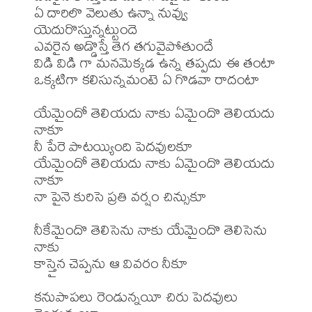
ఏ దారిలొ వెలుతు ఉన్నా నువ్వు 
యెదురొస్తున్నట్టుందె

ఎవరైన అడ్డొస్తే తెగ తగువైపోతుందే

విడి విడి గా మనమెక్కడ ఉన్న తప్పదు ఈ తంటా

ఒక్కటిగా కలిసున్నమంటె ఏ గొడవా రాదంటా

యేమైందో తెలియదు నాకు ఏమైందొ తెలియదు 
నాకూ

నీ పేరె పాటయ్యింది పెదవులకూ

యేమైందో తెలియదు నాకు ఏమైందొ తెలియదు 
నాకూ

నా పైనె కురిసె ప్రతి వర్షం చిన్సుకూ

నీకేమైందొ తెలిసెను నాకు యేమైందొ తెలిసెను 
నాకు

కాస్తైన చెప్పను ఆ వివరం నీకూ

కనుపాపలు రెండున్నయీ చిరు పెదవులు 