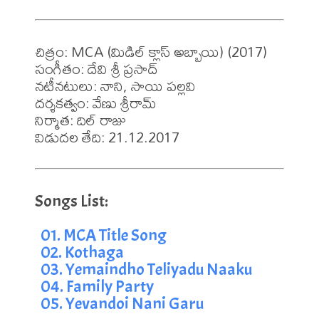
చిత్రం: MCA (మిడిల్ క్లాస్ అబ్బాయి) (2017)

సంగీతం: దేవి శ్రీ ప్రసాద్

నటీనటులు: నాని, సాయి పల్లవి

దర్శకత్వం: వేణు శ్రీరామ్ 

నిర్మాత: దిల్ రాజు

విడుదల తేది: 21.12.2017
01. MCA Title Song
02. Kothaga
03. Yemaindho Teliyadu Naaku
04. Family Party
05. Yevandoi Nani Garu