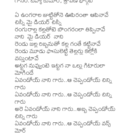
గానం: దివ్యా కుమార్, శ్రావణ భార్గవి 

ఏ ఉంగరాల జుట్టితోనె ఊపిరంతా ఆపినావే

చిన్నీ మై డియర్ చిన్నీ

రంగురాల్ల కల్లతోటె బొంగరంలా తిప్పినావే

నాని  మై డియర్  నాని

రెండు జల్ల రిబ్బనుతో కల్ల గంతే కట్టినావే

రెండు మూడు ఫొసులెట్టి తెల్లర్లు కల్లోకి 
వస్తుంటావే

అట్టగ నువ్వుంటె ఇట్టగ నా ఒల్లు గిటారులా 
మోగిందే

ఏవండోయ్ నాని గారు..ఆ చెప్పండోయ్ చిన్ని 
గారు

ఏవండోయ్ నాని గారు..ఆ చెప్పండోయ్ చిన్ని 
గారు

అరె ఏవండోయ్ నాని గారు..అబ్బ చెప్పండోయ్ 
చిన్ని గారు

ఏవండోయ్ నాని గారు..ఆ చెప్పండోయ్ వన్స్ 
మోర్ 
