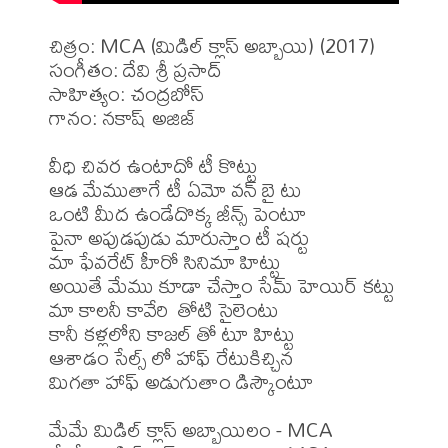
చిత్రం: MCA (మిడిల్ క్లాస్ అబ్బాయి) (2017)

సంగీతం: దేవి శ్రీ ప్రసాద్

సాహిత్యం: చంద్రబోస్

గానం: నకాష్ అజిజ్

వీధి చివర ఉంటాదో టీ కొట్టు

ఆడ మేముతాగే టీ ఏమో వన్ బై టు

ఒంటి మీద ఉండేదొక్క జీన్స్ పెంటూ

పైనా అపుడపుడు మారుస్తాం టీ షర్టు

మా ఫేవరేట్ హీరో సినిమా హిట్టు

అయితే మేము కూడా చేస్తాం సేమ్ హెయిర్ కట్టు

మా కాలనీ కావేరి  తోటి సైలెంటు

కానీ కళ్లలోని కాజల్ తో టూ హిట్టు

ఆశాడం సేల్స్ లో హాఫ్ రేటుకిచ్చిన

మిగతా హాఫ్ అడుగుతాం డిస్కౌంటూ

మేమే మిడిల్ క్లాస్ అబ్బాయిలం - MCA
