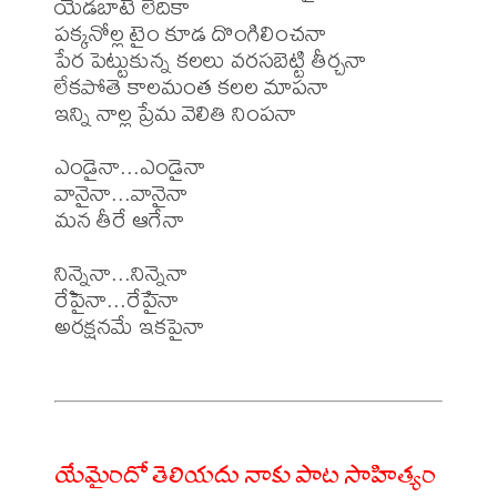
యెడబాటే లేదికా

పక్కనోల్ల టైం కూడ దొంగిలించనా

పేర పెట్టుకున్న కలలు వరసబెట్టి తీర్చనా

లేకపోతె కాలమంత కలల మాపనా

ఇన్ని నాల్ల ప్రేమ వెలితి నింపనా

ఎండైనా...ఎండైనా

వానైనా...వానైనా

మన తీరే ఆగేనా

నిన్నైనా...నిన్నైనా

రేపైనా...రేపైనా

అరక్షనమే ఇకపైనా

యేమైందో తెలియదు నాకు పాట సాహిత్యం