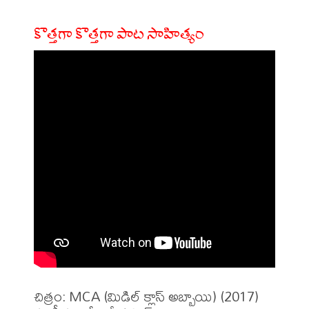
కొత్తగా కొత్తగా పాట సాహిత్యం
చిత్రం: MCA (మిడిల్ క్లాస్ అబ్బాయి) (2017)
