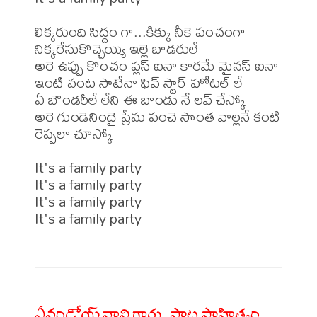
లిక్కరుంది సిద్దం గా...కిక్కు నీకె పంచంగా

నిక్కరేసుకొచ్చెయ్యి ఇల్లె బాడరులే

అరె ఉప్పు కొంచం ప్లస్ ఐనా కారమే మైనస్ ఐనా

ఇంటి వంట సాటేనా ఫివ్ స్టార్ హోటల్ లే

ఏ బౌండరీలే లేని ఈ బాండు నే లవ్ చేస్కో

అరె గుండెనిందై ప్రేమ పంచె సొంత వాల్లనే కంటి 
రెప్పలా చూస్కో

It's a family party

It's a family party

It's a family party

It's a family party

ఏవండోయ్ నాని గారు.. పాట సాహిత్యం