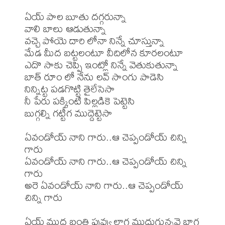
ఏయ్ పాల బూతు దగ్గరున్నా

వాలి బాలు ఆడుతున్నా

వచ్చె పోయె దారి లోనా నిన్నే చూస్తున్నా

మేడ మీద బట్టలంటూ వీదిలోన కూరలంటూ

ఎదొ సాకు చెప్పి ఇంట్లో నిన్నే వెతుకుతున్నా

బాత్ రూం లో నేను లవ్ సాంగు పాడెసి

నిన్నిట్ట పడగొట్టి తైలేసెసా

నీ పేరు పక్కింటి పిల్లడికె పెట్టెసి

బుగ్గల్ని గట్టీగ ముద్దెట్టెసా

ఏవండోయ్ నాని గారు..ఆ చెప్పండోయ్ చిన్ని 
గారు

ఏవండోయ్ నాని గారు..ఆ చెప్పండోయ్ చిన్ని 
గారు

అరె ఏవండోయ్ నాని గారు..ఆ చెప్పండోయ్ 
చిన్ని గారు

ఏయ్ ముద్ద బంతి పువ్వు లాగ ముద్దుగున్నవె బాగ
