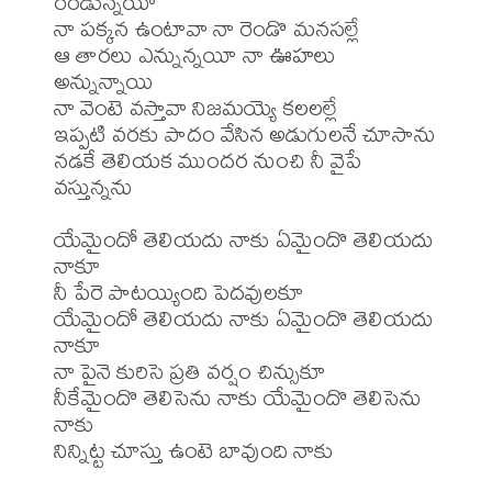
రెండున్నయీ

నా పక్కన ఉంటావా నా రెండొ మనసల్లే

ఆ తారలు ఎన్నున్నయీ నా ఊహలు 
అన్నున్నాయి

నా వెంటె వస్తావా నిజమయ్యె కలలల్లే

ఇప్పటి వరకు పాదం వేసిన అడుగులనే చూసాను

నడకే తెలియక ముందర నుంచి నీ వైపే 
వస్తున్నను

యేమైందో తెలియదు నాకు ఏమైందొ తెలియదు 
నాకూ

నీ పేరె పాటయ్యింది పెదవులకూ

యేమైందో తెలియదు నాకు ఏమైందొ తెలియదు 
నాకూ

నా పైనె కురిసె ప్రతి వర్షం చిన్సుకూ

నీకేమైందొ తెలిసెను నాకు యేమైందొ తెలిసెను 
నాకు

నిన్నిట్ట చూస్తు ఉంటె బావుంది నాకు
