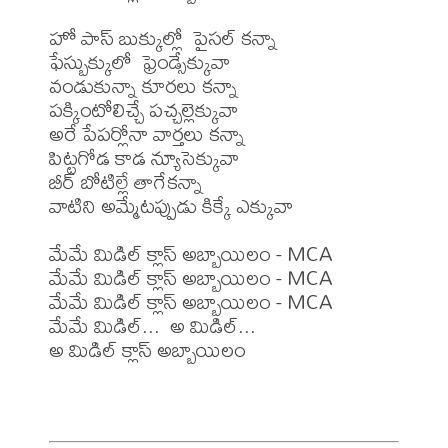
హో పాస్ బుక్కుల్లో  పైసల్ కన్నా

ఫేస్బుక్కులో  ఫ్రెండ్సేక్కువా

వండుకున్నా కూరలు కన్నా

పక్కింటోలిచ్చే పచ్చల్లెక్కువా

అరే పేపర్లోనా వార్తలు కన్నా

పిట్టగోడ కాడ న్యూసెక్కువా

బీర్ బోటిల్లే తాగేకన్నా

వాటిని అమ్మేటప్పుడు కిక్కే ఎక్కువా

మేమే మిడిల్ క్లాస్ అబ్బాయిలం - MCA

మేమే మిడిల్ క్లాస్ అబ్బాయిలం - MCA

మేమే మిడిల్ క్లాస్ అబ్బాయిలం - MCA

మేమే మిడిల్...  అ మిడిల్...

అ మిడిల్ క్లాస్ అబ్బాయిలం
