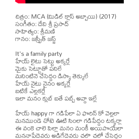
చిత్రం: MCA (మిడిల్ క్లాస్ అబ్బాయి) (2017)

సంగీతం: దేవి శ్రీ ప్రసాద్

సాహిత్యం: శ్రీమణి

గానం: జస్ప్రీత్ జస్జ్

It's a family party

హేయ్ లైటు సెట్టు అక్కర్లే

మైకు సెట్టూతో పనిలే

మనింటినె చేసెద్దం డిస్కొ తెక్కులే

హేయ్ నైటు నైనం అక్కర్లే

బటికే ఎల్లకర్లే

ఇలా మనం క్లుబ్ ఐతే పబ్బ్ అవ్దా ఇల్లే

హేయ్ happy గా గడిపేలా ఏ ఫొరిన్ కో వెల్లలా

మనముండె చోటె ఊటి సింలా గడిపేద్దం టక్కర్లా

ఈ వంకె చాలె పిల్లా మనం మంకీ అయిపొయేలా

మననాపేదెవరు అడిగేదెవరు చలొ చలో చేసెద్దం 