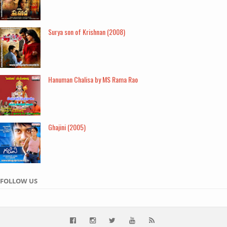
Surya son of Krishnan (2008)
Hanuman Chalisa by MS Rama Rao
Ghajini (2005)
FOLLOW US