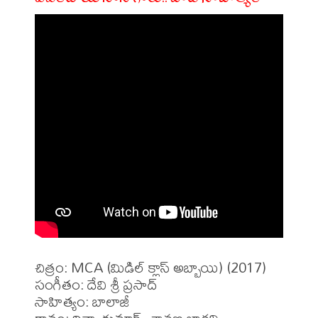
చిత్రం: MCA (మిడిల్ క్లాస్ అబ్బాయి) (2017)

సంగీతం: దేవి శ్రీ ప్రసాద్

సాహిత్యం: బాలాజీ
