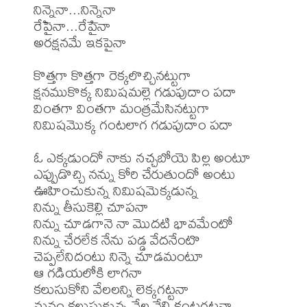
నిన్నైనా...నిన్నైనా

రేపైనా...రేపైనా

అరక్షనమే ఇకపైనా

కొత్తగా కొత్తగా రెక్కలొచ్చినట్టుగా

క్షనముకొక్క నిమిషమల్లె గడుపుదాం పదా

వింతగా వింతగా మంత్రమేసినట్టుగా

నిమిషమొక్క గంటలాగ గడుపుదాం పదా

ఓ ఎక్కడుందో నాకు నచ్చబోయె పిల్ల అంటూ

ఎప్పుడొచ్చి నన్ను కోరి చేరుతుందో అంటు

ఊహించుకున్న నిమిషమెక్కడున్న

నిన్ను తీసుకెల్లి చూపనా

నిన్ను చూడగానె నా మొదటి భావమేంటో

నిన్ను చేరలేక నేను పడ్డ వేదనేంటొ

చెప్పలేనిదంటు నిన్నె చూడమంటూ

ఆ గడియలోకి లాగనా

కలుసుకోని వేలలన్ని లెక్కగట్టనా

మనం కలుసుకున్న వేల వేలి కంటగట్టనా
