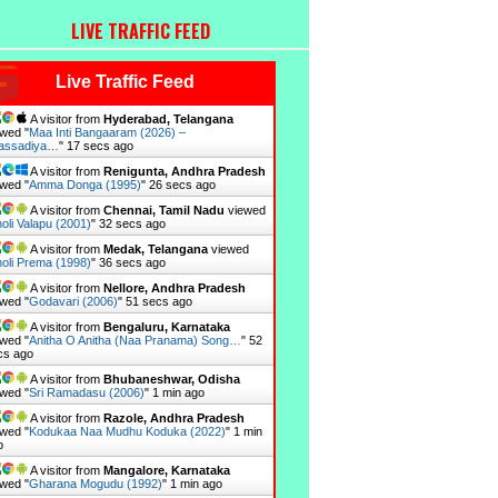
LIVE TRAFFIC FEED
Live Traffic Feed
A visitor from
Hyderabad, Telangana
wed "
Maa Inti Bangaaram (2026) –
assadiya…
"
18 secs ago
A visitor from
Renigunta, Andhra Pradesh
wed "
Amma Donga (1995)
"
27 secs ago
A visitor from
Chennai, Tamil Nadu
viewed
oli Valapu (2001)
"
33 secs ago
A visitor from
Medak, Telangana
viewed
oli Prema (1998)
"
37 secs ago
A visitor from
Nellore, Andhra Pradesh
wed "
Godavari (2006)
"
52 secs ago
A visitor from
Bengaluru, Karnataka
wed "
Anitha O Anitha (Naa Pranama) Song…
"
53
cs ago
A visitor from
Bhubaneshwar, Odisha
wed "
Sri Ramadasu (2006)
"
1 min ago
A visitor from
Razole, Andhra Pradesh
wed "
Kodukaa Naa Mudhu Koduka (2022)
"
1 min
o
A visitor from
Mangalore, Karnataka
wed "
Gharana Mogudu (1992)
"
1 min ago