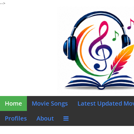
-->
Home
Movie Songs
Latest Updated Mo
Profiles
About