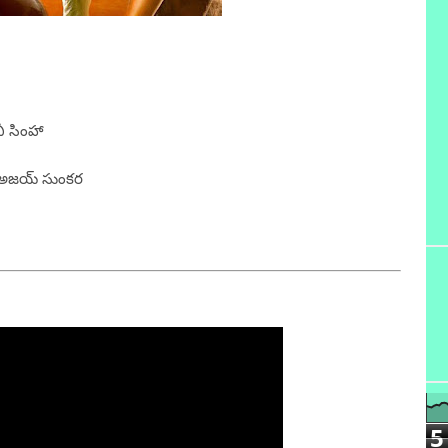
ీ సింహా
టి, అజయ్ సుంకర
5