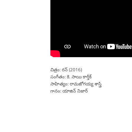
చిత్రం: రన్ (2016)
సంగీతం: కె. సాయి కార్తీక్
సాహిత్యం: రామజోగయ్య శాస్త్రి
గానం: యాజిన్ నిజార్