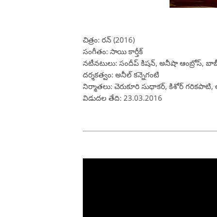
చిత్రం: రన్ (2016)
సంగీతం: సాయి కార్తీక్
నటీనటులు: సందీప్ కిషన్, అనీషా ఆంబ్రోస్, బాబ
దర్శకత్వం: అనీల్ కన్నెగంటి
నిర్మాతలు: చెరుకూరి సుధాకర్, కిశోర్ గరికపా
విడుదల తేది: 23.03.2016