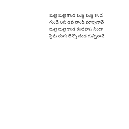
బుజ్జి బుజ్జి కొండ బుజ్జి బుజ్జి కొండ
గుండే లబ్ డబ్ సౌండ్ మార్చినావే
బుజ్జి బుజ్జి కొండ కంటిపాప నిండా
ప్రేమ రంగు లెన్నో దండ గుచ్చినావే