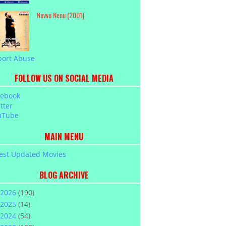
Nuvvu Nenu (2001)
port Abuse
FOLLOW US ON SOCIAL MEDIA
cebook
tter
uTube
MAIN MENU
est Updated Movies
BLOG ARCHIVE
2026
(190)
2025
(14)
2024
(54)