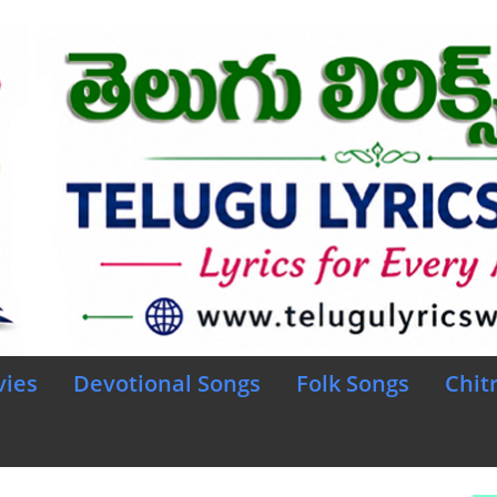
vies
Devotional Songs
Folk Songs
Chit