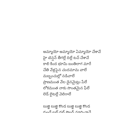
అమ్మాయో అమ్మాయో ఏమ్మాయో చేశావే
హై టెన్షన్ తీగల్లే దిల్లే టచ్ చేశావే
కాలి కింద భూమి బంతిలాగ మారే
చేతి వేళ్లపైన చందమామ వాలే
మబ్బంచుల్లో నడిచాలే
ప్రాణమంత వేల డైనమైట్లు పేలే
లోకమంత నాకు సొంతమైన ఫీలే
లెడ్ లైటల్లే వెలిగాలే
బుజ్జి బుజ్జి కొండ బుజ్జి బుజ్జి కొండ
గుండే లబ్ డబ్ సౌండ్ మార్చినావే