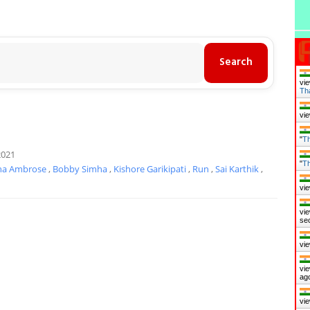
vie
Th
vie
"
Th
2021
"
Th
ha Ambrose
,
Bobby Simha
,
Kishore Garikipati
,
Run
,
Sai Karthik
,
vie
vie
se
vie
vie
ag
vie