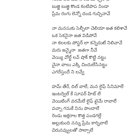
బుజ్జి బుజ్జి కొండ కంటిపాప నిండా
ప్రేమ రంగు లెన్నో దండ గుచ్చినావే
నా మనసుకు సెల్ఫీలా చెలియా జత కలిశావే
ఒక సెకనైనా జత విడిపోవే
నా కలలకు పోస్టర్ లా కన్నెదుటే నిలిచావే
మరు జన్మైనా జతగా నీవే
వెయ్యి వోల్ట్ లవ్ షాక్ కొట్టి నట్టు
చైనా వాలు ఎక్కి చిందులేసినట్టు
ఎగరేస్తందే ని లవ్వే
హమ్ తేరే, దిల్ వాలే, మన లైఫే సినిమాలే
ఇంటర్వెల్ కే సూపర్ హిట్ లే
వెయిటింగ్ వరమేలే లైఫ్ టైమే రావాలే
వచ్చా గనుకే నిను పొందాలే
రెండు అక్షరాల కొత్త పండగల్లే
అల్లుకుంది నన్ను ప్రేమ కార్నివాలే
చిరునవ్వులతో సాల్సాలే