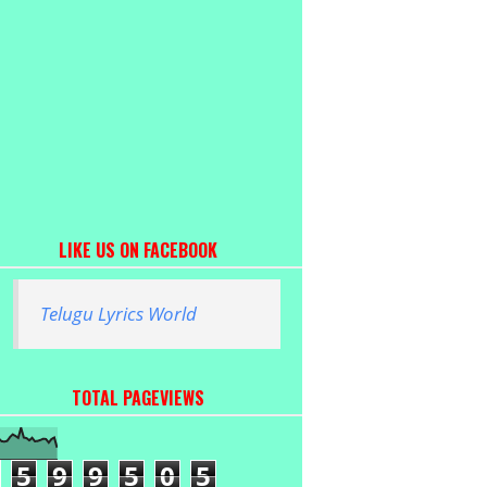
LIKE US ON FACEBOOK
Telugu Lyrics World
TOTAL PAGEVIEWS
5
9
9
5
0
5