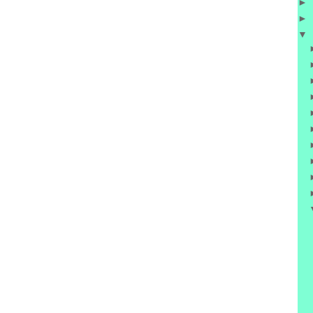
►
►
▼