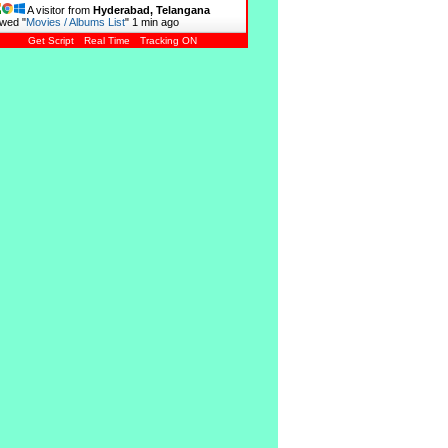
A visitor from
Hyderabad, Telangana
wed "
Movies / Albums List
"
1 min ago
Get Script
Real Time
Tracking ON