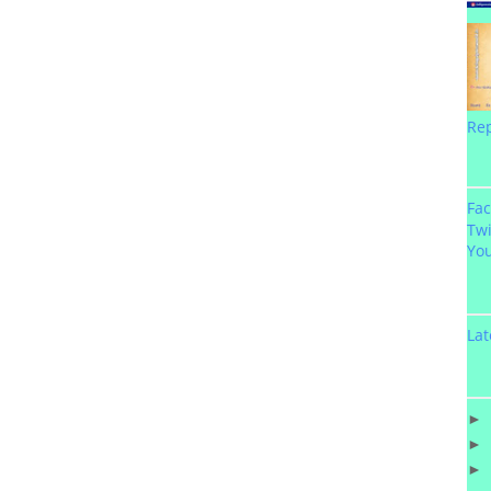
Re
Fa
Twi
Yo
Lat
►
►
►