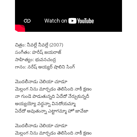
చిత్రం: నీవల్లే నీవల్లే (2007)
సంగీతం: హరీష్ జయరాజ్
సాహిత్యం: భువనచంద్ర
గానం: నరేష్ అయ్యర్ షాలిని సింగ్
మొదలీనాడు చెలియా చూడూ
మెల్లంగ నిను మార్చడం తెలిసింది నాకీ క్షణం
నా గుండె పాడుతున్నది ఏదేదో నేర్చుకున్నదీ
అయ్యయ్యో వద్దన్నా వినదోయమ్మా
ఏదేదో అవుతున్నా ఎట్టాగమ్మా హో జావేజా
మొదలీనాడు చెలియా చూడూ
మెల్లంగ నిను మార్చడం తెలిసింది నాకీ క్షణం