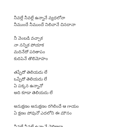
నీవల్లే నీవల్లే ఉన్నానే వ్యధలోనా
నీముందే నీముందే నిలిచానే చినదానా
నీ వెంబడి వచ్చాక
నా నన్నిక పోయాక
మదినేదో పరితాపం
కుదిపెనే తొలిమోహం
తప్పేదో తెలియదు లే
ఒప్పేదో తెలియదు లే
ఏ పక్కన ఉన్నానో
అది కూడా తెలియదు లే
అనుక్షణం అనుక్షణం రగిలిందే ఆ గాయం
ఏ క్షణం పోవునో ఎదలోని ఈ మౌనం
నీవల్లే నీవల్లే ఉన్నానే చెలికాడా