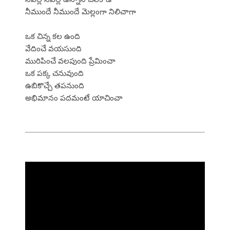
నీముందే నీముందే మెల్లంగా నిలిచాగా
ఒక చిన్న కల ఉంది
వేదించే వయసుంది
మురిపించే వలపుంది ప్రేమించా
ఒక పక్క చనువుంది
ఉబికొచ్చే తపనుంది
అభిమానం పదమంటే యాచించా