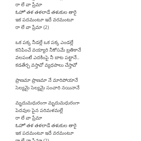
రా లే వా ప్రేమా
ఓహో తళ తళలాడే తళుకుల తారై
ఇక పదమంటూ ఇదే వరమంటూ
రా లే వా ప్రేమా (2)
ఒక పక్క నీడల్లే ఒక పక్క ఎండల్లే
కనిపించే వయ్యారి నీకోసమే బ్రతికానే
వలపంటే ఎదకింపై నీ బాట పట్టానే..
కడతేర్చ వస్తావో వ్యధపాలు చేస్తావో
ప్రాణమా ప్రాణమా నే మారిపోయానే
సెల్యమై సెల్యమై సంచారి నయినానే
మృదుమధురంగా మృదుమధురంగా
పెదవుల పైన పరిమళమల్లే
రా లే వా ప్రేమా
ఓహో తళ తళలాడే తళుకుల తారై
ఇక పదమంటూ ఇదే వరమంటూ
రా లే వా ప్రేమా (2)