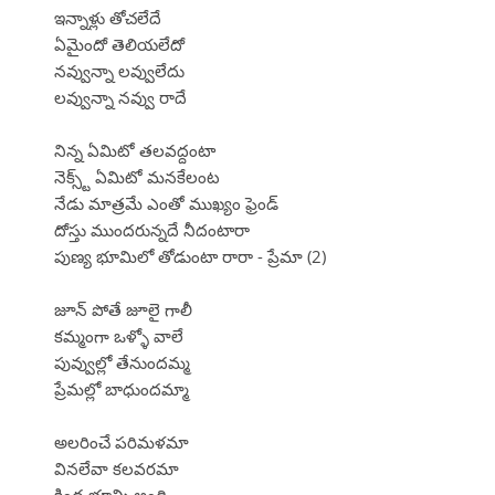
ఇన్నాళ్లు తోచలేదే
ఏమైందో తెలియలేదో
నవ్వున్నా లవ్వులేదు
లవ్వున్నా నవ్వు రాదే
నిన్న ఏమిటో తలవద్దంటా
నెక్స్ట్ ఏమిటో మనకేలంట
నేడు మాత్రమే ఎంతో ముఖ్యం ఫ్రెండ్
దోస్తు ముందరున్నదే నీదంటారా
పుణ్య భూమిలో తోడుంటా రారా - ప్రేమా (2)
జూన్ పోతే జూలై గాలీ
కమ్మంగా ఒళ్ళో వాలే
పువ్వుల్లో తేనుందమ్మ
ప్రేమల్లో బాధుందమ్మా
అలరించే పరిమళమా
వినలేవా కలవరమా
కింద భూమి అంది