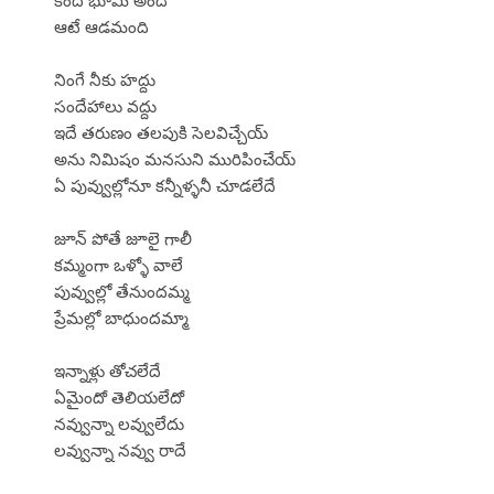
ఆటే ఆడమంది
నింగే నీకు హద్దు
సందేహాలు వద్దు
ఇదే తరుణం తలపుకి సెలవిచ్చేయ్
అను నిమిషం మనసుని మురిపించేయ్
ఏ పువ్వుల్లోనూ కన్నీళ్ళనీ చూడలేదే
జూన్ పోతే జూలై గాలీ
కమ్మంగా ఒళ్ళో వాలే
పువ్వుల్లో తేనుందమ్మ
ప్రేమల్లో బాధుందమ్మా
ఇన్నాళ్లు తోచలేదే
ఏమైందో తెలియలేదో
నవ్వున్నా లవ్వులేదు
లవ్వున్నా నవ్వు రాదే