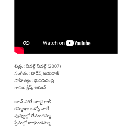
చిత్రం: నీవల్లే నీవల్లే (2007)
సంగీతం: హరీష్ జయరాజ్
సాహిత్యం: భువనచంద్ర
గానం: క్రిష్, అరుణ్
జూన్ పోతే జూలై గాలీ
కమ్మంగా ఒళ్ళో వాలే
పువ్వుల్లో తేనుందమ్మ
ప్రేమల్లో బాధుందమ్మా