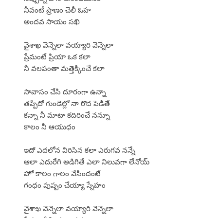
నీవంటే ప్రాణం చెలీ ఓహ
అందవ సాయం సఖి
వైశాఖ వెన్నెలా వయ్యారి వెన్నెలా
ప్రేమంటే ప్రియా ఒక కలా
నీ వలపంతా మత్తెక్కించే కలా
సావాసం చేసి దూరంగా ఉన్నా
తప్పేదో గుండెల్లో నా రొద పెడితే
కన్నా నీ మాటా కదిరించే నన్నూ
కాలం నీ ఆయుధం
ఇదో ఎదలోన విరిసిన కలా ఎరుగవ నన్నే
ఆలా ఎదురేగి అడిగితే ఎలా నిలువగా లేనోయ్
హో కాలం గాలం వేసిందంటే
గంధం పుష్పం చేయ్యా స్నేహం
వైశాఖ వెన్నెలా వయ్యారి వెన్నెలా