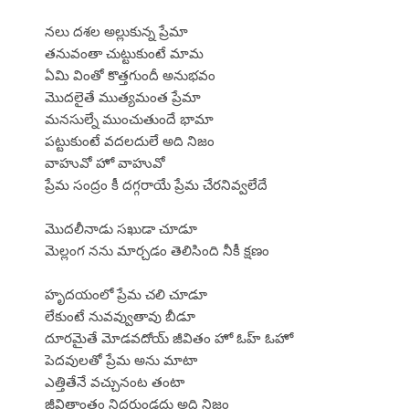
నలు దశల అల్లుకున్న ప్రేమా
తనువంతా చుట్టుకుంటే మామ
ఏమి వింతో కొత్తగుందీ అనుభవం
మొదలైతే ముత్యమంత ప్రేమా
మనసుల్నే ముంచుతుందే భామా
పట్టుకుంటే వదలదులే అది నిజం
వాహువో హో వాహువో
ప్రేమ సంద్రం కీ దగ్గరాయే ప్రేమ చేరనివ్వలేదే
మొదలీనాడు సఖుడా చూడూ
మెల్లంగ నను మార్చడం తెలిసింది నీకీ క్షణం
హృదయంలో ప్రేమ చలి చూడూ
లేకుంటే నువవ్వుతావు బీడూ
దూరమైతే మోడవదోయ్ జీవితం హో ఓహ్ ఓహో
పెదవులతో ప్రేమ అను మాటా
ఎత్తితేనే వచ్చునంట తంటా
జీవితాంతం నిదరుండదు అది నిజం