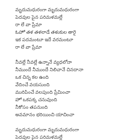
మృదుమధురంగా మృదుమధురంగా
పెదవుల పైన పరిమళమల్లే
రా లే వా ప్రేమా
ఓహో తళ తళలాడే తళుకుల తారై
ఇక పదమంటూ ఇదే వరమంటూ
రా లే వా ప్రేమా
నీవల్లే నీవల్లే ఉన్నానే వ్యధలోనా
నీముందే నీముందే నిలిచానే చినదానా
ఒక చిన్న కల ఉంది
వేదించే వయసుంది
మురిపించే వలపుంది ప్రేమించా
హో ఒకపక్క చనువుంది
నీకోసం తపనుంది
అవమానం భరియించి యాచించా
మృదుమధురంగా మృదుమధురంగా
పెదవుల పైన పరిమళమల్లే