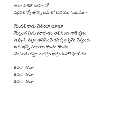
ఆహ హాహా వాహువో
వ్యధలెన్నో ఉన్నా లవ్ లో అదియు సుఖమేగా
మొదలీనాడు చెలియా చూడూ
మెల్లంగ నిను మార్చడం తెలిసింది నాకీ క్షణం
ఉప్పుని వజ్రం అనిపించే కనికట్టు ప్రేమే చేస్తుంది
అది ఇచ్చే సుఖాలు కొంచం కొంచం
వెంటాడు కష్టాలు భద్రం భద్రం ఓహో ఘోరీయే
ఓసన సోనా
ఓసన సోనా
ఓసన సోనా