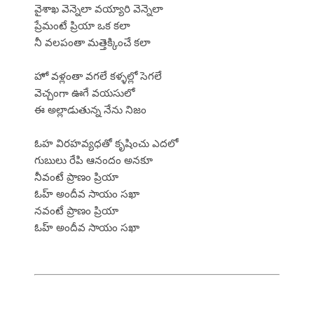
వైశాఖ వెన్నెలా వయ్యారి వెన్నెలా
ప్రేమంటే ప్రియా ఒక కలా
నీ వలపంతా మత్తెక్కించే కలా
హో వళ్లంతా వగలే కళ్ళల్లో సెగలే
వెచ్చంగా ఊగే వయసులో
ఈ అల్లాడుతున్న నేను నిజం
ఓహ విరహవ్యధతో కృషించు ఎదలో
గుబులు రేపి ఆనందం అనకూ
నీవంటే ప్రాణం ప్రియా
ఓహ్ అందీవ సాయం సఖా
నవంటే ప్రాణం ప్రియా
ఓహ్ అందీవ సాయం సఖా