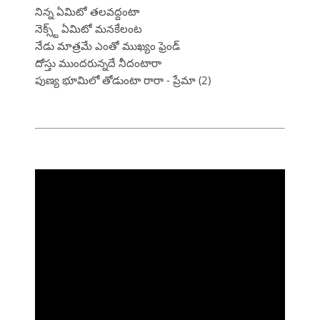
నిన్న ఏమిటో తలవద్దంటా
నెక్స్ట్ ఏమిటో మనకేలంట
నేడు మాత్రమే ఎంతో ముఖ్యం ఫ్రెండ్
దోస్తు ముందరున్నదే నీదంటారా
పుణ్య భూమిలో తోడుంటా రారా - ప్రేమా (2)