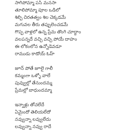
సాగిపోమ్మా పసి మనసా
తూలిపోమ్మా పూల ఒడిలో
శిల్పి చిరతత్వం శిల చెక్కడమే
మగువల తీరు తప్పులెంచడమే
గొప్ప వాళ్లలో ఉన్న ప్రేమ తొంగి చూద్దాం
వలపన్నదే వచ్చి వచ్చి పోయే దాహం
ఈ లోకంలోన ఉన్నోడెవడూ
రాముడు కాడోయ్ ఓహ్
జూన్ పోతే జూలై గాలీ
కమ్మంగా ఒళ్ళో వాలే
పువ్వుల్లో తేనుందమ్మ
ప్రేమల్లో బాధుందమ్మా
ఇన్నాళ్లు తోచలేదే
ఏమైందో తెలియలేదో
నవ్వున్నా లవ్వులేదు
లవ్వున్నా నవ్వు రాదే