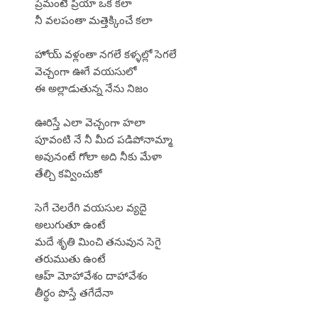
ప్రేమంటే ప్రియా ఒక కలా
నీ వలపంతా మత్తెక్కించే కలా
హోయ్ వళ్లంతా నగలే కళ్ళల్లో సెగలే
వెచ్చంగా ఊగే వయసులో
ఈ అల్లాడుతున్న నేను నిజం
ఊరిస్తే ఎలా వెచ్చంగా హలా
పూవంటి నే నీ మీద పడిపోనామ్మా
అవునంటే గోలా అది నీకు మేళా
తేల్చి కవ్వించుకో
సెగే చెలరేగి వయసుల వ్యదై
అలుగుతూ ఉంటే
మదే శృతి మించి తనువున సెగై
తరుముతు ఉంటే
ఆహ్ మోహావేశం దాహావేశం
తీర్థం పొస్తే తగేదేనా