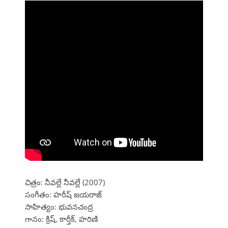
చిత్రం: నీవల్లే నీవల్లే (2007)
సంగీతం: హరీష్ జయరాజ్
సాహిత్యం: భువనచంద్ర
గానం: క్రిష్, కార్తీక్, హరిణి