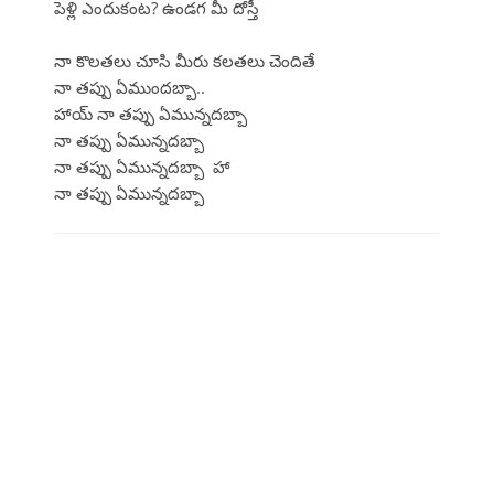
పెళ్లి ఎందుకంట? ఉండగ మీ దోస్తీ
నా కొలతలు చూసి మీరు కలతలు చెందితే
నా తప్పు ఏముందబ్బా..
హాయ్ నా తప్పు ఏమున్నదబ్బా
నా తప్పు ఏమున్నదబ్బా
నా తప్పు ఏమున్నదబ్బా హా
నా తప్పు ఏమున్నదబ్బా