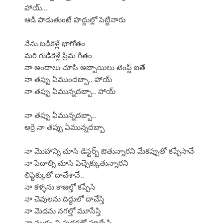
హాయ్...
ఆడి పాడుతుంటే హద్దుల్లో పెట్టినారు
నేను బడికెళ్లే భాగోతం
మరి గుడికెళ్లే ప్రేమ గీతం
నా అందాలు చూసి అబ్బాయిలు టెంప్ట్ ఐతే
నా తప్పు ఏముందబ్బా.. హాయ్
నా తప్పు ఏమున్నదబ్బా.. హాయ్
నా తప్పు ఏమున్నదబ్బా..
అర్రె నా తప్పు ఏమున్నదబ్బా
నా మొహాన్ని చూసి డిస్టర్బ్ ఔతున్నారని మేకప్పుతో కప్పేసానే
నా పెదాల్ని చూసి పిచ్చెక్కుతున్నారని
లిప్టిక్కుతో దాచేశానే..
నా కళ్ళను కాజల్తో కప్పేసి
నా చెవులను దిద్దులో దాచేస్తి
నా మెడను నగల్తో మూసేస్తి
నా ముక్కుని పుడకతో పూడ్చేస్తి