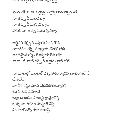
ఇంత చేసిన ఈ కుర్రాళ్లు ఎర్రెక్కిపోతున్నారంటే
నా తప్పు ఏముందబ్బా..
నా తప్పు ఏమున్నదబ్బా..
హాయ్ నా తప్పు ఏమున్నదబ్బా
ఆర్డినరీ గర్ల్స్ కి ఇస్తారు పింక్ రోజ్
యావరేజ్ గర్ల్స్ కి ఇస్తారు యెల్లో రోజ్
అందమైన గర్ల్స్ కి ఇస్తారు రెడ్ రోజ్
నాలాంటి హాట్ గర్ల్స్ కి ఇస్తారు బ్లాక్ రోజ్
నా మాటల్తో మెంటల్ ఎక్కిపోతున్నారని ఛాటింగులే నే
చేసానే..
నా చీర కట్టు చూసి చెదిరిపోతున్నారని
టు పీసులే ఏసేశానే
ఇల్లు దాటకుండ ఇంస్టాగ్రామ్లోకొస్తి
ఒళ్ళు దాచకుండ పోస్టులే చేస్తి
మీ ఫాలోవర్సె కదా నాఆస్తి