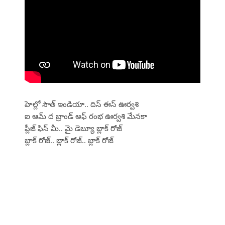
హెల్లో సౌత్ ఇండియా.. దిస్ ఈస్ ఊర్వశి
ఐ ఆమ్ ద బ్రాండ్ అఫ్ రంభ ఊర్వశి మేనకా
ప్లీజ్ ఫిస్ మీ.. మై డెబ్యూ బ్లాక్ రోజ్
బ్లాక్ రోజ్.. బ్లాక్ రోజ్.. బ్లాక్ రోజ్