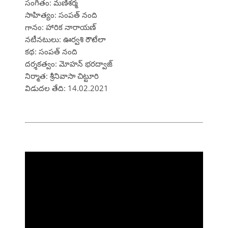
సంగీతం: మణిశర్మ
సాహిత్యం: సంపత్ నంది
గానం: హారిక నారాయణ్
నటీనటులు: ఊర్వశి రౌటేలా
కథ: సంపత్ నంది
దర్శకత్వం: మోహన్ భరద్వాజ్
నిర్మాత: శ్రీనివాసా చిట్టూరి
విడుదల తేది: 14.02.2021