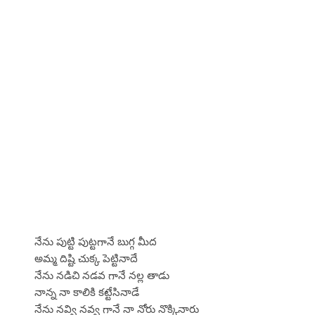
నేను పుట్టి పుట్టగానే బుగ్గ మీద
అమ్మ దిష్టి చుక్క పెట్టినాదే
నేను నడిచి నడవ గానే నల్ల తాడు
నాన్న నా కాలికి కట్టేసినాడే
నేను నవ్వి నవ్వ గానే నా నోరు నొక్కినారు