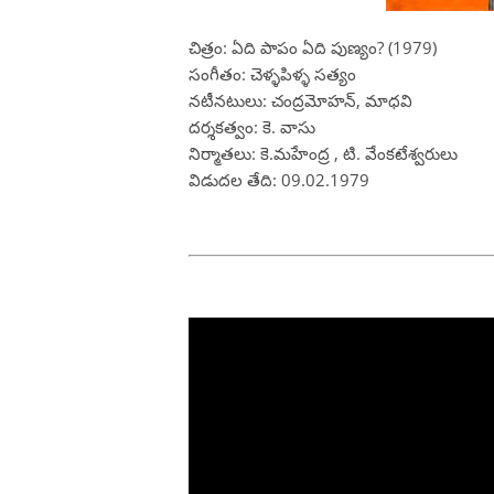
చిత్రం: ఏది పాపం ఏది పుణ్యం? (1979)
సంగీతం: చెళ్ళపిళ్ళ సత్యం
నటీనటులు: చంద్రమోహన్, మాధవి
దర్శకత్వం: కె. వాసు
నిర్మాతలు: కె.మహేంద్ర , టి. వేంకటేశ్వరులు
విడుదల తేది: 09.02.1979