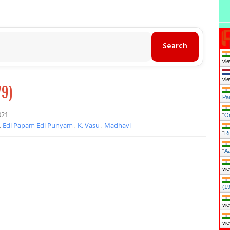
vie
vie
79)
Pan
021
"
O
,
Edi Papam Edi Punyam
,
K. Vasu
,
Madhavi
"
Ru
"
Aa
vie
(1
vie
vie