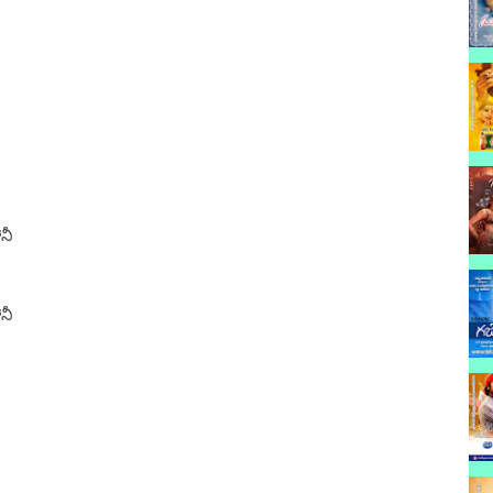
నీ
నీ