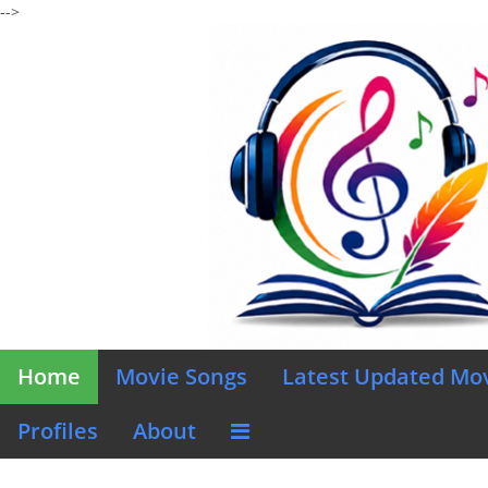
-->
Home
Movie Songs
Latest Updated Mo
Profiles
About