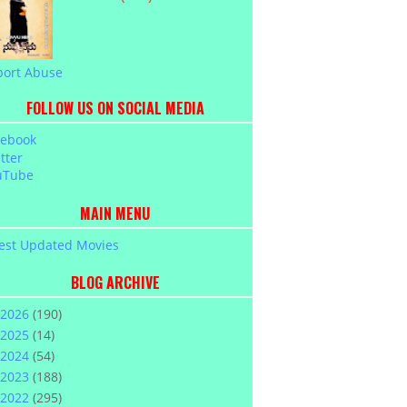
port Abuse
FOLLOW US ON SOCIAL MEDIA
cebook
tter
uTube
MAIN MENU
est Updated Movies
BLOG ARCHIVE
2026
(190)
2025
(14)
2024
(54)
2023
(188)
2022
(295)