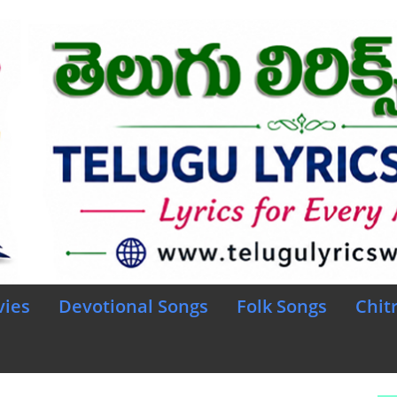
vies
Devotional Songs
Folk Songs
Chit