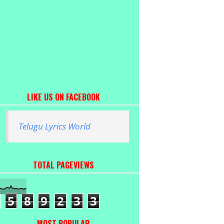
LIKE US ON FACEBOOK
Telugu Lyrics World
TOTAL PAGEVIEWS
5
8
9
2
3
3
MOST POPULAR