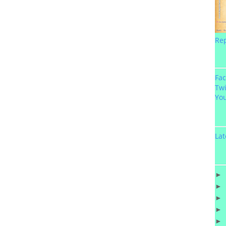
Re
Fa
Twi
Yo
Lat
►
►
►
►
►