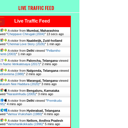
LIVE TRAFFIC FEED
Live Traffic Feed
A visitor from
Mumbai, Maharashtra
wed "
Cheppave Chirugali (2004)
"
14 secs ago
A visitor from
Naaldwijk, Zuid-holland
wed "
Chennai Love Story (2026)
"
1 min ago
A visitor from
Delhi
viewed "
Pellamtho
enti (2003)
"
1 min ago
A visitor from
Paloncha, Telangana
viewed
m Namo Venkatesaya (2017)
"
2 mins ago
A visitor from
Nalgonda, Telangana
viewed
draveena (1988)
"
2 mins ago
A visitor from
Warangal, Telangana
viewed
kasam Nee Haddura (2020)
"
3 mins ago
A visitor from
Bengaluru, Karnataka
wed "
Narasimhudu (2005)
"
3 mins ago
A visitor from
Delhi
viewed "
Premikudu
995)
"
4 mins ago
A visitor from
Hyderabad, Telangana
wed "
Vamsa Vruksham (1980)
"
4 mins ago
A visitor from
Nellore, Andhra Pradesh
wed "
Vamshanikokkadu (1996)
"
5 mins ago