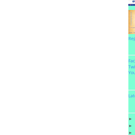
Re
Fa
Twi
Yo
Lat
►
►
►