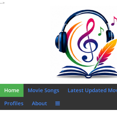
-->
Home
Movie Songs
Latest Updated Mo
Profiles
About