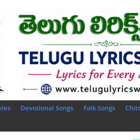
vies
Devotional Songs
Folk Songs
Chit