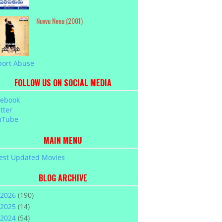
Nuvvu Nenu (2001)
port Abuse
FOLLOW US ON SOCIAL MEDIA
cebook
tter
uTube
MAIN MENU
est Updated Movies
BLOG ARCHIVE
2026
(190)
2025
(14)
2024
(54)