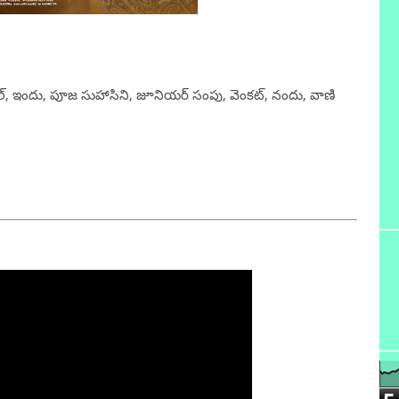
ల్, ఇందు, పూజ సుహాసిని, జూనియర్ సంపు, వెంకట్, నందు, వాణి