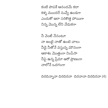
కంటి పాపకే ఆనందమే కదా
కళ్ళ ముందరే నువ్వే ఉండగా
ఎందుకో ఇలా సరికొత్త హాయిగా
నిన్న మొన్న లేని వేడుకగా
నీ వెంటే నేనంటూ
నా జంటై నాతో ఉంటె చాలు
నీడై నీతోనే వస్తున్న మౌనంగా
ఆకాశం మొత్తంగా నింపేసా
నీపై ఉన్న ప్రేమా ఆరో ప్రాణంగా
నాలోనే ఒదగంగా
దిరదిన్నానా దిరదిరనా దిరనానా దిరదిరనా (4)