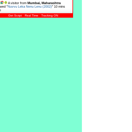
A visitor from
Mumbai, Maharashtra
wed "
Nuvvu Leka Nenu Lenu (2002)
"
10 mins
o
Get Script
Real Time
Tracking ON