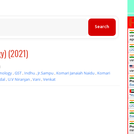
vie
ag
y) (2021)
(2
vie
1
vie
hnology
,
GST
,
Indhu
,
Jr.Sampu
,
Komari Janaiah Naidu
,
Komari
dal
,
U.V Niranjan
,
Vani
,
Venkat
Pr
Ba
"
Ru
(2
Ba
Pr
mi