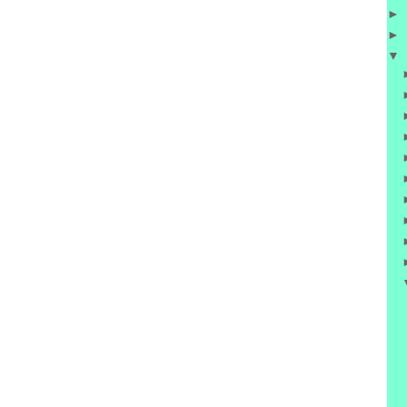
►
►
▼