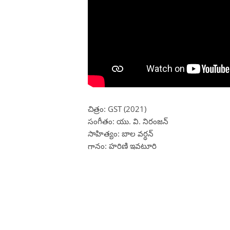
చిత్రం: GST (2021)
సంగీతం: యు. వి. నిరంజన్
సాహిత్యం: బాల వర్ధన్
గానం: హరిణి ఇవటూరి