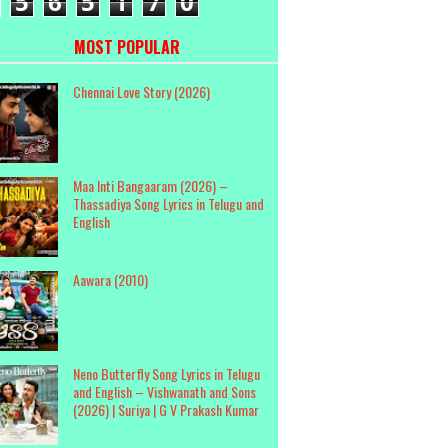
5
6
5
1
7
0
MOST POPULAR
Chennai Love Story (2026)
Maa Inti Bangaaram (2026) –
Thassadiya Song Lyrics in Telugu and
English
Aawara (2010)
Neno Butterfly Song Lyrics in Telugu
and English – Vishwanath and Sons
(2026) | Suriya | G V Prakash Kumar