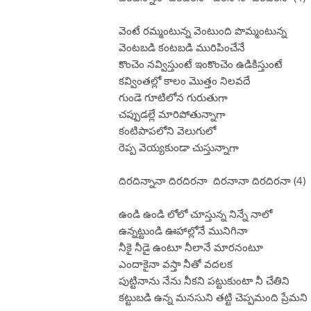
వెంటే రమ్మంటున్న వెంటుంది పొమ్మంటున్న
వెంటబడి కంటబడి మురిపించేనే
కొంచెం నవ్విస్తుంటే ఇంకొంచెం ఉడికిస్తుంటే
కవ్వింతల్లో కాలం మొత్తం నిలవదే
గుండె గూటిలోన గురుతుగా
చప్పుడల్లే మారిపోతున్నాగా
కంటిపాపలోని వెలుగులో
రెప్ప వెయ్యకుండా చుస్తున్నాగా
దిరదిన్నానా దిరదిరనా దిరనానా దిరదిరనా (4)
ఉండి ఉండి లోలో చూస్తున్న నిన్నే నాలో
ఉన్నట్టుండి ఊహాల్లోనే మునిగినా
నీకై నీడై ఉంటూ నీలానే మారనంటూ
ఎందాకైనా వస్తా నీతో వదలక
పుట్టినాను నేను నీకని పట్టుకుంటా నీ చేతిని
కట్టుబడి ఉన్న మనసుని తట్టి చెప్పమంది ప్రేమని