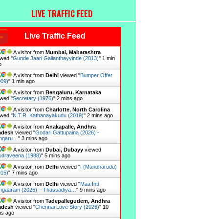
LIVE TRAFFIC FEED
Live Traffic Feed
A visitor from
Mumbai, Maharashtra
wed "
Gunde Jaari Gallanthayyinde (2013)
"
1 min
o
A visitor from
Delhi
viewed "
Bumper Offer
009)
"
1 min ago
A visitor from
Bengaluru, Karnataka
wed "
Secretary (1976)
"
2 mins ago
A visitor from
Charlotte, North Carolina
wed "
N.T.R. Kathanayakudu (2019)
"
2 mins ago
A visitor from
Anakapalle, Andhra
adesh
viewed "
Godari Gattupaina (2026) -
ngaru…
"
3 mins ago
A visitor from
Dubai, Dubayy
viewed
draveena (1988)
"
5 mins ago
A visitor from
Delhi
viewed "
I (Manoharudu)
015)
"
7 mins ago
A visitor from
Delhi
viewed "
Maa Inti
ngaaram (2026) – Thassadiya…
"
9 mins ago
A visitor from
Tadepallegudem, Andhra
adesh
viewed "
Chennai Love Story (2026)
"
10
ns ago