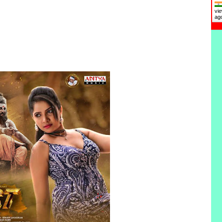
vie
ag