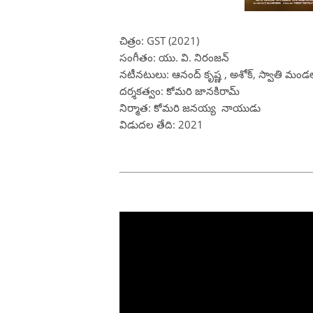
చిత్రం: GST (2021)
సంగీతం: యు. వి. నిరంజన్
నటీనటులు: ఆనంద్ కృష్ణ , అశోక్, స్వాతి మండ
దర్శకత్వం: కోమరి జానకిరామ్
నిర్మాత: కోమరి జనయ్య నాయుడు
విడుదల తేది: 2021