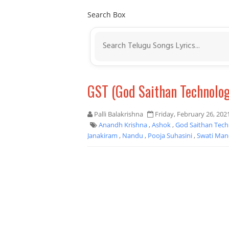
Search Box
GST (God Saithan Technolog
Palli Balakrishna
Friday, February 26, 202
Anandh Krishna
,
Ashok
,
God Saithan Tec
Janakiram
,
Nandu
,
Pooja Suhasini
,
Swati Man