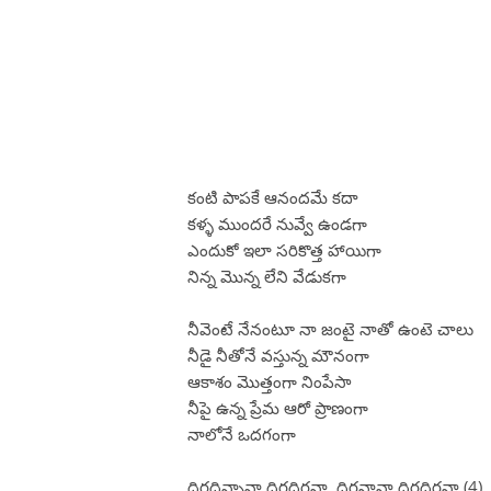
కంటి పాపకే ఆనందమే కదా
కళ్ళ ముందరే నువ్వే ఉండగా
ఎందుకో ఇలా సరికొత్త హాయిగా
నిన్న మొన్న లేని వేడుకగా
నీవెంటే నేనంటూ నా జంటై నాతో ఉంటె చాలు
నీడై నీతోనే వస్తున్న మౌనంగా
ఆకాశం మొత్తంగా నింపేసా
నీపై ఉన్న ప్రేమ ఆరో ప్రాణంగా
నాలోనే ఒదగంగా
దిరదిన్నానా దిరదిరనా దిరనానా దిరదిరనా (4)