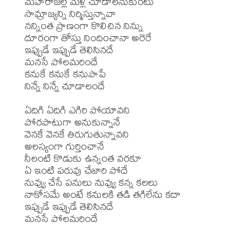
మహారాజల్లె మళ్లి చూడాలనుకుంటు

సామ్రాజ్యన్ని నిర్మిస్తున్నావా

నన్నింత ప్రాణంగా కొలిచిన నిన్ను

దూరంగా తోస్తు నిందించానా అరెరే

ఇప్పుడే ఇప్పుడే తెలిసినదే

మనసే పోలమరిందే

కనుకే కనుకే కనుపాపే

నిన్నే నిన్నే చూడాలందే

ఏదిగి ఏదిగి ఎగిరి పోయావని

పోరపాటుగా అనుకున్నానే

వెనకే వెనకే తిరుగుతున్నావని

అలస్యంగా గుర్తించానే

నీలంటి కొడుకు ఉన్నంత వరకూ

ఏ ఇంటి పరువు చేజారి పోదే

నువ్వు చేసే పనులు నువ్వు కన్న కలలు

నాకోసమే అంటే కనులకి తడి తగిలేను కదా

ఇప్పుడే ఇప్పుడే తెలిసినదే

మనసే పోలమరిందే
