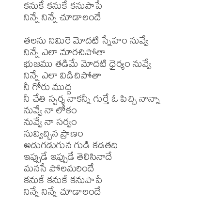
కనుకే కనుకే కనుపాపే

నిన్నే నిన్నే చూడాలందే

తలను నిమిరె మోదటి స్నేహం నువ్వే

నిన్నే ఎలా మారచిపోతా

భుజము తడిమే మోదటి ధైర్యం నువ్వే

నిన్నే ఎలా విడిచిపోతా

నీ గోరు ముద్ద

నీ చేతి స్పర్శ నాకన్నీ గుర్తే ఓ పిచ్చి నాన్నా

నువ్వే నా లోకం

నువ్వే నా సర్వం

నువ్విచ్చిన ప్రాణం

అడుగడుగున గుడి కడతది

ఇప్పుడే ఇప్పుడే తెలిసినాదే

మనసే పోలమరిందే

కనుకే కనుకే కనుపాపే
