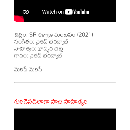
చిత్రం: SR కళ్యాణ మంటపం (2021)

సంగీతం: చైతన్ భరద్వాజ్

సాహిత్యం: భాస్కర భట్ల

గానం: చైతన్ భరద్వాజ్

గుండెసడిలాగా పాట సాహిత్యం