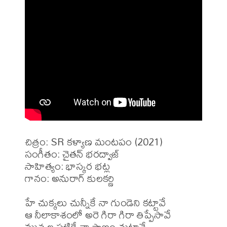
చిత్రం: SR కళ్యాణ మంటపం (2021)

సంగీతం: చైతన్ భరద్వాజ్

సాహిత్యం: భాస్కర భట్ల

గానం: అనురాగ్ కులకర్ణి

హే చుక్కలు చున్నీకే నా గుండెని కట్టావే 

ఆ నీలాకాశంలో అరె గిరా గిరా తిప్పేసావే

మువ్వల పట్టికే నా ప్రాణం చుట్టావే
