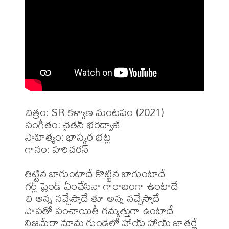
చిత్రం: SR కళ్యాణ మంటపం (2021)

సంగీతం: చైతన్ భరద్వాజ్

సాహిత్యం: భాస్కర భట్ల

గానం: హరిచరన్

తిట్టిన బాగుంటాదే కొట్టిన బాగుంటాదే

గర్ల్ ఫ్రెండ్ ఏంచేసినా గారాబంగా ఉంటాదే

ఛి అన్న నచ్చేస్తాదే తూ అన్న నచ్చేస్తాదే

పాపతో పంచాయితీ గమ్మత్తుగా ఉంటాదే

నిజమేరా మామ గుండెలో హాయ్ హాయ్ జాతర్లే
