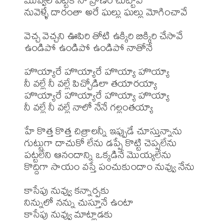
నువెళ్ళే దారంతా అరే ఘల్లు ఘల్లు మోగించావే

వెచ్చ వెచ్చని ఊపిరి తోటి ఉక్కిరి బిక్కిరి చేసావే

ఉండిపో ఉండిపో ఉండిపో నాతోనే

హొయ్యారే హొయ్యారే హొయ్యా హొయ్యా

నీ వల్లే నీ వల్లే పిచ్చోడిలా తయారయ్యా

హొయ్యారే హొయ్యారే హొయ్యా హొయ్యా

నీ వల్లే నీ వల్లే నాలో నేనే గల్లంతయ్యా

హే కొత్త కొత్త చిత్రాలన్నీ ఇప్పుడే చూస్తున్నాను

గుట్టుగా దాచుకో లేను డప్పే కొట్టి చెప్పలేను

పట్టలేని ఆనందాన్ని ఒక్కడినే మొయ్యలేను

కొద్దిగా సాయం వస్తే పంచుకుందాం నువ్వు నేను

కాసేపు నువ్వు కన్నార్పకు 

నిన్నులో నన్ను చుస్తూనే ఉంటా

కాసేపు నువ్వు మాట్లాడకు
