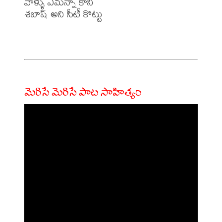
వాళ్ళు ఎమన్నా కానీ

శబాష్ అని సీటీ కొట్టు

మెరిసే మెరిసే పాట సాహిత్యం