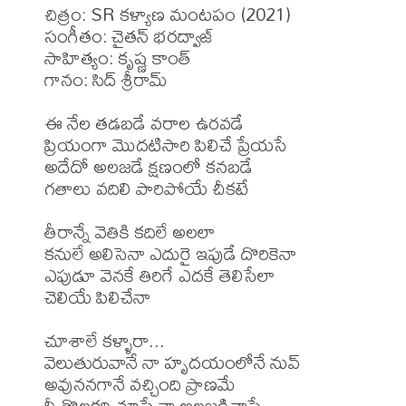
చిత్రం: SR కళ్యాణ మంటపం (2021)

సంగీతం: చైతన్ భరద్వాజ్

సాహిత్యం: కృష్ణ కాంత్

గానం: సిద్ శ్రీరామ్

ఈ నేల తడబడే వరాల ఉరవడే

ప్రియంగా మొదటిసారి పిలిచే ప్రేయసే

అదేదో అలజడే క్షణంలో కనబడే

గతాలు వదిలి పారిపోయే చీకటే

తీరాన్నే వెతికి కదిలే అలలా 

కనులే అలిసెనా ఎదురై ఇపుడే దొరికెనా

ఎపుడూ వెనకే తిరిగే ఎదకే తెలిసేలా

చెలియే పిలిచేనా 

చూశాలే కళ్ళారా...

వెలుతురువానే నా హృదయంలోనే నువ్

అవుననగానే వచ్చింది ప్రాణమే

నీ తొలకరి చూపే నా అలజడినాపే
