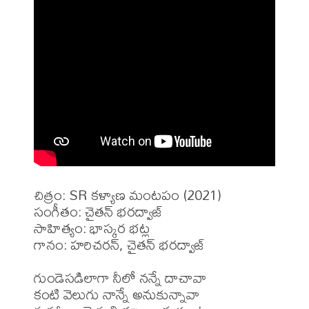
చిత్రం: SR కళ్యాణ మంటపం (2021)

సంగీతం: చైతన్ భరద్వాజ్

సాహిత్యం: భాస్కర భట్ల

గానం: హరిచరన్, చైతన్ భరద్వాజ్

గుండెసడిలాగా నీలో నన్నే దాచావా

కంటి వెలుగు నాన్నే అనుకున్నావా
