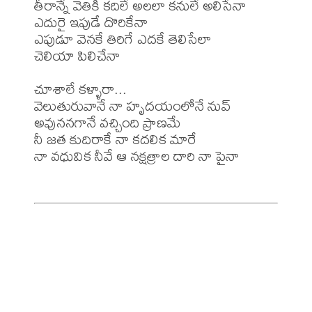
తీరాన్నే వెతికి కదిలే అలలా కనులే అలిసేనా 

ఎదురై ఇపుడే దొరికేనా

ఎపుడూ వెనకే తిరిగే ఎదకే తెలిసేలా

చెలియా పిలిచేనా 

చూశాలే కళ్ళారా...

వెలుతురువానే నా హృదయంలోనే నువ్

అవుననగానే వచ్చింది ప్రాణమే

నీ జత కుదిరాకే నా కదలిక మారే

నా వధువిక నీవే ఆ నక్షత్రాల దారి నా పైనా
