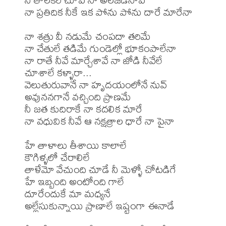
నా ప్రతిదిక నీకే ఇక పోను పోను దారే మారేనా

నా శత్రు వీ నడుమే చంపదా తరిమే

నా చేతులే తడిమే గుండెల్లో భూకంపాలేనా

నా రాతే నీవే మార్చేశావే నా జోడి నీవేలే

చూశాలే కళ్ళారా...

వెలుతురువానే నా హృదయంలోనే నువ్

అవుననగానే వచ్చింది ప్రాణమే

నీ జత కుదిరాకే నా కదలిక మారే

నా వధువిక నీవే ఆ నక్షత్రాల ధారే నా పైనా

హే తాళాలు తీశాయి కాలాలే

కౌగిళ్ళలో చేరాలిలే

తాళేమో వేచుంది చూడే నీ మెళ్ళో చోటడిగే

హే ఇబ్బంది అంటోంది గాలే

దూరేందుకే మా మధ్యనే

అల్లేసుకున్నాయి ప్రాణాలే ఇష్టంగా ఈనాడే
