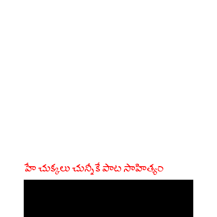
హే చుక్కలు చున్నీకే పాట సాహిత్యం