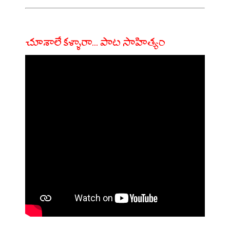
చూశాలే కళ్ళారా... పాట సాహిత్యం