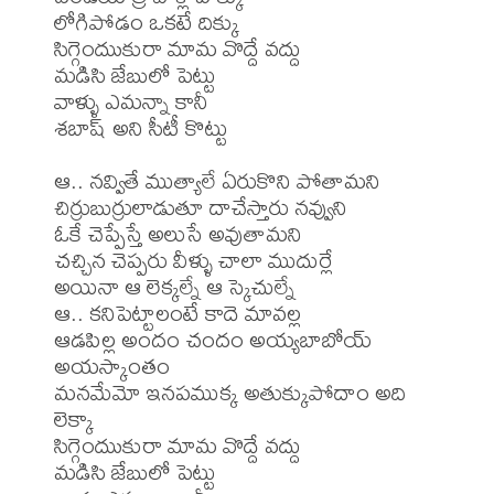
లోగిపోడం ఒకటే దిక్కు

సిగ్గెందుుకురా మామ వొద్దే వద్దు

మడిసి జేబులో పెట్టు

వాళ్ళు ఎమన్నా కానీ

శబాష్ అని సీటీ కొట్టు

ఆ.. నవ్వితే ముత్యాలే ఏరుకొని పోతామని

చిర్రుబుర్రులాడుతూ దాచేస్తారు నవ్వుని

ఓకే చెప్పేస్తే అలుసే అవుతామని

చచ్చిన చెప్పరు వీళ్ళు చాలా ముదుర్లే

అయినా ఆ లెక్కల్నే ఆ స్కెచుల్నే

ఆ.. కనిపెట్టాలంటే కాదె మావల్ల

ఆడపిల్ల అందం చందం అయ్యబాబోయ్ 
అయస్కాంతం

మనమేమో ఇనపముక్క అతుక్కుపోదాం అది 
లెక్కా

సిగ్గెందుుకురా మామ వొద్దే వద్దు

మడిసి జేబులో పెట్టు
