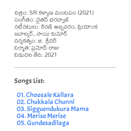
చిత్రం: SR కళ్యాణ మంటపం (2021)

సంగీతం: చైతన్ భరద్వాజ్

నటీనటులు: కిరణ్ అబ్బవరం, ప్రియాంక 
జవాల్కర్, సాయి కుమార్

దర్శకత్వం: జి. శ్రీధర్

నిర్మాత: ప్రమోద్ రాజు

విడుదల తేది: 2021
01. Choosale Kallara
02. Chukkala Chunni
03. Sigguendukura Mama
04. Merise Merise
05. Gundesadilaga