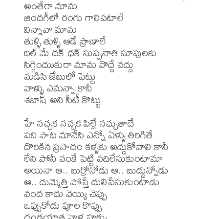
అంతేరా మామ

జిందగీలో రంగు గాలిపటాలే

విన్నావా మామ

తుళ్ళి తుళ్ళి ఆడే ప్రాణాలే

దిల్ మే ధక్ ధక్ సుప్పనాతి సూపులకు

సిగ్గెందుుకురా మామ వొద్దే వద్దు

మడిసి జేబులో పెట్టు

వాళ్ళు ఎమన్నా కానీ

శబాష్ అని సీటీ కొట్టు

హే నచ్చక నచ్చక పిల్లే నచ్చుతాదే

పని పాట మానేసి ఎన్నో ఏళ్ళు తిరిగితే

దొరికిన ప్రసాదం కళ్ళకు అద్దుకోవాలి కానీ

లేని పోనీ వంకే పెట్టి వదిలేసుకుంటామా

అయినా ఆ.. బుర్రోనోడు ఆ.. బుద్దున్నోడు

ఆ.. దుమ్మెత్తి పోస్తే దులిపేసుకుంటాడు

వంద కాదు వెయ్యి చెప్పు

ఒప్పుకోదు పూల కొప్పు

దండయాత్ర వాళ్ల హక్కు
