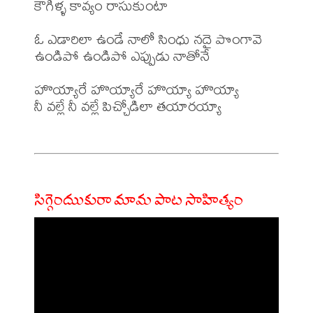
కౌగిళ్ళ కావ్యం రాసుకుంటా

ఓ ఎడారిలా ఉండే నాలో సింధు నదై పొంగావె

ఉండిపో ఉండిపో ఎప్పుడు నాతోనే

హొయ్యారే హొయ్యారే హొయ్యా హొయ్యా

నీ వల్లే నీ వల్లే పిచ్చోడిలా తయారయ్యా

సిగ్గెందుుకురా మామ పాట సాహిత్యం