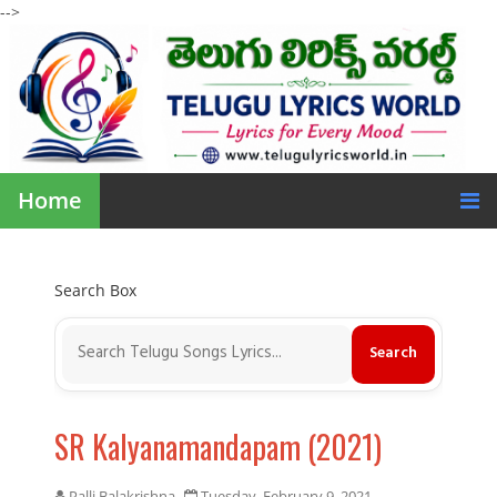
-->
Home
Search Box
SR Kalyanamandapam (2021)
Palli Balakrishna
Tuesday, February 9, 2021