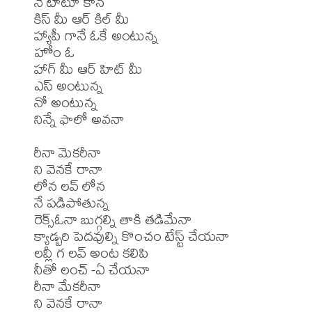
నే టాటూ కాన

కిస్ మీ ఆర్ కిల్ మీ

హ్యాపీ గానే ఓకే అంటున్న

హోం ఓ

హాగ్ మీ ఆర్ హిట్ మీ

ఎస్ అంటున్న

నో అంటున్న

నిన్నే ఫాలో అవనా

రీనా మెకరీనా

ని వెనకే రానా

లోన లవ్ లోన

నే పడిపోతున్న

రెక్స్ఓనా బుగ్గల్ని తాకి తడిమేనా

క్యాడ్బరి పెదవుల్ని కొంచం టేస్ట్ చేయనా

లవ్లీ గ లవ్ అంట కలిపి

నీతో లంచ్ -ఏ చేయనా

రీనా మేకరీనా

ని వెనకే రానా
