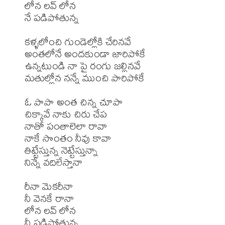
లోన లవ్ లోన

నే పడిపోతున్న

కళ్ళలోంచి గుండెల్లోకి చేరినవే

అంతలోనే అందకుండా జారిపోకే

ఉన్నటుండి నా పై రంగు జల్లినవే

మతుల్లోన నన్నే ముంచి పారిపోకే

ఓ పాపా అంత చిన్న చూపా

చిక్కావే నాకు చిరు చేప

నాతో పంతాలెలా రావా

నాకే సొంతం నీవు కావా

తిట్టేస్తున్న నెట్టేస్తున్నా

నిన్నే వదిలేస్తానా

రీనా మెకరీనా

నీ వెనకే రానా

లోన లవ్ లోన

నీ పడిపోతున్న
