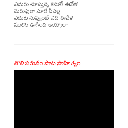
ఎదురు చూస్తున్న కనులే ఈవేళ

మెరుపులా మారే నీవల్ల

ఎదుట నువ్వుంటే ఎద ఈవేళ

మురిసి ఊగింది ఉయ్యాలా

తొలి పరువం పాట సాహిత్యం