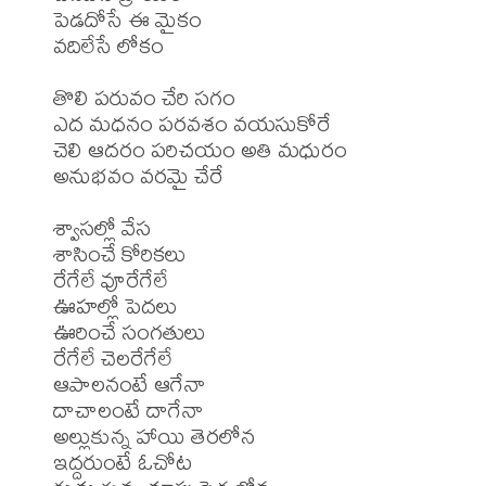
పెడదోసే ఈ మైకం

వదిలేసే లోకం

తొలి పరువం చేరి సగం

ఎద మధనం పరవశం వయసుకోరే

చెలి ఆదరం పరిచయం అతి మధురం

అనుభవం వరమై చేరే

శ్వాసల్లో వేస

శాసించే కోరికలు

రేగేలే వూరేగేలే

ఊహల్లో పెదలు

ఊరించే సంగతులు

రేగేలే చెలరేగేలే

ఆపాలనంటే ఆగేనా

దాచాలంటే దాగేనా

అల్లుకున్న హాయి తెరలోన

ఇద్దరుంటే ఓచోట
