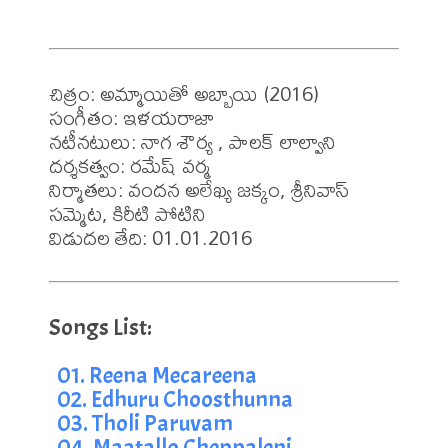
చిత్రం: అమ్మాయితో అబ్బాయి (2016)

సంగీతం: ఇళయరాజా

నటీనటులు: నాగ శౌర్య , పాలక్ లాల్వాని

దర్శకత్వం: రమేష్ వర్మ

నిర్మాతలు: వందన అలేఖ్య జక్కం, శ్రీనివాస్ 
సమ్మెట, కిరీటి పోటిని

విడుదల తేది: 01.01.2016
01. Reena Mecareena
02. Edhuru Choosthunna
03. Tholi Paruvam
04. Maatallo Cheppaleni