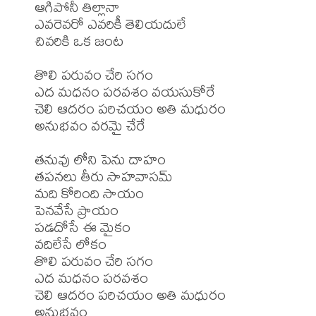
ఆగిపోనీ తిల్లానా

ఎవరెవరో ఎవరికీ తెలియదులే

చివరికి ఒక జంట

తొలి పరువం చేరి సగం

ఎద మధనం పరవశం వయసుకోరే

చెలి ఆదరం పరిచయం అతి మధురం

అనుభవం వరమై చేరే

తనువు లోని పెను దాహం

తపనలు తీరు సాహవాసమ్

మది కోరింది సాయం

పెనవేసే ప్రాయం

పడదోసే ఈ మైకం

వదిలేసే లోకం

తొలి పరువం చేరి సగం

ఎద మధనం పరవశం

చెలి ఆదరం పరిచయం అతి మధురం

అనుభవం
