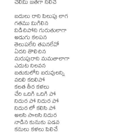
చెలిమి జతగా నిలిచే

బదులు రాని పిలుపు లాగ

గతము మిగిలిన

విడిచిపోని గురుతులాగా

అడుగు కలపన

తెలుపలేని తపనలేవో

ఏదని తొలిచిన

మరుపురాని మమతాలాగా

ఎదుట నిలవన

బతుకులోని బరువులన్ని

వదిలి కదిలిపో

కలత తీర కళలు

చేరి ఒదిగి ఒదిగి పో

నిదుర పో నిదుర పో

నిదుర లో కలిసి పో

అలసి సొలసి నిదుర

నాడిన కునుకు పడవ

కనులు కళలు పిలిచే
