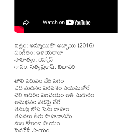
చిత్రం: అమ్మాయితో అబ్బాయి (2016)

సంగీతం: ఇళయరాజా

సాహిత్యం: రెహ్మాన్

గానం: సత్య ప్రకాష్, విభావరి

తొలి పరువం చేరి సగం

ఎద మధనం పరవశం వయసుకోరే

చెలి ఆదరం పరిచయం అతి మధురం

అనుభవం వరమై చేరే

తనువు లోని పెను దాహం

తపనలు తీరు సాహవాసమ్

మది కోరింది సాయం

పెనవేసే ప్రాయం
