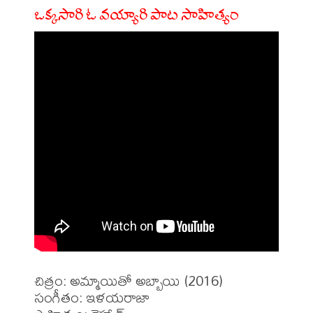
ఒక్కసారి ఓ వయ్యారి పాట సాహిత్యం
చిత్రం: అమ్మాయితో అబ్బాయి (2016)

సంగీతం: ఇళయరాజా
