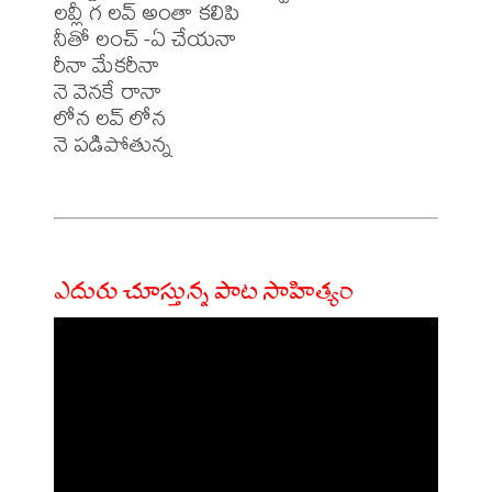
లవ్లీ గ లవ్ అంతా కలిపి

నీతో లంచ్ -ఏ చేయనా

రీనా మేకరీనా

నె వెనకే రానా

లోన లవ్ లోన

నె పడిపోతున్న

ఎదురు చూస్తున్న పాట సాహిత్యం