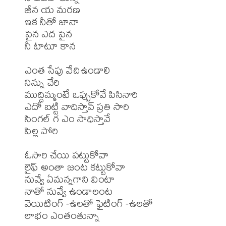
జీన య మరణ

ఇక నీతో జానా

పైన ఎద పైన

నీ టాటూ కాన

ఎంత సేపు వేచిఉండాలి

నిన్ను చేరి

ముద్దిమ్మంటే ఒప్పుకోవే పిసినారి

ఎదో బట్టి వాదిస్తావ్ ప్రతి సారి

సింగల్ గ ఎం సాధిస్తావే

పిల్ల పోరి

ఓసారి చేయి పట్టుకోవా

లైఫ్ అంతా జంట కట్టుకోవా

నువ్వే ఏమన్నగాని వింటా

నాతో నువ్వే ఉండాలంట

వెయిటింగ్ -ఉలతో ఫైటింగ్ -ఉలతో

లాభం ఎంతంతున్నా
