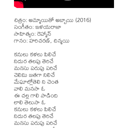
చిత్రం: అమ్మాయితో అబ్బాయి (2016)

సంగీతం: ఇళయరాజా

సాహిత్యం: రెహ్మాన్

గానం: హరిచరణ్, చిన్మయి

కనులు కళలు పిలిచే

నిదుర తలపు తెరిచే

మనసు పరుపు పరిచే

చెలిమి జతగా నిలిచే

మేఘాల్లోతెలి ని చెంత

వాలి మనసా ఓ

ఈ చల్ల గాలి పాడింది

లాలి తెలుసా ఓ

కనులు కళలు పిలిచే

నిదుర తలపు తెరిచే

మనసు పరుపు పరిచే
