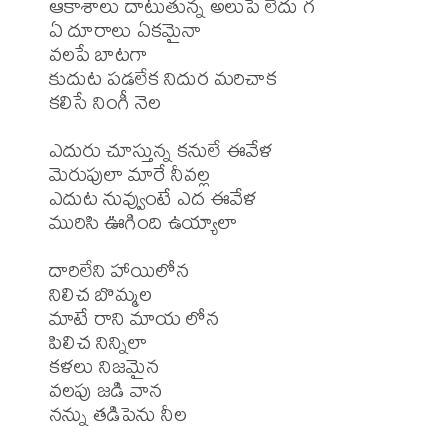
ఆకాశాలు దాటుతున్న అలుపే లేదు గ

ఏ దూరాలు ఏకమైనా

వలపే బాటగా

కుదుట పడలేక నిదుర మరిచాక

కలిసే నింగీ నెల

ఎదురు చూస్తున్న కనులే ఈవేళ

మెరుపులా మారే నీవల్ల

ఎదుట నువ్వుంటే ఎద ఈవేళ

మురిసి ఊగింది ఉయ్యాలా

దారిలేని హాయిలోన

నిలిచ బొమ్మల

మాటే రాని మాయ లోన

పిలిచ నిన్నిలా

కళలు నిజమైన

వలపు జడి వాన

నన్ను తడిపెను నీల
