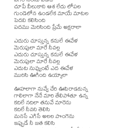
చూపే వీలుకాని ఆశ లేదు లోపల

గుండెలోన ఉండలేక మాయే మాటల

పెదవి కలిసింది

పదము మెరిసింది ప్రేమే అక్షరాలా

ఎదురు చూస్తున్న కనులే ఈవేళ

మెరుపులా మారే నీవల్ల

ఎదురు చూస్తున్న కనులే ఈవేళ

మెరుపులా మారే నీవల్ల

ఎదుట నువ్వుంటే ఎద ఈవేళ

మురిసి ఊగింది ఉయ్యాలా

ఊహలాగా నువ్వే చేరి ఊపిరాడకున్న

గాలిలాగా నేనే మారి తేలిపోతూ ఉన్న

కదిలే నదిలా తనువే మారెను

కదిలే నీవని తెలిసి

మనసే ఎగిసే అలల పొంగెను

ఇప్పుడే నీ జత కలిసి
