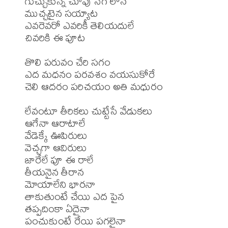
గుచ్చుకున్న చూపు సెగ లోన

ముచ్చటైన సయ్యాట

ఎవరెవరో ఎవరికీ తెలియదులే

చివరికి ఈ పూట

తొలి పరువం చేరి సగం

ఎద మధనం పరవశం వయసుకోరే

చెలి ఆదరం పరిచయం అతి మధురం

లేవంటూ తీరికలు చుట్టేసే వేడుకలు

ఆగేనా ఆరాటాలే

వేడెక్కే ఊపిరులు

వెచ్చగా ఆవిరులు

జారేలే పూ ఈ రాలే

తీయనైన తీరాన

మోయాలేని భారనా

తాకుతుంటే చేయి ఎద పైన

తప్పదింకా ఏదైనా

పంచుకుంటే రేయి పగలైనా
