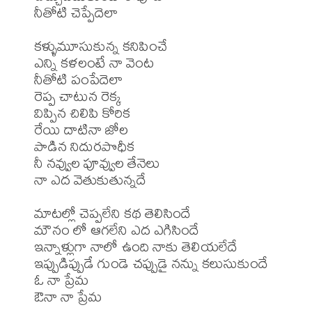
నీతోటి చెప్పేదెలా

కళ్ళుమూసుకున్న కనిపించే

ఎన్ని కళలంటే నా వెంట

నీతోటి పంపేదెలా

రెప్ప చాటున రెక్క

విప్పిన చిలిపి కోరిక

రేయి దాటినా జోల

పాడిన నిదురపొధీక

నీ నవ్వుల పూవ్వుల తేనెలు

నా ఎద వెతుకుతున్నదే

మాటల్లో చెప్పలేని కథ తెలిసిందే

మౌనం లో ఆగలేని ఎద ఎగిసిందే

ఇన్నాళ్లుగా నాలో ఉంది నాకు తెలియలేదే

ఇప్పుడిప్పుడే గుండె చప్పుడై నన్ను కలుసుకుందే

ఓ నా ప్రేమ

ఔనా నా ప్రేమ
