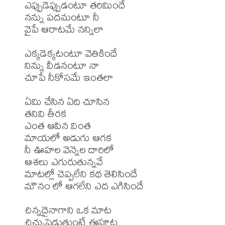
ఎప్పుడెప్పుడంటూ తరిమిందే

నన్ను పదమంటూ నీ

వైపే ఆరాటమే నన్నిలా

ఎక్కడెక్కటంటూ వెతికిందే

నిన్ను వీడనంటూ నా

చూపే నీకోసమే ఇంతలా

ఏమి చేసిన ఏది చూసిన

తనివి తీరక

ఎంత ఆపిన వింత

మాయలో అడుగు ఆగక

నీ ఊహల వెన్నెల దారిలో

ఆశలు ఎగురుతున్నవే

మాటల్లో చెప్పలేని కథ తెలిసిందే

మౌనం లో ఆగలేని ఎద ఎగిసిందే

చిన్నదైనాగాని ఒక మాట

చిచ్చుపెడుతుంటే ఈపూట
