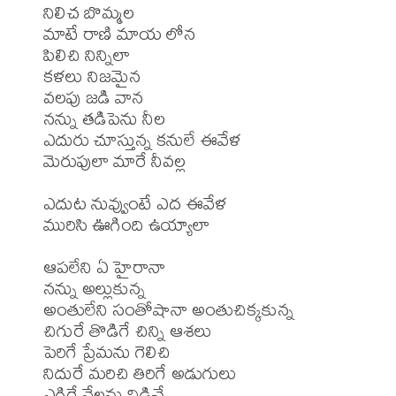
నిలిచ బొమ్మల

మాటే రాణి మాయ లోన

పిలిచి నిన్నిలా

కళలు నిజమైన

వలపు జడి వాన

నన్ను తడిపెను నీల

ఎదురు చూస్తున్న కనులే ఈవేళ

మెరుపులా మారే నీవల్ల

ఎదుట నువ్వుంటే ఎద ఈవేళ

మురిసి ఊగింది ఉయ్యాలా

ఆపలేని ఏ హైరానా

నన్ను అల్లుకున్న

అంతులేని సంతోషానా అంతుచిక్కకున్న

చిగురే తొడిగే చిన్ని ఆశలు

పెరిగే ప్రేమను గెలిచి

నిదురే మరిచి తిరిగే అడుగులు

ఎగిరే నేలను విడిచే
