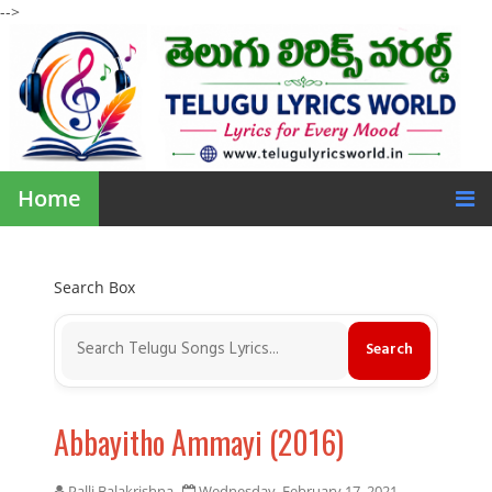
-->
Home
Search Box
Abbayitho Ammayi (2016)
Palli Balakrishna
Wednesday, February 17, 2021