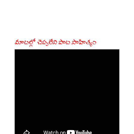
మాటల్లో చెప్పలేని పాట సాహిత్యం