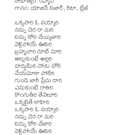
సాహిత్యం: రెహ్మాన్

గానం: యాజిన్ నిజార్, రీటా, బ్లేజ్

ఒక్కసారి ఓ వయ్యారి

నన్ను చెర రా మరి

నిన్ను కోరి చేయ్యిజారి

వెళ్లిపోయే ఊపిరి

బ్రహ్మచారి రూట్ మారి

అల్లుకుంటే అల్లరి

హద్దుమీరి సోకు చోరీ

చేయమాకా పోకిరి

గుండె జారీ ప్రేమ దారి

ఎనుకుంటే రాతిరి

కొంగుతీరి తేనెలూరి

ఒక్కటైతే లాహిరి

ఒక్కసారి ఓ వయ్యారి

నన్ను చెర రా మరి

నిన్ను కోరి చేజారి

వెళ్లిపోయే ఊపిరి
