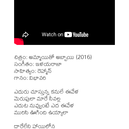
చిత్రం: అమ్మాయితో అబ్బాయి (2016)

సంగీతం: ఇళయరాజా

సాహిత్యం: రెహ్మాన్

గానం: విభావరి

ఎదురు చూస్తున్న కనులే ఈవేళ

మెరుపులా మారే నీవల్ల

ఎదుట నువ్వుంటే ఎద ఈవేళ

మురిసి ఊగింది ఉయ్యాలా

దారేలేని హాయిలోన
