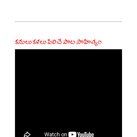
కనులు కళలు పిలిచే పాట సాహిత్యం