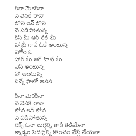
రీనా మెకరీనా

నె వెనకే రానా

లోన లవ్ లోన

నె పడిపోతున్న

కిస్ మీ ఆర్ కిల్ మీ

హ్యాపీ గానే ఓకే అంటున్న

హోం ఓ

హాగ్ మీ ఆర్ హిట్ మీ

ఎస్ అంటున్న

నో అంటున్న

నిన్నే ఫాలో అవన

రీనా మెకరీనా

నె వెనకే రానా

లోన లవ్ లోన

నె పడిపోతున్న

రెక్స్ ఓనా బుగ్గల్ని తాకి తడిమేనా

క్యాడ్బరి పెదవుల్ని కొంచం టేస్ట్ చేయనా
