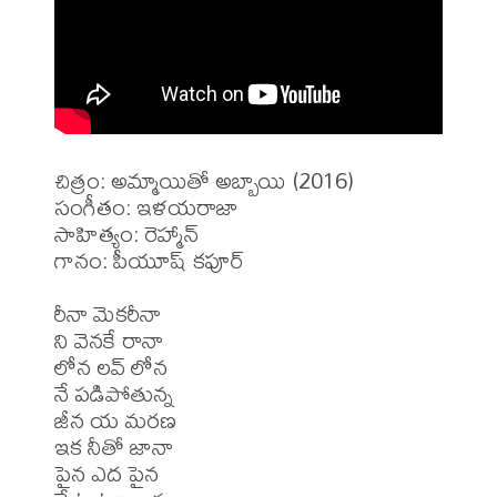
చిత్రం: అమ్మాయితో అబ్బాయి (2016)

సంగీతం: ఇళయరాజా

సాహిత్యం: రెహ్మాన్

గానం: పీయూష్ కపూర్

రీనా మెకరీనా

ని వెనకే రానా

లోన లవ్ లోన

నే పడిపోతున్న

జీన య మరణ

ఇక నీతో జానా

పైన ఎద పైన
