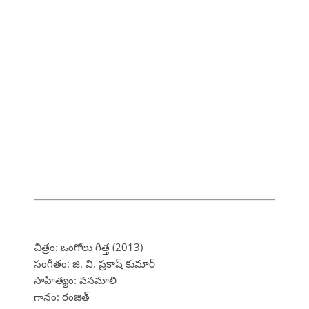
చిత్రం: ఒంగోలు గిత్త (2013)
సంగీతం: జి. వి. ప్రకాష్ కుమార్
సాహిత్యం: వనమాలి
గానం: రంజిత్