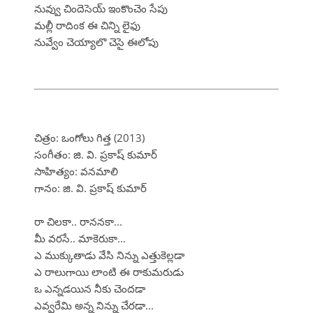
నువ్వు చిందెసెయ్ ఇంకొంచెం సేపు
మల్లీ రాదింక ఈ చిన్ని లైఫు
నువ్వేం చెయ్యాలొ చెసై ఈలోపు
చిత్రం: ఒంగోలు గిత్త (2013)
సంగీతం: జి. వి. ప్రకాష్ కుమార్
సాహిత్యం: వనమాలి
గానం: జి. వి. ప్రకాష్ కుమార్
రా చిలకా.. రాననకా...
మీ వరసే.. మాకెరుకా...
ఎ ముక్కుతాడు వేసి నిన్ను ఎత్తుకెల్లడా
ఎ రాలుగాయి లాంటి ఈ రాకుమరుడు
ఒ ఎన్నడయిన నీకు చెందడా
ఎవ్వరేమి అన్న నిన్ను చేరడా...