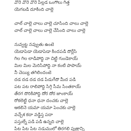
వొరె వొరె వొరె పిల్లడ ఒంగొలు గిత్త
యెగబడి దూకింది చాల్లె
చాల్ చాల్లె చాలు చాల్లె చూసింది చాలు చాల్లె
చాల్ చాల్లె చాలు చాల్లె చేసింది చాలు చాల్లె
నువ్వట్ట నవ్వుతు ఉంటె
యెడాపెడా యెడాపెడా కిందపడి దొర్లేసి
గిల గిల లాడిపోద్ది నా చిట్టి గుండెకాయ్
మిల మిల మెరిసిపోద్ది నా కంటి పాపాయ్
నీ చెయ్యి తగిలిందంటె
దడ దడ దడ దడ పిడుగేదొ మీద పడి
పట పట రాలిపోద్ది సిగ్గి సీమ సింతకాయ్
తేరగ దొరికిపోద్ది దోర దోర జాంకాయ్
రోకలెట్టి ధనా ధనా దంచకు చాల్లె
ఆకలినె యమా యమా పెంచకు చాల్లె
వచ్చేశ కదా వడ్డిస్త పదా
పస్తుల్నే పడి పడి ఉన్నది చాల్లె
పిట పిట పిట నడుములో తిరగలి పుత్రాన్ని