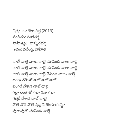
చిత్రం: ఒంగోలు గిత్త (2013)
సంగీతం: మణిశర్మ
సాహిత్యం: భాస్కరభట్ల
గానం: నరేంద్ర, సాహితి
చాల్ చాల్లె చాలు చాల్లె చూసింది చాలు చాల్లె
చాల్ చాల్లె చాలు చాల్లె చూసింది చాలు చాల్లె
చాల్ చాల్లె చాలు చాల్లె చేసింది చాలు చాల్లె
లంగా వోనితో అబో అబో అబో
లంగరే వేశావె చాల్ చాల్లె
గల్లా లుంగితో గబా గబా గబా
గత్తరే చేశావె చాల్ చాల్లె
వొలె వొలె వొలె పుల్లటి గోంగూర కట్టా
పులుపుతొ చంపింది చాల్లె