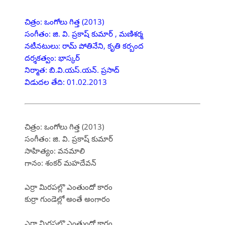
చిత్రం: ఒంగోలు గిత్త (2013)
సంగీతం: జి. వి. ప్రకాష్ కుమార్ , మణిశర్మ
నటీనటులు: రామ్ పోతినేని, కృతి కర్బంద
దర్శకత్వం: భాస్కర్
నిర్మాత: బి.వి.యస్.యన్. ప్రసాద్
విడుదల తేది: 01.02.2013
చిత్రం: ఒంగోలు గిత్త (2013)
సంగీతం: జి. వి. ప్రకాష్ కుమార్
సాహిత్యం: వనమాలి
గానం: శంకర్ మహదేవన్
ఎర్రా మిరపల్లొ ఎంతుందో కారం
కుర్రా గుండెల్లో అంతే అంగారం
ఎర్రా మిరపల్లొ ఎంతుందో కారం