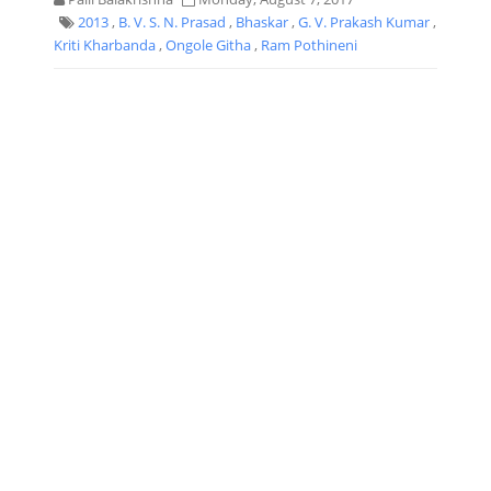
2013
,
B. V. S. N. Prasad
,
Bhaskar
,
G. V. Prakash Kumar
,
Kriti Kharbanda
,
Ongole Githa
,
Ram Pothineni