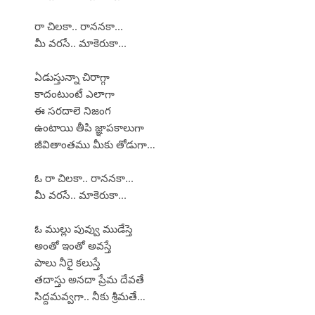
రా చిలకా.. రాననకా...
మీ వరసే.. మాకెరుకా...
ఏడుస్తున్నా చిరాగ్గా
కాదంటుంటే ఎలాగా
ఈ సరదాలె నిజంగ
ఉంటాయి తీపి జ్ఞాపకాలుగా
జీవితాంతము మీకు తోడుగా…
ఓ రా చిలకా.. రాననకా...
మీ వరసే.. మాకెరుకా...
ఓ ముల్లు పువ్వు ముడేస్తె
అంతో ఇంతో అవస్తే
పాలు నీరై కలుస్తే
తదాస్తు అనదా ప్రేమ దేవతే
సిద్దమవ్వగా.. నీకు శ్రీమతే…