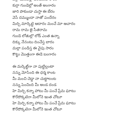
కుర్రా గుండెల్లో అంతే అంగారం
జారి పొకుండా చుస్తా ఈ బేరం
వెసే దమ్ముందా నాతో పందేరం
మిర్చి మార్కెట్టె ఆదారం మంచే మా ఆచారం
రామ రామ జై సీతరామ
గుండె లోతుల్లొ లోడ్ ఎంత ఉన్నా
దిక్కు నేనంటు దించేస్త బారం
మల్లా పండిస్త ఈ వైపు సారం
కొట్టు మొత్తంగా ఈడె బంగారం
ఈ మర్కెట్టేగా నా పుట్టిల్లంటా
నన్ను మోసింది ఈ ధర్మ కాంట
మీ మంచి చెడ్డా నా చుట్టాలంట
నన్ను పెంచింది మీ అండ దండ
హె మిర్చి కన్నా హాటు మీ పంచే ప్రేమ ఘాటు
కొరేదొక్కటెగా మీలోనె ఇంత చోటూ
హె మిర్చి కన్నా హాటు మీ పంచే ప్రేమ ఘాటు
కొరేదొక్కటెగా మీలోనె ఇంత చోటూ