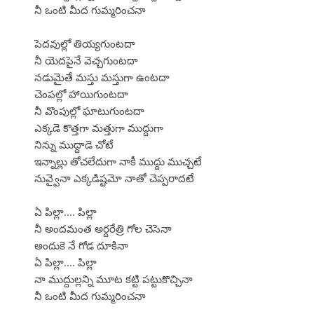
నీ ఒంటి మీద గుమ్మరించనా
పెదవుల్లో తియ్యగుంటదా
నీ యెదపైనే వెచ్చగుంటదా
నడుమైతే మస్తు మస్తుగా ఉంటదా
చెంపల్లో హాయిగుంటదా
నీ వొంపుల్లో ఘాటుగుంటదా
ఎక్కడె కొత్తగా మత్తుగా ముద్దుగా
నిన్ను ముద్దాడె చోటే
ఇన్నాల్లు తోచలేదుగా నాకీ ముద్దు ముచ్చటే
నువ్వైనా ఎక్కడిష్టమో నాతో చెప్పరాదటే
ఏ పిల్లా.... పిల్లా
నీ అందమంత అర్దరేత్రి గోల చెసెనా
అందుకె నే గోడ దూకినా
ఏ పిల్లా.... పిల్లా
నా ముద్దుల్లన్ని మూట కట్టి పట్టుకొచ్చినా
నీ ఒంటి మీద గుమ్మరించనా