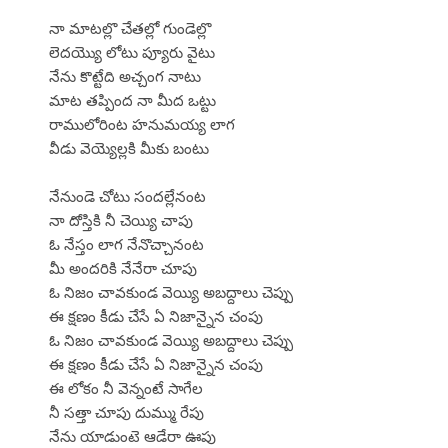
నా మాటల్లొ చేతల్లో గుండెల్లొ
లెదయ్యొ లోటు ప్యూరు వైటు
నేను కొట్టేది అచ్చంగ నాటు
మాట తప్పింద నా మీద ఒట్టు
రాములోరింట హనుమయ్య లాగ
వీడు వెయ్యెల్లకి మీకు బంటు
నేనుండె చోటు సందల్లేనంట
నా దోస్తికి నీ చెయ్యి చాపు
ఓ నేస్తం లాగ నేనొచ్చానంట
మీ అందరికి నేనేరా చూపు
ఓ నిజం చావకుండ వెయ్యి అబద్దాలు చెప్పు
ఈ క్షణం కీడు చేసే ఏ నిజాన్నైన చంపు
ఓ నిజం చావకుండ వెయ్యి అబద్దాలు చెప్పు
ఈ క్షణం కీడు చేసే ఏ నిజాన్నైన చంపు
ఈ లోకం నీ వెన్నంటే సాగేల
నీ సత్తా చూపు దుమ్ము రేపు
నేను యాడుంటె ఆడేరా ఊపు