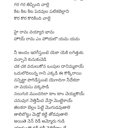
గర గర తిప్పింది చాల్లె
కిట కిట కిట పెదవుల పటికబెల్లాని
కొర కొర కొరికింది చాల్లె
హై రామ వయ్యారి భామ
హొయ్ రామ ఎం హొయలొ యమ యమ
నీ అందం ఇరగేస్తుంటె యెకా యెకి లగెత్తుకు
వచ్చానె కునుకుచెడి
చక చక వదులుకోన ఒంపుల దానిమ్మకాయ్
ఒదులొదిలున్న గాని ఎక్కడి ఈ కొక్కిరాయి
నన్నిట్టా పొగిడేస్తుంటె యెగాదిగా నీదేకదా
నా వయసు వక్కపొడి
నలుగురి ముందరిలా టాం టాం చెయ్యకొయ్
చనువుగ నెత్తిమీద వేస్తా మొట్టికాయ్
జీలకరా బెల్లం పెట్టి మొగుడవుతాలె
తాలిబొట్టు మెడ్లో కట్టి తోడవుతాలె
అయితె నెన్ రెడీ అమ్మోరు గుడి
యాడుందొ గల్లీ గల్లీ వెతికేద్దాం లే