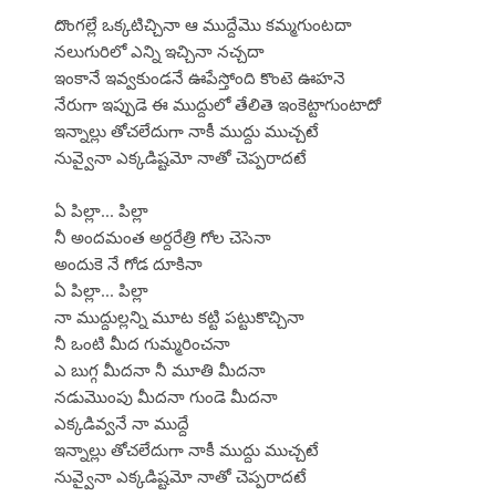
దొంగల్లే ఒక్కటిచ్చినా ఆ ముద్దేమొ కమ్మగుంటదా
నలుగురిలో ఎన్ని ఇచ్చినా నచ్చదా
ఇంకానే ఇవ్వకుండనే ఊపేస్తోంది కొంటె ఊహనె
నేరుగా ఇప్పుడె ఈ ముద్దులో తేలితె ఇంకెట్టాగుంటాదో
ఇన్నాల్లు తోచలేదుగా నాకీ ముద్దు ముచ్చటే
నువ్వైనా ఎక్కడిష్టమో నాతో చెప్పరాదటే
ఏ పిల్లా... పిల్లా
నీ అందమంత అర్దరేత్రి గోల చెసెనా
అందుకె నే గోడ దూకినా
ఏ పిల్లా... పిల్లా
నా ముద్దుల్లన్ని మూట కట్టి పట్టుకొచ్చినా
నీ ఒంటి మీద గుమ్మరించనా
ఎ బుగ్గ మీదనా నీ మూతి మీదనా
నడుమొంపు మీదనా గుండె మీదనా
ఎక్కడివ్వనే నా ముద్దే
ఇన్నాల్లు తోచలేదుగా నాకీ ముద్దు ముచ్చటే
నువ్వైనా ఎక్కడిష్టమో నాతో చెప్పరాదటే