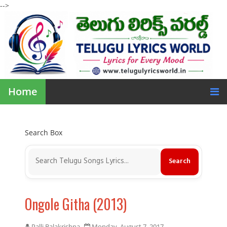
-->
Home
Search Box
Ongole Githa (2013)
Palli Balakrishna
Monday, August 7, 2017