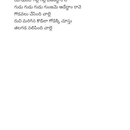
గుడు గుడు గుడు గుంజమె ఆడేద్దాం రావె
గొడవలు చేసింది చాల్లె
రుచి మరిగిన కొడిలా గోడెక్కి చూస్తు
తలగడ నలిపింది చాల్లె