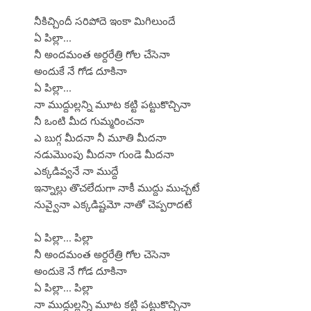
నీకిచ్చిందీ సరిపోదె ఇంకా మిగిలుందే
ఏ పిల్లా...
నీ అందమంత అర్దరేత్రి గోల చేసెనా
అందుకే నే గోడ దూకినా
ఏ పిల్లా...
నా ముద్దుల్లన్ని మూట కట్టి పట్టుకొచ్చినా
నీ ఒంటి మీద గుమ్మరించనా
ఎ బుగ్గ మీదనా నీ మూతి మీదనా
నడుమొంపు మీదనా గుండె మీదనా
ఎక్కడివ్వనే నా ముద్దే
ఇన్నాల్లు తొచలేదుగా నాకీ ముద్దు ముచ్చటే
నువ్వైనా ఎక్కడిష్టమో నాతో చెప్పరాదటే
ఏ పిల్లా... పిల్లా
నీ అందమంత అర్దరేత్రి గోల చెసెనా
అందుకె నే గోడ దూకినా
ఏ పిల్లా... పిల్లా
నా ముద్దుల్లన్ని మూట కట్టి పట్టుకొచ్చినా