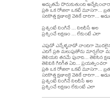
అద్భుతమే దొరుకుతుంది అన్వేషించారా
ప్రతి ఒక రోజిలా ఒకటే మూసగా... బ్
సరికొత్త క్షణాలకై వెతికే దారిగా... అ
ప్రశ్నంటే నింగినే ... నిలదీసే అల 

ప్రశ్నించే లక్షణం ... లేకుంటే ఎలా 

ఎపుడో ఎన్నేళ్ళనాడో నాందిగా మొదలైన
ఎదిగే ప్రతి మలుపుతోను మార్చలేదా మ
తెలియని తనమే పునాది... తెలిసిన క్ష
తెలివికి గిరిగీత ఏది... ప్రయత్నించరా 

ప్రతి ఒక రోజిలా ఒకటే మూసగా... బ్
సరికొత్త క్షణాలకై వెతికే దారిగా... అ
ప్రశ్నంటే నింగినే నిలదీసే అల 
