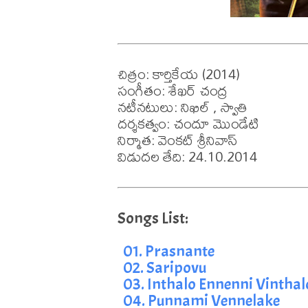
చిత్రం: కార్తికేయ (2014)

సంగీతం: శేఖర్ చంద్ర

నటీనటులు: నిఖిల్ , స్వాతి

దర్శకత్వం: చందూ మొండేటి

నిర్మాత: వెంకట్ శ్రీనివాస్

విడుదల తేది: 24.10.2014
01. Prasnante
02. Saripovu
03. Inthalo Ennenni Vinthal
04. Punnami Vennelake