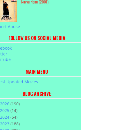
Nuvvu Nenu (2001)
port Abuse
FOLLOW US ON SOCIAL MEDIA
cebook
tter
uTube
MAIN MENU
est Updated Movies
BLOG ARCHIVE
2026
(190)
2025
(14)
2024
(54)
2023
(188)