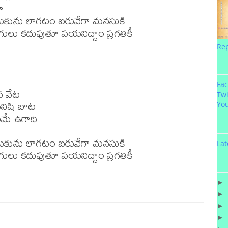
 

రతుకును లాగటం బరువేగా మనసుకి 

డుగులు కదుపుతూ పయనిద్దాం ప్రగతికీ 

Re
Fa
 వేట 

Twi
నిషి బాట 

Yo
ణమే ఉగాది 

రతుకును లాగటం బరువేగా మనసుకి 

Lat
డుగులు కదుపుతూ పయనిద్దాం ప్రగతికీ 

►
►
►
►