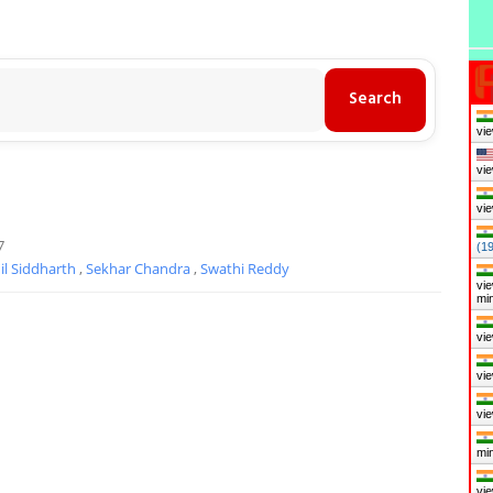
vie
vie
vie
7
(1
il Siddharth
,
Sekhar Chandra
,
Swathi Reddy
vie
mi
vie
vie
vie
mi
vie