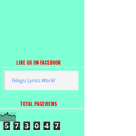
LIKE US ON FACEBOOK
Telugu Lyrics World
TOTAL PAGEVIEWS
5
7
3
0
4
7