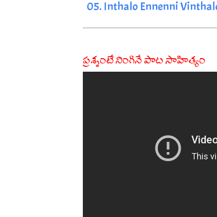
05. Inthalo Ennenni Vinthal
ప్రశ్నంటే నింగినే పాట సాహిత్యం