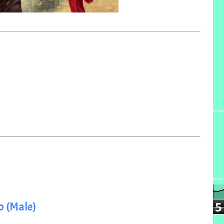
5
o (Male)