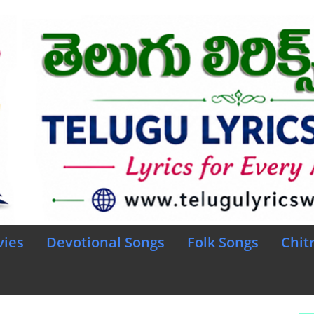
vies
Devotional Songs
Folk Songs
Chit