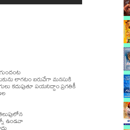
ాగుందంట 

రతుకును లాగటం బరువేగా మనసుకి 

డుగులు కదుపుతూ పయనిద్దాం ప్రగతికీ 

అల 

తెలుపులోన 

నో ఉండవా 

దు 
