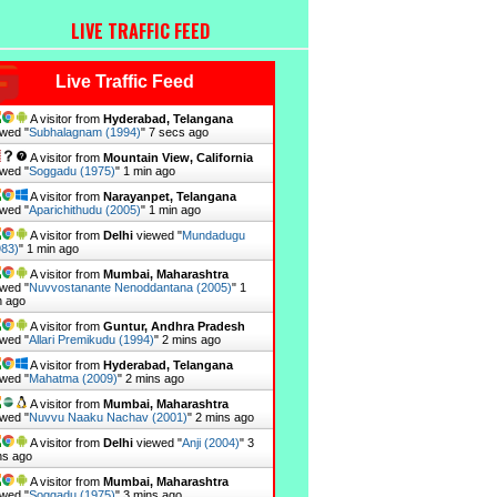
LIVE TRAFFIC FEED
Live Traffic Feed
A visitor from
Hyderabad, Telangana
wed "
Subhalagnam (1994)
"
8 secs ago
A visitor from
Mountain View, California
wed "
Soggadu (1975)
"
1 min ago
A visitor from
Narayanpet, Telangana
wed "
Aparichithudu (2005)
"
1 min ago
A visitor from
Delhi
viewed "
Mundadugu
983)
"
1 min ago
A visitor from
Mumbai, Maharashtra
wed "
Nuvvostanante Nenoddantana (2005)
"
1
n ago
A visitor from
Guntur, Andhra Pradesh
wed "
Allari Premikudu (1994)
"
2 mins ago
A visitor from
Hyderabad, Telangana
wed "
Mahatma (2009)
"
2 mins ago
A visitor from
Mumbai, Maharashtra
wed "
Nuvvu Naaku Nachav (2001)
"
2 mins ago
A visitor from
Delhi
viewed "
Anji (2004)
"
3
ns ago
A visitor from
Mumbai, Maharashtra
wed "
Soggadu (1975)
"
3 mins ago