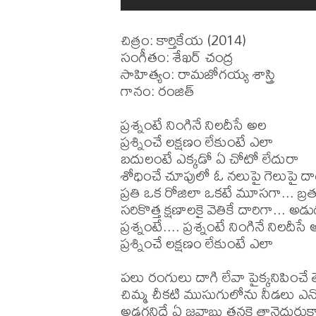
చిత్రం: కార్తికేయ (2014)

సంగీతం: శేఖర్ చంద్ర

సాహిత్యం: రామజోగయ్య శాస్త్రి

గానం: రంజిత్

ప్రశ్నంటే నింగినే నిలదీసే అల 

ప్రశ్నించే లక్షణం లేకుంటే ఎలా 

బదులంటే ఎక్కడో ఏ చోటో లేదురా 

శోధించే చూపులో ఓ నలుపై గెలుపై ద
ప్రతి ఒక రోజిలా ఒకటే మూసగా... బ్
సరికొత్త క్షణాలకై వెతికే దారిగా... అ
ప్రశ్నంటే.... ప్రశ్నంటే నింగినే నిలదీసే 
ప్రశ్నించే లక్షణం లేకుంటే ఎలా 

పలు రంగులు దాగి లేవా పైక్కనిపించే 
చిమ్మ చీకటి ముసుగులోను నీడలు ఎన్
అడగనిదే ఏ జవాబు తనకై తానెదురుకా