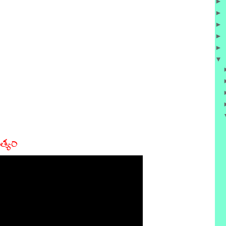
►
►
►
►
►
▼
త్యం