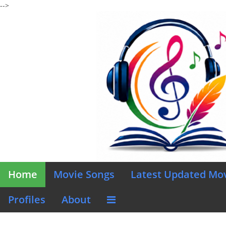
-->
Home
Movie Songs
Latest Updated Mo
Profiles
About