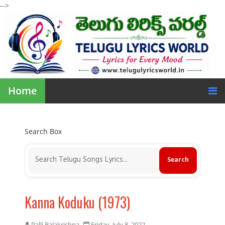
-->
Home
Search Box
Kanna Koduku (1973)
Palli Balakrishna
Friday, July 8, 2022