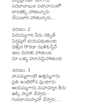
సరదాబాబుల సహవాసంలో

దారితప్పి పోతున్నారు

చేయిజారి పోతున్నారు....

చరణం: 2

పెదయ్యగారి పేరు చెప్పితే

పెద్దపులే భయపడుతుంది

ఛెళ్లున కొరడా ఝళిపిస్తేనే

ఇలు దదరిలి పోతుంది

మా ఒళ్ళు హూనమైపోతుంది

చరణం: 3

పాపమ్మలాంటి అత్తమ్మగారు

ప్రతి ఇంటిలోన వుంటారు 

ఆయమ్మగారు మహమ్మారి తీరు

అన్నీ స్వాహా చేస్తారు -

గుటకాయస్వాహా చేస్తారు ...
