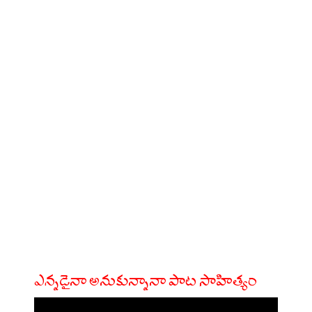
ఎన్నడైనా అనుకున్నానా పాట సాహిత్యం