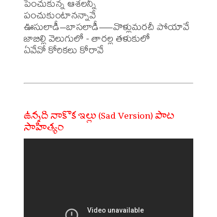
పెంచుకున్న ఆశలన్నీ

పంచుకుంటానన్నావే

ఊసులాడీ–బాసలాడీ—వొళ్లుమరచీ పోయావే

జాబిల్లి వెలుగులో - తారల్ల తళుకులో

ఏవేవో కోరికలు కోరావే

ఉన్నది నాకొక ఇల్లు (Sad Version) పాట
సాహిత్యం