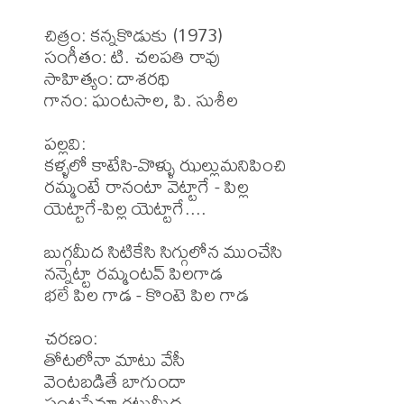
చిత్రం: కన్నకొడుకు (1973)

సంగీతం: టి. చలపతి రావు

సాహిత్యం: దాశరథి 

గానం: ఘంటసాల, పి. సుశీల 

పల్లవి:

కళ్ళలో కాటేసి-వొళ్ళు ఝల్లుమనిపించి

రమ్మంటే రానంటా వెట్టాగే - పిల్ల

యెట్టాగే-పిల్ల యెట్టాగే....

బుగ్గమీద సిటికేసి సిగ్గులోన ముంచేసి

నన్నెట్టా రమ్మంటవ్ పిలగాడ

భలే పిల గాడ - కొంటె పిల గాడ

చరణం:

తోటలోనా మాటు వేసీ

వెంటబడితే బాగుందా 

పంటసేనూ గట్టుమీద
