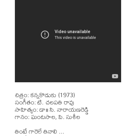
చిత్రం: కన్నకొడుకు (1973)

సంగీతం: టి. చలపతి రావు

సాహిత్యం: డా॥ సి. నారాయణరెడ్డి 

గానం: ఘంటసాల, పి. సుశీల

తింటే గారెలే తినాలి ...
