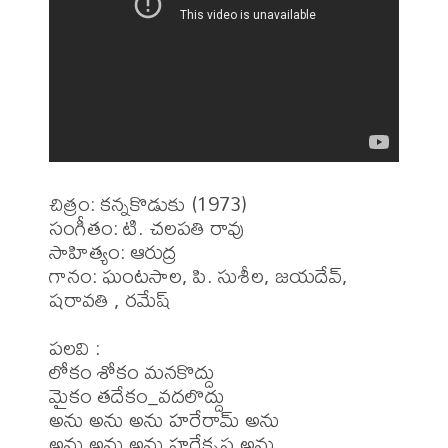
చిత్రం: కన్నకొడుకు (1973)

సంగీతం: టి. చలపతి రావు

సాహిత్యం: ఆరుద్ర 

గానం: ఘంటసాల, పి. సుశీల, జయదేవ్, 
షరావతి , రమేష్ 

పలవి : 

లోకం శోకం మనకొద్దు

మైకం తదేకం_వదలొద్దు 

అను అను అను హరేరామ్ అను

అను అను అను హరేకృష్ణ అను
