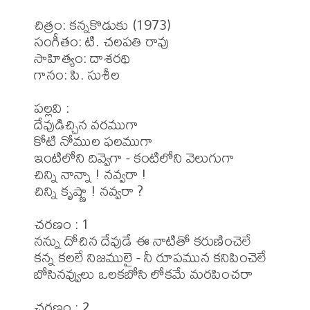
చిత్రం: కన్నకొడుకు (1973)

సంగీతం: టి. చలపతి రావు

సాహిత్యం: దాశరథి 

గానం: పి. సుశీల

పల్లవి : 

దేవుడిచ్చిన వరముగా

కోటి నోముల ఫలముగా

ఇంటిలోని దివ్వెగా - కంటిలోని వెలుగుగా

చిన్ని నాన్నా ! నవ్వరా !

చిన్ని కృష్ణా ! నవ్వరా ?

చరణం : 1

నన్ను దోచిన దేవుడే ఈ నాటితో కరుణించెలే

కన్న కలలే నిజములై - నీ రూపమున కనిపించెలే

బోసినవ్వులు ఒలకబోసి లోకమే మరపించరా

చరణం : 2
