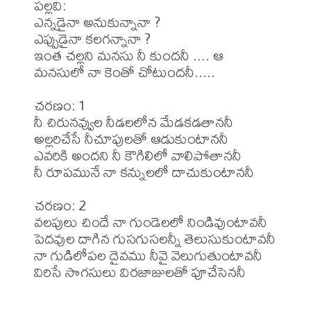
పల్లవి: 

ఎన్నడైనా అనుకున్నానా ?

ఎప్పుడైనా కలగన్నానా ?

ఇంత చల్లని మనసు నీ కుందనీ .... ఆ

మనసులో నా కెంతో చోటుందనీ.....

చరణం: 1

నీ చిరునవ్వుల నీడలలోన మేడకడతాననీ

అల్లరిచేసే నీచూపులతో ఆడుకుంటాననీ

ఎవరికి అందని నీ కౌగిలిలో వాలిపోతాననీ

నీ రూపమునే నా కన్నులలో దాచుకుంటాననీ

చరణం: 2

వలపులు చిందే నా గుండెలలో నిండివుంటావనీ

పెదవుల దాగిన గుసగుసలన్నీ తెలుసుకుంటావనీ

నా గుడిలోపల దైవము నీవై వెలుగుతుంటావనీ

విరిసే సొగసులు విరజాజులతో పూచేసెననీ
