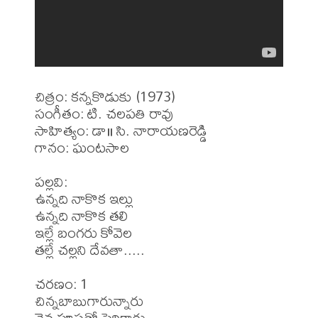
చిత్రం: కన్నకొడుకు (1973)

సంగీతం: టి. చలపతి రావు

సాహిత్యం: డా॥ సి. నారాయణరెడ్డి 

గానం: ఘంటసాల 

పల్లవి: 

ఉన్నది నాకొక ఇల్లు

ఉన్నది నాకొక తలి

ఇల్లే బంగరు కోవెల

తల్లే చల్లని దేవతా.....

చరణం: 1

చిన్నబాబుగారున్నారు

వెన్నపూసతో పెరిగారు
