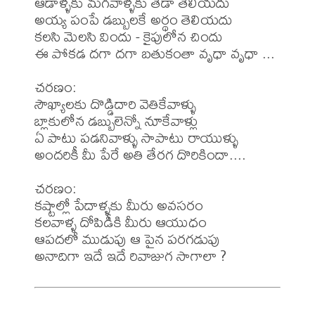
ఆడాళ్ళకు మగవాళ్ళకు తేడా తెలియదు

అయ్య పంపే డబ్బులకే అర్థం తెలియదు

కలసి మెలసి విందు - కైపులోన చిందు

ఈ పోకడ దగా దగా బతుకంతా వృధా వృధా ...

చరణం: 

సౌఖ్యాలకు దొడ్డిదారి వెతికేవాళ్ళు

బ్లాకులోన డబ్బులెన్నో నూకేవాళ్లు

ఏ పాటు పడనివాళ్ళు సాపాటు రాయుళ్ళు

అందరికీ మీ పేరే అతి తేరగ దొరికిందా.... 

చరణం: 

కష్టాల్లో పేదాళ్ళకు మీరు అవసరం

కలవాళ్ళ దోపిడీకి మీరు ఆయుధం

ఆపదలో ముడుపు ఆ పైన పరగడుపు
