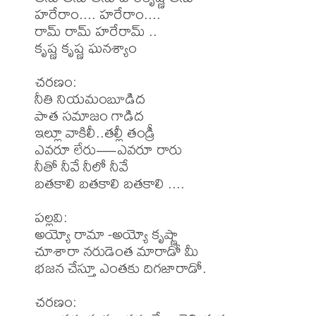
హరేరాం.... హరేరాం....

రామ్ రామ్ హరేరామ్ ..

కృష్ణ కృష్ణ ఘనశ్యాం

చరణం: 

నీతి నియమంబూడిద

పాత సమాజం గాడిద

ఇల్లూ వాకిలీ..తల్లీ తండ్రీ

ఎవరూ లేరు—ఎవరూ రారు

నీతో నీవే నీలో నీవే

బతకాలి బతకాలి బతకాలి ....

పల్లవి: 

అయ్యో రామా -అయ్యో కృష్ణా

చూశారా నరుడెంత మారాడో మీ

భజన చేస్తూ ఎంతకు దిగజారాడో.

చరణం: 
