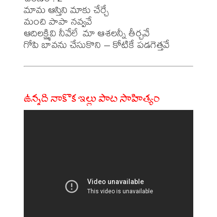
మామ ఆస్తిని మాకు చేర్చే

మంచి పాపా నవ్వవే 

ఆదిలక్ష్మివి నీవేలే  మా ఆశలన్నీ తీర్చవే

ఉన్నది నాకొక ఇల్లు పాట సాహిత్యం