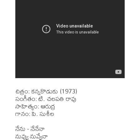
చిత్రం: కన్నకొడుకు (1973)

సంగీతం: టి. చలపతి రావు

సాహిత్యం: ఆరుద్ర 

గానం: పి. సుశీల 

నేను - నేనేనా

నువ్వు నువ్వేనా
