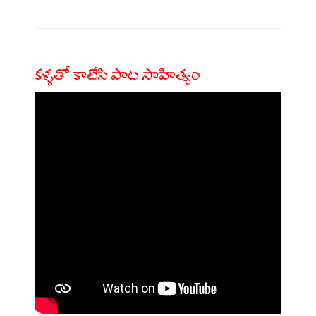
కళ్ళతో కాటేసి పాట సాహిత్యం