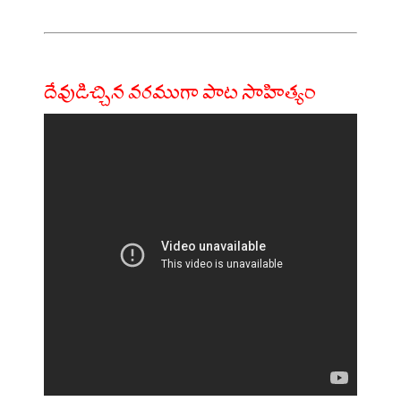
దేవుడిచ్చిన వరముగా పాట సాహిత్యం