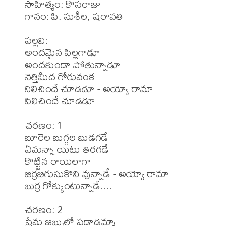
సాహిత్యం: కొసరాజు 

గానం: పి. సుశీల, షరావతి 

పల్లవి: 

అందమైన పిల్లగాడూ

అందకుండా పోతున్నాడూ

నెత్తిమీద గోరువంక

నిలిచిందే చూడడూ - అయ్యో రామా

పిలిచిందే చూడడూ

చరణం: 1

బూరెల బుగ్గల బుడగడే

ఏమన్నా యిటు తిరగడే

కొట్టిన రాయిలాగా

బిర్రబిగుసుకొని వున్నాడే - అయ్యో రామా

బుర్ర గోక్కుంటున్నాడే....

చరణం: 2

ప్రేమ జబ్బులో పడ్డాడమ్మా
