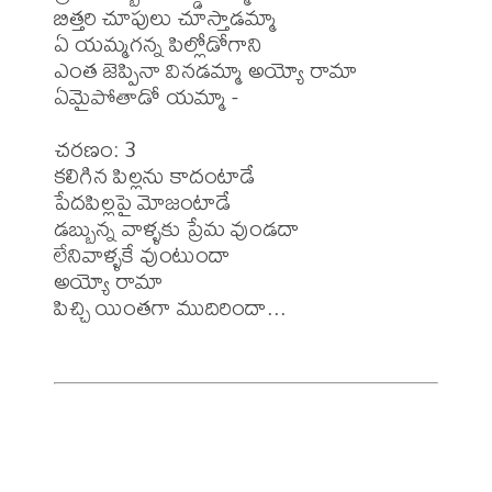
బిత్తరి చూపులు చూస్తాడమ్మా

ఏ యమ్మగన్న పిల్లోడోగాని

ఎంత జెప్పినా వినడమ్మా అయ్యో రామా

ఏమైపోతాడో యమ్మా -

చరణం: 3

కలిగిన పిల్లను కాదంటాడే

పేదపిల్లపై మోజంటాడే 

డబ్బున్న వాళ్ళకు ప్రేమ వుండదా

లేనివాళ్ళకే వుంటుందా 

అయ్యో రామా

పిచ్చి యింతగా ముదిరిందా...
