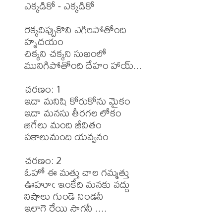
ఎక్కడికో - ఎక్కడికో

రెక్కవిప్పుకొని ఎగిరిపోతోంది

హృదయం

చిక్కని చక్కని సుఖంలో

మునిగిపోతోంది దేహం హాయ్...

చరణం: 1

ఇదా మనిషి కోరుకోను మైకం

ఇదా మనసు తీరగల లోకం

జిగేలు మంది జీవితం

పకాలుమంది యవ్వనం

చరణం: 2

ఓహో ఈ మత్తు చాల గమ్మత్తు

ఊహూఁ ఇంకేది మనకు వద్దు

నిషాలు గుండె నిండనీ

ఇలాగె రేయి సాగనీ ....
