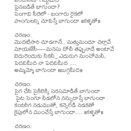
పైనబడితే బాగుందా?

సెంగావి సీరెలో - బంగారు రైకలో

పొంగులన్ని చూపిస్తే బాగుందా ॥కళ్ళతో॥

చరణం: 

మొదటిసారి చూడగానే.. మత్తుమందూ చల్లావే

మాయజేసీ—మనసు దోచీ తప్పునాదే అంటావే

బెదురెందుకు నీకనీ_ ఎదురుగ నుంచోమనీ, 
పెదవిమీద నా పెదవిమీద ....

అమ్మమ్మో బాగుందా ॥బుగ్గమీద॥

చరణం: 

సైగ చేసి సైకిలెక్కి సరసమాడితే బాగుందా

 పైట సెంగూ నీడలోన నన్నుదాస్తే బాగుందా

కందిరీగ నడుముతో, కన్నెలేడి నడకతో

కైపులోన ముంచేస్తే బాగుందా.... ॥కళ్ళతో॥

చరణం: 
