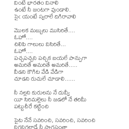
వింటే భారతం వినాలి

ఉంటే నీ జంటగా వుండాలి.

సైఁ యంటే స్వరాలే దిగిరావాలి

మొలక మబ్బులు ముసిరితే.... 

ఓహో....

చిలిపి గాలులు విసిరితే...

ఓహో....

పచ్చపచ్చని పచ్చిక బయలే పాన్పుగా

అమరితే అమరితే అమరితే.....

వీడని కౌగిట వేడి వేడిగా

చూడని రుచులే చూడాలి......

నీ నల్లని కురులను నే దువ్వీ

యీ సిరిమల్లెలు నీ జడలో నే తరిమీ

పట్టుచీరే కట్టించి

పైట నేనే సవరించి, సవరించి, సవరించి

నిగనిగలాడే నీ సొగసంతా
