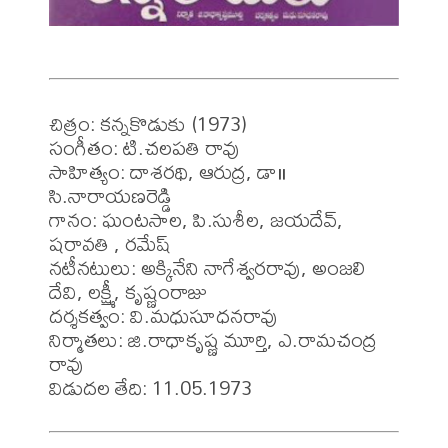
చిత్రం: కన్నకొడుకు (1973)

సంగీతం: టి.చలపతి రావు

సాహిత్యం: దాశరథి, ఆరుద్ర, డా॥ 
సి.నారాయణరెడ్డి 

గానం: ఘంటసాల, పి.సుశీల, జయదేవ్, 
షరావతి , రమేష్ 

నటీనటులు: అక్కినేని నాగేశ్వరరావు, అంజలి 
దేవి, లక్ష్మీ, కృష్ణంరాజు 

దర్శకత్వం: వి.మధుసూధనరావు 

నిర్మాతలు: జి.రాధాకృష్ణ మూర్తి, ఎ.రామచంద్ర 
రావు 

విడుదల తేది: 11.05.1973