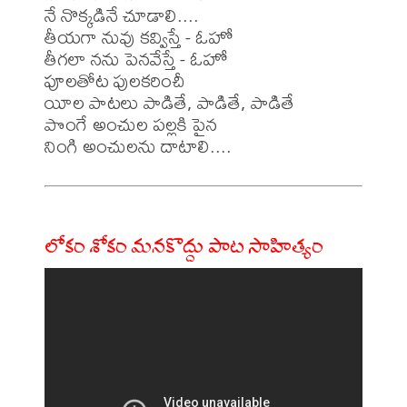
నే నొక్కడినే చూడాలి....

తీయగా నువు కవ్విస్తే - ఓహో

తీగలా నను పెనవేస్తే - ఓహో

పూలతోట పులకరించీ

యీల పాటలు పాడితే, పాడితే, పాడితే

పొంగే అంచుల పల్లకి పైన

లోకం శోకం మనకొద్దు పాట సాహిత్యం