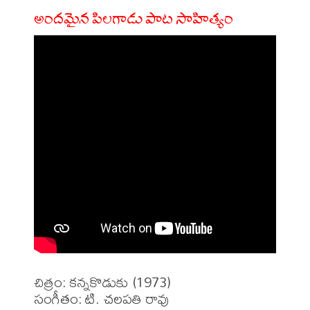
అందమైన పిలగాడు పాట సాహిత్యం
చిత్రం: కన్నకొడుకు (1973)

సంగీతం: టి. చలపతి రావు
