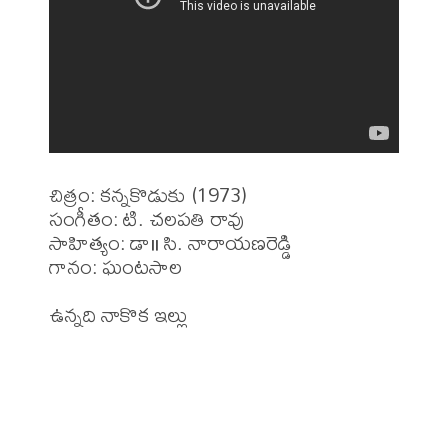
చిత్రం: కన్నకొడుకు (1973)

సంగీతం: టి. చలపతి రావు

సాహిత్యం: డా॥ సి. నారాయణరెడ్డి 

గానం: ఘంటసాల

ఉన్నది నాకొక ఇల్లు 
