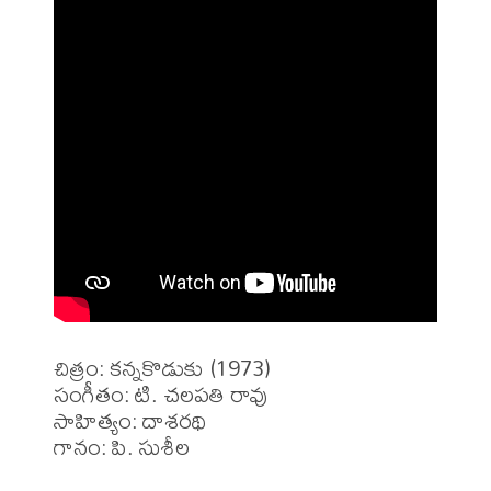
చిత్రం: కన్నకొడుకు (1973)

సంగీతం: టి. చలపతి రావు

సాహిత్యం: దాశరథి 

గానం: పి. సుశీల
