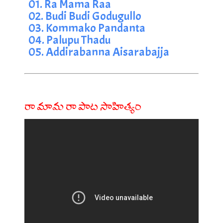
01. Ra Mama Raa
02. Budi Budi Godugullo
03. Kommako Pandanta
04. Palupu Thadu
05. Addirabanna Aisarabajja
రా మామ రా పాట సాహిత్యం