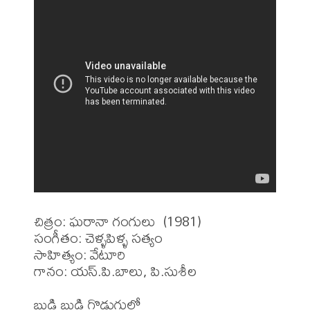
చిత్రం: ఘరానా గంగులు  (1981)

సంగీతం: చెళ్ళపిళ్ళ సత్యం 

సాహిత్యం: వేటూరి 

గానం: యస్.పి.బాలు, పి.సుశీల
