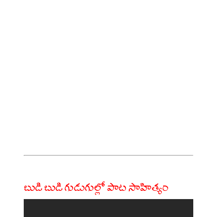
బుడి బుడి గుడుగుల్లో పాట సాహిత్యం