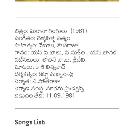
చిత్రం: ఘరానా గంగులు  (1981)

సంగీతం: చెళ్ళపిళ్ళ సత్యం 

సాహిత్యం: వేటూరి, కొసరాజు 

గానం: యస్.పి.బాలు, పి.సుశీల , యస్.జానకి 

నటీనటులు: శోభన్ బాబు, శ్రీదేవి 

మాటలు: కాశీ విశ్వనాధ్ 

దర్శకత్వం: కట్టా సుబ్బారావు 

నిర్మాత: ఎ.పోతరాజు 

నిర్మాణ సంస్థ: సరిగమ ప్రొడక్షన్స్

విడుదల తేది: 11.09.1981