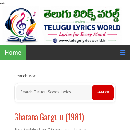
-->
Home
Search Box
Gharana Gangulu (1981)
Palli Balakrishna
Thursday, July 21, 2022