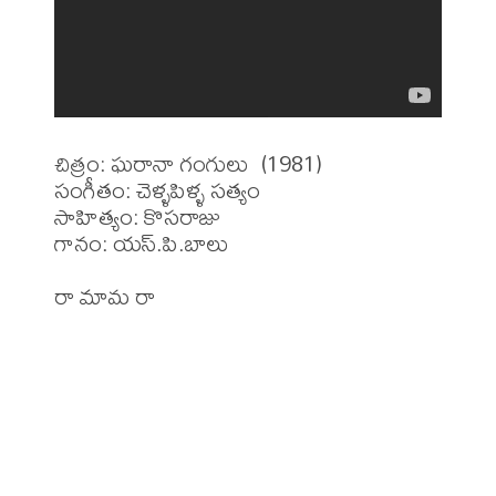
చిత్రం: ఘరానా గంగులు  (1981)

సంగీతం: చెళ్ళపిళ్ళ సత్యం 

సాహిత్యం: కొసరాజు 

గానం: యస్.పి.బాలు
