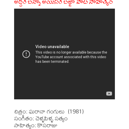
అద్దిర బన్నా అయిసర బజ్జా పాట సాహిత్యం
చిత్రం: ఘరానా గంగులు  (1981)

సంగీతం: చెళ్ళపిళ్ళ సత్యం 

సాహిత్యం: కొసరాజు 
