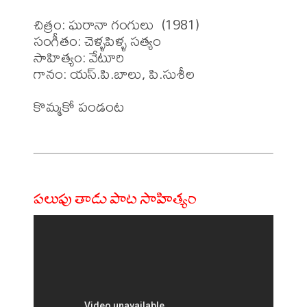
చిత్రం: ఘరానా గంగులు  (1981)

సంగీతం: చెళ్ళపిళ్ళ సత్యం 

సాహిత్యం: వేటూరి 

గానం: యస్.పి.బాలు, పి.సుశీల

కొమ్మకో పండంట 

పలుపు తాడు పాట సాహిత్యం