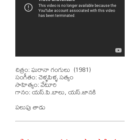
చిత్రం: ఘరానా గంగులు  (1981)

సంగీతం: చెళ్ళపిళ్ళ సత్యం 

సాహిత్యం: వేటూరి 

గానం: యస్.పి.బాలు, యస్.జానకి 
