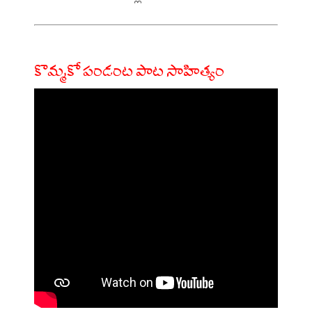
కొమ్మకో పండంట పాట సాహిత్యం