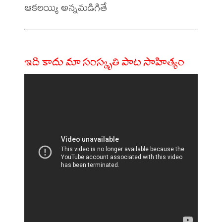
ఇది కాదు మా సంస్కృతి పాట సాహిత్యం