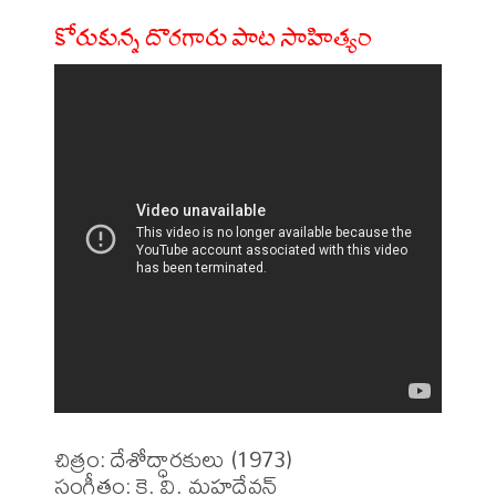
కోరుకున్న దొరగారు పాట సాహిత్యం
చిత్రం: దేశోద్ధారకులు (1973)

సంగీతం: కె. వి. మహదేవన్ 
