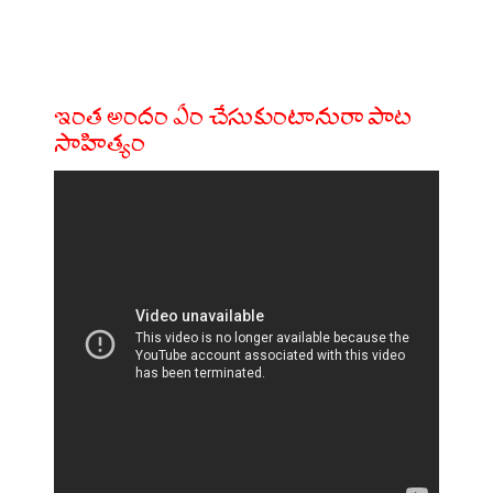
ఇంత అందం ఏం చేసుకుంటానురా పాట
సాహిత్యం