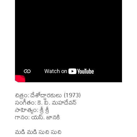
చిత్రం: దేశోద్ధారకులు (1973)

సంగీతం: కె. వి. మహదేవన్ 

సాహిత్యం: శ్రీ శ్రీ 

గానం: యస్. జానకి 

మడి మడి సుచి సుచి 
