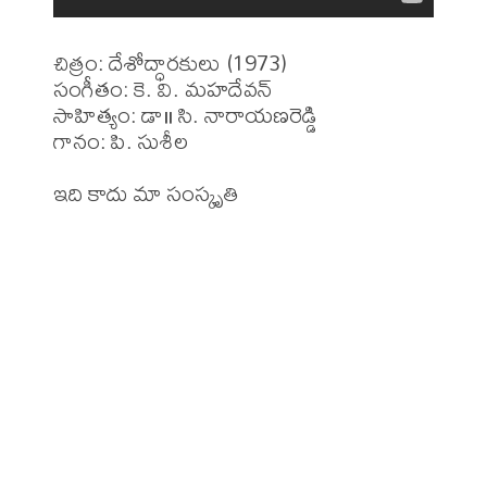
చిత్రం: దేశోద్ధారకులు (1973)

సంగీతం: కె. వి. మహదేవన్ 

సాహిత్యం: డా॥ సి. నారాయణరెడ్డి 

గానం: పి. సుశీల 

ఇది కాదు మా సంస్కృతి 
