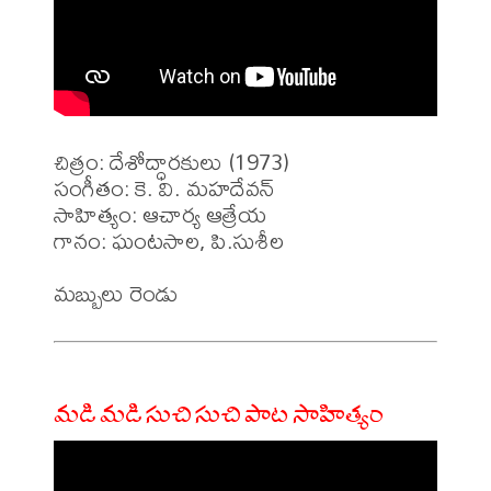
చిత్రం: దేశోద్ధారకులు (1973)

సంగీతం: కె. వి. మహదేవన్ 

సాహిత్యం: ఆచార్య ఆత్రేయ 

గానం: ఘంటసాల, పి.సుశీల

మడి మడి సుచి సుచి పాట సాహిత్యం