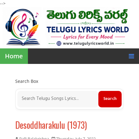
-->
Home
Search Box
Desoddharakulu (1973)
Palli Balakrishna
Thursday, July 7, 2022