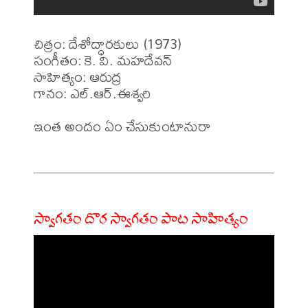
చిత్రం: దేశోద్ధారకులు (1973)

సంగీతం: కె. వి. మహదేవన్ 

సాహిత్యం: ఆరుద్ర 

గానం: ఎల్.ఆర్.ఈశ్వరి 

ఇంత అందం ఏం చేసుకుంటానురా 

స్వాగతం దొర స్వాగతం పాట సాహిత్యం