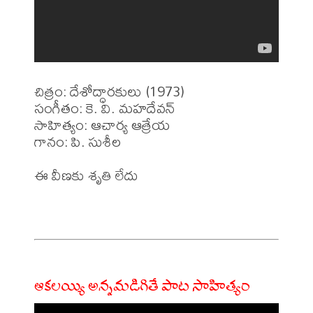
చిత్రం: దేశోద్ధారకులు (1973)

సంగీతం: కె. వి. మహదేవన్ 

సాహిత్యం: ఆచార్య ఆత్రేయ 

గానం: పి. సుశీల 

ఈ వీణకు శృతి లేదు 

ఆకలయ్యి అన్నమడిగితే పాట సాహిత్యం