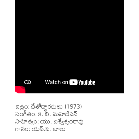
చిత్రం: దేశోద్ధారకులు (1973)

సంగీతం: కె. వి. మహదేవన్ 

సాహిత్యం: యు. విశ్వేశ్వరరావు 

గానం: యస్.పి. బాలు 
