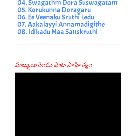
04. Swagathm Dora Suswagatam
05. Korukunna Doragaru
06. Ee Veenaku Sruthi Ledu
07. Aakalayyi Annamadigithe
08. Idikadu Maa Sanskruthi
మబ్బులు రెండు పాట సాహిత్యం