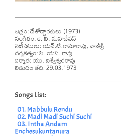
చిత్రం: దేశోద్ధారకులు (1973)

సంగీతం: కె. వి. మహదేవన్ 

నటీనటులు: యన్.టి.రామారావు, వాణిశ్రీ 

దర్శకత్వం: సి. యస్. రావు 

నిర్మాత: యు. విశ్వేశ్వరరావు 

విడుదల తేది: 29.03.1973
01. Mabbulu Rendu
02. Madi Madi Suchi Suchi
03. Intha Andam 
Enchesukuntanura