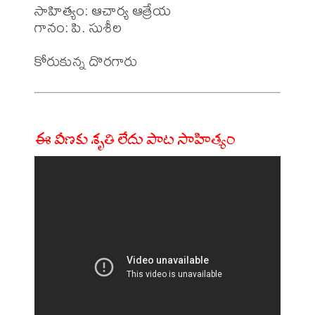
సాహిత్యం: ఆచార్య ఆత్రేయ 

గానం: పి. సుశీల 

ఈ వీణకు శృతి లేదు పాట సాహిత్యం