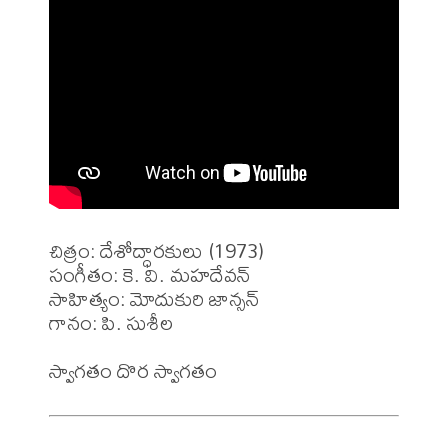
చిత్రం: దేశోద్ధారకులు (1973)

సంగీతం: కె. వి. మహదేవన్ 

సాహిత్యం: మోదుకురి జాన్సన్ 

గానం: పి. సుశీల 
