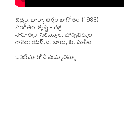
చిత్రం: భార్యా భర్తల భాగోతం (1988)

సంగీతం: కృష్ణ - చక్ర 

సాహిత్యం: సిరివెన్నెల, జొన్నవిత్తుల 

గానం: యస్.పి. బాలు, పి. సుశీల 
