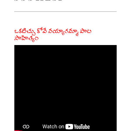
ఒకటిచ్చు కోవే వయ్యారమ్మా పాట
సాహిత్యం