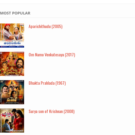
MOST POPULAR
Aparichithudu (2005)
Om Namo Venkatesaya (2017)
Bhakta Prahlada (1967)
Surya son of Krishnan (2008)