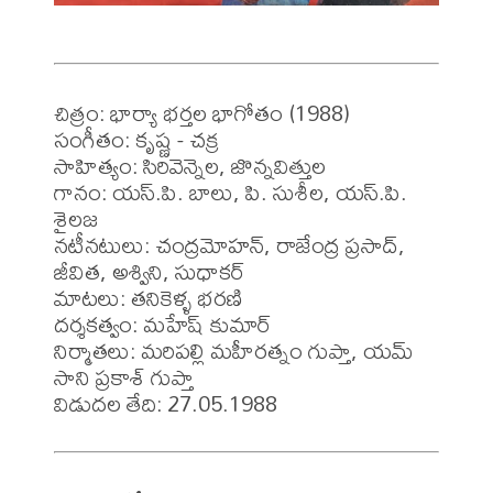
చిత్రం: భార్యా భర్తల భాగోతం (1988)

సంగీతం: కృష్ణ - చక్ర 

సాహిత్యం: సిరివెన్నెల, జొన్నవిత్తుల 

గానం: యస్.పి. బాలు, పి. సుశీల, యస్.పి. 
శైలజ 

నటీనటులు: చంద్రమోహన్, రాజేంద్ర ప్రసాద్, 
జీవిత, అశ్విని, సుధాకర్ 

మాటలు: తనికెళ్ళ భరణి 

దర్శకత్వం: మహేష్ కుమార్ 

నిర్మాతలు: మరిపల్లి మహీరత్నం గుప్తా, యమ్ 
సాని ప్రకాశ్ గుప్తా 

విడుదల తేది: 27.05.1988