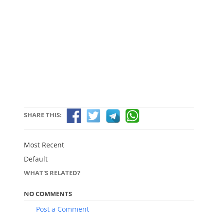
SHARE THIS:
Most Recent
Default
WHAT'S RELATED?
NO COMMENTS
Post a Comment