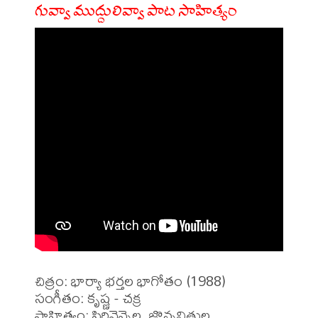
గువ్వా ముద్దులివ్వా పాట సాహిత్యం
చిత్రం: భార్యా భర్తల భాగోతం (1988)

సంగీతం: కృష్ణ - చక్ర 

సాహిత్యం: సిరివెన్నెల, జొన్నవిత్తుల 
