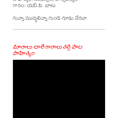
గానం: యస్.పి. బాలు

మారాలు చాలే గారాలు తల్లీ పాట
సాహిత్యం