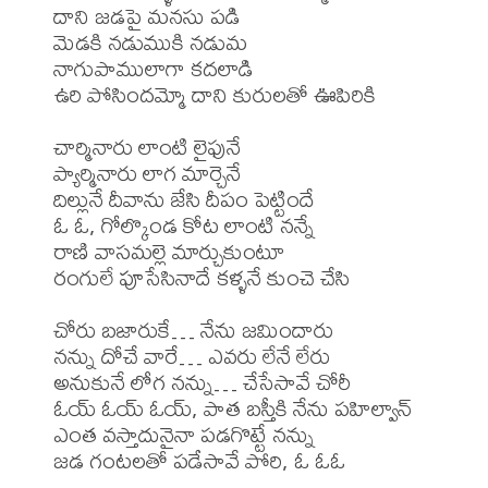
దాని జడపై మనసు పడి

మెడకి నడుముకి నడుమ

నాగుపాములాగా కదలాడి

ఉరి పోసిందమ్మో దాని కురులతో ఊపిరికి

చార్మినారు లాంటి లైఫునే

ప్యార్మినారు లాగ మార్చెనే

దిల్లునే దీవాను జేసి దీపం పెట్టిందే

ఓ ఓ, గోల్కొండ కోట లాంటి నన్నే

రాణి వాసమల్లె మార్చుకుంటూ

రంగులే పూసేసినాదే కళ్ళనే కుంచె చేసి

చోరు బజారుకే… నేను జమిందారు

నన్ను దోచే వారే… ఎవరు లేనే లేరు

అనుకునే లోగ నన్ను… చేసేసావే చోరీ

ఓయ్ ఓయ్ ఓయ్, పాత బస్తీకి నేను పహిల్వాన్

ఎంత వస్తాదునైనా పడగొట్టే నన్ను

జడ గంటలతో పడేసావే పోరి, ఓ ఓఓ
