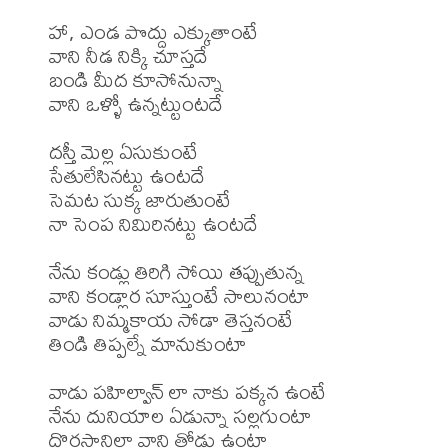
హా, ఎండ పొద్దు ఎక్కుతాంటే

వాని నీడ నిక్కి చూస్తదే

బండి మీద కూసోనున్నా

వాని ఒళ్ళో ఉన్నట్టుంటదే

దస్తీ మెల్ల ఏసుకుంటే

సేతులేసినట్టు ఉంటదే

సెమట సుక్క జారుతుంటే

నా సెంప నిమిరినట్టు ఉంటదే

నేను కండ్లు తిరిగి సోయి తప్పుతున్న

వాని కండ్లార సూస్తుంటే సాలునంటా

వాడు నిమ్మకాయ సోడా తెస్తనంటే

తిండి తిప్పల్నే మానుకుంటా

వాడు పహిల్వాన్ లా నాకు పక్కన ఉంటే

నేను దునియాల ఏడున్నా సల్లగుంటా

దొరసానిలా వాని తోడు ఉంటా
