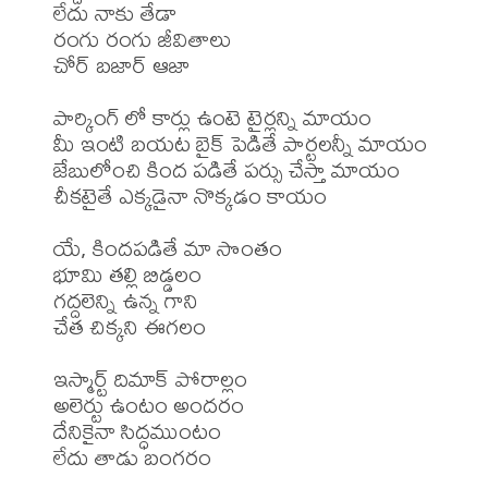
లేదు నాకు తేడా

రంగు రంగు జీవితాలు

చోర్ బజార్ ఆజా

పార్కింగ్ లో కార్లు ఉంటె టైర్లన్ని మాయం

మీ ఇంటి బయట బైక్ పెడితే పార్టలన్నీ మాయం

జేబులోంచి కింద పడితే పర్సు చేస్తా మాయం

చీకటైతే ఎక్కడైనా నొక్కడం కాయం

యే, కిందపడితే మా సొంతం

భూమి తల్లి బిడ్డలం

గద్దలెన్ని ఉన్న గాని

చేత చిక్కని ఈగలం

ఇస్మార్ట్ దిమాక్ పోరాల్లం

అలెర్టు ఉంటం అందరం

దేనికైనా సిద్ధముంటం

లేదు తాడు బంగరం
