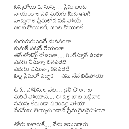
సిన్నబోయి కూసున్న… ప్రేమ జంట

సాయంకాల వేళ మరుగు మీద అలిగి

పొద్దుగాల ప్రేమలోన పడి పోయే

జంట కోయిలలే, జంట కోయిలలే

కుదురుగుండదే మనసంతా

కునుకే పట్టదే రేయంతా

తనే లోకమై రోజంతా… తిరిగేస్తూనే ఉంటా

ఎవరు ఏమన్నా వినపడదే

ఎదురు ఎమున్నా కనపడదే

పిల్ల ప్రేమలో పడ్డాక… నను నేనే విడిపోయా

ఓ ఓ, పోలీసుల వేట… డైలీ దొంగాట

మరిచే పోయానే… ఈ పిల్ల బాట బట్టినాక

సమస్య లేకుండా సరెండరై పోయా

నేరమేమి జెయ్యకుండానే ప్రేమ ఖైదీనైపోయా

చోరు బజారుకే… నేను జమిందారు
