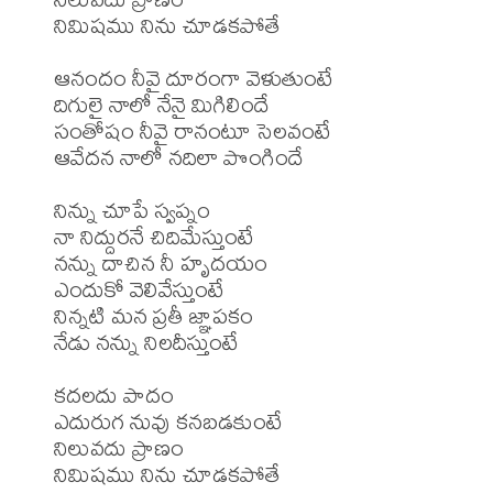
నిమిషము నిను చూడకపోతే

ఆనందం నీవై దూరంగా వెళుతుంటే

దిగులై నాలో నేనై మిగిలిందే

సంతోషం నీవై రానంటూ సెలవంటే

ఆవేదన నాలో నదిలా పొంగిందే

నిన్ను చూపే స్వప్నం

నా నిద్దురనే చిదిమేస్తుంటే

నన్ను దాచిన నీ హృదయం

ఎందుకో వెలివేస్తుంటే

నిన్నటి మన ప్రతీ జ్ఞాపకం

నేడు నన్ను నిలదీస్తుంటే

కదలదు పాదం

ఎదురుగ నువు కనబడకుంటే

నిలువదు ప్రాణం

నిమిషము నిను చూడకపోతే
