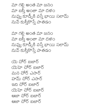
మా గల్లి అంత మా జనం

మా బస్తీ అంతా మా దళం

నువ్వు కూడ్నీకి వస్తే భాయి సలామ్

నువ్ కుస్తీకొస్తే పాతడం

మా గల్లి అంత మా జనం

మా బస్తీ అంతా మా దళం

నువ్వు కూడ్నీకి వస్తే భాయి సలామ్

నువ్ కుస్తీకొస్తే పాతడం

యె చోర్ బజార్

యెహె చోర్ బజార్

మన చోర్ ఎసార్

హమ్ చోర్ ఎసార్

ఇది చోర్ బజార్

యెహె చోర్ బజార్

ఆజా చోర్ బజార్

ఆజా చోర్ బజార్
