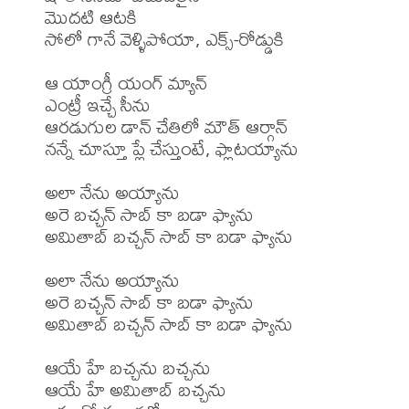
మొదటి ఆటకి

సోలో గానే వెళ్ళిపోయా, ఎక్స్-రోడ్డుకి

ఆ యాంగ్రీ యంగ్ మ్యాన్

ఎంట్రీ ఇచ్చే సీను

ఆరడుగుల డాన్ చేతిలో మౌత్ ఆర్గాన్

నన్నే చూస్తూ ప్లే చేస్తుంటే, ఫ్లాటయ్యాను

అలా నేను అయ్యాను

అరె బచ్చన్ సాబ్ కా బడా ఫ్యాను

అమితాబ్ బచ్చన్ సాబ్ కా బడా ఫ్యాను

అలా నేను అయ్యాను

అరె బచ్చన్ సాబ్ కా బడా ఫ్యాను

అమితాబ్ బచ్చన్ సాబ్ కా బడా ఫ్యాను

ఆయే హే బచ్చను బచ్చను

ఆయే హే అమితాబ్ బచ్చను
