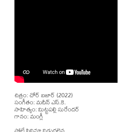
చిత్రం: చోర్ బజార్ (2022)

సంగీతం: మదీన్ ఎస్.కె.

సాహిత్యం: మిట్టపల్లి సురేందర్ 

గానం: మంగ్లీ

షోలే సినిమా విడుదలైన
