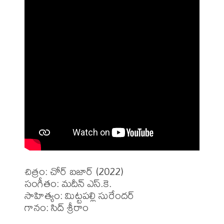
చిత్రం: చోర్ బజార్ (2022)

సంగీతం: మదీన్ ఎస్.కె.

సాహిత్యం: మిట్టపల్లి సురేందర్ 

గానం: సిద్ శ్రీరాం 
