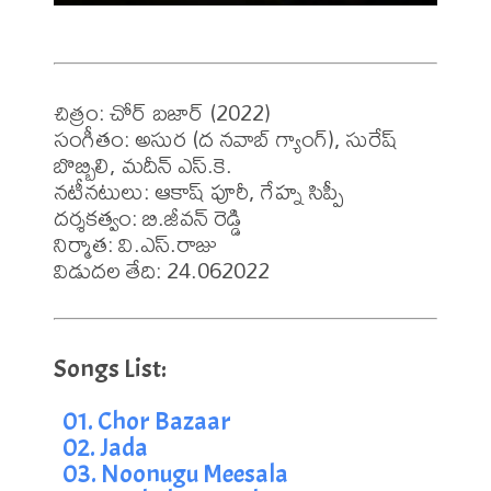
చిత్రం: చోర్ బజార్ (2022)

సంగీతం: అసుర (ద నవాబ్ గ్యాంగ్), సురేష్ 
బొబ్బిలి, మదీన్ ఎస్.కె.

నటీనటులు: ఆకాష్ పూరీ, గేహ్న సిప్పీ 

దర్శకత్వం: బి.జీవన్ రెడ్డి 

నిర్మాత: వి.ఎస్.రాజు 

విడుదల తేది: 24.062022
01. Chor Bazaar
02. Jada
03. Noonugu Meesala