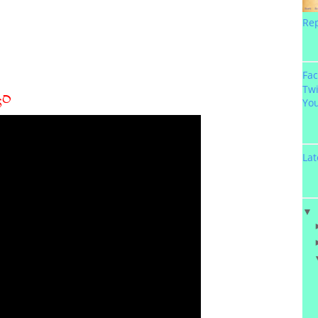
Re
Fa
యం
Twi
Yo
Lat
▼