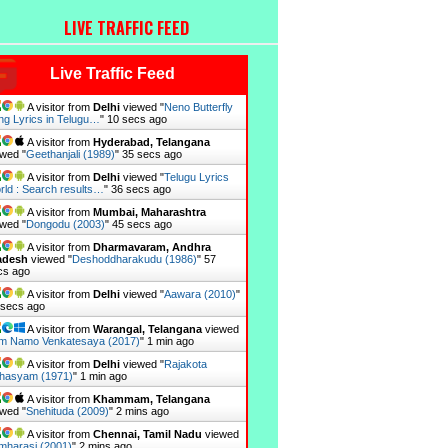
LIVE TRAFFIC FEED
Live Traffic Feed
A visitor from
Delhi
viewed "
Neno Butterfly
ng Lyrics in Telugu…
"
11 secs ago
A visitor from
Hyderabad, Telangana
wed "
Geethanjali (1989)
"
36 secs ago
A visitor from
Delhi
viewed "
Telugu Lyrics
rld : Search results…
"
37 secs ago
A visitor from
Mumbai, Maharashtra
wed "
Dongodu (2003)
"
46 secs ago
A visitor from
Dharmavaram, Andhra
adesh
viewed "
Deshoddharakudu (1986)
"
58
cs ago
A visitor from
Delhi
viewed "
Aawara (2010)
"
 secs ago
A visitor from
Warangal, Telangana
viewed
m Namo Venkatesaya (2017)
"
1 min ago
A visitor from
Delhi
viewed "
Rajakota
hasyam (1971)
"
1 min ago
A visitor from
Khammam, Telangana
wed "
Snehituda (2009)
"
2 mins ago
A visitor from
Chennai, Tamil Nadu
viewed
mharasi (2001)
"
2 mins ago