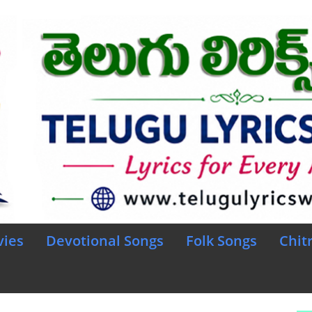
vies
Devotional Songs
Folk Songs
Chit