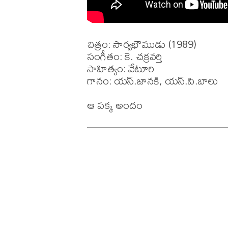
చిత్రం: సార్వభౌముడు (1989)

సంగీతం: కె. చక్రవర్తి 

సాహిత్యం: వేటూరి 

గానం: యస్.జానకి, యస్.పి.బాలు 
