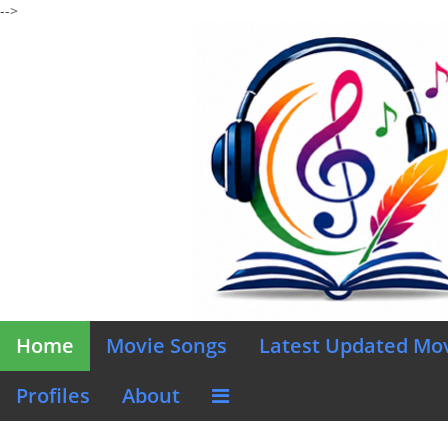
-->
Home
Movie Songs
Latest Updated Mo
Profiles
About