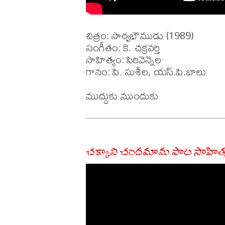
చిత్రం: సార్వభౌముడు (1989)

సంగీతం: కె. చక్రవర్తి 

సాహిత్యం: సిరివెన్నెల 

గానం: పి. సుశీల, యస్.పి.బాలు 

చక్కాని చందమామ పాట సాహిత్