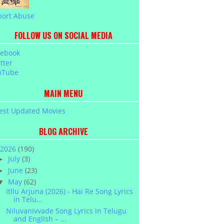
port Abuse
FOLLOW US ON SOCIAL MEDIA
cebook
tter
uTube
MAIN MENU
est Updated Movies
BLOG ARCHIVE
2026
(190)
July
(3)
►
June
(23)
►
May
(62)
▼
Itllu Arjuna (2026) - Hai Re Song Lyrics
in Telu...
Niluvanivvade Song Lyrics in Telugu
and English – ...