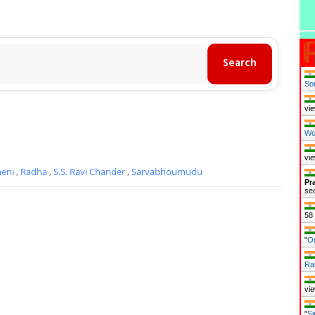
So
vie
Wo
vie
neni
,
Radha
,
S.S. Ravi Chander
,
Sarvabhoumudu
Pr
se
59
"
O
Ra
vie
"
Si