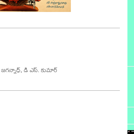
 జగన్నాధ్, డి ఎస్. కుమార్

a