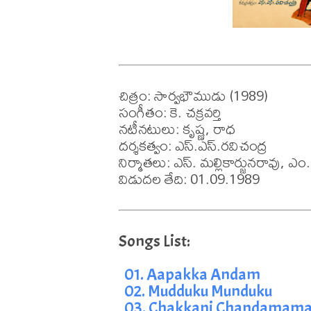
చిత్రం: సార్వభౌముడు (1989)

సంగీతం: కె. చక్రవర్తి 

నటీనటులు: కృష్ణ, రాధ

దర్శకత్వం: ఎస్.ఎస్.రవిచంద్ర

నిర్మాతలు: ఎస్. మల్లికార్జునరావు, ఎం.
విడుదల తేది: 01.09.1989
01. Aapakka Andam
02. Mudduku Munduku
03. Chakkani Chandamam