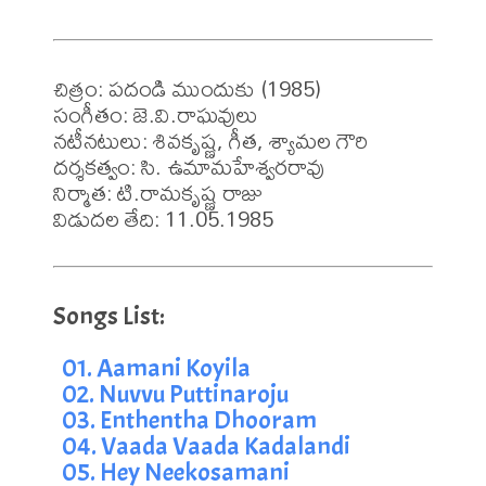
చిత్రం: పదండి ముందుకు (1985)

సంగీతం: జె.వి.రాఘవులు

నటీనటులు: శివకృష్ణ, గీత, శ్యామల గౌరి

దర్శకత్వం: సి. ఉమామహేశ్వరరావు

నిర్మాత: టి.రామకృష్ణ రాజు

విడుదల తేది: 11.05.1985
01. Aamani Koyila
02. Nuvvu Puttinaroju
03. Enthentha Dhooram
04. Vaada Vaada Kadalandi
05. Hey Neekosamani