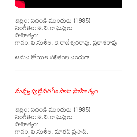
చిత్రం: పదండి ముందుకు (1985)

సంగీతం: జె.వి.రాఘవులు

సాహిత్యం: 

గానం: పి.సుశీల, కె.రాజేశ్వరరావు, ప్రకాశరావు

నువ్వు పుట్టినరోజు పాట సాహిత్యం
చిత్రం: పదండి ముందుకు (1985)

సంగీతం: జె.వి.రాఘవులు

సాహిత్యం: 

గానం: పి.సుశీల, నూతన్ ప్రసాద్, 