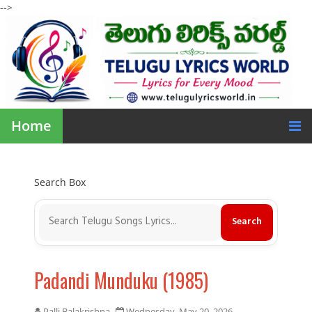
-->
Home
Search Box
Padandi Munduku (1985)
Palli Balakrishna
Wednesday, May 20, 2026