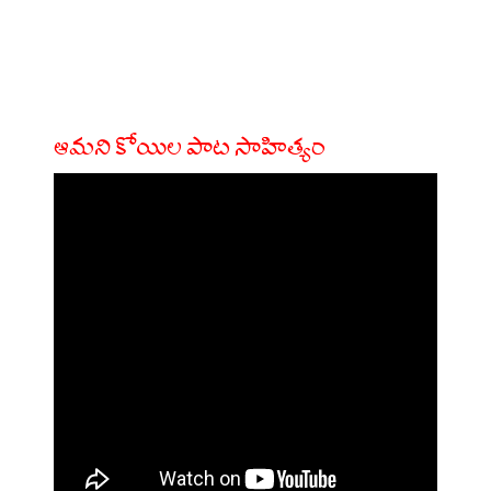
ఆమని కోయిల పాట సాహిత్యం