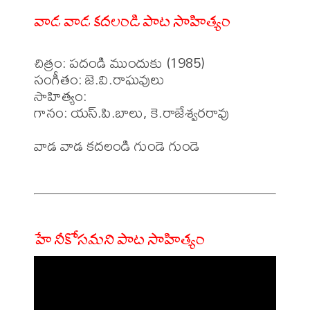
వాడ వాడ కదలండి పాట సాహిత్యం
చిత్రం: పదండి ముందుకు (1985)

సంగీతం: జె.వి.రాఘవులు

సాహిత్యం: 

గానం: యస్.పి.బాలు, కె.రాజేశ్వరరావు

వాడ వాడ కదలండి గుండె గుండె 

హే నీకోసమని పాట సాహిత్యం