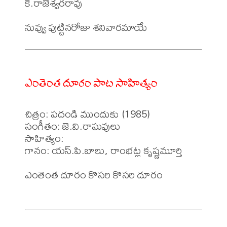
కె.రాజేశ్వరరావు

ఎంతెంత దూరం పాట సాహిత్యం
చిత్రం: పదండి ముందుకు (1985)

సంగీతం: జె.వి.రాఘవులు

సాహిత్యం: 

గానం: యస్.పి.బాలు, రాంభట్ల కృష్ణమూర్తి

ఎంతెంత దూరం కొసరి కొసరి దూరం
