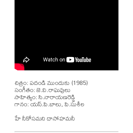
చిత్రం: పదండి ముందుకు (1985)

సంగీతం: జె.వి.రాఘవులు

సాహిత్యం: సి.నారాయణరెడ్డి

గానం: యస్.పి.బాలు, పి.సుశీల
