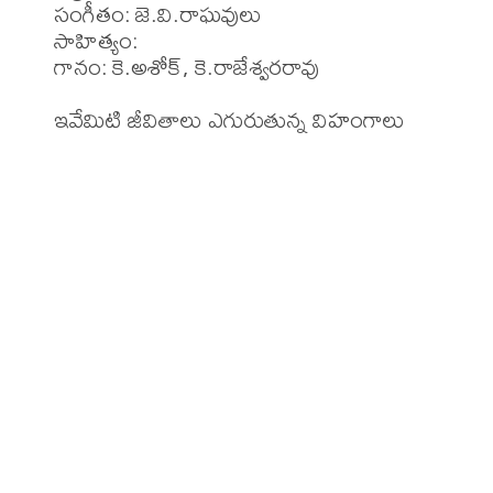
సంగీతం: జె.వి.రాఘవులు

సాహిత్యం: 

గానం: కె.అశోక్, కె.రాజేశ్వరరావు
