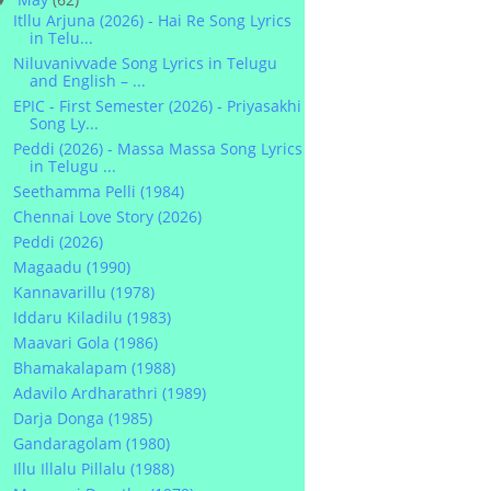
Itllu Arjuna (2026) - Hai Re Song Lyrics
in Telu...
Niluvanivvade Song Lyrics in Telugu
and English – ...
EPIC - First Semester (2026) - Priyasakhi
Song Ly...
Peddi (2026) - Massa Massa Song Lyrics
in Telugu ...
Seethamma Pelli (1984)
Chennai Love Story (2026)
Peddi (2026)
Magaadu (1990)
Kannavarillu (1978)
Iddaru Kiladilu (1983)
Maavari Gola (1986)
Bhamakalapam (1988)
Adavilo Ardharathri (1989)
Darja Donga (1985)
Gandaragolam (1980)
Illu Illalu Pillalu (1988)