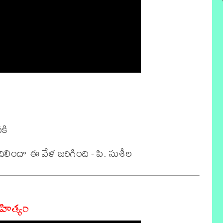
ి

ాహిత్యం