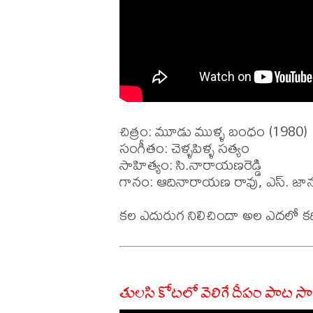
చిత్రం: మూడు ముళ్ళ బంధం (1980)

సంగీతం: చెళ్ళపిళ్ళ సత్యం

సాహిత్యం: సి.నారాయణరెడ్డి

గానం: ఆదినారాయణ రావు, ఎస్. జానక
తులసి కోటలో వెలిగే దీపం పాట స