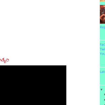
Re
Fa
Twi
Yo
త్యం
Lat
▼