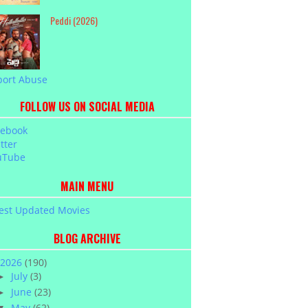
Peddi (2026)
port Abuse
FOLLOW US ON SOCIAL MEDIA
cebook
tter
uTube
MAIN MENU
est Updated Movies
BLOG ARCHIVE
2026
(190)
July
(3)
►
June
(23)
►
May
(62)
▼