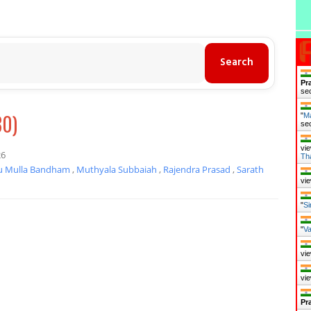
Pr
se
80)
"
Ma
se
vie
26
Th
 Mulla Bandham
,
Muthyala Subbaiah
,
Rajendra Prasad
,
Sarath
vie
"
Si
"
Va
vie
vie
Pr