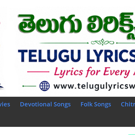
vies
Devotional Songs
Folk Songs
Chit