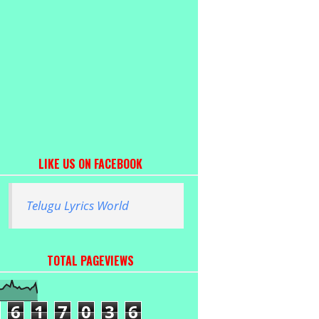
LIKE US ON FACEBOOK
Telugu Lyrics World
TOTAL PAGEVIEWS
6
1
7
0
3
6