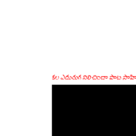
కల ఎదురుగ నిలిచిందా పాట సాహి