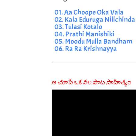
01. Aa Choope Oka Vala
02. Kala Eduruga Nilichinda
03. Tulasi Kotalo
04. Prathi Manishiki
05. Moodu Mulla Bandham
06. Ra Ra Krishnayya
ఆ చూపే ఒక వల పాట సాహిత్యం