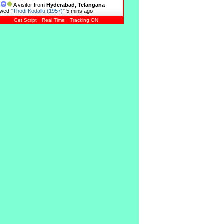
A visitor from
Hyderabad, Telangana
wed "
Thodi Kodallu (1957)
"
5 mins ago
Get Script
Real Time
Tracking ON