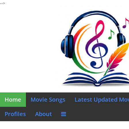
-->
Home
Movie Songs
Latest Updated Mo
Profiles
About