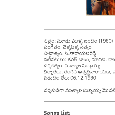
చిత్రం: మూడు ముళ్ళ బంధం (1980)

సంగీతం: చెళ్ళపిళ్ళ సత్యం

సాహిత్యం: సి.నారాయణరెడ్డి

నటీనటులు: శరత్ బాబు, మాధవి, రాజేంద
దర్శకత్వం: ముత్యాల సుబ్బయ్య 

నిర్మాతలు: రంగన అశ్వత్థనారాయణ, 
విడుదల తేది: 06.12.1980

దర్శకుడిగా ముత్యాల సుబ్బయ్య మొదటి