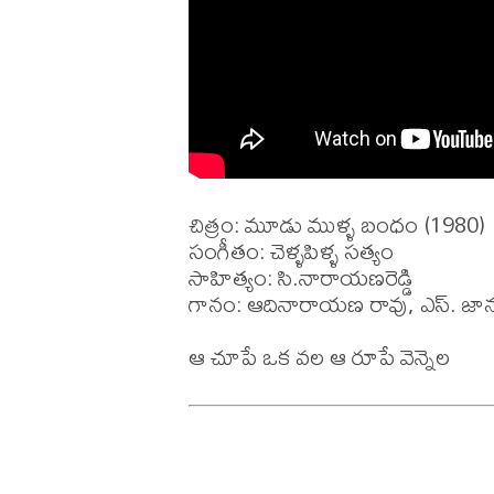
చిత్రం: మూడు ముళ్ళ బంధం (1980)

సంగీతం: చెళ్ళపిళ్ళ సత్యం

సాహిత్యం: సి.నారాయణరెడ్డి

గానం: ఆదినారాయణ రావు, ఎస్. జానక