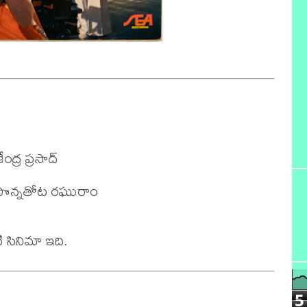
్ర ప్రసాద్ 

పొన్నతోట రఘురాం

 సినిమా ఇది.
5