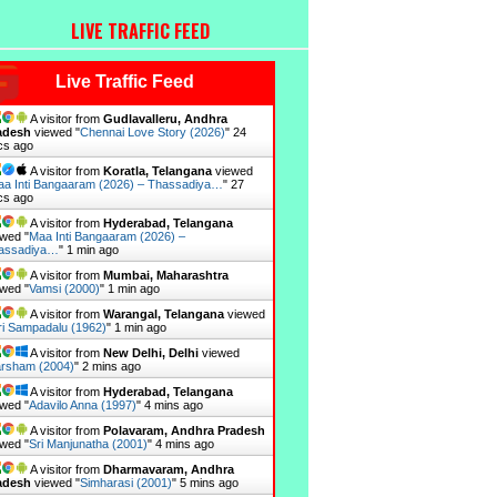
LIVE TRAFFIC FEED
Live Traffic Feed
A visitor from
Gudlavalleru, Andhra
adesh
viewed "
Chennai Love Story (2026)
"
25
cs ago
A visitor from
Koratla, Telangana
viewed
a Inti Bangaaram (2026) – Thassadiya…
"
28
cs ago
A visitor from
Hyderabad, Telangana
wed "
Maa Inti Bangaaram (2026) –
assadiya…
"
1 min ago
A visitor from
Mumbai, Maharashtra
wed "
Vamsi (2000)
"
1 min ago
A visitor from
Warangal, Telangana
viewed
ri Sampadalu (1962)
"
1 min ago
A visitor from
New Delhi, Delhi
viewed
rsham (2004)
"
2 mins ago
A visitor from
Hyderabad, Telangana
wed "
Adavilo Anna (1997)
"
4 mins ago
A visitor from
Polavaram, Andhra Pradesh
wed "
Sri Manjunatha (2001)
"
4 mins ago
A visitor from
Dharmavaram, Andhra
adesh
viewed "
Simharasi (2001)
"
5 mins ago