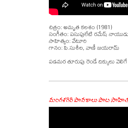
చిత్రం: అమృత కలశం (1981)

సంగీతం: పసుపులేటి రమేష్ నాయుడు
సాహిత్యం: వేటూరి

గానం: పి.సుశీల, వాణీ జయరామ్

పడమర తూరుపు రెండే దిక్కులు వెలిగే స
మంగళగిరి పానకాలు పాట సాహిత