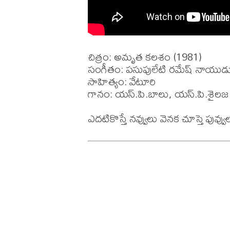
చిత్రం: అమృత కలశం (1981)

సంగీతం: పసుపులేటి రమేష్ నాయుడు
సాహిత్యం: వేటూరి

గానం: యస్.పి.బాలు, యస్.పి.శైలజ
