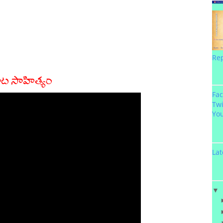
Re
ాట సాహిత్యం
Fa
Twi
Yo
Lat
▼