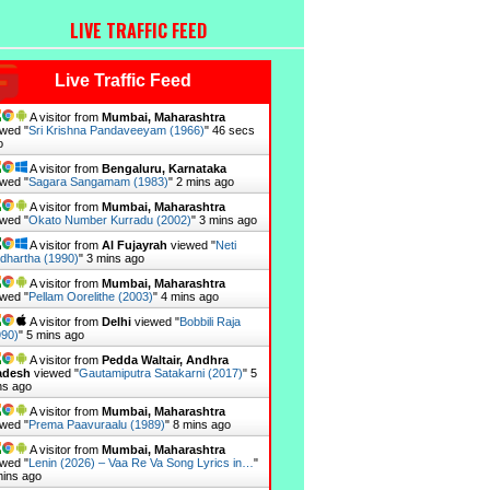
LIVE TRAFFIC FEED
Live Traffic Feed
A visitor from
Mumbai, Maharashtra
wed "
Sri Krishna Pandaveeyam (1966)
"
47 secs
o
A visitor from
Bengaluru, Karnataka
wed "
Sagara Sangamam (1983)
"
2 mins ago
A visitor from
Mumbai, Maharashtra
wed "
Okato Number Kurradu (2002)
"
3 mins ago
A visitor from
Al Fujayrah
viewed "
Neti
dhartha (1990)
"
3 mins ago
A visitor from
Mumbai, Maharashtra
wed "
Pellam Oorelithe (2003)
"
4 mins ago
A visitor from
Delhi
viewed "
Bobbili Raja
990)
"
5 mins ago
A visitor from
Pedda Waltair, Andhra
adesh
viewed "
Gautamiputra Satakarni (2017)
"
5
ns ago
A visitor from
Mumbai, Maharashtra
wed "
Prema Paavuraalu (1989)
"
8 mins ago
A visitor from
Mumbai, Maharashtra
wed "
Lenin (2026) – Vaa Re Va Song Lyrics in…
"
mins ago