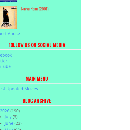
Nuvvu Nenu (2001)
port Abuse
FOLLOW US ON SOCIAL MEDIA
cebook
tter
uTube
MAIN MENU
est Updated Movies
BLOG ARCHIVE
2026
(190)
July
(3)
►
June
(23)
►
May
(62)
▼