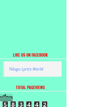
LIKE US ON FACEBOOK
Telugu Lyrics World
TOTAL PAGEVIEWS
5
8
3
4
4
2