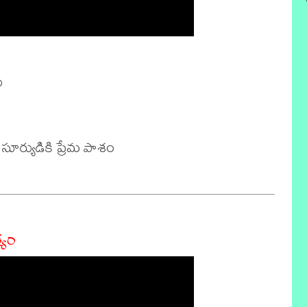


ూర్యుడికి ప్రేమ పాశం 

్యం