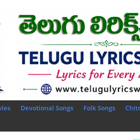
vies
Devotional Songs
Folk Songs
Chit