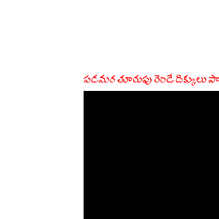
పడమర తూరుపు రెండే దిక్కులు ప