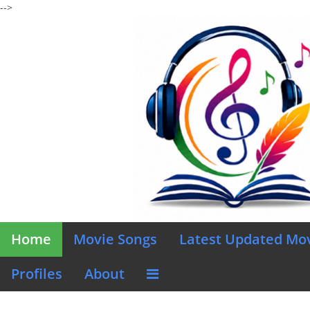
-->
Home
Movie Songs
Latest Updated Mo
Profiles
About