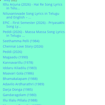
Itllu Arjuna (2026) - Hai Re Song Lyrics
in Telu...
Niluvanivvade Song Lyrics in Telugu
and English – ...
EPIC - First Semester (2026) - Priyasakhi
Song Ly...
Peddi (2026) - Massa Massa Song Lyrics
in Telugu ...
Seethamma Pelli (1984)
Chennai Love Story (2026)
Peddi (2026)
Magaadu (1990)
Kannavarillu (1978)
Iddaru Kiladilu (1983)
Maavari Gola (1986)
Bhamakalapam (1988)
Adavilo Ardharathri (1989)
Darja Donga (1985)
Gandaragolam (1980)
Illu Illalu Pillalu (1988)