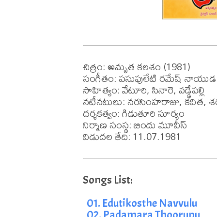
చిత్రం: అమృత కలశం (1981)

సంగీతం: పసుపులేటి రమేష్ నాయుడ

సాహిత్యం: వేటూరి, సినారె, వడ్డేపల్లి 

నటీనటులు: నరసింహరాజు, కవిత, శర
దర్శకత్వం: గిడుతూరి సూర్యం

నిర్మాణ సంస్థ: బిందు మూవీస్

విడుదల తేది: 11.07.1981
01. Edutikosthe Navvulu
02. Padamara Thoorupu