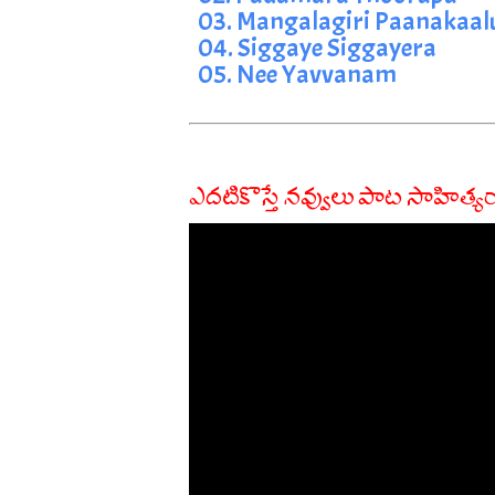
03. Mangalagiri Paanakaal
04. Siggaye Siggayera
05. Nee Yavvanam
ఎదటికొస్తే నవ్వులు పాట సాహిత్య