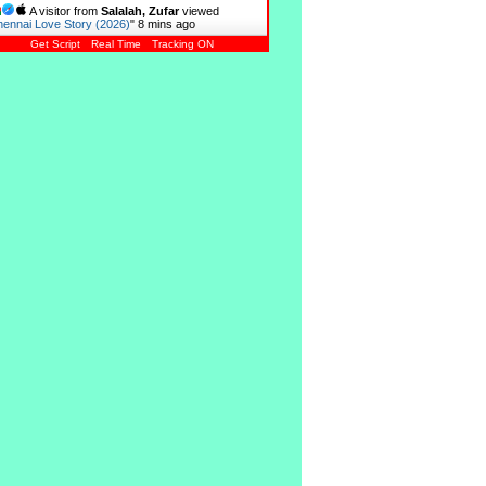
A visitor from
Salalah, Zufar
viewed
ennai Love Story (2026)
"
8 mins ago
Get Script
Real Time
Tracking ON