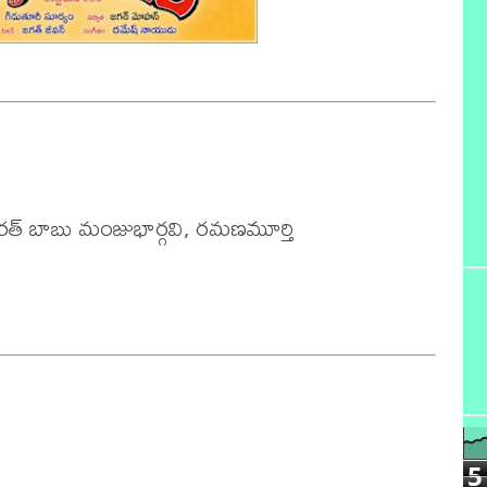
త్ బాబు మంజుభార్గవి, రమణమూర్తి

5