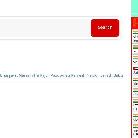
vie
ag
vie
vie
Sid
Bhargavi
,
Narasimha Raju
,
Pasupuleti Ramesh Naidu
,
Sarath Babu
vie
(1
Pr
mi
vie
vie
8 