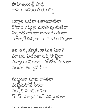
సాహిత్యం: శ్రీ హర్ష 

గానం: అనురాగ్ కులకర్ణి 

అద్దాల ఓణిలా ఆకాశవాణిలా

గోదారి గట్టుపై మెరిసావు మణిలా

పెద్ధింటి దానిలా బంగారు గనిలా

సూత్తానే నిన్నిలా నా రెండు కన్నులా

కల ఉన్న కళ్ళకే, కాటుకే ఏలా?

మా వీధి వీధంతా దిష్టి కొట్టేలా

సన్నాయి మోతలా సందేళ పాటలా

సందల్లే తెచ్చావే నీలా

సుట్టంలా సూసి పోతలా

సుట్టేసుకోవే సీరలా

సక్కాని సంటివాడిలా

మ్ మ్ సేత్తానే నువ్ సెప్పిందలా

ఏ ఉత్తరాలు రాయలేను
