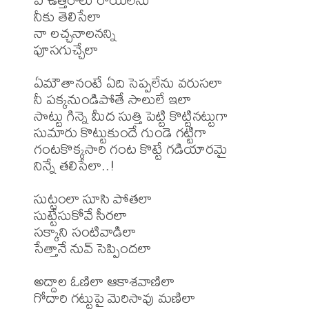
నీకు తెలిసేలా

నా లచ్చనాలనన్ని

పూసగుచ్చేలా

ఏమౌతానంటే ఏది సెప్పలేను వరుసలా

నీ పక్కనుండిపోతే సాలులే ఇలా

సొట్టు గిన్నె మీద సుత్తి పెట్టి కొట్టినట్టుగా

సుమారు కొట్టుకుందే గుండె గట్టిగా

గంటకొక్కసారి గంట కొట్టే గడియారమై

నిన్నే తలిసేలా..!

సుట్టంలా సూసి పోతలా

సుట్టేసుకోవే సీరలా

సక్కాని సంటివాడిలా

సేత్తానే నువ్ సెప్పిందలా

అద్దాల ఓణిలా ఆకాశవాణిలా

గోదారి గట్టుపై మెరిసావు మణిలా
