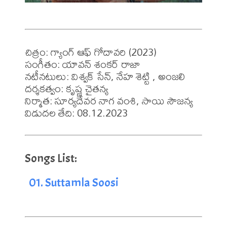
చిత్రం: గ్యాంగ్ ఆఫ్ గోదావరి (2023)

సంగీతం: యావన్ శంకర్ రాజా 

నటీనటులు: విశ్వక్ సేన్, నేహ శెట్టి , అంజలి 

దర్శకత్వం: కృష్ణ చైతన్య 

నిర్మాత: సూర్యదేవర నాగ వంశి, సాయి సౌజన్య 

విడుదల తేది: 08.12.2023
01. Suttamla Soosi