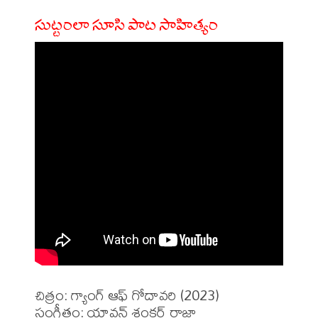
సుట్టంలా సూసి పాట సాహిత్యం
చిత్రం: గ్యాంగ్ ఆఫ్ గోదావరి (2023)

సంగీతం: యావన్ శంకర్ రాజా 
