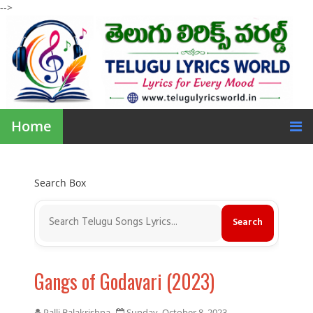
-->
Home
Search Box
Gangs of Godavari (2023)
Palli Balakrishna
Sunday, October 8, 2023