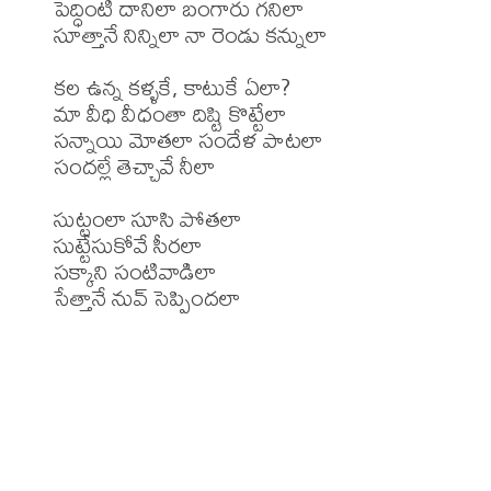
పెద్ధింటి దానిలా బంగారు గనిలా

సూత్తానే నిన్నిలా నా రెండు కన్నులా

కల ఉన్న కళ్ళకే, కాటుకే ఏలా?

మా వీధి వీధంతా దిష్టి కొట్టేలా

సన్నాయి మోతలా సందేళ పాటలా

సందల్లే తెచ్చావే నీలా

సుట్టంలా సూసి పోతలా

సుట్టేసుకోవే సీరలా

సక్కాని సంటివాడిలా

సేత్తానే నువ్ సెప్పిందలా
