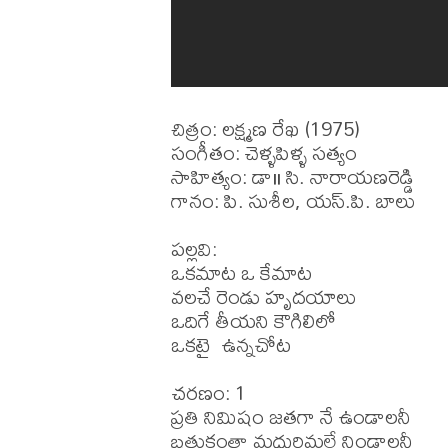
చిత్రం: లక్ష్మణ రేఖ (1975)

సంగీతం: చెళ్ళపిళ్ళ సత్యం

సాహిత్యం: డా॥ సి. నారాయణరెడ్డి

గానం: పి. సుశీల, యస్.పి. బాలు 

పల్లవి:

ఒకమాట ఒ కేమాట

వలచే రెండు హృదయాలు

ఒదిగే తీయని కౌగిలిలో 

ఒకటై  ఉన్నచోట

చరణం: 1

ప్రతి నిమిషం జతగా నే ఉండాలనీ 

బ్రతుకంతా మధురిమలే నిండాలనీ 
