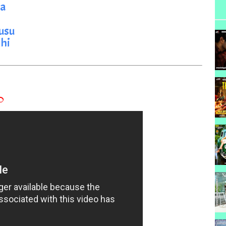
ha
usu
hi
ం