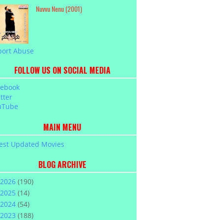
Nuvvu Nenu (2001)
port Abuse
FOLLOW US ON SOCIAL MEDIA
cebook
tter
uTube
MAIN MENU
est Updated Movies
BLOG ARCHIVE
2026
(190)
2025
(14)
2024
(54)
2023
(188)