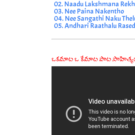
02. Naadu Lakshmana Rek
03. Nee Paina Nakentho
04. Nee Sangathi Naku Thel
05. Andhari Raathalu Rased
ఒకమాట ఒ కేమాట పాట సాహిత్య