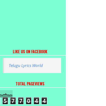
LIKE US ON FACEBOOK
Telugu Lyrics World
TOTAL PAGEVIEWS
5
7
7
0
4
4