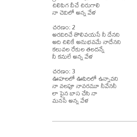
చిలిపిగ వీచే చిరుగాలి 

నా చెవిలో అన్న వేళ

చరణం: 2

అరవిరిచే తొలివయసే నీ దేనని

అది చిలికే అనుభవమే నాదేనని

కలువల రేకుల తలదన్నే 

నీ కనులే అన్న వేళ

చరణం: 3

ఊహలలో ఊపిరిలో ఉన్నావని 

నా వలపూ నావరమూ నీవేననీ

లా పైన బాస చేసి నా

మనసే అన్న వేళ
