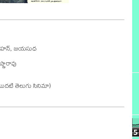
ోహన్, జయసుధ

ణారావు

దటి తెలుగు సినిమా)

5