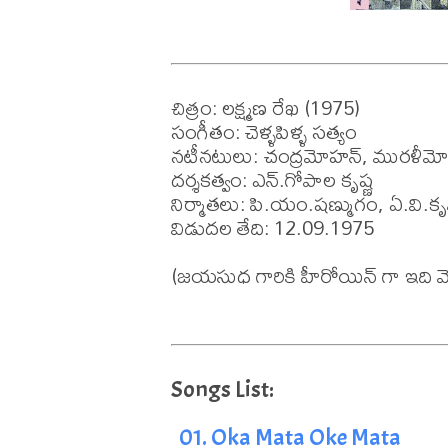
చిత్రం: లక్ష్మణ రేఖ (1975)

సంగీతం: చెళ్ళపిళ్ళ సత్యం

నటీనటులు: చంద్రమోహన్, మురళీమ
దర్శకత్వం: ఎన్.గోపాల కృష్ణ

నిర్మాతలు: పి.యం.షణ్ముగం, ఏ.వి.కృష్
విడుదల తేది: 12.09.1975

(జయసుధ గారికి హీరోయిన్ గా ఇది మొ
01. Oka Mata Oke Mata