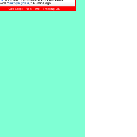
wed "
Sakhiya (2004)
"
45 mins ago
Get Script
Real Time
Tracking ON