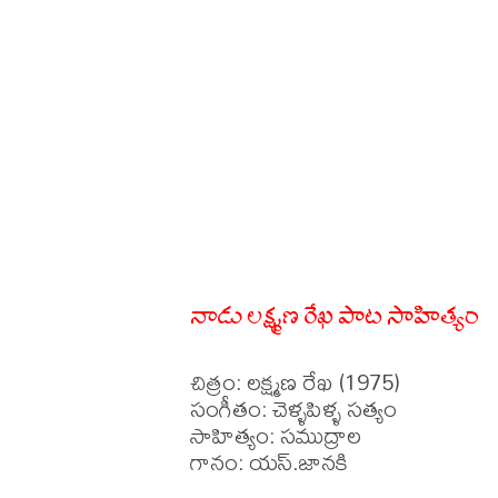
నాడు లక్ష్మణ రేఖ పాట సాహిత్యం
చిత్రం: లక్ష్మణ రేఖ (1975)

సంగీతం: చెళ్ళపిళ్ళ సత్యం

సాహిత్యం: సముద్రాల 

గానం: యస్.జానకి
