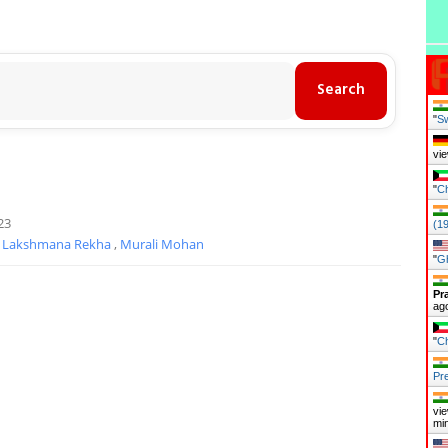
"
S
vie
"
Ch
23
(1
,
Lakshmana Rekha
,
Murali Mohan
"
Gh
Pr
ag
"
Ch
Pr
vie
mi