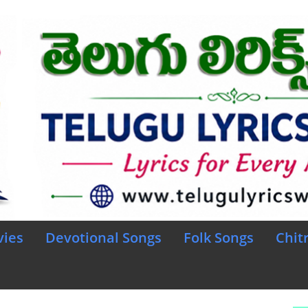
vies
Devotional Songs
Folk Songs
Chit