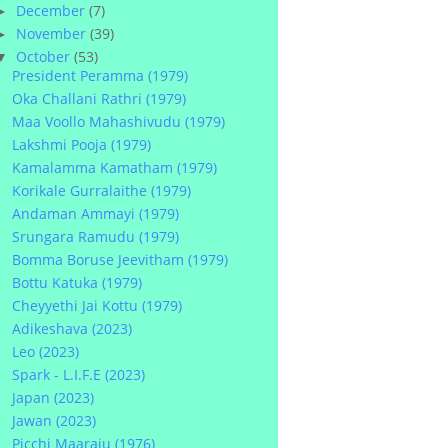
December
(7)
►
November
(39)
►
October
(53)
▼
President Peramma (1979)
Oka Challani Rathri (1979)
Maa Voollo Mahashivudu (1979)
Lakshmi Pooja (1979)
Kamalamma Kamatham (1979)
Korikale Gurralaithe (1979)
Andaman Ammayi (1979)
Srungara Ramudu (1979)
Bomma Boruse Jeevitham (1979)
Bottu Katuka (1979)
Cheyyethi Jai Kottu (1979)
Adikeshava (2023)
Leo (2023)
Spark - L.I.F.E (2023)
Japan (2023)
Jawan (2023)
Picchi Maaraju (1976)