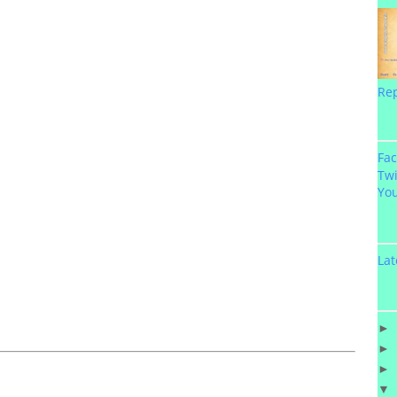
Re
Fa
Twi
Yo
Lat
►
►
►
▼