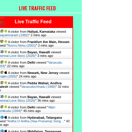
LIVE TRAFFIC FEED
Live Traffic Feed
A visitor from
Haliyal, Karnataka
viewed
wayamvaram (1982)
"
2 mins ago
A visitor from
Frankfurt Am Main, Hessen
wed "
Nuvvu Nenu (2001)
"
2 mins ago
A visitor from
Bayan, Hawalli
viewed
ennai Love Story (2026)
"
3 mins ago
A visitor from
Delhi
viewed "
Varasudu
993)
"
22 mins ago
A visitor from
Newark, New Jersey
viewed
ajini (2005)
"
24 mins ago
A visitor from
Pedda Waltair, Andhra
adesh
viewed "
Varasudochhadu (1988)
"
32 mins
o
A visitor from
Bayan, Hawalli
viewed
ennai Love Story (2026)
"
36 mins ago
A visitor from
Delhi
viewed "
Allari
emikudu (1994)
"
40 mins ago
A visitor from
Hyderabad, Telangana
wed "
Anitha O Anitha (Naa Pranama) Song…
"
43
ns ago
A visitor from
Middleton, Tennessee