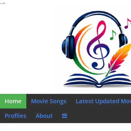
-->
Home
Movie Songs
Latest Updated Mo
Profiles
About