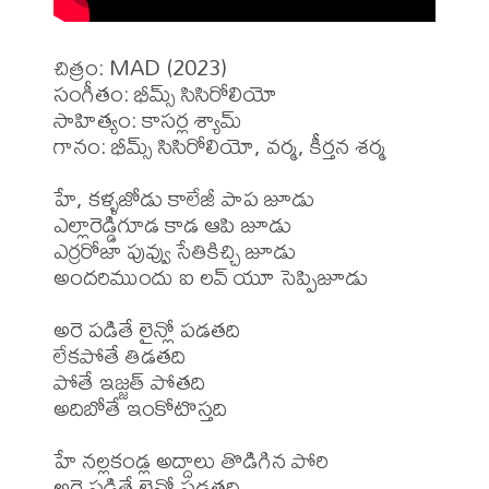
చిత్రం: MAD (2023)

సంగీతం: భీమ్స్ సిసిరోలియో

సాహిత్యం: కాసర్ల శ్యామ్

గానం: భీమ్స్ సిసిరోలియో, వర్మ, కీర్తన శర్మ

హే, కళ్ళజోడు కాలేజీ పాప జూడు

ఎల్లారెడ్డిగూడ కాడ ఆపి జూడు

ఎర్రరోజా పువ్వు సేతికిచ్చి జూడు

అందరిముందు ఐ లవ్ యూ సెప్పిజూడు

అరె పడితే లైన్లో పడతది

లేకపోతే తిడతది

పోతే ఇజ్జత్ పోతది

అదిబోతే ఇంకోటొస్తది

హే నల్లకండ్ల అద్దాలు తొడిగిన పోరి

అరె పడితే లైన్లో పడతది
