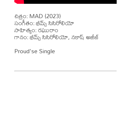
చిత్రం: MAD (2023)

సంగీతం: భీమ్స్ సిసిరోలియో

సాహిత్యం: రఘురాం

గానం: భీమ్స్ సిసిరోలియో, నకాష్ అజీజ్

Proud'se Single
