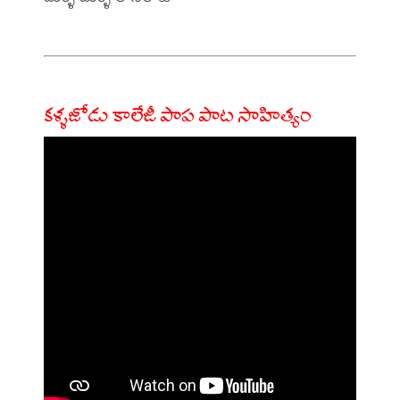
కళ్ళజోడు కాలేజీ పాప పాట సాహిత్యం