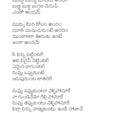
బుజ్జి బుజ్జి బుగ్గల మెరుపే

ఎంతో అందమే

ముక్కు మీద కోపం అందం

మూతి ముడుచుకుంటే అందం

ఝంకాలలా ఊగుతు ఉంటే

ఇంకా అందమే

నీ పిచ్చి పట్టిందిలే

అది నీవైపే నెట్టిందిలే

ఏమైన బాగుందిలే

నువ్వు ఒప్పుకుంటే

జరుపుకుంట జాతరలే

నువ్వు నవ్వుకుంటూ వెళ్ళిపోమాకే

నా గుండెనేమో గిల్లి పోమాకే

నువ్వు తప్పుకుంటు వెళ్ళిపోమాకే

పిల్లా నిన్ను హత్తుకుంటు ఉండి పోతానే
