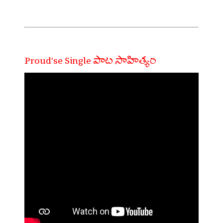
Proud'se Single పాట సాహిత్యం