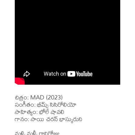
చిత్రం: MAD (2023)

సంగీతం: భీమ్స్ సిసిరోలియో

సాహిత్యం: భోలే షావలి

గానం: సాయి చరన్ భాస్కురుని

మళ్ళి మళ్ళీ రానిరోజు
