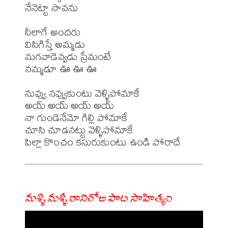
నేనెట్టా సావను

నీలాగే అందరు

విసిగిస్తే అమ్మడు

మగవాడెవ్వడు ప్రేమంటే

నమ్మడూ ఊ ఊ ఊ

నువ్వు నవ్వుకుంటు వెళ్ళిపోమాకే

అయ్ అయ్ అయ్ అయ్

నా గుండెనేమో గిల్లి పోమాకే

చూసి చూడనట్టు వెళ్ళిపోమాకే

మళ్ళి మళ్ళీ రానిరోజు పాట సాహిత్యం