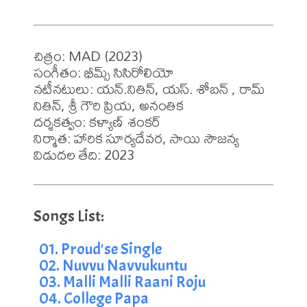
చిత్రం: MAD (2023)

సంగీతం: భీమ్స్ సిసిరోలియో

నటీనటులు: యన్.నితిన్, యస్. శోబన్ , రామ్ 
నితిన్, శ్రీ గౌరి ప్రియ, అనంతిక

దర్శకత్వం: కళ్యాణ్ శంకర్

నిర్మాత: హారిక సూర్యదేవర, సాయి సౌజన్య 

విడుదల తేది: 2023
01. Proud'se Single
02. Nuvvu Navvukuntu
03. Malli Malli Raani Roju
04. College Papa