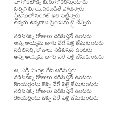
హే గోకేటోడ్ని మీరు గోకనిస్తుంటారు

పిచ్చిగ మీ యెనకబడితే ఫోజిస్తారు

స్టేటసులో సింగల్ అని పెట్టేస్తారు

లవ్వరు ఉన్నదాని ఫ్రెండును ట్రై చేస్తారు

నడిసినన్ని రోజులు నడిపిస్తనే ఉంటరు

అవ్వ అయ్యను జూపి వేరే పెళ్లి జేసుకుంటరు

నడిచినన్ని రోజులు నడిపిస్తనే ఉంటరు

అవ్వ అయ్యను జూపి వేరే పెళ్లి జేసుకుంటరు

ఆ, ఎడ్డీ పొరల్ల చేసి ఆడిపిస్తరు

నడిసినన్ని రోజులు నడిపిస్తనే ఉంటరు

కెరియర్లంటు జెప్పి వేరే పెళ్లి జేసుకుంటరు

నడిసినన్ని రోజులు నడిపిస్తనే ఉంటరు

కెరియర్లంటు జెప్పి వేరే పెళ్లి జేసుకుంటరు
