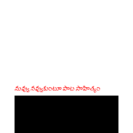
నువ్వు నవ్వుకుంటూ పాట సాహిత్యం