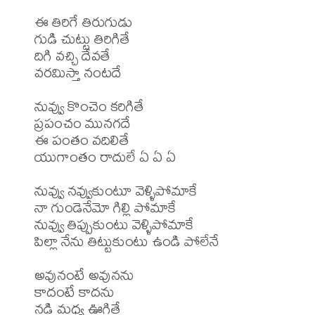
ఈ తిరిగే తిరుగుడు

గుడి చుట్టు తిరిగితే

దిగి వచ్చి దేవతే

వరమిస్తా నంటదే

నువ్వు కొంచెం కరిగితే

ప్రపంచం మునగదే

ఈ పంతం వదిలితే

యుగాంతం రాదులే ఏ ఏ ఏ

నువ్వు నవ్వుకుంటూ వెళ్ళిపోమాకే

నా గుండెనేమో గిల్లి పోమాకే

నువ్వు తిప్పుకుంటు వెళ్ళిపోమాకే

పిల్లా నేను తిట్టుకుంటు ఉండి పోలేనే

అవునంటే అవునను

కాదంటే కాదను

నడి మధ్య ఊగితే
