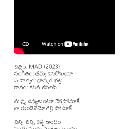
చిత్రం: MAD (2023)

సంగీతం: భీమ్స్ సిసిరోలియో

సాహిత్యం: భాస్కర భట్ల

గానం: కపిల్ కపిలన్ 

నువ్వు నవ్వుకుంటూ వెళ్లిపోమాకే

నా గుండెనేమో గిల్లి పోమాకే

చిన్ని చిన్ని కళ్ళే అందం

ముద్దు ముద్దు మాటలు అందం
