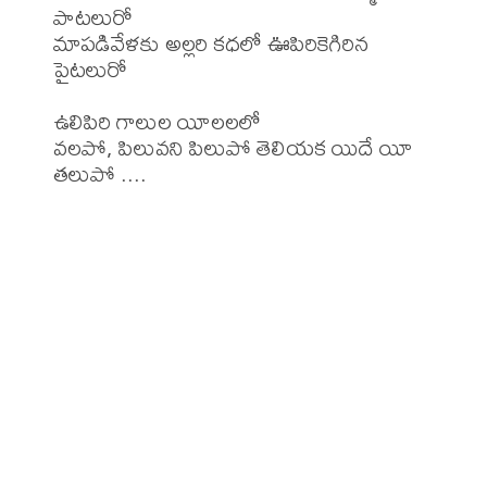
పాటలురో

మాపడివేళకు అల్లరి కధలో ఊపిరికెగిరిన 
పైటలురో

ఉలిపిరి గాలుల యీలలలో

వలపో, పిలువని పిలుపో తెలియక యిదే యీ 
తలుపో ....
