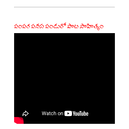
పంపర పనస పండురో పాట సాహిత్యం