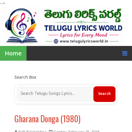
-->
Home
Search Box
Gharana Donga (1980)
Palli Balakrishna
Sunday, February 25, 2018