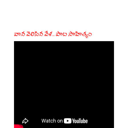
వాన వెలిసిన వేళ.. పాట సాహిత్యం