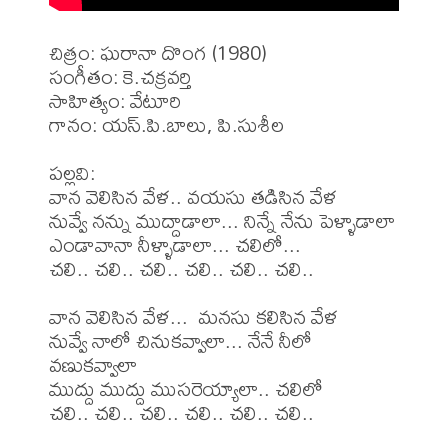
చిత్రం: ఘరానా దొంగ (1980)

సంగీతం: కె.చక్రవర్తి

సాహిత్యం: వేటూరి

గానం: యస్.పి.బాలు, పి.సుశీల

పల్లవి:

వాన వెలిసిన వేళ.. వయసు తడిసిన వేళ

నువ్వే నన్ను ముద్దాడాలా... నిన్నే నేను పెళ్ళాడాలా

ఎండావానా నీళ్ళాడాలా... చలిలో...

చలి.. చలి.. చలి.. చలి.. చలి.. చలి..

వాన వెలిసిన వేళ...  మనసు కలిసిన వేళ

నువ్వే నాలో చినుకవ్వాలా... నేనే నీలో 
వణుకవ్వాలా

ముద్దు ముద్దు ముసరెయ్యాలా.. చలిలో

చలి.. చలి.. చలి.. చలి.. చలి.. చలి..
