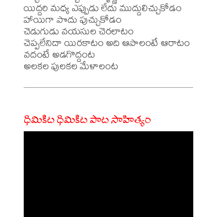
యిద్దరి మధ్య ఎప్పుడు లేదు ముద్దులిచ్చుకోడం

హాయిగా పొదు పుచ్చుకోడం

చెడుగుడు వయసుల చెరలాటం

చెప్పలేనిదా యిరకాటం అది ఆపాలంటే ఆరాటం

వదంటే అడగొద్దంట

ధిమికిట ధిమికిట పాట సాహిత్యం