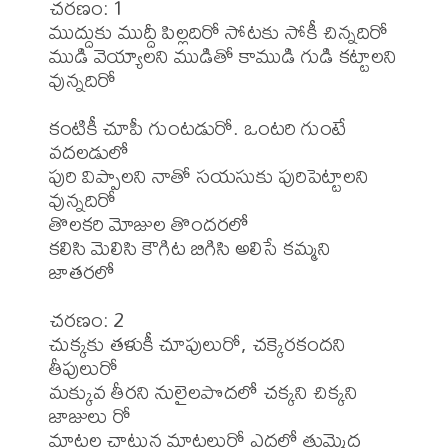
చరణం: 1

ముద్దుకు ముద్దీ పిల్లదిరో సోటకు సోకీ చిన్నదిరో

ముడి వెయ్యాలని ముడితో కాముడి గుడి కట్టాలని 
వున్నదిరో

కంటికీ చూపీ గుంటడురో. ఒంటరి గుంటే 
వదలడులో

పురి విప్పాలని నాతో సయసుకు పురిపెట్టాలని 
వున్నదిరో

తొలకరి మోజుల తొందరలో

కలిసి మెలిసి కౌగిట బిగిసి అలిసే కమ్మని 
జాతరలో

చరణం: 2

చుక్కకు తళుకీ చూపులురో, చక్కెరకందని 
తీపులురో

మక్కువ తీరని నులైలపొదలో చక్కని చిక్కని 
జాజులు రో

మాటల చాటున మాటలురో ఎదలో తుమ్మెద 