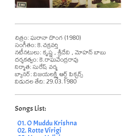
చిత్రం: ఘరానా దొంగ (1980)

సంగీతం: కె.చక్రవర్తి

నటీనటులు: కృష్ణ , శ్రీదేవి , మోహన్ బాబు

దర్శకత్వం: కె.రాఘవేంద్రరావు

నిర్మాత: సురేష్ వర్మ

బ్యానర్: విజయలక్ష్మి ఆర్ట్ పిక్చర్స్

విడుదల తేది: 29.03.1980
01. O Muddu Krishna
02. Rotte Virigi