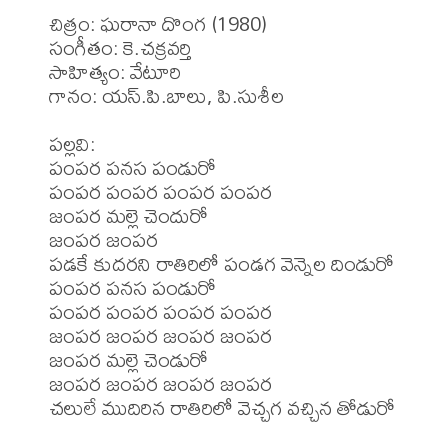
చిత్రం: ఘరానా దొంగ (1980)

సంగీతం: కె.చక్రవర్తి

సాహిత్యం: వేటూరి

గానం: యస్.పి.బాలు, పి.సుశీల

పల్లవి:

పంపర పనస పండురో

పంపర పంపర పంపర పంపర

జంపర మల్లె చెందురో

జంపర జంపర

పడకే కుదరని రాతిరిలో పండగ వెన్నెల దిండురో

పంపర పనస పండురో

పంపర పంపర పంపర పంపర

జంపర జంపర జంపర జంపర

జంపర మల్లె చెండురో

జంపర జంపర జంపర జంపర

చలులే ముదిరిన రాతిరిలో వెచ్చగ వచ్చిన తోడురో
