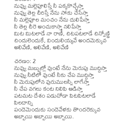
నువ్వు మల్లెపూలిస్తే నీ పక్కకొచ్చేస్తా

నువ్వు తెల్ల చీరిస్తే నేను సోకు చేసేస్తా

నీ మల్లెపూల మంచం నేను దులిపేస్తా

నీ తెల్ల చీరె అంచుకాస్తా నలిపేస్తా

మిట మిటలాడే నా రాణీ, చిటపటలాడే చిన్నోణ్ణి

చిందులెందుకే, విందులియ్యవే అందమెక్కువ

అలివేణి, అలివేణి, అలివేణి

చరణం: 2 

నువ్వు మబ్బుల్లో వుంటే నేను మెరుపు ముద్దిస్తా

నువ్వు నీటిలో వుంటే నీకు చేప ముద్దిస్తా

నీ మెరుపులోన వురుములన్నీ లాగేస్తా

నీ చేప వగలు కంట నిలిపి ఆడిస్తా

పటమట దేశం పడుచోడా పిటపిటలాడే 
పిలదాన్ని

పందెమెందుకు సందెవేళకు తొందరెక్కువ 

అబ్బాయి అబ్బాయి అబ్బాయి.
