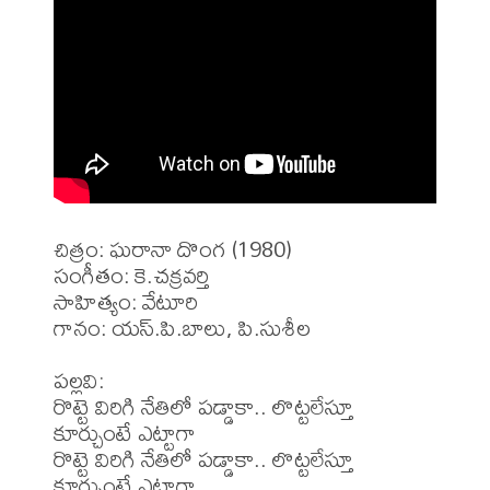
చిత్రం: ఘరానా దొంగ (1980)

సంగీతం: కె.చక్రవర్తి

సాహిత్యం: వేటూరి

గానం: యస్.పి.బాలు, పి.సుశీల

పల్లవి:

రొట్టె విరిగి నేతిలో పడ్డాకా.. లొట్టలేస్తూ 
కూర్చుంటే ఎట్టాగా

రొట్టె విరిగి నేతిలో పడ్డాకా.. లొట్టలేస్తూ 
కూర్చుంటే ఎట్టాగా
