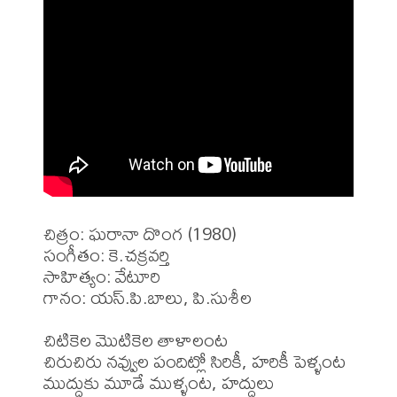
చిత్రం: ఘరానా దొంగ (1980)

సంగీతం: కె.చక్రవర్తి

సాహిత్యం: వేటూరి

గానం: యస్.పి.బాలు, పి.సుశీల

చిటికెల మొటికెల తాళాలంట

చిరుచిరు నవ్వుల పందిట్లో సిరికీ, హరికీ పెళ్ళంట

ముద్దుకు మూడే ముళ్ళంట, హద్దులు
