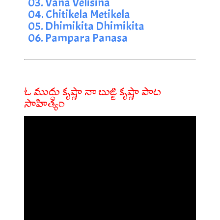
03. Vana Velisina
04. Chitikela Metikela
05. Dhimikita Dhimikita
06. Pampara Panasa
ఓ ముద్దు కృష్ణా నా బుజ్జి కృష్ణా పాట
సాహిత్యం