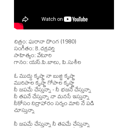
చిత్రం: ఘరానా దొంగ (1980)

సంగీతం: కె.చక్రవర్తి

సాహిత్యం: వేటూరి

గానం: యస్.పి.బాలు, పి.సుశీల

ఓ ముద్దు కృష్ణా నా బుజ్జి కృష్ణా

మురిపాల కృష్ణా గోపాల కృష్ణా

నీ జపమే చేస్తున్నా - నీ భజనే చేస్తున్నా

నీ తపనే చేస్తున్నా నా మనసే ఇస్తున్నా

నీకోసం నిద్రాహారం సర్వం మాని నే పడి 
చూస్తున్నా

నీ జపమే చేస్తున్నా నీ తపమే చేస్తున్నా
