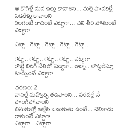
ఆ కౌగిళ్లే మన ఇల్లు కావాలని... మల్లె పొదరిళ్లే  
పడకిళ్లు కావాలని

కలగంటే కాదంటే ఎట్టాగా... చలి తీరి పోతుంటే 
ఎట్టాగా

ఎట్టా.. గెట్టా.. గెట్టా.. గెట్టా.. గెట్టా..

గెట్టా.. గెట్టా.. గెట్టా.. గెట్టా.. ఎట్టాగా

రొట్టె విరిగి నేతిలో పడ్డాకా.. అబ్బా.. లొట్టలేస్తూ 
కూర్చుంటే ఎట్టాగా

చరణం: 2

వానల్లే నువ్వొచ్చి తడపాలని... వరదల్లే నే 
పొంగిపోవాలని

చినుకుల్లో ఇల్లేసి ఒణుకుతు ఉంటే... చెలికాడు 
రాకుంటే ఎట్టాగా

ఎట్టాగా.. ఎట్టాగా
