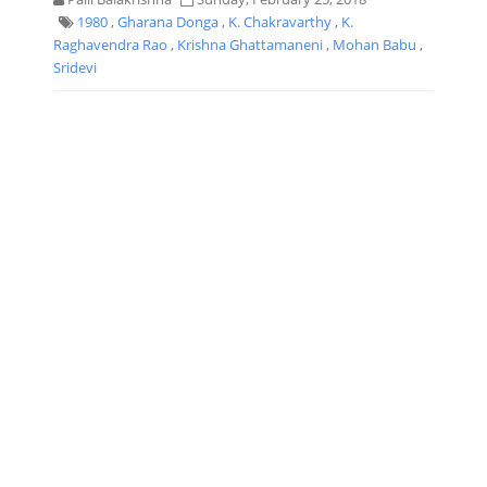
1980
,
Gharana Donga
,
K. Chakravarthy
,
K.
Raghavendra Rao
,
Krishna Ghattamaneni
,
Mohan Babu
,
Sridevi