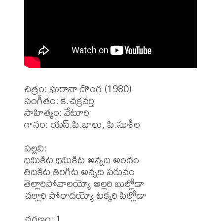
చిత్రం: ఘరానా దొంగ (1980)

సంగీతం: కె.చక్రవర్తి

సాహిత్యం: వేటూరి

గానం: యస్.పి.బాలు, పి.సుశీల

పల్లవి:

ధిమికిట ధిమికిట అన్నది అందం

తిదికిట తిరిగిట అన్నది పరువం

తెల్లారిపోవాలయ్యో అల్లరి బుల్లోడా

చల్లారి పోరాదయ్యో టక్కరి పిల్లోడా

చరణం: 1
