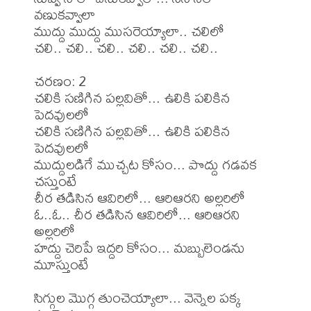
వణుకవ్వాలా

ముద్దు ముద్దు ముసరెయ్యాలా.. చలిలో

చలి.. చలి.. చలి.. చలి.. చలి.. చలి.. 

చరణం: 2

చలికి సణిగిన పల్లవితో... ఉలికి పలికిన 
పెదవులలో

చలికి సణిగిన పల్లవితో... ఉలికి పలికిన 
పెదవులలో

ముద్దులడిగే ముచ్చట కోసం... పొద్దు గడవక 
చస్తుంటే

చీర తడిసిన ఆవిరిలో... ఆరిఆరని అల్లరిలో

ఓ..ఓ.. చీర తడిసిన ఆవిరిలో... ఆరిఆరని 
అల్లరిలో

హద్దు చెరిపే ఇద్దరి కోసం... మబ్బులెండను 
మూస్తుంటే

సిగ్గుల మొగ్గ తుంచెయ్యాలా... వెన్నెల పక్క 