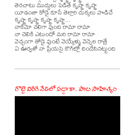
తెరచాటు ముద్దులు పెడితే కృష్ణా కృష్ణా

యీడంతా కోడై కూసే తెల్లారి చుక్కలు పొడిచే

కృష్ణా కృష్ణా కృష్ణా కృష్ణా...

నాకేమో చలిగా వుంది రామా రామా

నా చెలికి ఎటుందో మరి రామా రామా

వెచ్చంగా తోడై వుంటే వెయ్యేళ్ళు వెన్నెల రాత్రే

ఏ ఊర్వశో నా ప్రేయసై కౌగిట్లో చిందేసినట్టుంది

రొట్టె విరిగి నేతిలో పడ్డాకా.. పాట సాహిత్యం