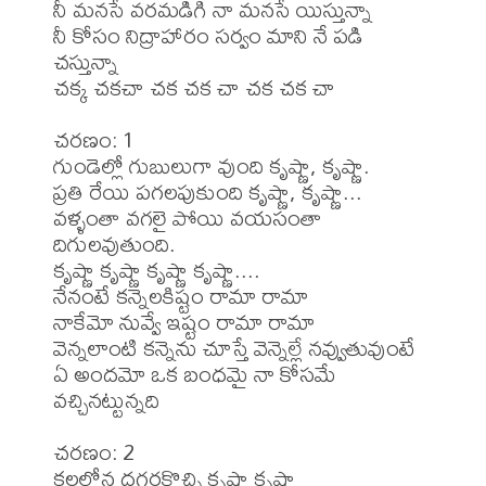
నీ మనసే వరమడిగి నా మనసే యిస్తున్నా

నీ కోసం నిద్రాహారం సర్వం మాని నే పడి 
చస్తున్నా

చక్క చకచా చక చక చా చక చక చా

చరణం: 1

గుండెల్లో గుబులుగా వుంది కృష్ణా, కృష్ణా.

ప్రతి రేయి పగలపుకుంది కృష్ణా, కృష్ణా...

వళ్ళంతా వగలై పోయి వయసంతా 
దిగులవుతుంది.

కృష్ణా కృష్ణా కృష్ణా కృష్ణా....

నేనంటే కన్నెలకిష్టం రామా రామా

నాకేమో నువ్వే ఇష్టం రామా రామా

వెన్నలాంటి కన్నెను చూస్తే వెన్నెల్లే నవ్వుతువుంటే

ఏ అందమో ఒక బంధమై నా కోసమే 
వచ్చినట్టున్నది

చరణం: 2

కలలోన దగ్గరకొచ్చి కృష్ణా కృష్ణా
