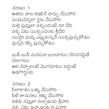
చరణం: 1 

అతను పాల కడలినే పాన్పు చేసుకొని

పండువెన్నెలా పైట చేసుకొని

మల్లె పువ్వులా వచ్చిందంటే మా దేవి

వచ్చి ఏమి యిచ్చిందంట శ్రీదేవి

యిద్దరి మధ్య ఎప్పుకున్నదే యిచ్చిపుచ్చుకోడం

వున్నది కప్పి పుచ్చుకోడం

బుడి బుడి మనసుల బులపాటం చెరిసగమైతే 
చెలగాటం 

అది చెప్పాలంటే మొగమాటం వద్దంటే 
అడగొద్దంట

చరణం: 2 

నీలాకాశం ఒళ్ళు చేసుకొని -

నీటి తామరలు కళ్ళు చేసుకొని

చిలిపి నవ్వులా వచ్చాడంట శ్రీహరి

వచ్చి ఏమి ఇచ్చాడంట కృష్ణహరి
