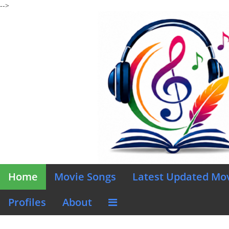
-->
Home
Movie Songs
Latest Updated Mo
Profiles
About