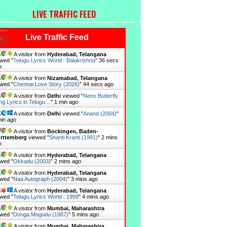
LIVE TRAFFIC FEED
Live Traffic Feed
A visitor from
Hyderabad, Telangana
wed "
Telugu Lyrics World : Balakrishna
"
37 secs
o
A visitor from
Nizamabad, Telangana
wed "
Chennai Love Story (2026)
"
45 secs ago
A visitor from
Delhi
viewed "
Neno Butterfly
ng Lyrics in Telugu…
"
1 min ago
A visitor from
Delhi
viewed "
Anand (2004)
"
min ago
A visitor from
Bockingen, Baden-
rttemberg
viewed "
Shanti Kranti (1991)
"
2 mins
o
A visitor from
Hyderabad, Telangana
wed "
Okkadu (2003)
"
2 mins ago
A visitor from
Hyderabad, Telangana
wed "
Naa Autograph (2004)
"
3 mins ago
A visitor from
Hyderabad, Telangana
wed "
Telugu Lyrics World : 1999
"
4 mins ago
A visitor from
Mumbai, Maharashtra
wed "
Donga Mogudu (1987)
"
5 mins ago
A visitor from
Mumbai, Maharashtra