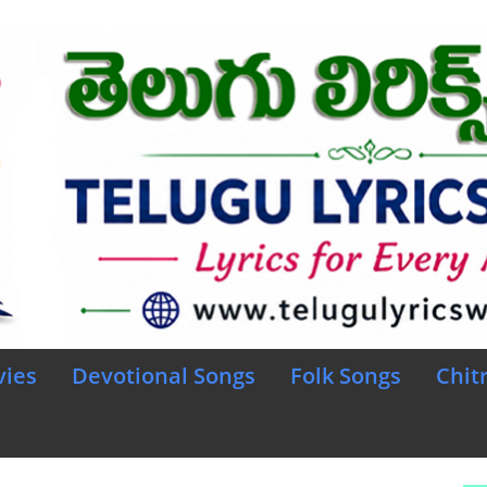
vies
Devotional Songs
Folk Songs
Chit