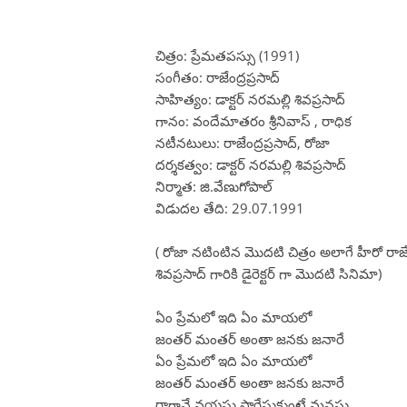
చిత్రం: ప్రేమతపస్సు (1991)
సంగీతం: రాజేంద్రప్రసాద్
సాహిత్యం: డాక్టర్ నరమల్లి శివప్రసాద్
గానం: వందేమాతరం శ్రీనివాస్ , రాధిక
నటీనటులు: రాజేంద్రప్రసాద్, రోజా
దర్శకత్వం: డాక్టర్ నరమల్లి శివప్రసాద్
నిర్మాత: జి.వేణుగోపాల్
విడుదల తేది: 29.07.1991
( రోజా నటింటిన మొదటి చిత్రం అలాగే హీరో రాజే
శివప్రసాద్ గారికి డైరెక్టర్ గా మొదటి సినిమా)
ఏం ప్రేమలో ఇది ఏం మాయలో
జంతర్ మంతర్ అంతా జనకు జనారే
ఏం ప్రేమలో ఇది ఏం మాయలో
జంతర్ మంతర్ అంతా జనకు జనారే
రాగానే వయసు పారేసుకుంటే మనసు