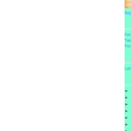
Re
Fa
Twi
Yo
Lat
►
►
►
►
►
►