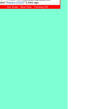
wed "
Aawara (2010)
"
5 mins ago
Get Script
Real Time
Tracking ON