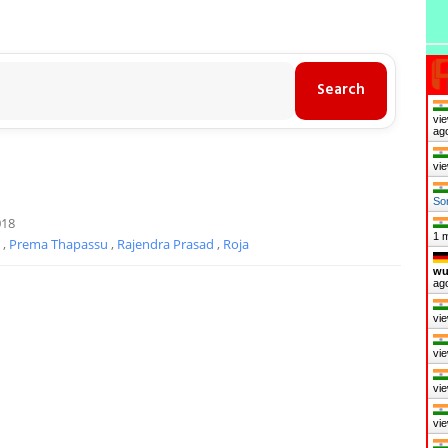
vie
ag
vie
So
018
1 
d
,
Prema Thapassu
,
Rajendra Prasad
,
Roja
wu
ag
vie
vie
vie
vie