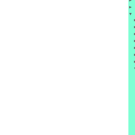
►
►
▼