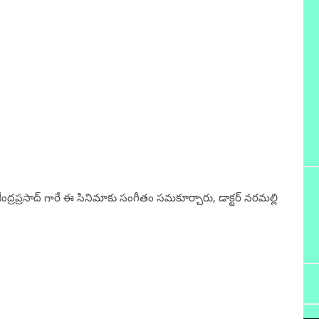
ంద్రప్రసాద్ గారే ఈ సినిమాకు సంగీతం సమకూర్చారు, డాక్టర్ నరమల్లి