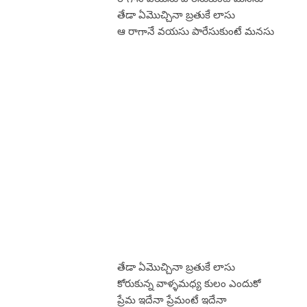
తేడా ఏమొచ్చినా బ్రతుకే లాసు
ఆ రాగానే వయసు పారేసుకుంటే మనసు
తేడా ఏమొచ్చినా బ్రతుకే లాసు
కోరుకున్న వాళ్ళమధ్య కులం ఎందుకో
ప్రేమ ఇదేనా ప్రేమంటే ఇదేనా