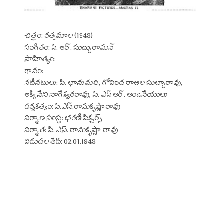
చిత్రం: రత్నమాల (1948)
సంగీతం: సి. ఆర్. సుబ్బురామన్
సాహిత్యం:
గానం:
నటీనటులు: పి. భానుమతి, గోవింద రాజుల సుబ్బారావు,
అక్కినేని నాగేశ్వరరావు, సి. ఎస్ ఆర్. ఆంజనేయులు
దర్శకత్వం: పి.ఎస్.రామకృష్ణారావు
నిర్మాణ సంస్థ: భరణీ పిక్చర్స్
నిర్మాత: పి. ఎస్. రామకృష్ణా రావు
విడుదల తేది: 02.01.1948