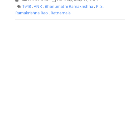
1948
,
ANR
,
Bhanumathi Ramakrishna
,
P. S.
Ramakrishna Rao
,
Ratnamala