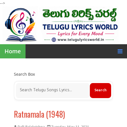
-->
Home
Search Box
Ratnamala (1948)
Palli Balakrishna
Tuesday, May 11, 2021