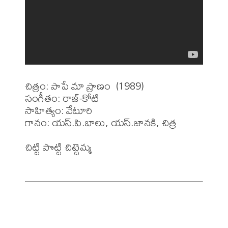
చిత్రం: పాపే మా ప్రాణం  (1989)

సంగీతం: రాజ్-కోటి

సాహిత్యం: వేటూరి

గానం: యస్.పి.బాలు, యస్.జానకి, చిత్ర

చిట్టి పొట్టి చిట్టెమ్మ
