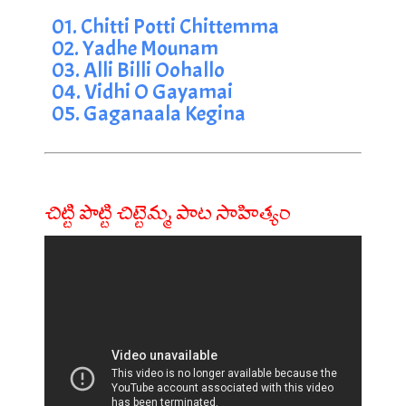
01. Chitti Potti Chittemma
02. Yadhe Mounam
03. Alli Billi Oohallo
04. Vidhi O Gayamai
05. Gaganaala Kegina
చిట్టి పొట్టి చిట్టెమ్మ పాట సాహిత్యం