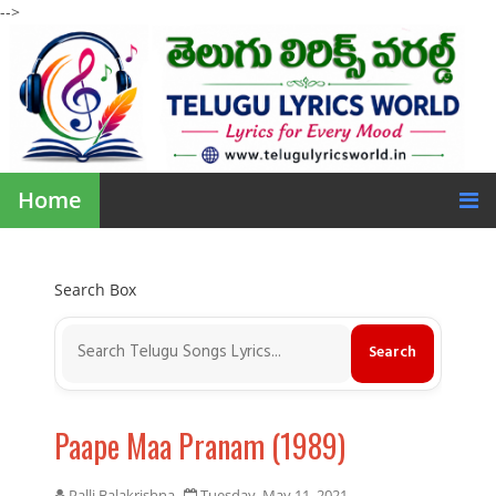
-->
Home
Search Box
Paape Maa Pranam (1989)
Palli Balakrishna
Tuesday, May 11, 2021