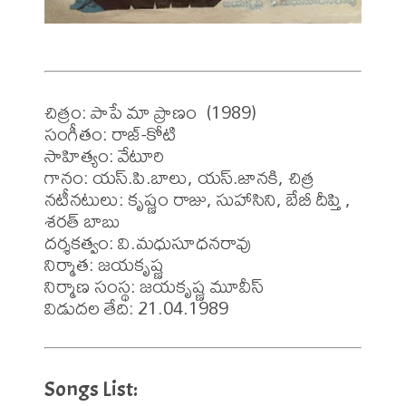
చిత్రం: పాపే మా ప్రాణం  (1989)

సంగీతం: రాజ్-కోటి

సాహిత్యం: వేటూరి

గానం: యస్.పి.బాలు, యస్.జానకి, చిత్ర

నటీనటులు: కృష్ణం రాజు, సుహాసిని, బేబీ దీప్తి , 
శరత్ బాబు 

దర్శకత్వం: వి.మధుసూధనరావు

నిర్మాత: జయకృష్ణ

నిర్మాణ సంస్థ: జయకృష్ణ మూవీస్

విడుదల తేది: 21.04.1989