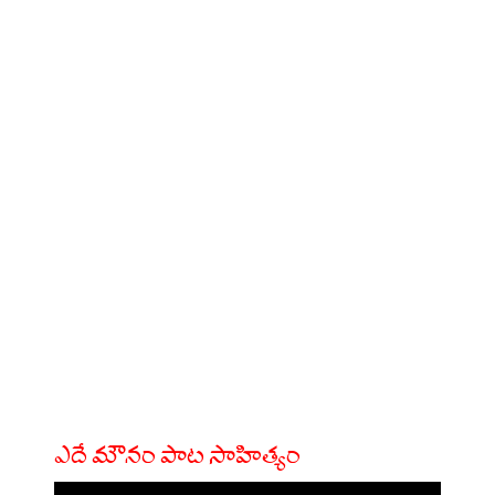
ఎదే మౌనం పాట సాహిత్యం