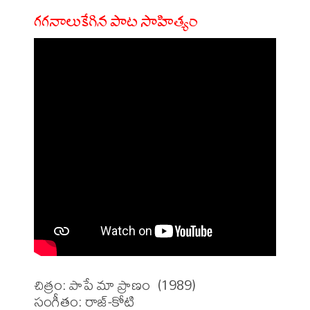
గగనాలుకేగిన పాట సాహిత్యం
చిత్రం: పాపే మా ప్రాణం  (1989)

సంగీతం: రాజ్-కోటి
