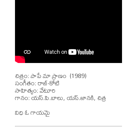
చిత్రం: పాపే మా ప్రాణం  (1989)

సంగీతం: రాజ్-కోటి

సాహిత్యం: వేటూరి

గానం: యస్.పి.బాలు, యస్.జానకి, చిత్ర
