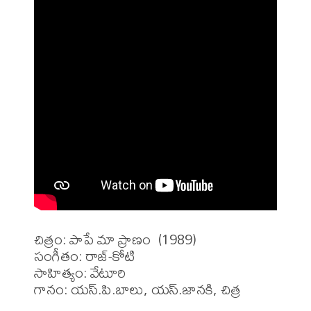
చిత్రం: పాపే మా ప్రాణం  (1989)

సంగీతం: రాజ్-కోటి

సాహిత్యం: వేటూరి

గానం: యస్.పి.బాలు, యస్.జానకి, చిత్ర
