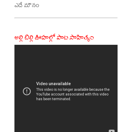
అల్లి బిల్లి ఊహల్లో పాట సాహిత్యం