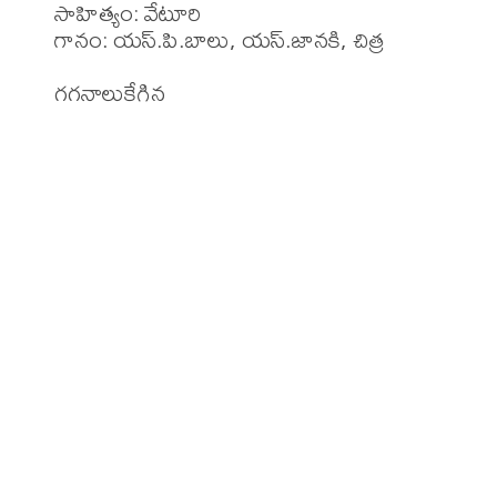
సాహిత్యం: వేటూరి

గానం: యస్.పి.బాలు, యస్.జానకి, చిత్ర
