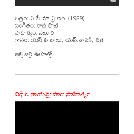
చిత్రం: పాపే మా ప్రాణం  (1989)

సంగీతం: రాజ్-కోటి

సాహిత్యం: వేటూరి

గానం: యస్.పి.బాలు, యస్.జానకి, చిత్ర

అల్లి బిల్లి ఊహల్లో 

విధి ఓ గాయమై పాట సాహిత్యం