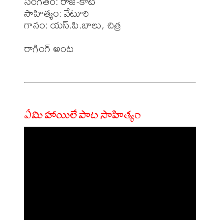
సంగీతం: రాజ్-కోటి

సాహిత్యం: వేటూరి 

గానం: యస్.పి.బాలు, చిత్ర 

రాగింగ్ అంట 

ఏమి హాయిలే పాట సాహిత్యం