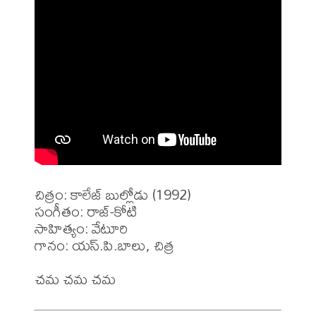
చిత్రం: కాలేజ్ బుల్లోడు (1992)

సంగీతం: రాజ్-కోటి

సాహిత్యం: వేటూరి 

గానం: యస్.పి.బాలు, చిత్ర 
