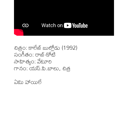
చిత్రం: కాలేజ్ బుల్లోడు (1992)

సంగీతం: రాజ్-కోటి

సాహిత్యం: వేటూరి 

గానం: యస్.పి.బాలు, చిత్ర 
