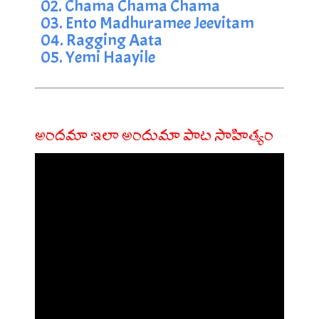
02. Chama Chama Chama
03. Ento Madhuramee Jeevitam
04. Ragging Aata
05. Yemi Haayile
అందమా ఇలా అందుమా పాట సాహిత్యం