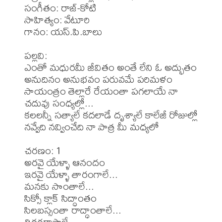
సంగీతం: రాజ్-కోటి

సాహిత్యం: వేటూరి 

గానం: యస్.పి.బాలు 

పల్లవి:

ఎంతో మధురమీ జీవితం అంతే లేని ఓ అద్భుతం 

అనుదినం అనుభవం పరువమే పరిమళం 

సాయంత్రం తెల్లారే రేయంతా పగలాయే నా 
చదువు సంధ్యల్లో...

కలలన్నీ సత్యాలే కదలాడే దృశ్యాలే కాలేజీ రోజుల్లో 

నవ్వేది నవ్వించేది నా పాత్ర మీ మధ్యలో 

చరణం: 1

అరవై యేళ్ళా ఆనందం 

ఇరవై యేళ్ళా తారంగాలే...

మనకు సొంతాలే...

సిక్సో క్లాక్ సిద్ధాంతం 

సిలబస్సంతా రాద్ధాంతాలే...

తిరగరాస్తాలే...
