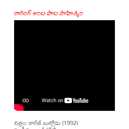
రాగింగ్ అంట పాట సాహిత్యం
చిత్రం: కాలేజ్ బుల్లోడు (1992)
