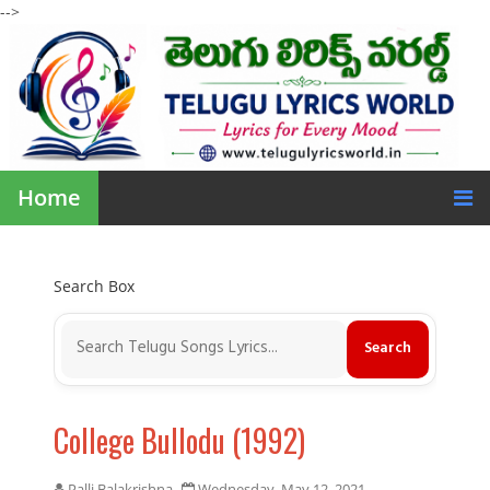
-->
Home
Search Box
College Bullodu (1992)
Palli Balakrishna
Wednesday, May 12, 2021