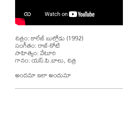
చిత్రం: కాలేజ్ బుల్లోడు (1992)

సంగీతం: రాజ్-కోటి

సాహిత్యం: వేటూరి 

గానం: యస్.పి.బాలు, చిత్ర 
