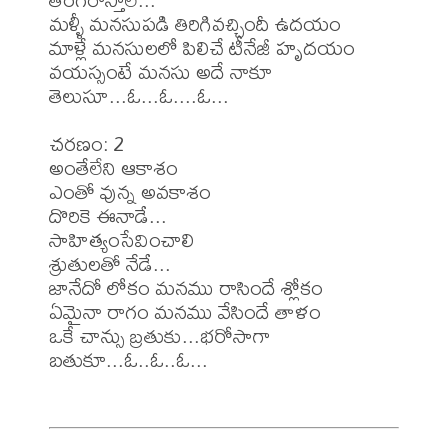
మళ్ళీ మనసుపడి తిరిగివచ్చిందీ ఉదయం 

మాళ్లే మనసులలో పిలిచే టీనేజీ హృదయం 

వయస్సంటే మనసు అదే నాకూ 
తెలుసూ...ఓ...ఓ....ఓ...

చరణం: 2

అంతేలేని ఆకాశం 

ఎంతో వున్న అవకాశం

దొరికె ఈనాడే...

సాహిత్యంసేవించాలి 

శ్రుతులతో నేడే...

జానేదో లోకం మనము రాసిందే శ్లోకం 

ఏమైనా రాగం మనము వేసిందే తాళం

ఒకే చాన్సు బ్రతుకు...భరోసాగా 
బతుకూ...ఓ..ఓ..ఓ...
