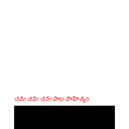
చమ చమ చమ పాట సాహిత్యం