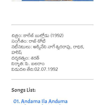
చిత్రం: కాలేజ్ బుల్లోడు (1992)

సంగీతం: రాజ్-కోటి

నటీనటులు: అక్కినేని నాగేశ్వరరావు, రాధిక, 
హరీష్

దర్శకత్వం: శరత్

నిర్మాత: పి. బలరాం

విడుదల తేది:02.07.1992
01. Andama Ila Anduma