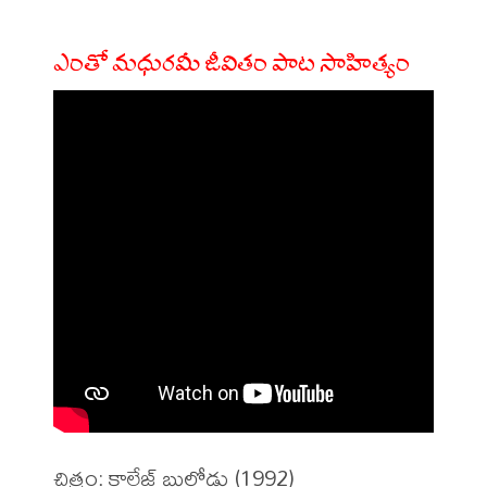
ఎంతో మధురమీ జీవితం పాట సాహిత్యం
చిత్రం: కాలేజ్ బుల్లోడు (1992)
