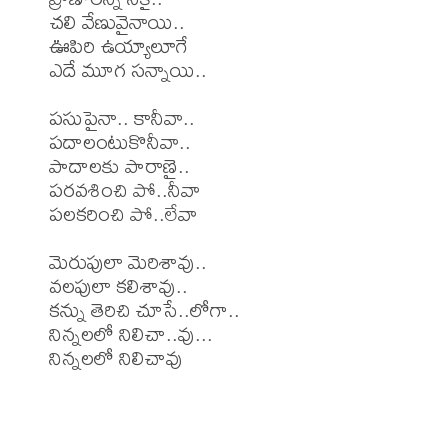
చలి వేణువైనాయి..

ఊపిరి ఉయ్యాలూగే

ఎదే మూగ సన్నాయి..

పసుపైనా.. కానీవా..

పదాలంటుకొనీవా..

పాదాలకు పారాణై..

పరవశించి పో..నీవా

పలకరించి పో..లేవా

మెరుపులా మెరిశావు..

వలపులా కలిశావు..

కన్ను తెరిచి చూసే..లోగా..

నిన్నలలో నిలిచా..వు...

నిన్నలలో నిలిచావు
