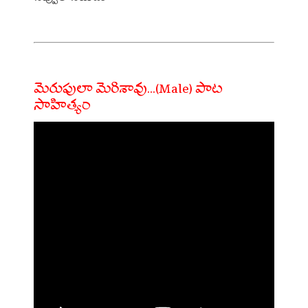
మెరుపులా మెరిశావు...(Male) పాట
సాహిత్యం