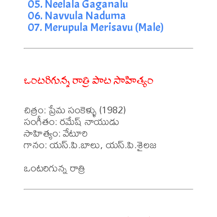
05. Neelala Gaganalu
06. Navvula Naduma
07. Merupula Merisavu (Male)
ఒంటరిగున్న రాత్రి పాట సాహిత్యం
చిత్రం: ప్రేమ సంకెళ్ళు (1982)

సంగీతం: రమేష్ నాయుడు

సాహిత్యం: వేటూరి 

గానం: యస్.పి.బాలు, యస్.పి.శైలజ 
