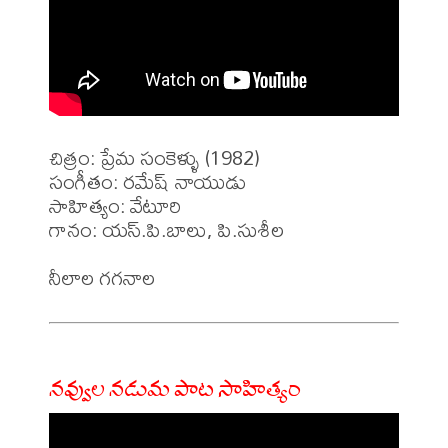
చిత్రం: ప్రేమ సంకెళ్ళు (1982)

సంగీతం: రమేష్ నాయుడు

సాహిత్యం: వేటూరి 

గానం: యస్.పి.బాలు, పి.సుశీల 

నవ్వుల నడుమ పాట సాహిత్యం