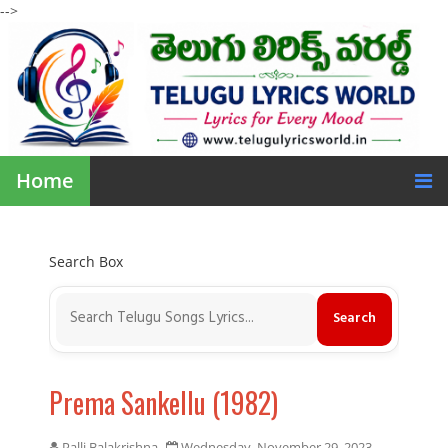
-->
Home
Search Box
Prema Sankellu (1982)
Palli Balakrishna
Wednesday, November 29, 2023