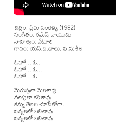
చిత్రం: ప్రేమ సంకెళ్ళు (1982)

సంగీతం: రమేష్ నాయుడు

సాహిత్యం: వేటూరి 

గానం: యస్.పి.బాలు, పి.సుశీల 

ఓహో... ఓ..

ఓహో... ఓ...

ఓహో... ఓ...

మెరుపులా మెరిశావు...

వలపులా కలిశావు.

కన్ను తెరిచి చూసేలోగా.

నిన్నలలో నిలిచావు

నిన్నలలో నిలిచావు
