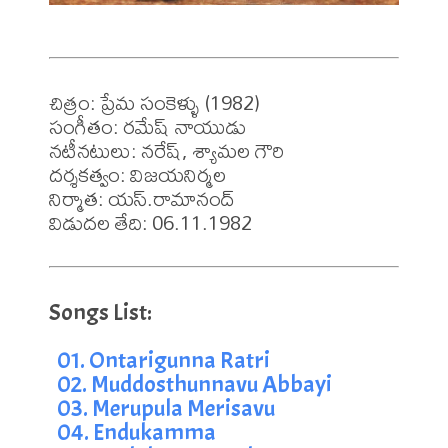
చిత్రం: ప్రేమ సంకెళ్ళు (1982)

సంగీతం: రమేష్ నాయుడు 

నటీనటులు: నరేష్, శ్యామల గౌరి

దర్శకత్వం: విజయనిర్మల

నిర్మాత: యస్.రామానంద్

విడుదల తేది: 06.11.1982
01. Ontarigunna Ratri
02. Muddosthunnavu Abbayi
03. Merupula Merisavu
04. Endukamma