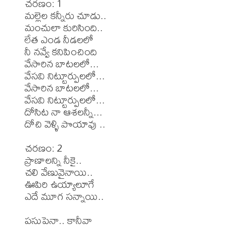
చరణం: 1

మల్లెల కన్నీరు చూడు..

మంచులా కురిసింది..

లేత ఎండ నీడలలో

నీ నవ్వే కనిపించింది

వేసారిన బాటలలో...

వేసవి నిట్టూర్పులలో...

వేసారిన బాటలలో...

వేసవి నిట్టూర్పులలో...

దోసిట నా ఆశలన్నీ...

దోచి వెళ్ళి పొయావు ..

చరణం: 2

ప్రాణాలన్ని నీకై..

చలి వేణువైనాయి..

ఊపిరి ఉయ్యాలూగే

ఎదే మూగ సన్నాయి..

పసుపైనా.. కానీవా
