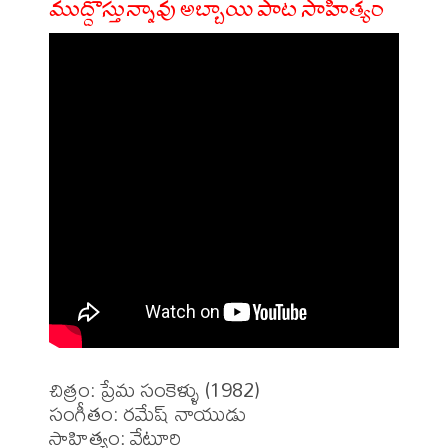
ముద్దొస్తున్నావు అబ్బాయి పాట సాహిత్యం
చిత్రం: ప్రేమ సంకెళ్ళు (1982)

సంగీతం: రమేష్ నాయుడు

సాహిత్యం: వేటూరి 
