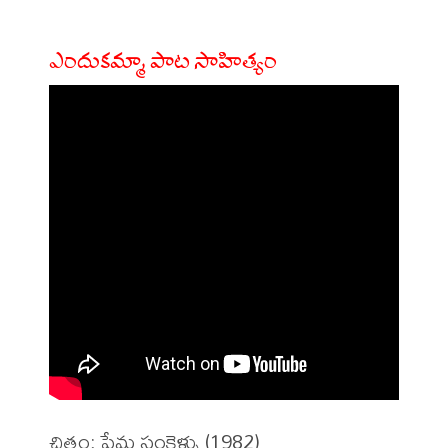
ఎందుకమ్మా పాట సాహిత్యం
చిత్రం: ప్రేమ సంకెళ్ళు (1982)
