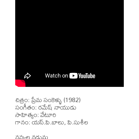
చిత్రం: ప్రేమ సంకెళ్ళు (1982)

సంగీతం: రమేష్ నాయుడు

సాహిత్యం: వేటూరి 

గానం: యస్.పి.బాలు, పి.సుశీల 

నవ్వుల నడుమ 
