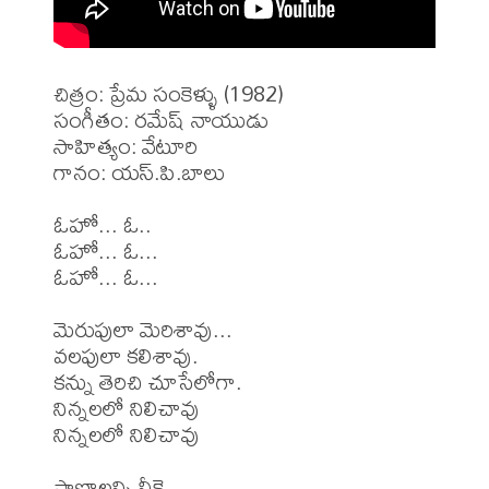
చిత్రం: ప్రేమ సంకెళ్ళు (1982)

సంగీతం: రమేష్ నాయుడు

సాహిత్యం: వేటూరి 

గానం: యస్.పి.బాలు

ఓహో... ఓ..

ఓహో... ఓ...

ఓహో... ఓ...

మెరుపులా మెరిశావు...

వలపులా కలిశావు.

కన్ను తెరిచి చూసేలోగా.

నిన్నలలో నిలిచావు

నిన్నలలో నిలిచావు

ప్రాణాలన్ని నీకై..
