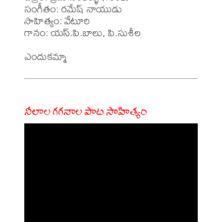
సంగీతం: రమేష్ నాయుడు

సాహిత్యం: వేటూరి 

గానం: యస్.పి.బాలు, పి.సుశీల 

నీలాల గగనాల పాట సాహిత్యం