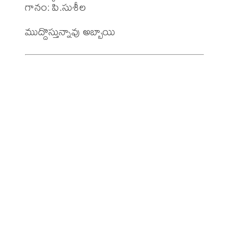
గానం: పి.సుశీల 
