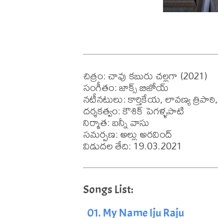
చిత్రం: చావు కబురు చల్లగా (2021)

సంగీతం: జాక్స్ బిజోయ్

నటీనటులు: కార్తికేయ, లావణ్య త్రిపాఠి
దర్శకత్వం: కౌశిక్ పెగళ్ళపాటి

నిర్మాత: బన్నీ వాసు

సమర్పణ: అల్లు అరవింద్

విడుదల తేది: 19.03.2021
01. My Name Iju Raju