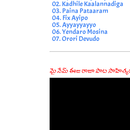
02. Kadhile Kaalannadiga
03. Paina Pataaram
04. Fix Ayipo
05. Ayyayyayyo
06. Yendaro Mosina
07. Orori Devudo
మై నేమ్ ఈజు రాజూ పాట సాహిత్య