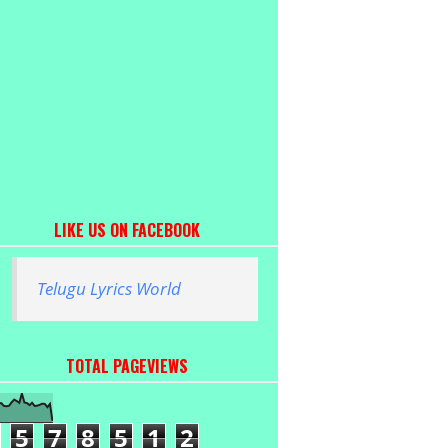
LIKE US ON FACEBOOK
Telugu Lyrics World
TOTAL PAGEVIEWS
5
7
8
5
1
2