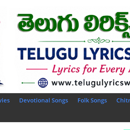
vies
Devotional Songs
Folk Songs
Chit