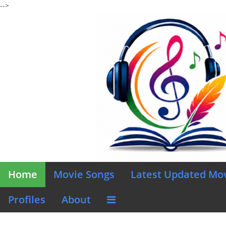
-->
Home
Movie Songs
Latest Updated Mo
Profiles
About