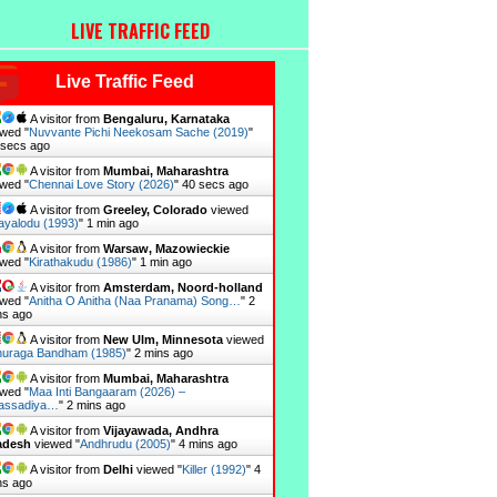
LIVE TRAFFIC FEED
Live Traffic Feed
A visitor from
Bengaluru, Karnataka
wed "
Nuvvante Pichi Neekosam Sache (2019)
"
 secs ago
A visitor from
Mumbai, Maharashtra
wed "
Chennai Love Story (2026)
"
41 secs ago
A visitor from
Greeley, Colorado
viewed
yalodu (1993)
"
1 min ago
A visitor from
Warsaw, Mazowieckie
wed "
Kirathakudu (1986)
"
1 min ago
A visitor from
Amsterdam, Noord-holland
wed "
Anitha O Anitha (Naa Pranama) Song…
"
2
ns ago
A visitor from
New Ulm, Minnesota
viewed
uraga Bandham (1985)
"
2 mins ago
A visitor from
Mumbai, Maharashtra
wed "
Maa Inti Bangaaram (2026) –
assadiya…
"
2 mins ago
A visitor from
Vijayawada, Andhra
adesh
viewed "
Andhrudu (2005)
"
4 mins ago
A visitor from
Delhi
viewed "
Killer (1992)
"
4
ns ago