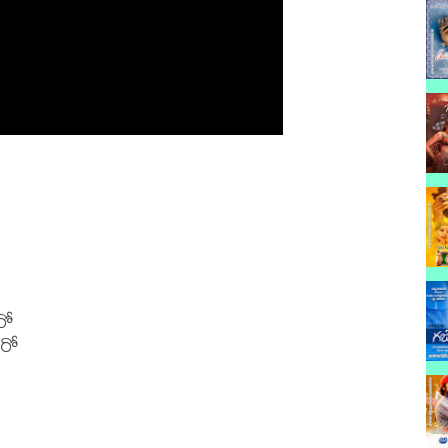
ో

రో
