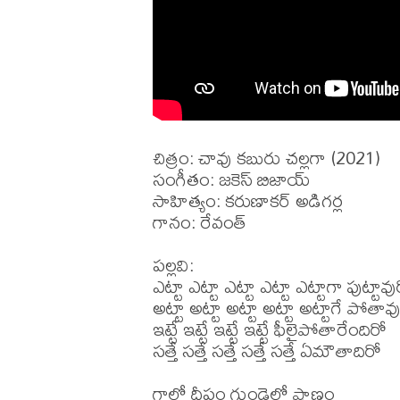
చిత్రం: చావు కబురు చల్లగా (2021)

సంగీతం: జకెస్ బిజాయ్

సాహిత్యం: కరుణాకర్ అడిగర్ల

గానం: రేవంత్

పల్లవి:

ఎట్టా ఎట్టా ఎట్టా ఎట్టా ఎట్టాగా పుట్టావుర
అట్టా అట్టా అట్టా అట్టా అట్టాగే పోతావు
ఇట్టే ఇట్టే ఇట్టే ఇట్టే ఫీలైపోతారేందిరో

సత్తే సత్తే సత్తే సత్తే సత్తే ఏమౌతాదిరో

గాల్లో దీపం గుండెల్లో ప్రాణం
