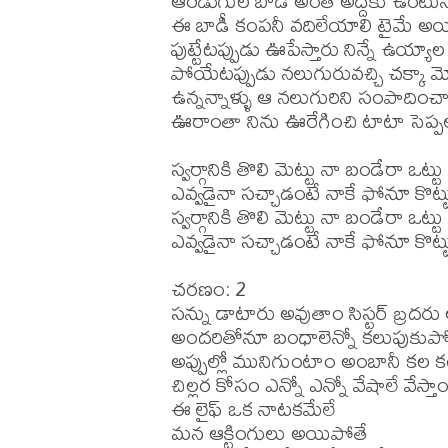
ఆరడుగుల బాడీ అంతే అద్దెకు ఉంటున
ఈ బాడీ కంపనీ వదిలేయాలి టైమే అయ
పుట్టేటప్పుడు ఊపేస్తారు నిన్నే ఉయ్యాల

పోయేటప్పుడు నలుగురువచ్చి చక్కా 
ఉన్నన్నాళ్ళు ఆ నలుగురిని సంపాదించా
ఊరాంతా నిను ఊరేగించి టాటా సెప్పల
స్వర్గానికి తొలి మెట్టు నా బండేరా ఒట్టు

ఎవ్వడైనా సచ్చాడంటే నాకే ఫోనూ కొట్టు
స్వర్గానికి తొలి మెట్టు నా బండేరా ఒట్టు

ఎవ్వడైనా సచ్చాడంటే నాకే ఫోనూ కొట్టు
చరణం: 2

సన్ను డాటారు అవుతాం సిస్టర్ బ్రదరు
అందరితోనూ బంధాలెన్నో కలుపుకుప
అప్పుల్లో మునిగుంటాం అంబానీ కల క
చిల్లర కోసం ఎన్నో ఎన్నో వేషాలే వేస్తాం
ఈ లైఫ్ ఒక నాటకమేలే

మన ఆక్టింగులు అయిపోతే
