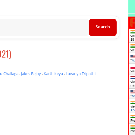
vie
19
021)
vie
"
Ma
vie
u Challaga
,
Jakes Bejoy
,
Karthikeya
,
Lavanya Tripathi
vie
mi
"
An
vie
Th
Pr
mi