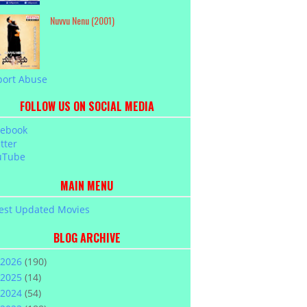
Nuvvu Nenu (2001)
port Abuse
FOLLOW US ON SOCIAL MEDIA
cebook
tter
uTube
MAIN MENU
est Updated Movies
BLOG ARCHIVE
2026
(190)
2025
(14)
2024
(54)