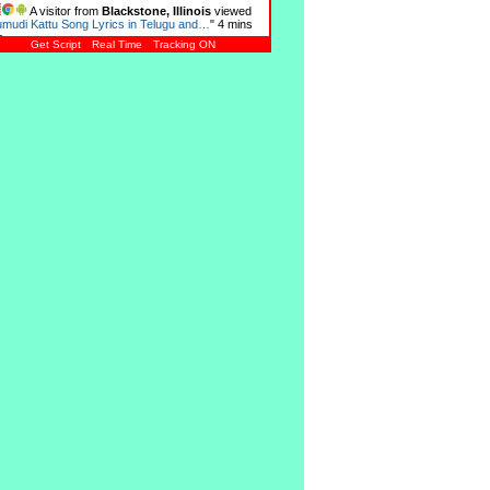
A visitor from
Blackstone, Illinois
viewed
umudi Kattu Song Lyrics in Telugu and…
"
4 mins
o
Get Script
Real Time
Tracking ON
A visitor from
Jadcherla, Telangana
viewed
rushtavanthulu (1969)
"
6 mins ago