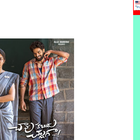
"
Ir
ag
"
Ad