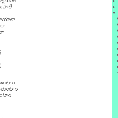
్నామంతే

►
ిపోతే

►
▼
మోయాలా

లా

ా





 అంటాం

ోతుంటాం

ంటాం


