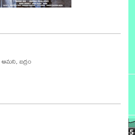
, ఆమని, బద్రం

5