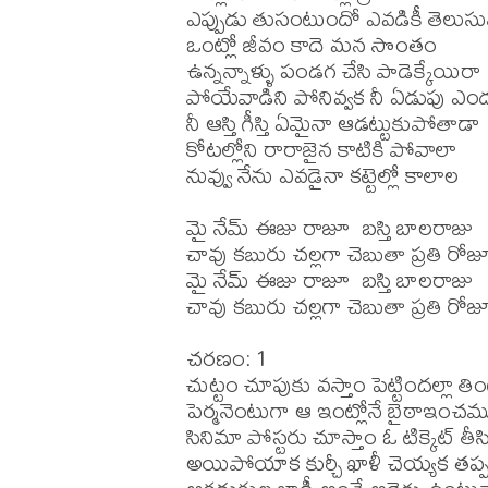
ఎప్పుడు తుసంటుందో ఎవడికీ తెలుసున
ఒంట్లో జీవం కాదె మన సొంతం

ఉన్నన్నాళ్ళు పండగ చేసి పాడెక్కేయిరా

పోయేవాడిని పోనివ్వక నీ ఏడుపు ఎంద
నీ ఆస్తి గీస్తి ఏమైనా ఆడట్టుకుపోతాడా

కోటల్లోని రారాజైన కాటికి పోవాలా

నువ్వు నేను ఎవడైనా కట్టెల్లో కాలాల

మై నేమ్ ఈజు రాజూ  బస్తి బాలరాజు

చావు కబురు చల్లగా చెబుతా ప్రతి రోజూ
మై నేమ్ ఈజు రాజూ  బస్తి బాలరాజు

చావు కబురు చల్లగా చెబుతా ప్రతి రోజూ
చరణం: 1

చుట్టం చూపుకు వస్తాం పెట్టిందల్లా తి
పెర్మనెంటుగా ఆ ఇంట్లోనే బైఠాఇంచము
సినిమా పోస్టరు చూస్తాం ఓ టిక్కెట్ తీస
అయిపోయాక కుర్చీ ఖాళీ చెయ్యక తప్ప