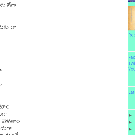
ు లేరా

ుకు రా

Re
Fa
Twi


Yo


Lat
ంటాం

గా

►
ి వెళతాం

►
దుగా

►