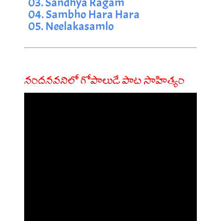
03. Sandhya Ragam
04. Sambho Hara Hara
05. Neelakasamlo
నందనవనిలో గోపాలుడే పాట సాహిత్యం