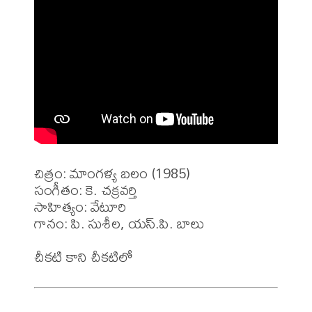
చిత్రం: మాంగళ్య బలం (1985)

సంగీతం: కె. చక్రవర్తి

సాహిత్యం: వేటూరి

గానం: పి. సుశీల, యస్.పి. బాలు
