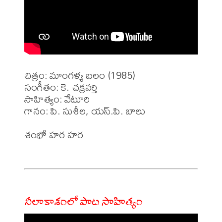
చిత్రం: మాంగళ్య బలం (1985)

సంగీతం: కె. చక్రవర్తి

సాహిత్యం: వేటూరి

గానం: పి. సుశీల, యస్.పి. బాలు

శంభో హర హర 

నీలాకాశంలో పాట సాహిత్యం