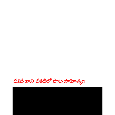
చీకటి కాని చీకటిలో పాట సాహిత్యం