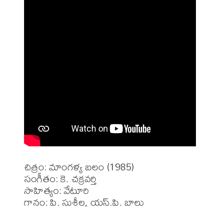
చిత్రం: మాంగళ్య బలం (1985)

సంగీతం: కె. చక్రవర్తి

సాహిత్యం: వేటూరి

గానం: పి. సుశీల, యస్.పి. బాలు
