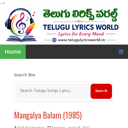
-->
Home
Search Box
Mangalya Balam (1985)
Palli Balakrishna
Monday, April 18, 2022