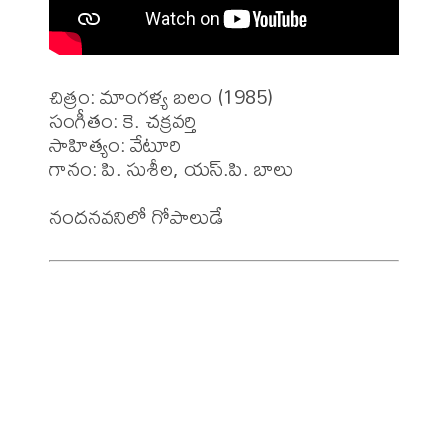
చిత్రం: మాంగళ్య బలం (1985)

సంగీతం: కె. చక్రవర్తి

సాహిత్యం: వేటూరి

గానం: పి. సుశీల, యస్.పి. బాలు
