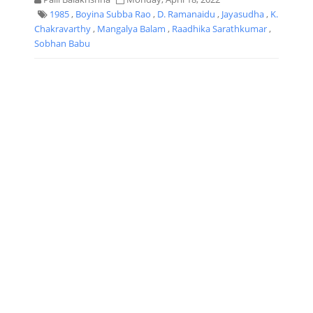
1985
,
Boyina Subba Rao
,
D. Ramanaidu
,
Jayasudha
,
K.
Chakravarthy
,
Mangalya Balam
,
Raadhika Sarathkumar
,
Sobhan Babu