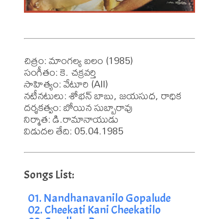
చిత్రం: మాంగల్య బలం (1985)

సంగీతం: కె. చక్రవర్తి

సాహిత్యం: వేటూరి (All)

నటీనటులు: శోభన్ బాబు, జయసుధ, రాధిక

దర్శకత్వం: బోయిన సుబ్బారావు

నిర్మాత: డి.రామానాయుడు

విడుదల తేది: 05.04.1985
01. Nandhanavanilo Gopalude
02. Cheekati Kani Cheekatilo