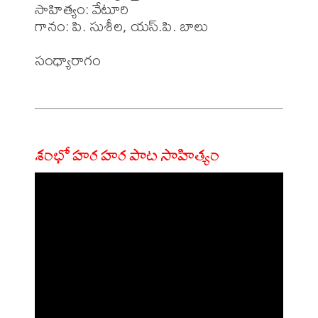
సాహిత్యం: వేటూరి

గానం: పి. సుశీల, యస్.పి. బాలు

సంధ్యారాగం 

శంభో హర హర పాట సాహిత్యం