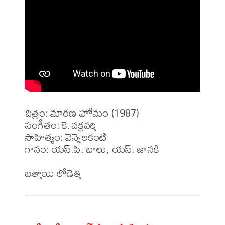
చిత్రం: మారణ హోమం (1987)

సంగీతం: కె.చక్రవర్తి

సాహిత్యం: వెన్నెలకంటి  

గానం: యస్.పి. బాలు, యస్. జానకి 
