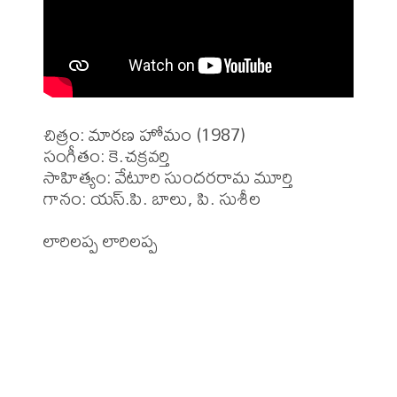
చిత్రం: మారణ హోమం (1987)

సంగీతం: కె.చక్రవర్తి

సాహిత్యం: వేటూరి సుందరరామ మూర్తి 

గానం: యస్.పి. బాలు, పి. సుశీల 

లారిలప్ప లారిలప్ప 
