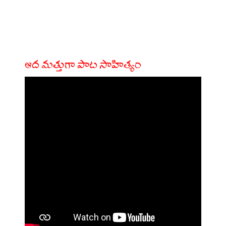
ఆద మత్తుగా పాట సాహిత్యం