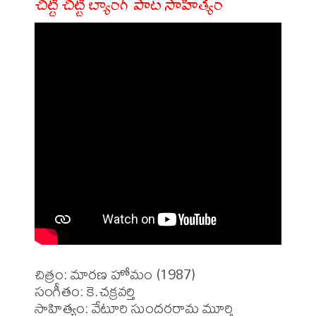
చిట్టి చిట్టి బ్యాంగ్ పాట సాహిత్యం
చిత్రం: మారణ హోమం (1987)

సంగీతం: కె.చక్రవర్తి

సాహిత్యం: వేటూరి సుందరరామ మూర్తి 
