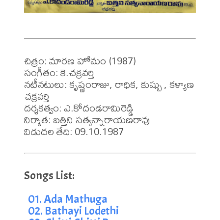
చిత్రం: మారణ హోమం (1987)

సంగీతం: కె.చక్రవర్తి

నటీనటులు: కృష్ణంరాజు, రాధిక, కుష్బు , కళ్యాణ 
చక్రవర్తి

దర్శకత్వం: ఎ.కోదండరామిరెడ్డి

నిర్మాత: బత్తిని సత్యన్నారాయణరావు 

విడుదల తేది: 09.10.1987
01. Ada Mathuga
02. Bathayi Lodethi