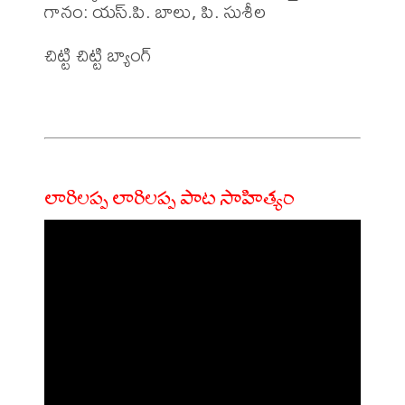
గానం: యస్.పి. బాలు, పి. సుశీల 

చిట్టి చిట్టి బ్యాంగ్ 

లారిలప్ప లారిలప్ప పాట సాహిత్యం