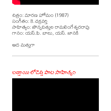
చిత్రం: మారణ హోమం (1987)

సంగీతం: కె.చక్రవర్తి

సాహిత్యం: జొన్నవిత్తుల రామలింగేశ్వరరావు 

గానం: యస్.పి. బాలు, యస్. జానకి 

బత్తాయి లోడెత్తి పాట సాహిత్యం