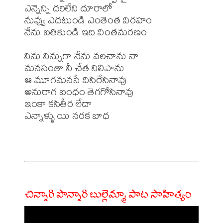
ఎన్నెన్ని దరిలేని దూరాలో

నువ్వు ఎదటుండి ఎంతెంత విరహం

నేను బతికుండి ఇది వింతమరణం

నిను నిన్నుగా నేను వలచాను నా

మనసంతా నీ చేత నిలిపాను 

ఆ మూగమనసే విసిరేసినావు

అనురాగ బంధం తెగగోసినావు

ఇంకా కసితీర లేదా

ఎన్నాళ్ళు యి నరక బాధ

చిన్నారి పొన్నారి బుల్లెమ్మా పాట సాహిత్యం