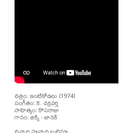
చిత్రం: ఇంటికోడలు (1974)

సంగీతం: కె. చక్రవర్తి

సాహిత్యం: కొసరాజు

గానం: జిక్కి - జానకి

చిన్నారి పొన్నారి బుల్లెమ్మా
