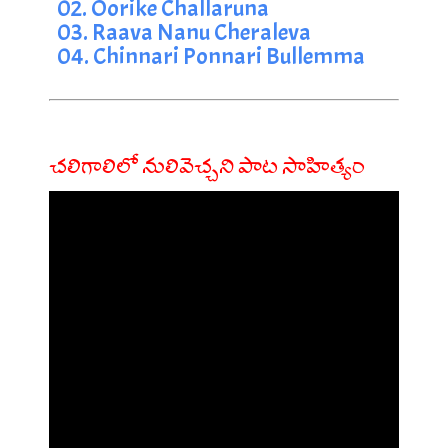
02. Oorike Challaruna
03. Raava Nanu Cheraleva
04. Chinnari Ponnari Bullemma
చలిగాలిలో నులివెచ్చని పాట సాహిత్యం