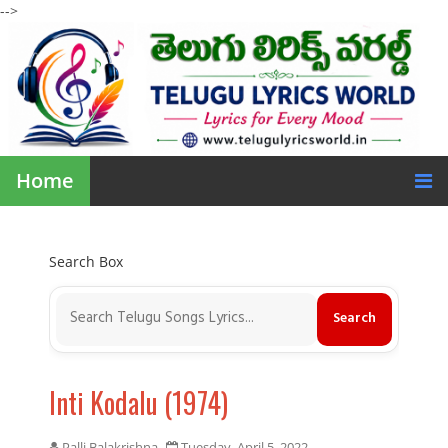
-->
Home
Search Box
Inti Kodalu (1974)
Palli Balakrishna
Tuesday, April 5, 2022