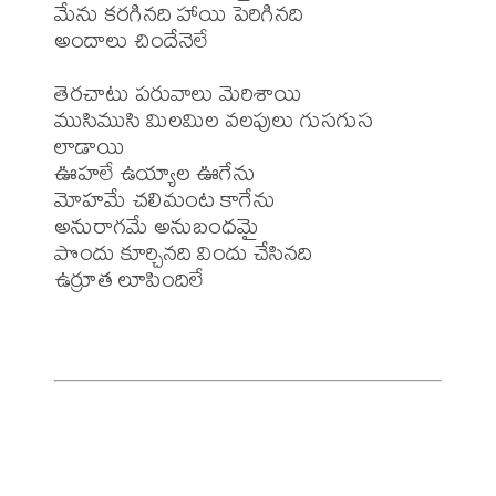
మేను కరగినది హాయి పెరిగినది

అందాలు చిందేనెలే

తెరచాటు పరువాలు మెరిశాయి

ముసిముసి మిలమిల వలపులు గుసగుస 
లాడాయి

ఊహలే ఉయ్యాల ఊగేను

మోహమే చలిమంట కాగేను

అనురాగమే అనుబంధమై

పొందు కూర్చినది విందు చేసినది

ఉర్రూత లూపిందిలే
