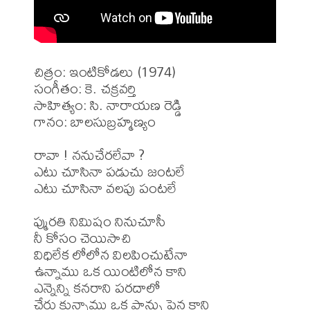
చిత్రం: ఇంటికోడలు (1974)

సంగీతం: కె. చక్రవర్తి

సాహిత్యం: సి. నారాయణ రెడ్డి

గానం: బాలసుబ్రహ్మణ్యం

రావా ! ననుచేరలేవా ?

ఎటు చూసినా పడుచు జంటలే

ఎటు చూసినా వలపు పంటలే

ప్మురతి నిమిషం నినుచూసీ 

నీ కోసం చెయిసాచి

విధిలేక లోలోన విలపించుటేనా

ఉన్నాము ఒక యింటిలోన కాని

ఎన్నెన్ని కనరాని పరదాలో 

చేరు కున్నాము ఒక పాన్పు పైన కాని
