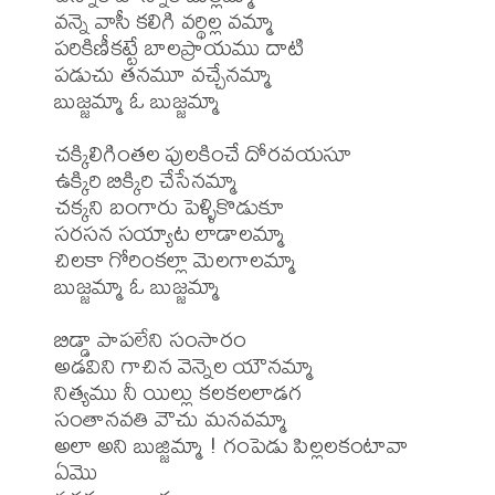
వన్నె వాసీ కలిగి వర్థిల్ల వమ్మా

పరికిణీకట్టే బాలప్రాయము దాటి

పడుచు తనమూ వచ్చేనమ్మా

బుజ్జమ్మా ఓ బుజ్జమ్మా

చక్కిలిగింతల పులకించే దోరవయసూ

ఉక్కిరి బిక్కిరి చేసేనమ్మా

చక్కని బంగారు పెళ్ళికొడుకూ

సరసన సయ్యాట లాడాలమ్మా

చిలకా గోరింకల్లా మెలగాలమ్మా

బుజ్జమ్మా ఓ బుజ్జమ్మా

బిడ్డా పాపలేని సంసారం

అడవిని గాచిన వెన్నెల యౌనమ్మా

నిత్యము నీ యిల్లు కలకలలాడగ

సంతానవతి వౌచు మనవమ్మా

అలా అని బుజ్జిమ్మా ! గంపెడు పిల్లలకంటావా 
ఏమొ
