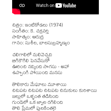
చిత్రం: ఇంటికోడలు (1974)

సంగీతం: కె. చక్రవర్తి

సాహిత్యం: ఆరుద్ర

గానం: సుశీల, బాలసుబ్రహ్మణ్యం

చలిగాలిలో నులివెచ్చని

బిగికౌగిలి పెనవేసుకో

ఊరించి నవ్వింది సొగసు - అహా

ఉప్పొంగి పోయింది మనసు

తొలికారు మేఘాలు మూశాయి

చిటపట చిటపట చిటపట చినుకులు కురిశాయి

జల్లులో ఒళ్ళంత తడిసింది

గుండెలో ఒక జ్వాల రగిలింది 

తొలి ప్రేమలో పులకింతలై
