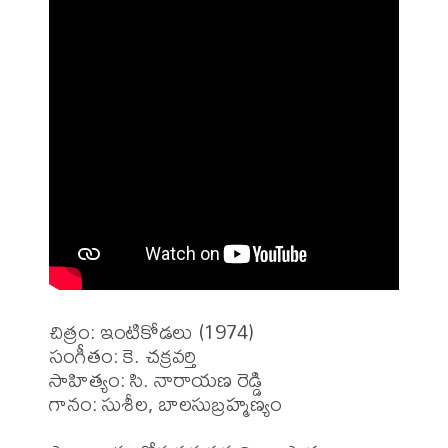
చిత్రం: ఇంటికోడలు (1974)

సంగీతం: కె. చక్రవర్తి

సాహిత్యం: సి. నారాయణ రెడ్డి

గానం: సుశీల, బాలసుబ్రహ్మణ్యం
