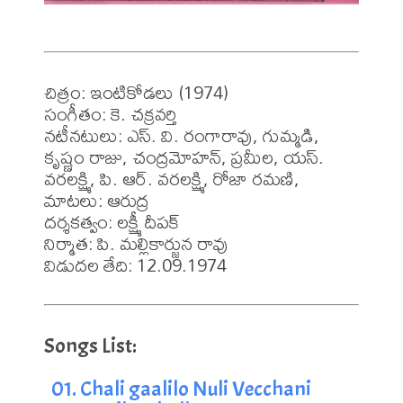
చిత్రం: ఇంటికోడలు (1974)

సంగీతం: కె. చక్రవర్తి

నటీనటులు: ఎస్. వి. రంగారావు, గుమ్మడి, 
కృష్ణం రాజు, చంద్రమోహన్, ప్రమీల, యస్. 
వరలక్ష్మి, పి. ఆర్. వరలక్ష్మి, రోజా రమణి,

మాటలు: ఆరుద్ర

దర్శకత్వం: లక్ష్మీ దీపక్

నిర్మాత: పి. మల్లికార్జున రావు

విడుదల తేది: 12.09.1974
01. Chali gaalilo Nuli Vecchani