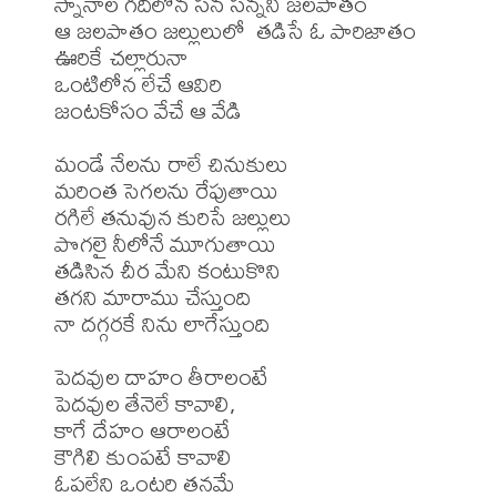
స్నానాల గదిలోన సన సన్నని జలపాతం 

ఆ జలపాతం జల్లులులో  తడిసే ఓ పారిజాతం 

ఊరికే చల్లారునా

ఒంటిలోన లేచే ఆవిరి

జంటకోసం వేచే ఆ వేడి

మండే నేలను రాలే చినుకులు

మరింత సెగలను రేపుతాయి

రగిలే తనువున కురిసే జల్లులు

పొగలై నీలోనే మూగుతాయి

తడిసిన చీర మేని కంటుకొని

తగని మారాము చేస్తుంది 

నా దగ్గరకే నిను లాగేస్తుంది

పెదవుల దాహం తీరాలంటే 

పెదవుల తేనెలే కావాలి,

కాగే దేహం ఆరాలంటే

కౌగిలి కుంపటే కావాలి 

ఓపలేని ఒంటరి తనమే
