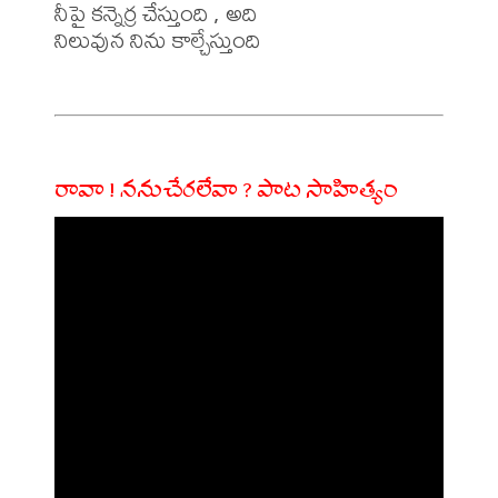
నీపై కన్నెర్ర చేస్తుంది , అది

నిలువున నిను కాల్చేస్తుంది

రావా ! ననుచేరలేవా ? పాట సాహిత్యం