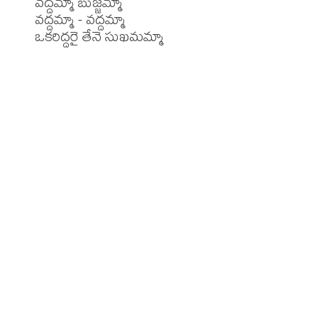
వద్దమ్మా బుజ్జమ్మా

వద్దమ్మా - వద్దమ్మా
