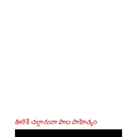
ఊరికే చల్లారునా పాట సాహిత్యం