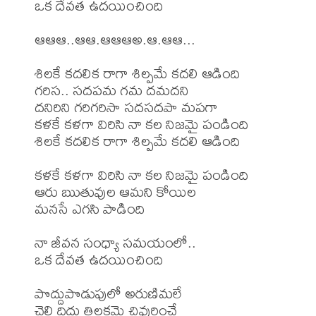
ఒక దేవత ఉదయించింది

ఆఆఆ..ఆఆ.ఆఆఆఅ.ఆ.ఆఆ...

శిలకే కదలిక రాగా శిల్పమే కదలి ఆడింది

గరిస.. సదపమ గమ దమదని

దనిరిని గరిగరిసా సదసదపా మపగా

కళకే కళగా విరిసి నా కల నిజమై పండింది

శిలకే కదలిక రాగా శిల్పమే కదలి ఆడింది

కళకే కళగా విరిసి నా కల నిజమై పండింది

ఆరు ఋతువుల ఆమని కోయిల

మనసే ఎగసి పాడింది

నా జీవన సంధ్యా సమయంలో..

ఒక దేవత ఉదయించింది

పొద్దుపొడుపులో అరుణిమలే

చెలి దిద్దు తిలకమై చివురించే
