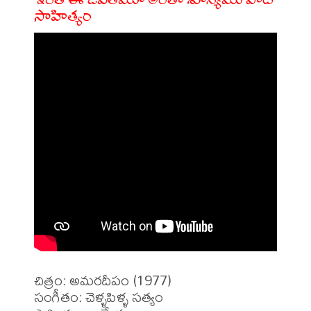
సాహిత్యం
చిత్రం: అమరదీపం (1977)

సంగీతం: చెళ్ళపిళ్ళ సత్యం
