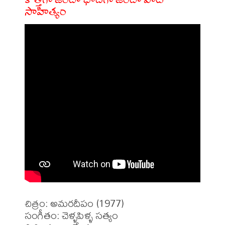
సాహిత్యం
చిత్రం: అమరదీపం (1977)

సంగీతం: చెళ్ళపిళ్ళ సత్యం
