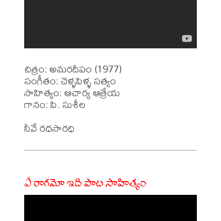
చిత్రం: అమరదీపం (1977)

సంగీతం: చెళ్ళపిళ్ళ సత్యం

సాహిత్యం: ఆచార్య ఆత్రేయ 

గానం: పి. సుశీల  

ఏ రాగమో ఇది పాట సాహిత్యం