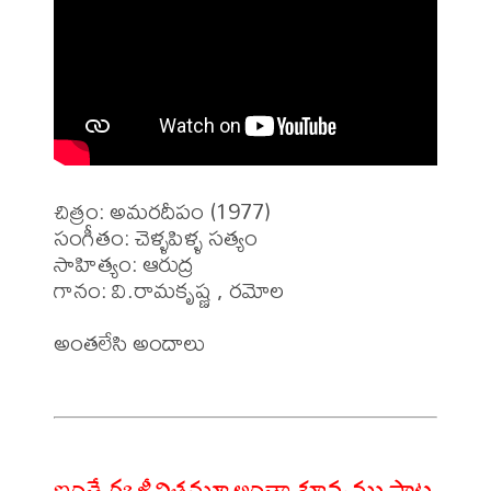
చిత్రం: అమరదీపం (1977)

సంగీతం: చెళ్ళపిళ్ళ సత్యం

సాహిత్యం: ఆరుద్ర 

గానం: వి.రామకృష్ణ , రమోల 

అంతలేసి అందాలు

ఇంతే ఈ జీవితమూ అంతా శూన్యము పాట