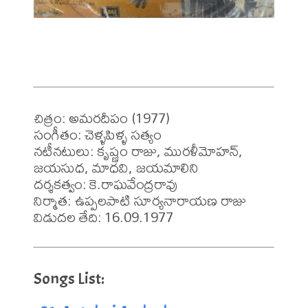
చిత్రం: అమరదీపం (1977)

సంగీతం: చెళ్ళపిళ్ళ సత్యం 

నటీనటులు: కృష్ణం రాజు, మురళీమోహన్, 
జయసుధ, మాధవి, జయమాలిని

దర్శకత్వం: కె.రాఘవేంద్రరావు

నిర్మాత: ఉప్పలపాటి సూర్యనారాయణ రాజు
