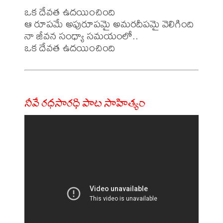
ఒక దేవత ఉదయించింది

ఆ రూపమే అపురూపమై అమరదీపమై వెలిగింది

నా జీవన సంధ్యా సమయంలో..

నీవే రధసారధి పాట సాహిత్యం