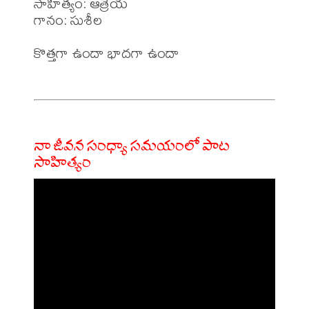
సాహిత్యం: ఆత్రేయ 

గానం: సుశీల 

కొత్తగా ఉందా భాదగా ఉందా 

నా జీవన సంధ్యా సమయంలో పాట
సాహిత్యం