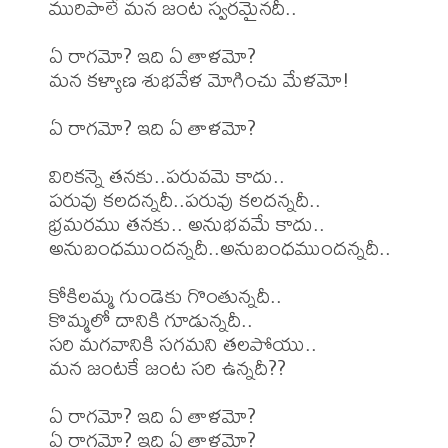
మురిపాలే మన జంట స్వరమైనదీ..

ఏ రాగమో? ఇది ఏ తాళమో?

మన కళ్యాణ శుభవేళ మోగించు మేళమో!

ఏ రాగమో? ఇది ఏ తాళమో?

విరికన్నె తనకు..పరువమె కాదు..

పరువు కలదన్నదీ..పరువు కలదన్నదీ..

భ్రమరము తనకు.. అనుభవమే కాదు..

అనుబంధముందన్నదీ..అనుబంధముందన్నదీ..

కోకిలమ్మ గుండెకు గొంతున్నదీ..

కొమ్మలో దానికి గూడున్నదీ..

సరి మగవానికి సగమని తలపోయు..

మన జంటకే జంట సరి ఉన్నదీ??

ఏ రాగమో? ఇది ఏ తాళమో?

ఏ రాగమో? ఇది ఏ తాళమో?
