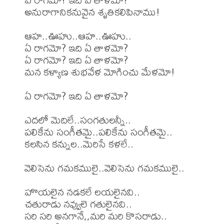
అనురాగానికనువైన శృతికలిపినాము!

ఆహ..ఊహు..ఆహ..ఊహు..

ఏ రాగమో? ఇది ఏ తాళమో?

ఏ రాగమో? ఇది ఏ తాళమో?

మన కళ్యాణ శుభవేళ మోగించు మేళమో!

ఏ రాగమో? ఇది ఏ తాళమో?

ఎదలో మెదిలే..సంగతులన్నీ..

పలికేను సంగీతమై..పలికేను సంగీతమై..

కలసిన కన్నుల..మెరిసే కళలే..

వెలిసెను గమకములై..వెలిసెను గమకములై..

హొయలైన నడకలే లయలైనవి..

చతురాడు నవ్వులె గతులైనవి..

సరి సరి అనగానే,,మరి మరి కొసరాడు..
