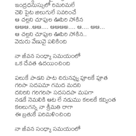
ఇంద్రధనుస్సులో రిమరిమలే

చెలి పైట జిలుగులే సవరించే

ఆ చల్లని చూపుల ఊపిరి సోకిన

ఆఆఆ..ఆఆ.... ఆఆఆఅ.... ఆ.... ఆఆ...

ఆ చల్లని చూపుల ఊపిరి సోకిన..

వెదురు వేణువై పలికింది

నా జీవన సంధ్యా సమయంలో

ఒక దేవత ఉదయించింది

పలుకే పాడని పాట చిరునవ్వు పూలకే పూత

గరిసా సదపమా గమద మదని

దనిరిని గరిగరిసా సదసదపా మపగా

నడకే నెమలికి ఆట లే నడుము కలలకే కవ్వింత

కలలుగన్న నా శ్రీమతి రాగా

ఈ బ్రతుకే పరిమళించింది

నా జీవన సంధ్యా సమయంలో
