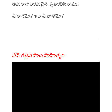
అనురాగానికనువైన శృతికలిపినాము!

ఏ రాగమో? ఇది ఏ తాళమో?

నీవే తల్లివి పాట సాహిత్యం