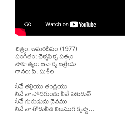
చిత్రం: అమరదీపం (1977)

సంగీతం: చెళ్ళపిళ్ళ సత్యం

సాహిత్యం: ఆచార్య ఆత్రేయ 

గానం: పి. సుశీల 

నీవే తల్లియు తండ్రియు

నీవే నా సోదరుండు నీవే సకుడున్

నీవే గురుడును దైవము

నీవే నా తోడునీడ నిజముగ కృష్ణా...
