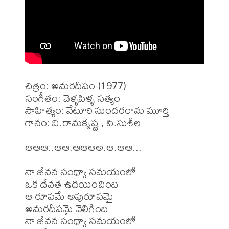
చిత్రం: అమరదీపం (1977)

సంగీతం: చెళ్ళపిళ్ళ సత్యం

సాహిత్యం: వేటూరి సుందరరామ మూర్తి 

గానం: వి.రామకృష్ణ , పి.సుశీల 

ఆఆఆ..ఆఆ.ఆఆఆఅ.ఆ.ఆఆ...

నా జీవన సంధ్యా సమయంలో

ఒక దేవత ఉదయించింది

ఆ రూపమే అపురూపమై

అమరదీపమై వెలిగింది

నా జీవన సంధ్యా సమయంలో
