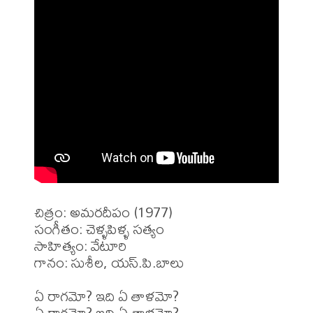
చిత్రం: అమరదీపం (1977)

సంగీతం: చెళ్ళపిళ్ళ సత్యం

సాహిత్యం: వేటూరి 

గానం: సుశీల, యస్.పి.బాలు

ఏ రాగమో? ఇది ఏ తాళమో?

ఏ రాగమో? ఇది ఏ తాళమో?
