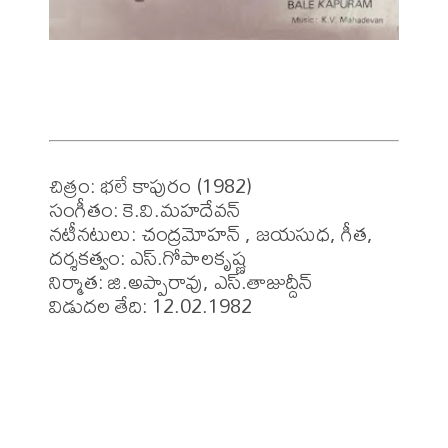
చిత్రం: భలే కాపురం (1982)

సంగీతం: కె.వి.మహదేవన్

నటీనటులు: చంద్రమోహన్ , జయసుధ, గీత,

దర్శకత్వం: ఎస్.గోపాలకృష్ణ

నిర్మాత: జి.అప్పారావు, ఎస్.తాజుద్దీన్

విడుదల తేది: 12.02.1982 