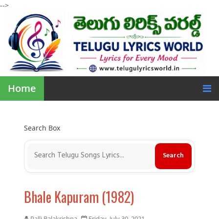
-->
Home
Search Box
Bhale Kapuram (1982)
Palli Balakrishna
Friday, July 30, 2021