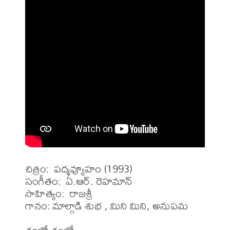
చిత్రం:  పద్మవ్యూహం (1993)

సంగీతం:  ఏ.ఆర్. రెహమాన్

సాహిత్యం:  రాజశ్రీ

గానం: మాల్గాడి శుభ , మిని మిని, అనుపమ
