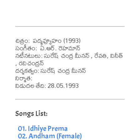
చిత్రం:  పద్మవ్యూహం (1993)

సంగీతం:  ఏ.ఆర్. రెహమాన్

నటీనటులు: సురేష్ చంద్ర మీనన్ , రేవతి, వినీత్ 
, రవిచంద్రన్ 

దర్శకత్వం: సురేష్ చంద్ర మీనన్ 

నిర్మాత: 

విడుదల తేది: 28.05.1993
01. Idhiye Prema
02. Andham (Female)