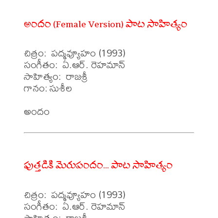
అందం (Female Version) పాట సాహిత్యం
చిత్రం:  పద్మవ్యూహం (1993)

సంగీతం:  ఏ.ఆర్. రెహమాన్

సాహిత్యం:  రాజశ్రీ

గానం: సుశీల 

పుత్తడికి మెరుపందం... పాట సాహిత్యం
చిత్రం:  పద్మవ్యూహం (1993)

సంగీతం:  ఏ.ఆర్. రెహమాన్

సాహిత్యం:  రాజశ్రీ
