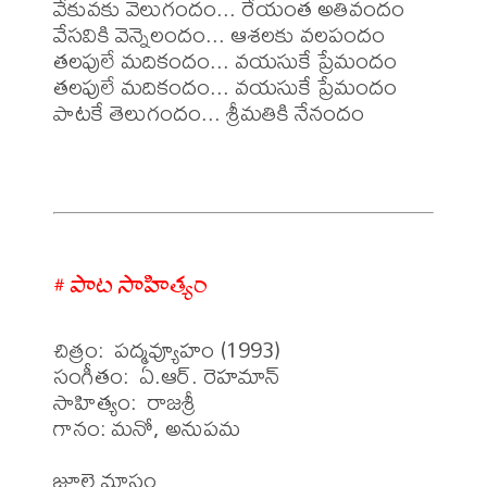
వేకువకు వెలుగందం... రేయంత అతివందం

వేసవికి వెన్నెలందం... ఆశలకు వలపందం

తలపులే మదికందం... వయసుకే ప్రేమందం

తలపులే మదికందం... వయసుకే ప్రేమందం

పాటకే తెలుగందం... శ్రీమతికి నేనందం

# పాట సాహిత్యం
చిత్రం:  పద్మవ్యూహం (1993)

సంగీతం:  ఏ.ఆర్. రెహమాన్

సాహిత్యం:  రాజశ్రీ

గానం: మనో, అనుపమ 
