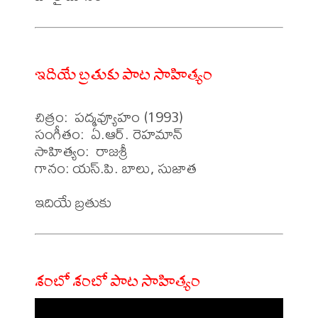
ఇదియే బ్రతుకు పాట సాహిత్యం
చిత్రం:  పద్మవ్యూహం (1993)

సంగీతం:  ఏ.ఆర్. రెహమాన్

సాహిత్యం:  రాజశ్రీ

గానం: యస్.పి. బాలు, సుజాత 

శంబో శంబో పాట సాహిత్యం