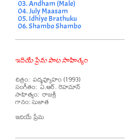
03. Andham (Male)
04. July Maasam
05. Idhiye Brathuku
06. Shambo Shambo
ఇదియే ప్రేమ పాట సాహిత్యం
చిత్రం:  పద్మవ్యూహం (1993)

సంగీతం:  ఏ.ఆర్. రెహమాన్

సాహిత్యం:  రాజశ్రీ

గానం: సుజాత 

ఇదియే ప్రేమ 
