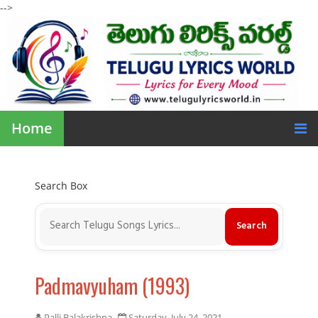
-->
Home
Search Box
Padmavyuham (1993)
Palli Balakrishna
Saturday, July 24, 2021